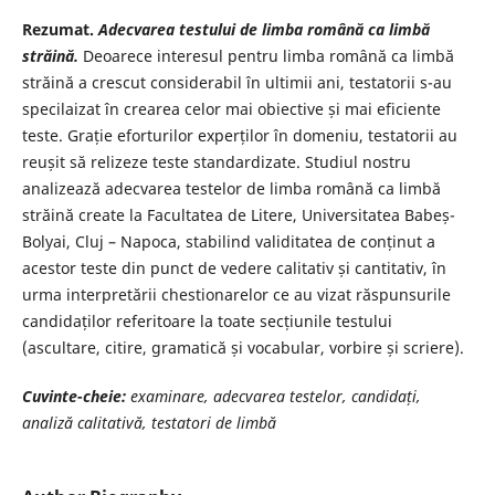
Rezumat.
Adecvarea testului de limba română ca limbă
străină.
Deoarece interesul pentru limba română ca limbă
străină a crescut considerabil în ultimii ani, testatorii s-au
specilaizat în crearea celor mai obiective și mai eficiente
teste. Grație eforturilor experților în domeniu, testatorii au
reușit să relizeze teste standardizate. Studiul nostru
analizează adecvarea testelor de limba română ca limbă
străină create la Facultatea de Litere, Universitatea Babeș-
Bolyai, Cluj – Napoca, stabilind validitatea de conținut a
acestor teste din punct de vedere calitativ și cantitativ, în
urma interpretării chestionarelor ce au vizat răspunsurile
candidaților referitoare la toate secțiunile testului
(ascultare, citire, gramatică și vocabular, vorbire și scriere).
Cuvinte-cheie:
examinare, adecvarea testelor, candidați,
analiză calitativă,
testatori de limbă