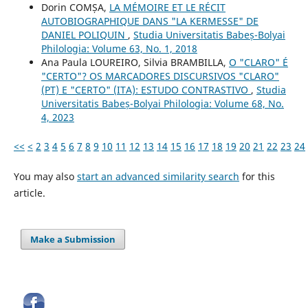
Dorin COMȘA,
LA MÉMOIRE ET LE RÉCIT
AUTOBIOGRAPHIQUE DANS "LA KERMESSE" DE
DANIEL POLIQUIN
,
Studia Universitatis Babeș-Bolyai
Philologia: Volume 63, No. 1, 2018
Ana Paula LOUREIRO, Silvia BRAMBILLA,
O "CLARO" É
"CERTO"? OS MARCADORES DISCURSIVOS "CLARO"
(PT) E "CERTO" (ITA): ESTUDO CONTRASTIVO
,
Studia
Universitatis Babeș-Bolyai Philologia: Volume 68, No.
4, 2023
<<
<
2
3
4
5
6
7
8
9
10
11
12
13
14
15
16
17
18
19
20
21
22
23
24
You may also
start an advanced similarity search
for this
article.
Make a Submission