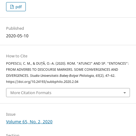
pdf
Published
2020-05-10
How to Cite
POPESCU, C. M., & DUȚĂ, O.-A. (2020). ROM. “ATUNCI” AND SP. “ENTONCES”:
FROM ADVERBS TO DISCOURSE MARKERS. SOME CONVERGENCES AND
DIVERGENCES.
Studia Universitatis Babeș-Bolyai Philologia
,
65
(2), 47–62.
https://doi.org/10.24193/subbphilo.2020.2.04
More Citation Formats
Issue
Volume 65, No. 2, 2020
Section