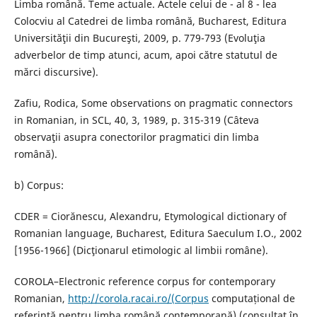
Limba română. Teme actuale. Actele celui de - al 8 - lea
Colocviu al Catedrei de limba română, Bucharest, Editura
Universităţii din Bucureşti, 2009, p. 779-793 (Evoluţia
adverbelor de timp atunci, acum, apoi către statutul de
mărci discursive).
Zafiu, Rodica, Some observations on pragmatic connectors
in Romanian, in SCL, 40, 3, 1989, p. 315-319 (Câteva
observaţii asupra conectorilor pragmatici din limba
română).
b) Corpus:
CDER = Ciorănescu, Alexandru, Etymological dictionary of
Romanian language, Bucharest, Editura Saeculum I.O., 2002
[1956-1966] (Dicţionarul etimologic al limbii române).
COROLA–Electronic reference corpus for contemporary
Romanian,
http://corola.racai.ro/(Corpus
computațional de
referință pentru limba română contemporană) (consultat în