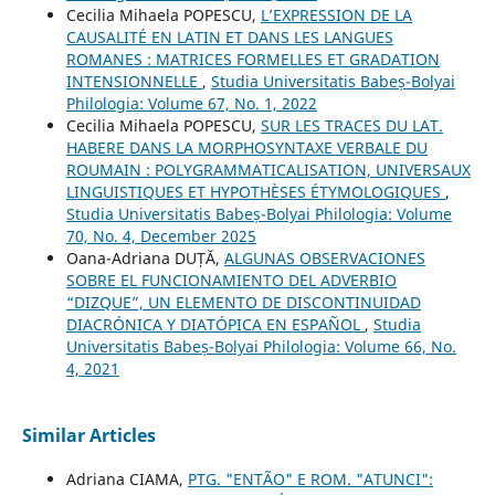
Cecilia Mihaela POPESCU,
L’EXPRESSION DE LA
CAUSALITÉ EN LATIN ET DANS LES LANGUES
ROMANES : MATRICES FORMELLES ET GRADATION
INTENSIONNELLE
,
Studia Universitatis Babeș-Bolyai
Philologia: Volume 67, No. 1, 2022
Cecilia Mihaela POPESCU,
SUR LES TRACES DU LAT.
HABERE DANS LA MORPHOSYNTAXE VERBALE DU
ROUMAIN : POLYGRAMMATICALISATION, UNIVERSAUX
LINGUISTIQUES ET HYPOTHÈSES ÉTYMOLOGIQUES
,
Studia Universitatis Babeș-Bolyai Philologia: Volume
70, No. 4, December 2025
Oana-Adriana DUȚĂ,
ALGUNAS OBSERVACIONES
SOBRE EL FUNCIONAMIENTO DEL ADVERBIO
“DIZQUE”, UN ELEMENTO DE DISCONTINUIDAD
DIACRÓNICA Y DIATÓPICA EN ESPAÑOL
,
Studia
Universitatis Babeș-Bolyai Philologia: Volume 66, No.
4, 2021
Similar Articles
Adriana CIAMA,
PTG. "ENTÃO" E ROM. "ATUNCI":