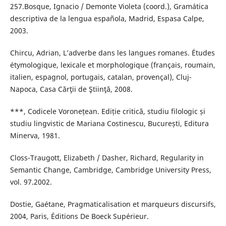
257.Bosque, Ignacio / Demonte Violeta (coord.), Gramática
descriptiva de la lengua española, Madrid, Espasa Calpe,
2003.
Chircu, Adrian, L’adverbe dans les langues romanes. Études
étymologique, lexicale et morphologique (français, roumain,
italien, espagnol, portugais, catalan, provençal), Cluj-
Napoca, Casa Cărţii de Ştiinţă, 2008.
***, Codicele Voronețean. Ediție critică, studiu filologic și
studiu lingvistic de Mariana Costinescu, București, Editura
Minerva, 1981.
Closs-Traugott, Elizabeth / Dasher, Richard, Regularity in
Semantic Change, Cambridge, Cambridge University Press,
vol. 97.2002.
Dostie, Gaétane, Pragmaticalisation et marqueurs discursifs,
2004, Paris, Éditions De Boeck Supérieur.