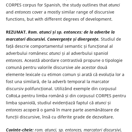
CORPES corpus for Spanish, the study outlines that
atunci
and
entonces
cover a mostly similar range of discursive
functions, but with different degrees of development.
REZUMAT.
Rom. atunci și sp. entonces: de la adverbe la
marcatori discursivi. Convergențe și divergențe.
Studiul de
față descrie comportamentul semantic și funcțional al
adverbului românesc
atunci
și al adverbului spaniol
entonces
. Această abordare contrastivă propune o tipologie
comună pentru valorile discursive ale acestor două
elemente lexicale cu etimon comun și arată că evoluția lor a
fost una similară, de la adverb temporal la marcator
discursiv polifuncțional. Utilizând exemple din corpusul
CoRoLa pentru limba română și din corpusul CORPES pentru
limba spaniolă, studiul evidențiază faptul că
atunci
și
entonces
acoperă o gamă în mare parte asemănătoare de
funcții discursive, însă cu diferite grade de dezvoltare.
Cuvinte-cheie:
rom. atunci, sp. entonces, marcatori discursivi,