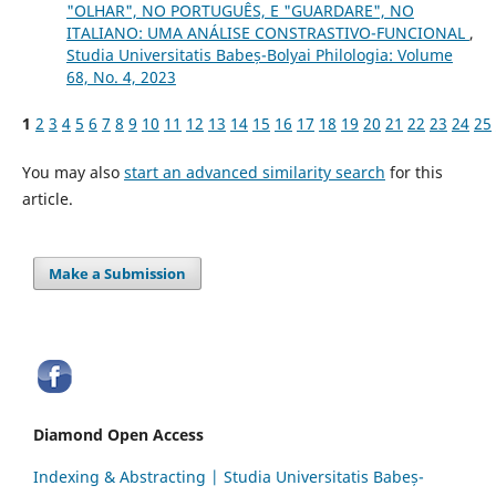
"OLHAR", NO PORTUGUÊS, E "GUARDARE", NO
ITALIANO: UMA ANÁLISE CONSTRASTIVO-FUNCIONAL
,
Studia Universitatis Babeș-Bolyai Philologia: Volume
68, No. 4, 2023
1
2
3
4
5
6
7
8
9
10
11
12
13
14
15
16
17
18
19
20
21
22
23
24
25
You may also
start an advanced similarity search
for this
article.
Make a Submission
Diamond Open Access
Indexing & Abstracting | Studia Universitatis Babeș-