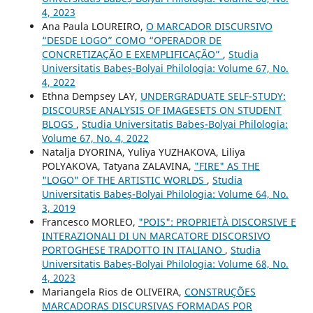
4, 2023
Ana Paula LOUREIRO,
O MARCADOR DISCURSIVO
“DESDE LOGO” COMO “OPERADOR DE
CONCRETIZAÇÃO E EXEMPLIFICAÇÃO”
,
Studia
Universitatis Babeș-Bolyai Philologia: Volume 67, No.
4, 2022
Ethna Dempsey LAY,
UNDERGRADUATE SELF-STUDY:
DISCOURSE ANALYSIS OF IMAGESETS ON STUDENT
BLOGS
,
Studia Universitatis Babeș-Bolyai Philologia:
Volume 67, No. 4, 2022
Natalja DYORINA, Yuliya YUZHAKOVA, Liliya
POLYAKOVA, Tatyana ZALAVINA,
"FIRE" AS THE
"LOGO" OF THE ARTISTIC WORLDS
,
Studia
Universitatis Babeș-Bolyai Philologia: Volume 64, No.
3, 2019
Francesco MORLEO,
"POIS": PROPRIETÀ DISCORSIVE E
INTERAZIONALI DI UN MARCATORE DISCORSIVO
PORTOGHESE TRADOTTO IN ITALIANO
,
Studia
Universitatis Babeș-Bolyai Philologia: Volume 68, No.
4, 2023
Mariangela Rios de OLIVEIRA,
CONSTRUÇÕES
MARCADORAS DISCURSIVAS FORMADAS POR