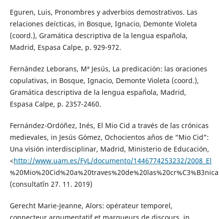
Eguren, Luis, Pronombres y adverbios demostrativos. Las
relaciones deícticas, in Bosque, Ignacio, Demonte Violeta
(coord.), Gramática descriptiva de la lengua española,
Madrid, Espasa Calpe, p. 929-972.
Fernández Leborans, Mª Jesús, La predicación: las oraciones
copulativas, in Bosque, Ignacio, Demonte Violeta (coord.),
Gramática descriptiva de la lengua española, Madrid,
Espasa Calpe, p. 2357-2460.
Fernández-Ordóñez, Inés, El Mio Cid a través de las crónicas
medievales, in Jesús Gómez, Ochocientos años de “Mio Cid”:
Una visión interdisciplinar, Madrid, Ministerio de Educación,
<
http://www.uam.es/FyL/documento/1446774253232/2008_El
%20Mio%20Cid%20a%20traves%20de%20las%20cr%C3%B3nicas
(consultatîn 27. 11. 2019)
Gerecht Marie-Jeanne, Alors: opérateur temporel,
connecteur argumentatif et marqueurs de discours, in