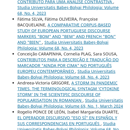
CONTRIBUTO PARA UMA ANÁLISE CONTRASTIVA
,
Studia Universitatis Babeș-Bolyai Philologia: Volume
68, No. 4, 2023
Fátima SILVA, Fátima OLIVEIRA, Françoise
BACQUELAINE,
A COMPARATIVE CORPUS-BASED
STUDY OF EUROPEAN PORTUGUESE DISCOURSE
MARKERS "BOM" AND "BEM" AND FRENCH "BON"
AND "BIEN"
,
Studia Universitatis Babeș-Bolyai
Philologia: Volume 68, No. 4, 2023
Conceição CARAPINHA, Cornelia PLAG, Sara SOUSA,
CONTRIBUTOS PARA A DESCRIÇÃO E TRADUÇÃO DO
MARCADOR "AINDA POR CIMA" NO PORTUGUÊS
EUROPEU CONTEMPORÂNEO
,
Studia Universitatis
Babeș-Bolyai Philologia: Volume 68, No. 4, 2023
Andreea-Victoria GRIGORE,
A STORM IN PANDEMIC
TIMES. THE TERMINOLOGICAL SYNTAGM ‘CYTOKINE
STORM’ IN THE SCIENTIFIC DISCOURSE OF
POPULARISATION IN ROMANIAN
,
Studia Universitatis
Babeș-Bolyai Philologia: Volume 69, No. 1, March 2024
Rogelio PONCE DE LEÓN, Isabel Margarida DUARTE,
EL OPERADOR DISCURSIVO "ESO SÍ" EN ESPAÑOL Y
SUS CORRESPONDENCIAS EN PORTUGUÉS
,
Studia
Universitatis Babeș-Bolyai Philologia: Volume 68, No.