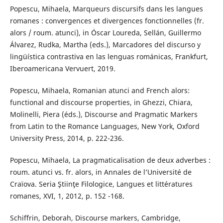
Popescu, Mihaela, Marqueurs discursifs dans les langues
romanes : convergences et divergences fonctionnelles (fr.
alors / roum. atunci), in Óscar Loureda, Sellán, Guillermo
Álvarez, Rudka, Martha (eds.), Marcadores del discurso y
lingüística contrastiva en las lenguas románicas, Frankfurt,
Iberoamericana Vervuert, 2019.
Popescu, Mihaela, Romanian atunci and French alors:
functional and discourse properties, in Ghezzi, Chiara,
Molinelli, Piera (éds.), Discourse and Pragmatic Markers
from Latin to the Romance Languages, New York, Oxford
University Press, 2014, p. 222-236.
Popescu, Mihaela, La pragmaticalisation de deux adverbes :
roum. atunci vs. fr. alors, in Annales de l’Université de
Craïova. Seria Ştiinţe Filologice, Langues et littératures
romanes, XVI, 1, 2012, p. 152 -168.
Schiffrin, Deborah, Discourse markers, Cambridge,