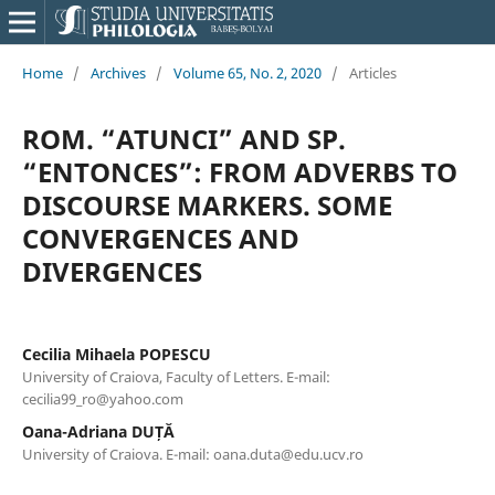
Home
/
Archives
/
Volume 65, No. 2, 2020
/
Articles
ROM. “ATUNCI” AND SP.
“ENTONCES”: FROM ADVERBS TO
DISCOURSE MARKERS. SOME
CONVERGENCES AND
DIVERGENCES
Cecilia Mihaela POPESCU
University of Craiova, Faculty of Letters. E-mail:
cecilia99_ro@yahoo.com
Oana-Adriana DUȚĂ
University of Craiova. E-mail: oana.duta@edu.ucv.ro