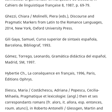
Cahiers de linguistique française 8, 1987, p. 69-79.
Ghezzi, Chiara / Molinelli, Piera (eds.), Discourse and
Pragmatic Markers from Latin to the Romance Languages,
2014, New York, Oxford University Press.
Gili Gaya, Samuel, Curso superior de sintaxis española,
Barcelona, Bibliograf, 1993.
Gómez, Torrego, Leonardo, Gramática didáctica del español,
Madrid, SM, 1997.
Hybertie Ch., La conséquence en français, 1996, Paris,
Éditions Ophrys.
Iliescu, Maria / Costăchescu, Adriana / Popescu, Cecilia-
Mihaela, Pragmatique et lexicologie: (angl.) then et ses
correspondants romans (fr. alors, it. allora, esp. entonces,
roum. atunci), in Roberto Antonelli / Glessgen, Martin and