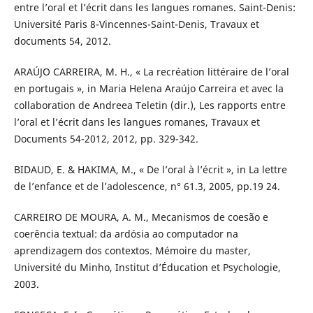
entre l’oral et l’écrit dans les langues romanes. Saint-Denis:
Université Paris 8-Vincennes-Saint-Denis, Travaux et
documents 54, 2012.
ARAÚJO CARREIRA, M. H., « La recréation littéraire de l’oral
en portugais », in Maria Helena Araújo Carreira et avec la
collaboration de Andreea Teletin (dir.), Les rapports entre
l’oral et l’écrit dans les langues romanes, Travaux et
Documents 54-2012, 2012, pp. 329-342.
BIDAUD, E. & HAKIMA, M., « De l’oral à l’écrit », in La lettre
de l’enfance et de l’adolescence, n° 61.3, 2005, pp.19 24.
CARREIRO DE MOURA, A. M., Mecanismos de coesão e
coerência textual: da ardósia ao computador na
aprendizagem dos contextos. Mémoire du master,
Université du Minho, Institut d’Éducation et Psychologie,
2003.