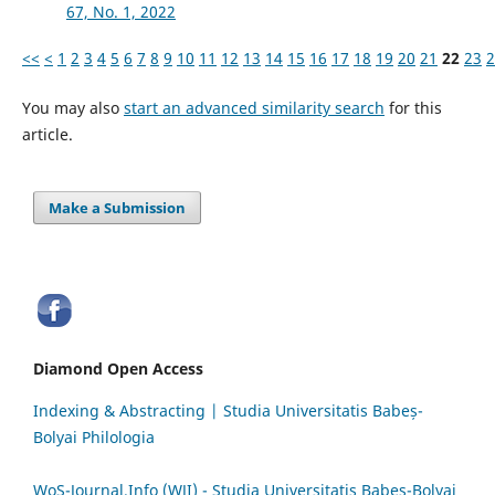
67, No. 1, 2022
<<
<
1
2
3
4
5
6
7
8
9
10
11
12
13
14
15
16
17
18
19
20
21
22
23
2
You may also
start an advanced similarity search
for this
article.
Make a Submission
Diamond Open Access
Indexing & Abstracting | Studia Universitatis Babeș-
Bolyai Philologia
WoS-Journal.Info (WJI) - Studia Universitatis Babeș-Bolyai