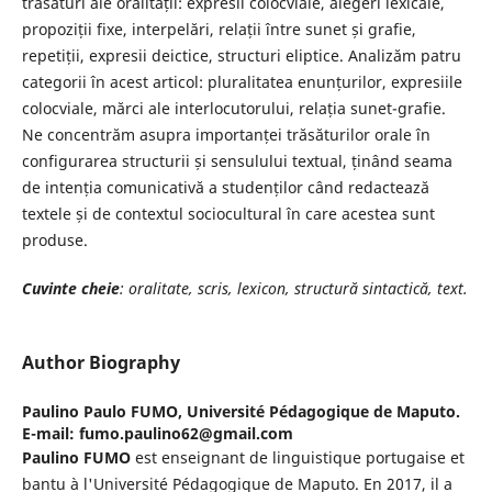
trăsături ale oralității: expresii colocviale, alegeri lexicale,
propoziții fixe, interpelări, relații între sunet și grafie,
repetiții, expresii deictice, structuri eliptice. Analizăm patru
categorii în acest articol: pluralitatea enunțurilor, expresiile
colocviale, mărci ale interlocutorului, relația sunet-grafie.
Ne concentrăm asupra importanței trăsăturilor orale în
configurarea structurii și sensulului textual, ținând seama
de intenția comunicativă a studenților când redactează
textele și de contextul sociocultural în care acestea sunt
produse.
Cuvinte cheie
: oralitate, scris, lexicon, structură sintactică, text.
Author Biography
Paulino Paulo FUMO,
Université Pédagogique de Maputo.
E-mail: fumo.paulino62@gmail.com
Paulino FUMO
est enseignant de linguistique portugaise et
bantu à l'Université Pédagogique de Maputo. En 2017, il a