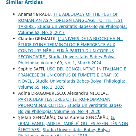
Similar Articles
Anamaria RADU,
THE ADEQUACY OF THE TEST OF
ROMANIAN AS A FOREIGN LANGUAGE TO THE TEST
TAKERS
,
Studia Universitatis Babeș-Bolyai Philologia:
Volume 62, No. 2, 2017
Claudio GRIMALDI,
L’UNIVERS DE LA BLOCKCHAIN :
ÉTUDE D’UNE TERMINOLOGIE ÉMERGENTE AUX
CONTOURS NÉBULEUX À PARTIR D’UN CORPUS
SECONDAIRE
,
Studia Universitatis Babeș-Bolyai
Philologia: Volume 69, No. 1, March 2024
Sophie SAFFI,
USO DEL CONGIUNTIVO IN ITALIANO E
FRANCESE IN UN CORPUS DI FUMETTI E GRAPHIC
NOVEL
,
Studia Universitatis Babeș-Bolyai Philologia:
Volume 65, No. 3, 2020
Adina DRAGOMIRESCU, Alexandru NICOLAE,
PARTICULAR FEATURES OF ISTRO-ROMANIAN
PRONOMINAL CLITICS
,
Studia Universitatis Babeș-
Bolyai Philologia: Volume 65, No. 4, 2020
Ștefan GENCĂRĂU, Oana Aurelia GENCĂRĂU,
G.
IBRAILEANU, „ADELA” (ADÈLE) OU LES AFFINITÉS NON
ÉLECTIVES
,
Studia Universitatis Babeș-Bolyai
Philologia: Volume 64, No. 4, 2019