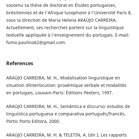
soutenu sa thèse de doctorat en Études portugaises,
brésiliennes et de l'Afrique lusophone à l'Université Paris 8,
sous la direction de Maria Helena ARAÚJO CARREIRA.
Actuellement, ses recherches portent sur la linguistique
textuelle appliquée à l'enseignement du portugais. E-mail:
fumo.paulino62@gmail.com.
References
ARAÚJO CARREIRA, M. H., Modalisation linguistique en
situation d´interlocution: proxémique verbale et modalités
en portugais, Louvain-Paris: Éditions Peeters, 1997.
ARAÚJO CARREIRA, M. H., Semântica e discurso: estudos de
linguística portuguesa e comparativa português/francês,
Porto: Porto Editora, 2000.
ARAÚJO CARREIRA, M. H. & TELETIN, A. (dir.), Les rapports