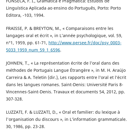
FONSECA, F. I., Gramática e Pragmática: Estudos de
Linguística Aplicada ao ensino do Português, Porto: Porto
Editora, -103, 1994.
FRAISSE, P. & BREYTON, M., « Comparaisons entre les
langages oral et écrit », in L’année psychologique, vol. 59,
n°1, 1959, pp. 61-71,
http://www.persee.fr/doc/psy_0003-
5033_1959_num_59_1_6596
.
JOHNEN, T., « La représentation écrite de l’oral dans des
méthodes de Portugais Langue Étrangère », in M. H. Araújo
Carreira & A. Teletin (dir.), Les rapports entre l’oral et l’écrit
dans les langues romanes. Saint-Denis: Université Paris 8-
Vincennes-Saint-Denis. Travaux et documents 54, 2012, pp.
307-328.
LUZZATI, F. & LUZZATI, D., « Oral et familier: du lexique à
l'organisation du discours », in L’information grammaticale.
30, 1986, pp. 23-28.