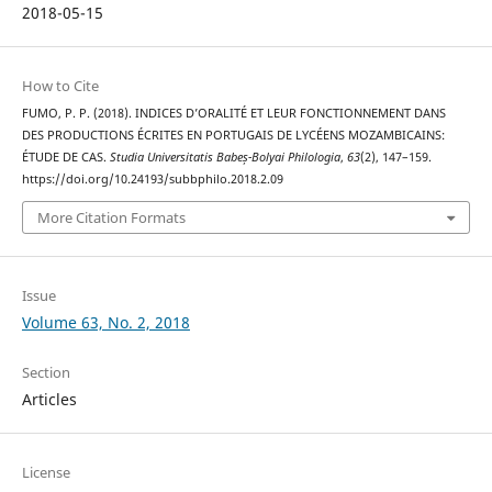
2018-05-15
How to Cite
FUMO, P. P. (2018). INDICES D’ORALITÉ ET LEUR FONCTIONNEMENT DANS
DES PRODUCTIONS ÉCRITES EN PORTUGAIS DE LYCÉENS MOZAMBICAINS:
ÉTUDE DE CAS.
Studia Universitatis Babeș-Bolyai Philologia
,
63
(2), 147–159.
https://doi.org/10.24193/subbphilo.2018.2.09
More Citation Formats
Issue
Volume 63, No. 2, 2018
Section
Articles
License