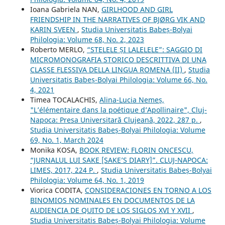
Ioana Gabriela NAN,
GIRLHOOD AND GIRL
FRIENDSHIP IN THE NARRATIVES OF BJØRG VIK AND
KARIN SVEEN
,
Studia Universitatis Babeș-Bolyai
Philologia: Volume 68, No. 2, 2023
Roberto MERLO,
“STELELE ȘI LALELELE”: SAGGIO DI
MICROMONOGRAFIA STORICO DESCRITTIVA DI UNA
CLASSE FLESSIVA DELLA LINGUA ROMENA (II)
,
Studia
Universitatis Babeș-Bolyai Philologia: Volume 66, No.
4, 2021
Timea TOCALACHIS,
Alina-Lucia Nemeș,
"L’élémentaire dans la poétique d’Apollinaire", Cluj-
Napoca: Presa Universitară Clujeană, 2022, 287 p.
,
Studia Universitatis Babeș-Bolyai Philologia: Volume
69, No. 1, March 2024
Monika KOSA,
BOOK REVIEW: FLORIN ONCESCU,
“JURNALUL LUI SAKE [SAKE’S DIARY]”. CLUJ-NAPOCA:
LIMES, 2017, 224 P.
,
Studia Universitatis Babeș-Bolyai
Philologia: Volume 64, No. 1, 2019
Viorica CODITA,
CONSIDERACIONES EN TORNO A LOS
BINOMIOS NOMINALES EN DOCUMENTOS DE LA
AUDIENCIA DE QUITO DE LOS SIGLOS XVI Y XVII
,
Studia Universitatis Babeș-Bolyai Philologia: Volume