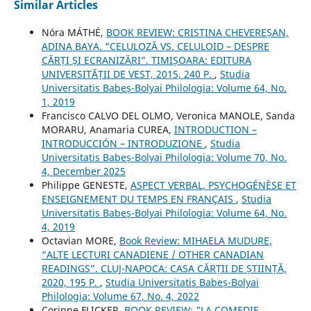
Similar Articles
Nóra MÁTHÉ,
BOOK REVIEW: CRISTINA CHEVEREȘAN,
ADINA BAYA. “CELULOZĂ VS. CELULOID – DESPRE
CĂRȚI ȘI ECRANIZĂRI”. TIMIȘOARA: EDITURA
UNIVERSITĂȚII DE VEST, 2015, 240 P.
,
Studia
Universitatis Babeș-Bolyai Philologia: Volume 64, No.
1, 2019
Francisco CALVO DEL OLMO, Veronica MANOLE, Sanda
MORARU, Anamaria CUREA,
INTRODUCTION –
INTRODUCCIÓN – INTRODUZIONE
,
Studia
Universitatis Babeș-Bolyai Philologia: Volume 70, No.
4, December 2025
Philippe GENESTE,
ASPECT VERBAL, PSYCHOGÉNÈSE ET
ENSEIGNEMENT DU TEMPS EN FRANÇAIS
,
Studia
Universitatis Babeș-Bolyai Philologia: Volume 64, No.
4, 2019
Octavian MORE,
Book Review: MIHAELA MUDURE,
“ALTE LECTURI CANADIENE / OTHER CANADIAN
READINGS”. CLUJ-NAPOCA: CASA CĂRȚII DE ȘTIINȚĂ,
2020, 195 P.
,
Studia Universitatis Babeș-Bolyai
Philologia: Volume 67, No. 4, 2022
Corinne FLICKER,
BOOK REVIEW: "LA COMEDIE