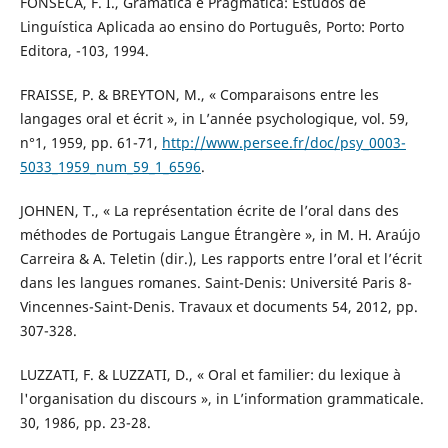
FONSECA, F. I., Gramática e Pragmática: Estudos de
Linguística Aplicada ao ensino do Português, Porto: Porto
Editora, -103, 1994.
FRAISSE, P. & BREYTON, M., « Comparaisons entre les
langages oral et écrit », in L’année psychologique, vol. 59,
n°1, 1959, pp. 61-71,
http://www.persee.fr/doc/psy_0003-
5033_1959_num_59_1_6596
.
JOHNEN, T., « La représentation écrite de l’oral dans des
méthodes de Portugais Langue Étrangère », in M. H. Araújo
Carreira & A. Teletin (dir.), Les rapports entre l’oral et l’écrit
dans les langues romanes. Saint-Denis: Université Paris 8-
Vincennes-Saint-Denis. Travaux et documents 54, 2012, pp.
307-328.
LUZZATI, F. & LUZZATI, D., « Oral et familier: du lexique à
l'organisation du discours », in L’information grammaticale.
30, 1986, pp. 23-28.