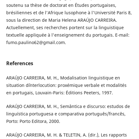
soutenu sa thèse de doctorat en Études portugaises,
brésiliennes et de l'Afrique lusophone à l'Université Paris 8,
sous la direction de Maria Helena ARAÚJO CARREIRA.
Actuellement, ses recherches portent sur la linguistique
textuelle appliquée à l'enseignement du portugais. E-mail:
fumo.paulino62@gmail.com.
References
ARAÚJO CARREIRA, M. H., Modalisation linguistique en
situation d´interlocution: proxémique verbale et modalités
en portugais, Louvain-Paris: Éditions Peeters, 1997.
ARAÚJO CARREIRA, M. H., Semântica e discurso: estudos de
linguística portuguesa e comparativa português/francês,
Porto: Porto Editora, 2000.
ARAÚJO CARREIRA, M. H. & TELETIN, A. (dir.), Les rapports