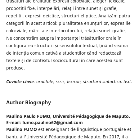
trăsături ale oralității: expresii colocviale, alegeri lexicale,
propoziții fixe, interpelări, relații între sunet și grafie,
repetiții, expresii deictice, structuri eliptice. Analizăm patru
categorii în acest articol: pluralitatea enunțurilor, expresiile
colocviale, mărci ale interlocutorului, relația sunet-grafie.
Ne concentrăm asupra importanței trăsăturilor orale în
configurarea structurii și sensulului textual, ținând seama
de intenția comunicativă a studenților când redactează
textele și de contextul sociocultural în care acestea sunt
produse.
Cuvinte cheie
: oralitate, scris, lexicon, structură sintactică, text.
Author Biography
Paulino Paulo FUMO,
Université Pédagogique de Maputo.
E-mail: fumo.paulino62@gmail.com
Paulino FUMO
est enseignant de linguistique portugaise et
bantu à l'Université Pédagogique de Maputo. En 2017, il a