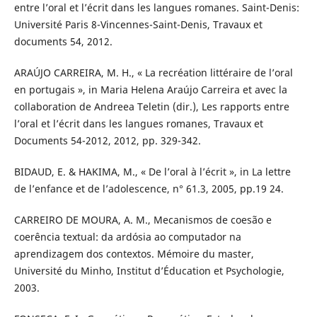
entre l’oral et l’écrit dans les langues romanes. Saint-Denis:
Université Paris 8-Vincennes-Saint-Denis, Travaux et
documents 54, 2012.
ARAÚJO CARREIRA, M. H., « La recréation littéraire de l’oral
en portugais », in Maria Helena Araújo Carreira et avec la
collaboration de Andreea Teletin (dir.), Les rapports entre
l’oral et l’écrit dans les langues romanes, Travaux et
Documents 54-2012, 2012, pp. 329-342.
BIDAUD, E. & HAKIMA, M., « De l’oral à l’écrit », in La lettre
de l’enfance et de l’adolescence, n° 61.3, 2005, pp.19 24.
CARREIRO DE MOURA, A. M., Mecanismos de coesão e
coerência textual: da ardósia ao computador na
aprendizagem dos contextos. Mémoire du master,
Université du Minho, Institut d’Éducation et Psychologie,
2003.