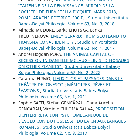
ITALIENNE DE LA RENAISSANCE, MIROIR DE LA
SOCIETE" DE THEA STELLA PICQUET, MARS 2018,
ROME, ARACNE EDITRICE, 500 P.
,
Studia Universitatis
Babeș-Bolyai Philologia: Volume 63, No. 3, 2018
Mihaela MUDURE, Sarka LHOTSKA, Lenka
TREUTNEROVA,
EMILY GERARD: FROM SCOTLAND TO
TRANSNATIONAL IDENTITY
,
Studia Universitatis
Babeș-Bolyai Philologia: Volume 62, No. 1, 2017
Andrei Bogdan POPA,
THE ANIMAL CAPITAL OF
RECESSION IN DANIELLE MCLAUGHLIN’S "DINOSAURS
ON OTHER PLANETS"
,
Studia Universitatis Babeș-
Bolyai Philologia: Volume 67, No. 2, 2022
Catarina FIRMO,
LIEUX CLOS ET PAYSAGES DANS LE
THÉÂTRE DE IONESCO : MÉMOIRES, RÊVES ET
ÉVASIONS
,
Studia Universitatis Babeș-Bolyai
Philologia: Volume 66, No. 1, 2021
Sophie SAFFI, Ștefan GENCĂRĂU, Oana Aurelia
GENCĂRĂU, Virginie CULOMA SAUVA,
PROPOSITION
D’INTERPRETATION PSYCHOMECANIQUE DE
L’EVOLUTION DU POSSESSIF DU LATIN AUX LANGUES
ROMANES
,
Studia Universitatis Babeș-Bolyai
Philologia: Volume 62, No. 3, 2017