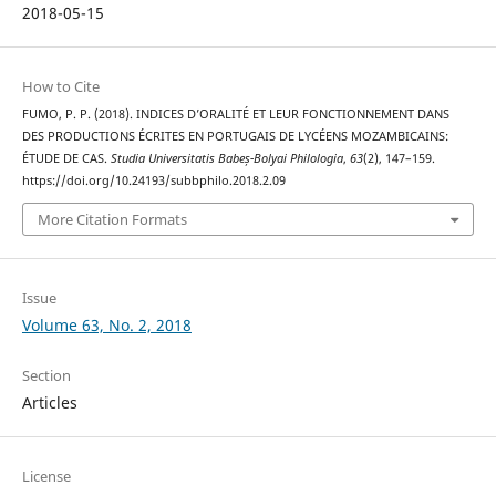
2018-05-15
How to Cite
FUMO, P. P. (2018). INDICES D’ORALITÉ ET LEUR FONCTIONNEMENT DANS
DES PRODUCTIONS ÉCRITES EN PORTUGAIS DE LYCÉENS MOZAMBICAINS:
ÉTUDE DE CAS.
Studia Universitatis Babeș-Bolyai Philologia
,
63
(2), 147–159.
https://doi.org/10.24193/subbphilo.2018.2.09
More Citation Formats
Issue
Volume 63, No. 2, 2018
Section
Articles
License