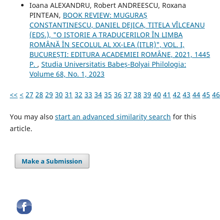
Ioana ALEXANDRU, Robert ANDREESCU, Roxana
PINTEAN,
BOOK REVIEW: MUGURAȘ
CONSTANTINESCU, DANIEL DEJICA, TITELA VÎLCEANU
(EDS.), "O ISTORIE A TRADUCERILOR ÎN LIMBA
ROMÂNĂ ÎN SECOLUL AL XX-LEA (ITLR)", VOL. I,
BUCUREȘTI: EDITURA ACADEMIEI ROMÂNE, 2021, 1445
P.
,
Studia Universitatis Babeș-Bolyai Philologia:
Volume 68, No. 1, 2023
<<
<
27
28
29
30
31
32
33
34
35
36
37
38
39
40
41
42
43
44
45
46
You may also
start an advanced similarity search
for this
article.
Make a Submission