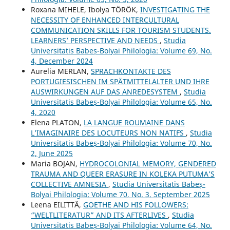
Roxana MIHELE, Ibolya TÖRÖK,
INVESTIGATING THE
NECESSITY OF ENHANCED INTERCULTURAL
COMMUNICATION SKILLS FOR TOURISM STUDENTS.
LEARNERS’ PERSPECTIVE AND NEEDS
,
Studia
Universitatis Babeș-Bolyai Philologia: Volume 69, No.
4, December 2024
Aurelia MERLAN,
SPRACHKONTAKTE DES
PORTUGIESISCHEN IM SPÄTMITTELALTER UND IHRE
AUSWIRKUNGEN AUF DAS ANREDESYSTEM
,
Studia
Universitatis Babeș-Bolyai Philologia: Volume 65, No.
4, 2020
Elena PLATON,
LA LANGUE ROUMAINE DANS
L’IMAGINAIRE DES LOCUTEURS NON NATIFS
,
Studia
Universitatis Babeș-Bolyai Philologia: Volume 70, No.
2, June 2025
Maria BOJAN,
HYDROCOLONIAL MEMORY, GENDERED
TRAUMA AND QUEER ERASURE IN KOLEKA PUTUMA’S
COLLECTIVE AMNESIA
,
Studia Universitatis Babeș-
Bolyai Philologia: Volume 70, No. 3, September 2025
Leena EILITTÄ,
GOETHE AND HIS FOLLOWERS:
“WELTLITERATUR” AND ITS AFTERLIVES
,
Studia
Universitatis Babeș-Bolyai Philologia: Volume 64, No.