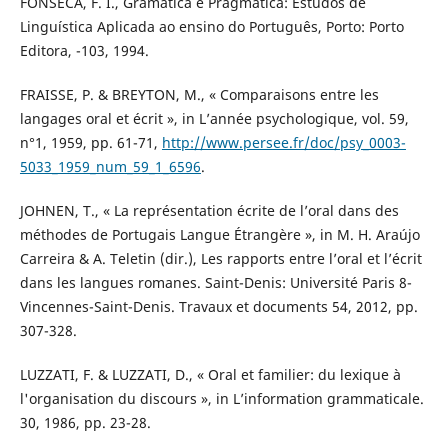
FONSECA, F. I., Gramática e Pragmática: Estudos de
Linguística Aplicada ao ensino do Português, Porto: Porto
Editora, -103, 1994.
FRAISSE, P. & BREYTON, M., « Comparaisons entre les
langages oral et écrit », in L’année psychologique, vol. 59,
n°1, 1959, pp. 61-71,
http://www.persee.fr/doc/psy_0003-
5033_1959_num_59_1_6596
.
JOHNEN, T., « La représentation écrite de l’oral dans des
méthodes de Portugais Langue Étrangère », in M. H. Araújo
Carreira & A. Teletin (dir.), Les rapports entre l’oral et l’écrit
dans les langues romanes. Saint-Denis: Université Paris 8-
Vincennes-Saint-Denis. Travaux et documents 54, 2012, pp.
307-328.
LUZZATI, F. & LUZZATI, D., « Oral et familier: du lexique à
l'organisation du discours », in L’information grammaticale.
30, 1986, pp. 23-28.