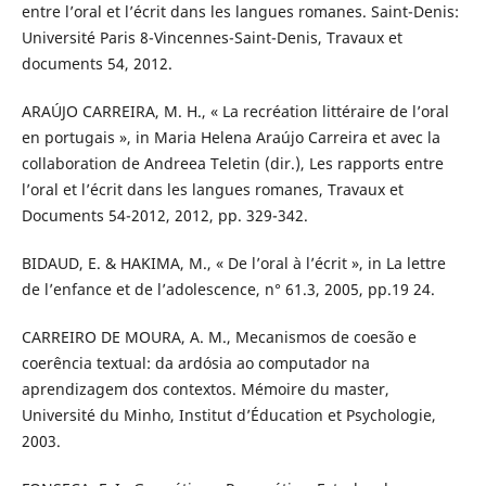
entre l’oral et l’écrit dans les langues romanes. Saint-Denis:
Université Paris 8-Vincennes-Saint-Denis, Travaux et
documents 54, 2012.
ARAÚJO CARREIRA, M. H., « La recréation littéraire de l’oral
en portugais », in Maria Helena Araújo Carreira et avec la
collaboration de Andreea Teletin (dir.), Les rapports entre
l’oral et l’écrit dans les langues romanes, Travaux et
Documents 54-2012, 2012, pp. 329-342.
BIDAUD, E. & HAKIMA, M., « De l’oral à l’écrit », in La lettre
de l’enfance et de l’adolescence, n° 61.3, 2005, pp.19 24.
CARREIRO DE MOURA, A. M., Mecanismos de coesão e
coerência textual: da ardósia ao computador na
aprendizagem dos contextos. Mémoire du master,
Université du Minho, Institut d’Éducation et Psychologie,
2003.