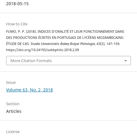
2018-05-15
How to Cite
FUMO, P. P. (2018). INDICES D’ORALITÉ ET LEUR FONCTIONNEMENT DANS
DES PRODUCTIONS ÉCRITES EN PORTUGAIS DE LYCÉENS MOZAMBICAINS:
ÉTUDE DE CAS.
Studia Universitatis Babeș-Bolyai Philologia
,
63
(2), 147–159.
https://doi.org/10.24193/subbphilo.2018.2.09
More Citation Formats
Issue
Volume 63, No. 2, 2018
Section
Articles
License