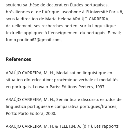
soutenu sa thèse de doctorat en Études portugaises,
brésiliennes et de l'Afrique lusophone à l'Université Paris 8,
sous la direction de Maria Helena ARAÚJO CARREIRA.
Actuellement, ses recherches portent sur la linguistique
textuelle appliquée à l'enseignement du portugais. E-mail:
fumo.paulino62@gmail.com.
References
ARAÚJO CARREIRA, M. H., Modalisation linguistique en
situation d´interlocution: proxémique verbale et modalités
en portugais, Louvain-Paris: Éditions Peeters, 1997.
ARAÚJO CARREIRA, M. H., Semântica e discurso: estudos de
linguística portuguesa e comparativa português/francês,
Porto: Porto Editora, 2000.
ARAÚJO CARREIRA, M. H. & TELETIN, A. (dir.), Les rapports