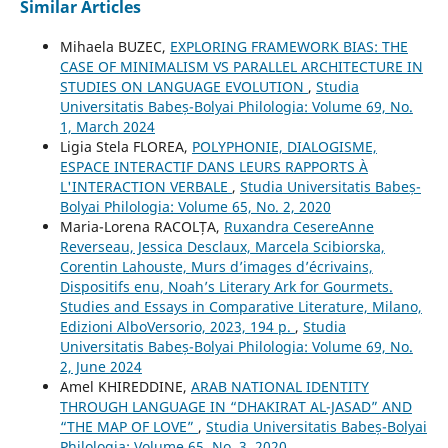
Similar Articles
Mihaela BUZEC,
EXPLORING FRAMEWORK BIAS: THE
CASE OF MINIMALISM VS PARALLEL ARCHITECTURE IN
STUDIES ON LANGUAGE EVOLUTION
,
Studia
Universitatis Babeș-Bolyai Philologia: Volume 69, No.
1, March 2024
Ligia Stela FLOREA,
POLYPHONIE, DIALOGISME,
ESPACE INTERACTIF DANS LEURS RAPPORTS À
L'INTERACTION VERBALE
,
Studia Universitatis Babeș-
Bolyai Philologia: Volume 65, No. 2, 2020
Maria-Lorena RACOLȚA,
Ruxandra CesereAnne
Reverseau, Jessica Desclaux, Marcela Scibiorska,
Corentin Lahouste, Murs d’images d’écrivains,
Dispositifs enu, Noah’s Literary Ark for Gourmets.
Studies and Essays in Comparative Literature, Milano,
Edizioni AlboVersorio, 2023, 194 p.
,
Studia
Universitatis Babeș-Bolyai Philologia: Volume 69, No.
2, June 2024
Amel KHIREDDINE,
ARAB NATIONAL IDENTITY
THROUGH LANGUAGE IN “DHAKIRAT AL-JASAD” AND
“THE MAP OF LOVE”
,
Studia Universitatis Babeș-Bolyai
Philologia: Volume 65, No. 3, 2020