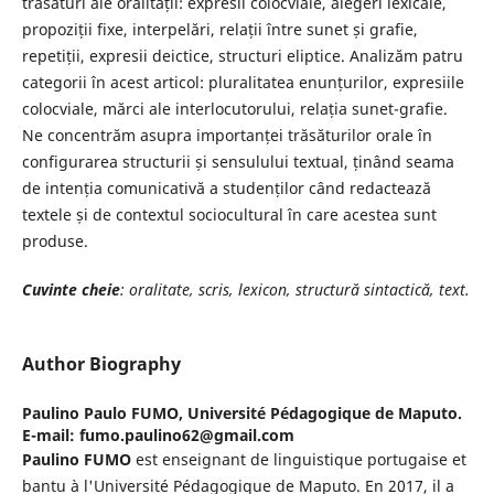
trăsături ale oralității: expresii colocviale, alegeri lexicale,
propoziții fixe, interpelări, relații între sunet și grafie,
repetiții, expresii deictice, structuri eliptice. Analizăm patru
categorii în acest articol: pluralitatea enunțurilor, expresiile
colocviale, mărci ale interlocutorului, relația sunet-grafie.
Ne concentrăm asupra importanței trăsăturilor orale în
configurarea structurii și sensulului textual, ținând seama
de intenția comunicativă a studenților când redactează
textele și de contextul sociocultural în care acestea sunt
produse.
Cuvinte cheie
: oralitate, scris, lexicon, structură sintactică, text.
Author Biography
Paulino Paulo FUMO,
Université Pédagogique de Maputo.
E-mail: fumo.paulino62@gmail.com
Paulino FUMO
est enseignant de linguistique portugaise et
bantu à l'Université Pédagogique de Maputo. En 2017, il a