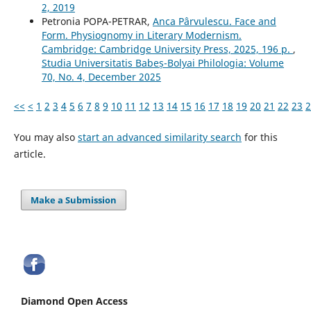
2, 2019
Petronia POPA-PETRAR,
Anca Pârvulescu. Face and
Form. Physiognomy in Literary Modernism.
Cambridge: Cambridge University Press, 2025, 196 p.
,
Studia Universitatis Babeș-Bolyai Philologia: Volume
70, No. 4, December 2025
<<
<
1
2
3
4
5
6
7
8
9
10
11
12
13
14
15
16
17
18
19
20
21
22
23
2
You may also
start an advanced similarity search
for this
article.
Make a Submission
Diamond Open Access