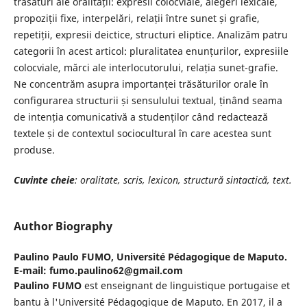
trăsături ale oralității: expresii colocviale, alegeri lexicale,
propoziții fixe, interpelări, relații între sunet și grafie,
repetiții, expresii deictice, structuri eliptice. Analizăm patru
categorii în acest articol: pluralitatea enunțurilor, expresiile
colocviale, mărci ale interlocutorului, relația sunet-grafie.
Ne concentrăm asupra importanței trăsăturilor orale în
configurarea structurii și sensulului textual, ținând seama
de intenția comunicativă a studenților când redactează
textele și de contextul sociocultural în care acestea sunt
produse.
Cuvinte cheie
: oralitate, scris, lexicon, structură sintactică, text.
Author Biography
Paulino Paulo FUMO,
Université Pédagogique de Maputo.
E-mail: fumo.paulino62@gmail.com
Paulino FUMO
est enseignant de linguistique portugaise et
bantu à l'Université Pédagogique de Maputo. En 2017, il a