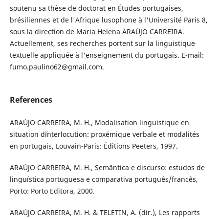
soutenu sa thèse de doctorat en Études portugaises,
brésiliennes et de l'Afrique lusophone à l'Université Paris 8,
sous la direction de Maria Helena ARAÚJO CARREIRA.
Actuellement, ses recherches portent sur la linguistique
textuelle appliquée à l'enseignement du portugais. E-mail:
fumo.paulino62@gmail.com.
References
ARAÚJO CARREIRA, M. H., Modalisation linguistique en
situation d´interlocution: proxémique verbale et modalités
en portugais, Louvain-Paris: Éditions Peeters, 1997.
ARAÚJO CARREIRA, M. H., Semântica e discurso: estudos de
linguística portuguesa e comparativa português/francês,
Porto: Porto Editora, 2000.
ARAÚJO CARREIRA, M. H. & TELETIN, A. (dir.), Les rapports