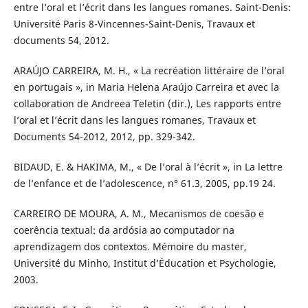
entre l’oral et l’écrit dans les langues romanes. Saint-Denis:
Université Paris 8-Vincennes-Saint-Denis, Travaux et
documents 54, 2012.
ARAÚJO CARREIRA, M. H., « La recréation littéraire de l’oral
en portugais », in Maria Helena Araújo Carreira et avec la
collaboration de Andreea Teletin (dir.), Les rapports entre
l’oral et l’écrit dans les langues romanes, Travaux et
Documents 54-2012, 2012, pp. 329-342.
BIDAUD, E. & HAKIMA, M., « De l’oral à l’écrit », in La lettre
de l’enfance et de l’adolescence, n° 61.3, 2005, pp.19 24.
CARREIRO DE MOURA, A. M., Mecanismos de coesão e
coerência textual: da ardósia ao computador na
aprendizagem dos contextos. Mémoire du master,
Université du Minho, Institut d’Éducation et Psychologie,
2003.