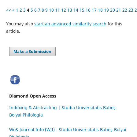
<<
<
1
2
3
4
5
6
7
8
9
10
11
12
13
14
15
16
17
18
19
20
21
22
23
2
You may also
start an advanced similarity search
for this
article.
Make a Submission
Diamond Open Access
Indexing & Abstracting | Studia Universitatis Babeș-
Bolyai Philologia
WoS-Journal.Info (WJI) - Studia Universitatis Babeș-Bolyai
Philologia