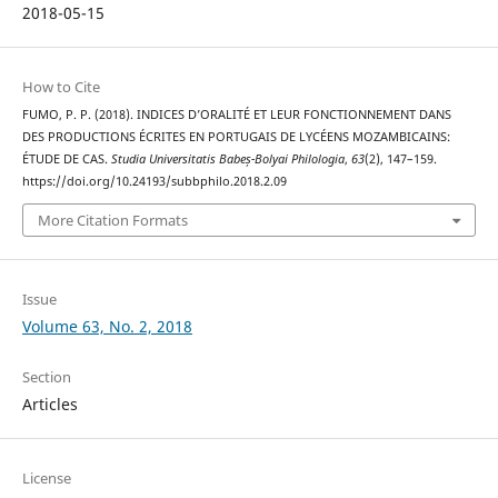
2018-05-15
How to Cite
FUMO, P. P. (2018). INDICES D’ORALITÉ ET LEUR FONCTIONNEMENT DANS
DES PRODUCTIONS ÉCRITES EN PORTUGAIS DE LYCÉENS MOZAMBICAINS:
ÉTUDE DE CAS.
Studia Universitatis Babeș-Bolyai Philologia
,
63
(2), 147–159.
https://doi.org/10.24193/subbphilo.2018.2.09
More Citation Formats
Issue
Volume 63, No. 2, 2018
Section
Articles
License