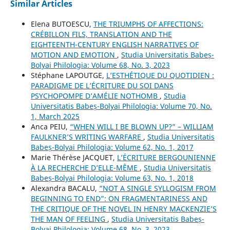
Similar Articles
Elena BUTOESCU,
THE TRIUMPHS OF AFFECTIONS:
CRÉBILLON FILS, TRANSLATION AND THE
EIGHTEENTH-CENTURY ENGLISH NARRATIVES OF
MOTION AND EMOTION
,
Studia Universitatis Babeș-
Bolyai Philologia: Volume 68, No. 3, 2023
Stéphane LAPOUTGE,
L’ESTHÉTIQUE DU QUOTIDIEN :
PARADIGME DE L’ÉCRITURE DU SOI DANS
PSYCHOPOMPE D’AMÉLIE NOTHOMB
,
Studia
Universitatis Babeș-Bolyai Philologia: Volume 70, No.
1, March 2025
Anca PEIU,
“WHEN WILL I BE BLOWN UP?” – WILLIAM
FAULKNER’S WRITING WARFARE
,
Studia Universitatis
Babeș-Bolyai Philologia: Volume 62, No. 1, 2017
Marie Thérèse JACQUET,
L’ÉCRITURE BERGOUNIENNE
À LA RECHERCHE D’ELLE-MÊME
,
Studia Universitatis
Babeș-Bolyai Philologia: Volume 63, No. 1, 2018
Alexandra BACALU,
“NOT A SINGLE SYLLOGISM FROM
BEGINNING TO END”: ON FRAGMENTARINESS AND
THE CRITIQUE OF THE NOVEL IN HENRY MACKENZIE’S
THE MAN OF FEELING
,
Studia Universitatis Babeș-
Bolyai Philologia: Volume 68, No. 3, 2023