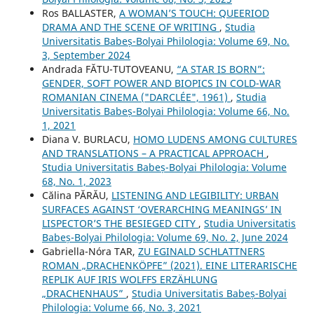
Ros BALLASTER,
A WOMAN’S TOUCH: QUEERIOD
DRAMA AND THE SCENE OF WRITING
,
Studia
Universitatis Babeș-Bolyai Philologia: Volume 69, No.
3, September 2024
Andrada FĂTU-TUTOVEANU,
“A STAR IS BORN”:
GENDER, SOFT POWER AND BIOPICS IN COLD-WAR
ROMANIAN CINEMA ("DARCLÉE", 1961)
,
Studia
Universitatis Babeș-Bolyai Philologia: Volume 66, No.
1, 2021
Diana V. BURLACU,
HOMO LUDENS AMONG CULTURES
AND TRANSLATIONS – A PRACTICAL APPROACH
,
Studia Universitatis Babeș-Bolyai Philologia: Volume
68, No. 1, 2023
Călina PĂRĂU,
LISTENING AND LEGIBILITY: URBAN
SURFACES AGAINST ‘OVERARCHING MEANINGS’ IN
LISPECTOR’S THE BESIEGED CITY
,
Studia Universitatis
Babeș-Bolyai Philologia: Volume 69, No. 2, June 2024
Gabriella-Nóra TAR,
ZU EGINALD SCHLATTNERS
ROMAN „DRACHENKÖPFE” (2021). EINE LITERARISCHE
REPLIK AUF IRIS WOLFFS ERZÄHLUNG
„DRACHENHAUS”
,
Studia Universitatis Babeș-Bolyai
Philologia: Volume 66, No. 3, 2021