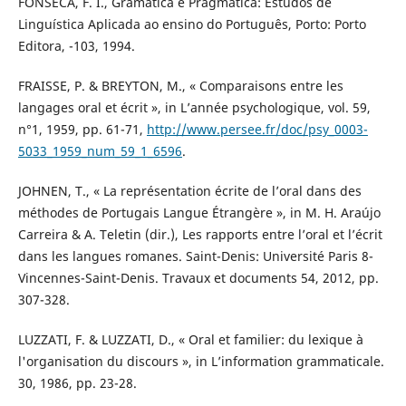
FONSECA, F. I., Gramática e Pragmática: Estudos de
Linguística Aplicada ao ensino do Português, Porto: Porto
Editora, -103, 1994.
FRAISSE, P. & BREYTON, M., « Comparaisons entre les
langages oral et écrit », in L’année psychologique, vol. 59,
n°1, 1959, pp. 61-71,
http://www.persee.fr/doc/psy_0003-
5033_1959_num_59_1_6596
.
JOHNEN, T., « La représentation écrite de l’oral dans des
méthodes de Portugais Langue Étrangère », in M. H. Araújo
Carreira & A. Teletin (dir.), Les rapports entre l’oral et l’écrit
dans les langues romanes. Saint-Denis: Université Paris 8-
Vincennes-Saint-Denis. Travaux et documents 54, 2012, pp.
307-328.
LUZZATI, F. & LUZZATI, D., « Oral et familier: du lexique à
l'organisation du discours », in L’information grammaticale.
30, 1986, pp. 23-28.