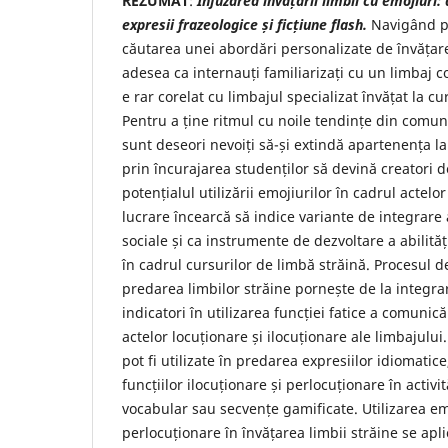
REZUMAT
:
Infuzarea învățării limbii cu emojiuri: 
expresii frazeologice și ficțiune flash.
Navigând pr
căutarea unei abordări personalizate de învățare,
adesea ca internauți familiarizați cu un limbaj co
e rar corelat cu limbajul specializat învățat la cu
Pentru a ține ritmul cu noile tendințe din comuni
sunt deseori nevoiți să-și extindă apartenența la
prin încurajarea studenților să devină creatori 
potențialul utilizării emojiurilor în cadrul actelo
lucrare încearcă să indice variante de integrare
sociale și ca instrumente de dezvoltare a abilitățil
în cadrul cursurilor de limbă străină. Procesul de
predarea limbilor străine pornește de la integra
indicatori în utilizarea funcției fatice a comunic
actelor locuționare și ilocuționare ale limbajulu
pot fi utilizate în predarea expresiilor idiomatic
funcțiilor ilocuționare și perlocuționare în activit
vocabular sau secvențe gamificate. Utilizarea emo
perlocuționare în învățarea limbii străine se aplic