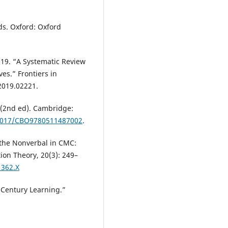
ds. Oxford: Oxford
19. “A Systematic Review
es.” Frontiers in
.2019.02221.
 (2nd ed). Cambridge:
0.1017/CBO9780511487002
.
f the Nonverbal in CMC:
ion Theory, 20(3): 249–
1362.X
 Century Learning.”