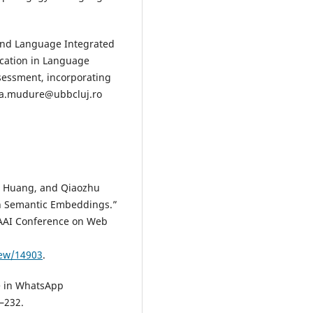
t and Language Integrated
ication in Language
sessment, incorporating
oana.mudure@ubbcluj.ro
g Huang, and Qiaozhu
gh Semantic Embeddings.”
AAAI Conference on Web
iew/14903
.
se in WhatsApp
–232.