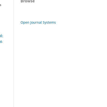
Browse
s
Open Journal Systems
l-
se
.