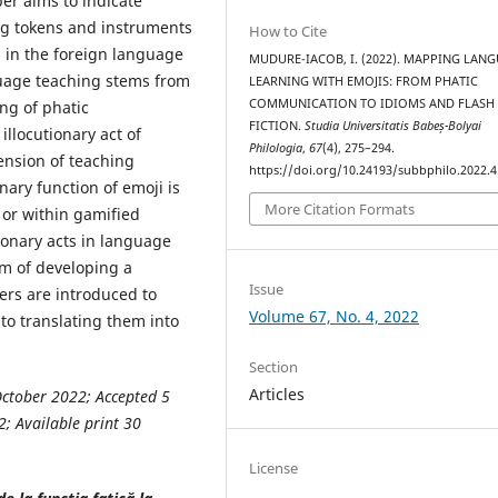
er aims to indicate
ng tokens and instruments
How to Cite
s in the foreign language
MUDURE-IACOB, I. (2022). MAPPING LAN
guage teaching stems from
LEARNING WITH EMOJIS: FROM PHATIC
COMMUNICATION TO IDIOMS AND FLASH
ing of phatic
FICTION.
Studia Universitatis Babeș-Bolyai
illocutionary act of
Philologia
,
67
(4), 275–294.
ension of teaching
https://doi.org/10.24193/subbphilo.2022.4
nary function of emoji is
More Citation Formats
 or within gamified
ionary acts in language
sm of developing a
Issue
ers are introduced to
Volume 67, No. 4, 2022
 to translating them into
Section
Articles
October
2022
; Accepted
5
2
; Available print
30
License