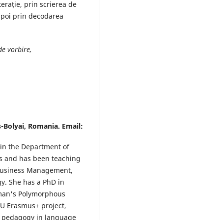
erație, prin scrierea de
apoi prin decodarea
de vorbire,
s-Bolyai, Romania. Email:
 in the Department of
rs and has been teaching
 Business Management,
gy. She has a PhD in
tman's Polymorphous
4U Erasmus+ project,
d pedagogy in language