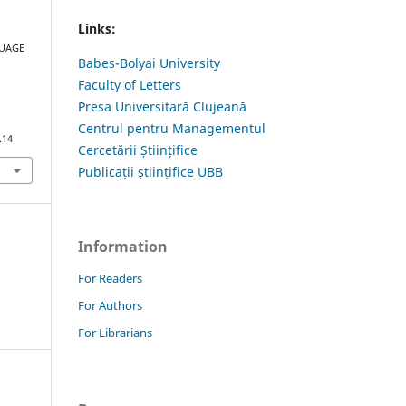
Links:
GUAGE
Babes-Bolyai University
Faculty of Letters
Presa Universitară Clujeană
Centrul pentru Managementul
.14
Cercetării Științifice
Publicații științifice UBB
Information
For Readers
For Authors
For Librarians