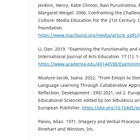
Jenkins, Henry, Katie Clinton, Ravi Purushotma, 
Margaret Weigel. 2006. Confronting the Challeng
Culture: Media Education For the 21st Century.
Foundation.
https://www.macfound.org/media/article_pdfs/j
Li, Dan. 2019. “Examining the Functionality and 
International Journal of Arts Education. 17 (1): 1
https://www.academia.edu/49144598/Examining_t
Mudure-Iacob, Ioana. 2022. “From Emojis to Stor
Language Learning Through Collaborative Appro
Reflection, Development - ERD 2021, vol 2. Euro
Educational Sciences edited by Ion Albulescu and
European Publisher.
https://doi.org/10.15405/e
Paivio, Allan. 1971. Imagery and Verbal Processe
Rinehart and Winston, Inc.