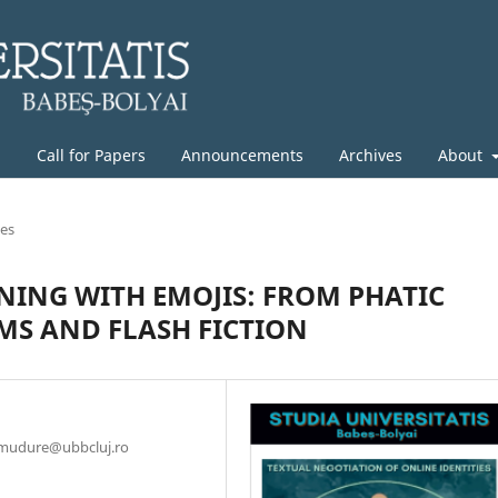
g
Call for Papers
Announcements
Archives
About
les
ING WITH EMOJIS: FROM PHATIC
S AND FLASH FICTION
a.mudure@ubbcluj.ro