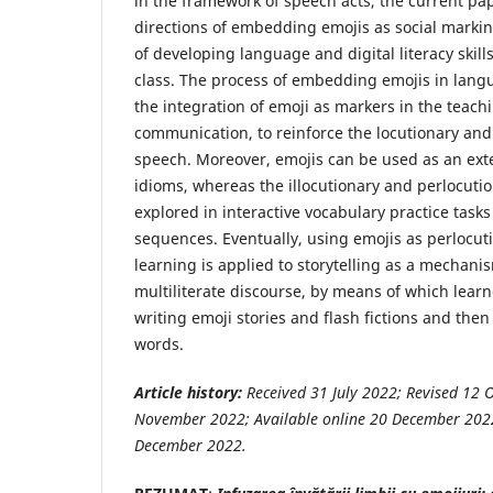
in the framework of speech acts, the current pap
directions of embedding emojis as social marki
of developing language and digital literacy skill
class. The process of embedding emojis in lan
the integration of emoji as markers in the teach
communication, to reinforce the locutionary and 
speech. Moreover, emojis can be used as an ext
idioms, whereas the illocutionary and perlocutio
explored in interactive vocabulary practice tasks
sequences. Eventually, using emojis as perlocut
learning is applied to storytelling as a mechani
multiliterate discourse, by means of which learn
writing emoji stories and flash fictions and then
words.
Article history:
Received
31 July
2022
; Revised
12 
November
2022
; Available online
20 December
202
December
2022
.