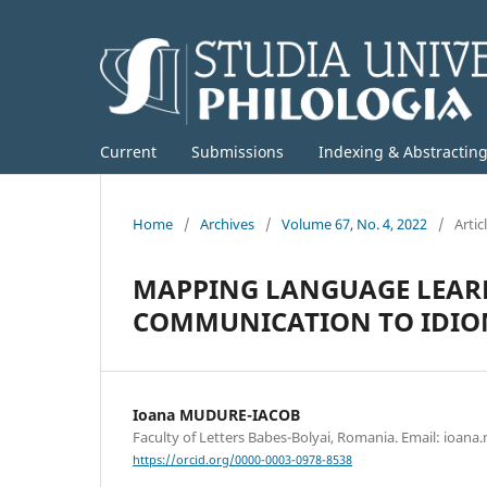
Current
Submissions
Indexing & Abstractin
Home
/
Archives
/
Volume 67, No. 4, 2022
/
Artic
MAPPING LANGUAGE LEARN
COMMUNICATION TO IDIOM
Ioana MUDURE-IACOB
Faculty of Letters Babes-Bolyai, Romania. Email: ioan
https://orcid.org/0000-0003-0978-8538