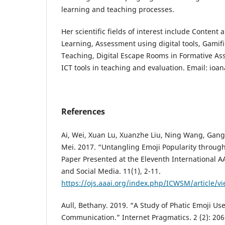
learning and teaching processes.
Her scientific fields of interest include Conten
Learning, Assessment using digital tools, Gamif
Teaching, Digital Escape Rooms in Formative As
ICT tools in teaching and evaluation. Email: i
References
Ai, Wei, Xuan Lu, Xuanzhe Liu, Ning Wang, Gan
Mei. 2017. “Untangling Emoji Popularity throu
Paper Presented at the Eleventh International 
and Social Media. 11(1), 2-11.
https://ojs.aaai.org/index.php/ICWSM/article/v
Aull, Bethany. 2019. “A Study of Phatic Emoji U
Communication.” Internet Pragmatics. 2 (2): 206