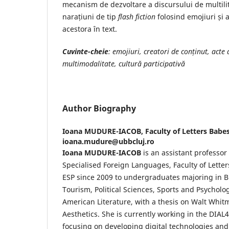
mecanism de dezvoltare a discursului de multilit
narațiuni de tip
flash fiction
folosind emojiuri și 
acestora în text.
Cuvinte-cheie
: emojiuri, creatori de conținut, acte 
multimodalitate, cultură participativă
Author Biography
Ioana MUDURE-IACOB,
Faculty of Letters Babe
ioana.mudure@ubbcluj.ro
Ioana MUDURE-IACOB
is an assistant professor
Specialised Foreign Languages, Faculty of Lette
ESP since 2009 to undergraduates majoring in
Tourism, Political Sciences, Sports and Psycholo
American Literature, with a thesis on Walt Whi
Aesthetics. She is currently working in the DIAL
focusing on developing digital technologies an