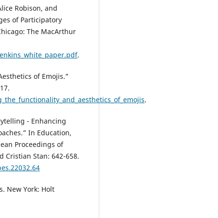
Alice Robison, and
es of Participatory
 Chicago: The MacArthur
enkins_white_paper.pdf
.
Aesthetics of Emojis.”
-17.
he_functionality_and_aesthetics_of_emojis
.
ytelling - Enhancing
aches.” In Education,
pean Proceedings of
 Cristian Stan: 642-658.
pes.22032.64
s. New York: Holt