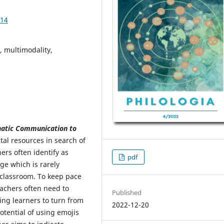
.14
, multimodality,
atic
Communication to
al resources in search of
rs often identify as
pdf
ge which is rarely
 classroom. To keep pace
eachers often need to
Published
ng learners to turn from
2022-12-20
potential of using emojis