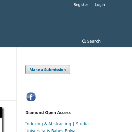
Register
Login
Search
Make a Submission
Diamond Open Access
Indexing & Abstracting | Studia
Universitatis Babeș-Bolyai