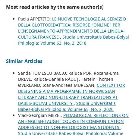
Most read articles by the same author(s)
Paola APPETITO,
LE NUOVE TECNOLOGIE AL SERVIZIO
DELLA GLOTTODIDATTICA: RISORSE “ONLINE” PER
L’INSEGNAMENTO-APPRENDIMENTO DELLA LINGUA-
CULTURA FRANCESE
,
Studia Universitatis Babeș-Bolyai
Philologia: Volume 63, No. 3, 2018
Similar Articles
Sanda TOMESCU BACIU, Raluca POP, Roxana-Ema
DREVE, Raluca‐Daniela RĂDUȚ, Fartein Thorsen
ØVERLAND, Ioana-Andreea MUREȘAN,
CONTEXT FOR
DESIGNING A MA PROGRAMME IN NORWEGIAN
LITERARY AND NON-LITERARY TRANSLATIONS AT
BABEȘ-BOLYAI UNIVERSITY
,
Studia Universitatis
Babeș-Bolyai Philologia: Volume 65, No. 3, 2020
Vlad-Georgian MEZEI,
PEDAGOGICAL REFLECTIONS ON
AN ENGLISH-TAUGHT COURSE IN COMMUNICATION
ADDRESSED TO NON-PHILOLOGIST MA STUDENTS
,
Studia Universitatis Babeș-Bolyai Philologia: Volume