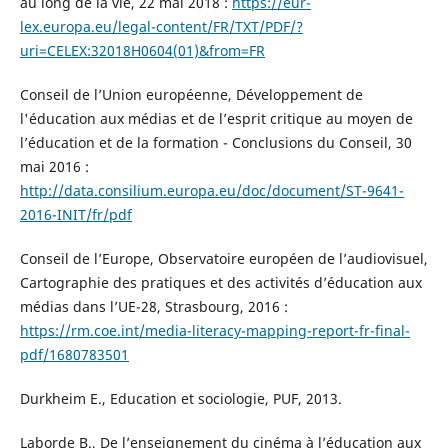
au long de la vie, 22 mai 2018 :
https://eur-
lex.europa.eu/legal-content/FR/TXT/PDF/?
uri=CELEX:32018H0604(01)&from=FR
Conseil de l’Union européenne, Développement de
l'éducation aux médias et de l’esprit critique au moyen de
l’éducation et de la formation - Conclusions du Conseil, 30
mai 2016 :
http://data.consilium.europa.eu/doc/document/ST-9641-
2016-INIT/fr/pdf
Conseil de l’Europe, Observatoire européen de l’audiovisuel,
Cartographie des pratiques et des activités d’éducation aux
médias dans l’UE-28, Strasbourg, 2016 :
https://rm.coe.int/media-literacy-mapping-report-fr-final-
pdf/1680783501
Durkheim E., Education et sociologie, PUF, 2013.
Laborde B., De l’enseignement du cinéma à l’éducation aux