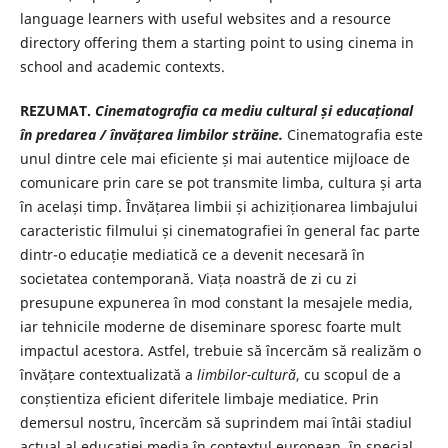
language learners with useful websites and a resource
directory offering them a starting point to using cinema in
school and academic contexts.
REZUMAT.
Cinematografia ca mediu cultural și educațional
în predarea /
învățarea
limbilor străine.
Cinematografia este
unul dintre cele mai eficiente și mai autentice mijloace de
comunicare prin care se pot transmite limba, cultura și arta
în același timp. Învățarea limbii și achiziționarea limbajului
caracteristic filmului și cinematografiei în general fac parte
dintr-o educație mediatică ce a devenit necesară în
societatea contemporană. Viața noastră de zi cu zi
presupune expunerea în mod constant la mesajele media,
iar tehnicile moderne de diseminare sporesc foarte mult
impactul acestora. Astfel, trebuie să încercăm să realizăm o
învățare contextualizată a
limbilor-cultură
, cu scopul de a
conștientiza eficient diferitele limbaje mediatice. Prin
demersul nostru, încercăm să suprindem mai întâi stadiul
actual al educației media în contextul european, în special