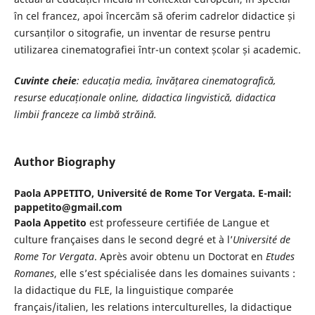
în cel francez, apoi încercăm să oferim cadrelor didactice și
cursanților o sitografie, un inventar de resurse pentru
utilizarea cinematografiei într-un context școlar și academic.
Cuvinte cheie
:
educația media, învățarea cinematografică,
resurse educaționale online, didactica lingvistică, didactica
limbii franceze ca limbă străină.
Author Biography
Paola APPETITO,
Université de Rome Tor Vergata. E-mail:
pappetito@gmail.com
Paola Appetito
est professeure certifiée de Langue et
culture françaises dans le second degré et à l’
Université de
Rome Tor Vergata
. Après avoir obtenu un Doctorat en
Etudes
Romanes
, elle s’est spécialisée dans les domaines suivants :
la didactique du FLE, la linguistique comparée
français/italien, les relations interculturelles, la didactique