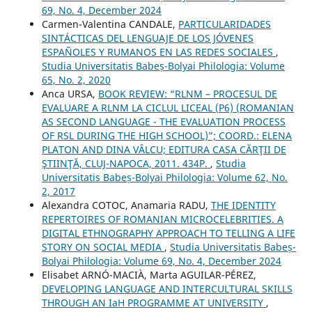
69, No. 4, December 2024
Carmen-Valentina CANDALE,
PARTICULARIDADES
SINTÁCTICAS DEL LENGUAJE DE LOS JÓVENES
ESPAÑOLES Y RUMANOS EN LAS REDES SOCIALES
,
Studia Universitatis Babeș-Bolyai Philologia: Volume
65, No. 2, 2020
Anca URSA,
BOOK REVIEW: “RLNM – PROCESUL DE
EVALUARE A RLNM LA CICLUL LICEAL (P6) (ROMANIAN
AS SECOND LANGUAGE - THE EVALUATION PROCESS
OF RSL DURING THE HIGH SCHOOL)”; COORD.: ELENA
PLATON AND DINA VÂLCU; EDITURA CASA CĂRŢII DE
ŞTIINŢĂ, CLUJ-NAPOCA, 2011. 434P.
,
Studia
Universitatis Babeș-Bolyai Philologia: Volume 62, No.
2, 2017
Alexandra COTOC, Anamaria RADU,
THE IDENTITY
REPERTOIRES OF ROMANIAN MICROCELEBRITIES. A
DIGITAL ETHNOGRAPHY APPROACH TO TELLING A LIFE
STORY ON SOCIAL MEDIA
,
Studia Universitatis Babeș-
Bolyai Philologia: Volume 69, No. 4, December 2024
Elisabet ARNÓ-MACIÀ, Marta AGUILAR-PÉREZ,
DEVELOPING LANGUAGE AND INTERCULTURAL SKILLS
THROUGH AN IaH PROGRAMME AT UNIVERSITY
,