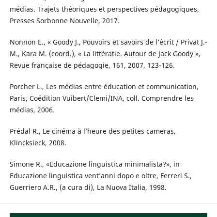
médias. Trajets théoriques et perspectives pédagogiques,
Presses Sorbonne Nouvelle, 2017.
Nonnon E., « Goody J., Pouvoirs et savoirs de l’écrit / Privat J.-
M., Kara M. (coord.), « La littératie. Autour de Jack Goody »,
Revue française de pédagogie, 161, 2007, 123-126.
Porcher L., Les médias entre éducation et communication,
Paris, Coédition Vuibert/Clemi/INA, coll. Comprendre les
médias, 2006.
Prédal R., Le cinéma à l’heure des petites cameras,
Klincksieck, 2008.
Simone R., «Educazione linguistica minimalista?», in
Educazione linguistica vent’anni dopo e oltre, Ferreri S.,
Guerriero A.R., (a cura di), La Nuova Italia, 1998.