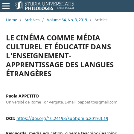
Home
/
Archives
/
Volume 64, No. 3, 2019
/
Articles
LE CINÉMA COMME MÉDIA
CULTUREL ET ÉDUCATIF DANS
L’ENSEIGNEMENT-
APPRENTISSAGE DES LANGUES
ÉTRANGÈRES
Paola APPETITO
Université de Rome Tor Vergata. E-mail: pappetito@gmail.com
DOI:
https://doi.org/10.24193/subbphilo.2019.3.19
Keywords:
media education, cinema teaching/learning,