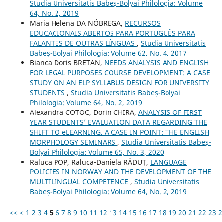
Studia Universitatis Babeș-Bolyai Philologia: Volume
64, No. 2, 2019
Maria Helena DA NÓBREGA,
RECURSOS
EDUCACIONAIS ABERTOS PARA PORTUGUÊS PARA
FALANTES DE OUTRAS LÍNGUAS
,
Studia Universitatis
Babeș-Bolyai Philologia: Volume 62, No. 4, 2017
Bianca Doris BRETAN,
NEEDS ANALYSIS AND ENGLISH
FOR LEGAL PURPOSES COURSE DEVELOPMENT: A CASE
STUDY ON AN ELP SYLLABUS DESIGN FOR UNIVERSITY
STUDENTS
,
Studia Universitatis Babeș-Bolyai
Philologia: Volume 64, No. 2, 2019
Alexandra COTOC, Dorin CHIRA,
ANALYSIS OF FIRST
YEAR STUDENTS’ EVALUATION DATA REGARDING THE
SHIFT TO eLEARNING. A CASE IN POINT: THE ENGLISH
MORPHOLOGY SEMINARS
,
Studia Universitatis Babeș-
Bolyai Philologia: Volume 65, No. 3, 2020
Raluca POP, Raluca‐Daniela RĂDUȚ,
LANGUAGE
POLICIES IN NORWAY AND THE DEVELOPMENT OF THE
MULTILINGUAL COMPETENCE
,
Studia Universitatis
Babeș-Bolyai Philologia: Volume 64, No. 2, 2019
<<
<
1
2
3
4
5
6
7
8
9
10
11
12
13
14
15
16
17
18
19
20
21
22
23
2