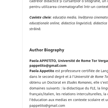
cadrelor didactice și cursanților o sitografie, un
pentru utilizarea cinematografiei într-un context
Cuvinte cheie
:
educația media, învățarea cinematog
educaționale online, didactica lingvistică, didactica
străină.
Author Biography
Paola APPETITO,
Université de Rome Tor Vergat
pappetito@gmail.com
Paola Appetito
est professeure certifiée de Lang
dans le second degré et à l’
Université de Rome To
obtenu un Doctorat en
Etudes Romanes
, elle s’e
domaines suivants : la didactique du FLE, la li
français/italien, les relations interculturelles, 
l’éducation aux medias en contexte scolaire et un
pappetito@gmail.com