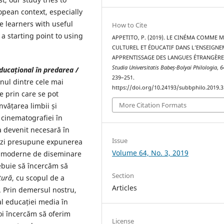
opean context, especially
e learners with useful
How to Cite
a starting point to using
APPETITO, P. (2019). LE CINÉMA COMME 
CULTUREL ET ÉDUCATIF DANS L’ENSEIGNE
APPRENTISSAGE DES LANGUES ÉTRANGÈRE
Studia Universitatis Babeș-Bolyai Philologia
,
6
ducațional în predarea /
239–251.
nul dintre cele mai
https://doi.org/10.24193/subbphilo.2019.3
e prin care se pot
More Citation Formats
nvățarea limbii și
i cinematografiei în
a devenit necesară în
Issue
u zi presupune expunerea
Volume 64, No. 3, 2019
le moderne de diseminare
rebuie să încercăm să
Section
tură
, cu scopul de a
Articles
e. Prin demersul nostru,
al educației media în
poi încercăm să oferim
License