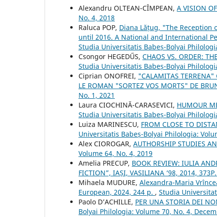
Alexandru OLTEAN-CÎMPEAN,
A VISION O
No. 4, 2018
Raluca POP,
Diana Lățug, "The Reception 
until 2016. A National and International P
Studia Universitatis Babeș-Bolyai Philologi
Csongor HEGEDŰS,
CHAOS VS. ORDER: TH
Studia Universitatis Babeș-Bolyai Philolog
Ciprian ONOFREI,
"CALAMITAS TERRENA" 
LE ROMAN "SORTEZ VOS MORTS" DE BRU
No. 1, 2021
Laura CIOCHINĂ-CARASEVICI,
HUMOUR ME
Studia Universitatis Babeș-Bolyai Philologi
Luiza MARINESCU,
FROM CLOSE TO DISTA
Universitatis Babeș-Bolyai Philologia: Volu
Alex CIOROGAR,
AUTHORSHIP STUDIES A
Volume 64, No. 4, 2019
Amelia PRECUP,
BOOK REVIEW: IULIA AND
FICTION”, IAȘI, VASILIANA ‘98, 2014, 373P
Mihaela MUDURE,
Alexandra-Maria Vrîncea
European, 2024, 244 p.
,
Studia Universita
Paolo D’ACHILLE,
PER UNA STORIA DEI NO
Bolyai Philologia: Volume 70, No. 4, Dece