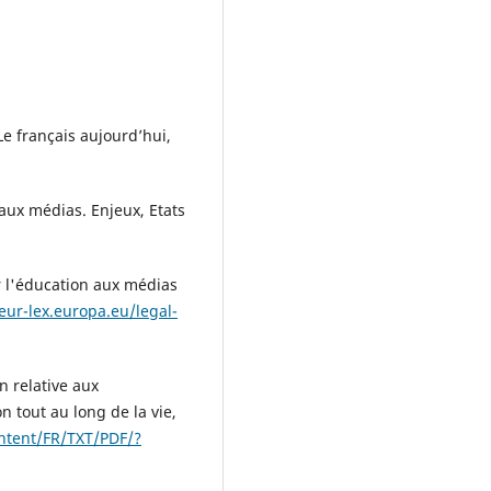
Le français aujourd’hui,
 aux médias. Enjeux, Etats
l'éducation aux médias
/eur-lex.europa.eu/legal-
 relative aux
n tout au long de la vie,
ontent/FR/TXT/PDF/?