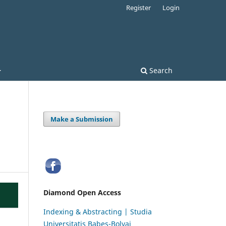
Register
Login
Search
Make a Submission
Diamond Open Access
Indexing & Abstracting | Studia
Universitatis Babeș-Bolyai