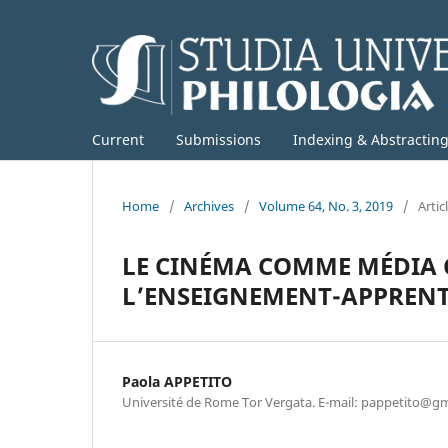
Current
Submissions
Indexing & Abstractin
Home
/
Archives
/
Volume 64, No. 3, 2019
/
Artic
LE CINÉMA COMME MÉDIA 
L’ENSEIGNEMENT-APPRENT
Paola APPETITO
Université de Rome Tor Vergata. E-mail: pappetito@g