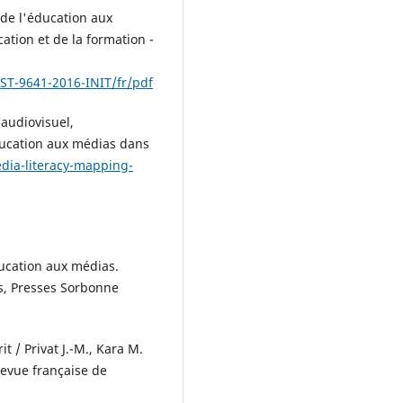
de l'éducation aux
ation et de la formation -
ST-9641-2016-INIT/fr/pdf
’audiovisuel,
ducation aux médias dans
edia-literacy-mapping-
ucation aux médias.
s, Presses Sorbonne
it / Privat J.-M., Kara M.
 Revue française de