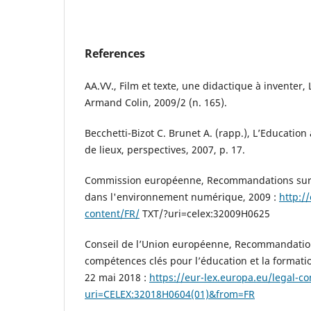
References
AA.VV., Film et texte, une didactique à inventer, 
Armand Colin, 2009/2 (n. 165).
Becchetti-Bizot C. Brunet A. (rapp.), L’Education
de lieux, perspectives, 2007, p. 17.
Commission européenne, Recommandations sur 
dans l'environnement numérique, 2009 :
http:/
content/FR/
TXT/?uri=celex:32009H0625
Conseil de l’Union européenne, Recommandation
compétences clés pour l’éducation et la formatio
22 mai 2018 :
https://eur-lex.europa.eu/legal-c
uri=CELEX:32018H0604(01)&from=FR