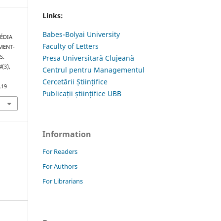
Links:
Babes-Bolyai University
MÉDIA
Faculty of Letters
MENT-
S.
Presa Universitară Clujeană
4
(3),
Centrul pentru Managementul
Cercetării Științifice
.19
Publicații științifice UBB
Information
For Readers
For Authors
For Librarians