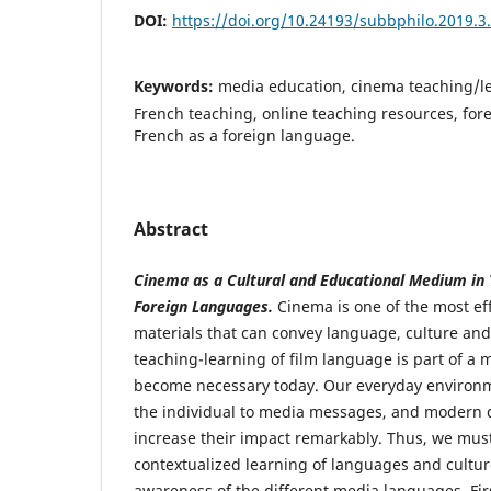
DOI:
https://doi.org/10.24193/subbphilo.2019.3
Keywords:
media education, cinema teaching/le
French teaching, online teaching resources, for
French as a foreign language.
Abstract
Cinema as a Cultural and Educational Medium in 
Foreign Languages.
Cinema is one of the most ef
materials that can convey language, culture and
teaching-learning of film language is part of a 
become necessary today. Our everyday environm
the individual to media messages, and modern 
increase their impact remarkably. Thus, we must 
contextualized learning of languages and cultur
awareness of the different media languages. First