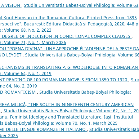
F A VISION
,
Studia Universitatis Babeș-Bolyai Philologia: Volume 63
of Knut Hamsun in the Romanian Cultural Printed Press from 1895
erspective", București: Editura Didactică și Pedagogică, 2020, 448 p
a: Volume 68, No. 2, 2023
E DEGREE OF INDECISION IN CONDITIONAL COMPLEX CLAUSES
,
ia: Volume 71, No. 1, March 2026
OU "POENA DIVINA" : UNE APPROCHE ÉLIADIENNE DE LA PESTE D
NO LEYDET
,
Studia Universitatis Babeș-Bolyai Philologia: Volume 66
CHANISMS IN TRANSLATING P. G. WODEHOUSE INTO ROMANIA
a: Volume 64, No. 1, 2019
NT READING OF 100 ROMANIAN NOVELS FROM 1850 TO 1920
,
Stu
me 64, No. 2, 2019
ND ROMANTICISM
,
Studia Universitatis Babeș-Bolyai Philologia:
REEA MILICĂ, “THE SOUTH IN NINETEENTH CENTURY AMERICAN
.
,
Studia Universitatis Babeș-Bolyai Philologia: Volume 62, No. 1, 2
nu, Feminist Ideology and Translated Literature, Iaşi: Institutul
tis Babeș-Bolyai Philologia: Volume 70, No. 1, March 2025
MI DELLE LINGUE ROMANZE IN ITALIANO
,
Studia Universitatis Ba
mber 2025