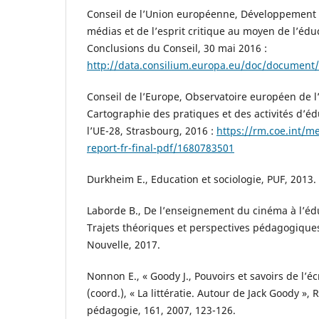
Conseil de l’Union européenne, Développement 
médias et de l’esprit critique au moyen de l’éduc
Conclusions du Conseil, 30 mai 2016 :
http://data.consilium.europa.eu/doc/document/
Conseil de l’Europe, Observatoire européen de l
Cartographie des pratiques et des activités d’é
l’UE-28, Strasbourg, 2016 :
https://rm.coe.int/m
report-fr-final-pdf/1680783501
Durkheim E., Education et sociologie, PUF, 2013.
Laborde B., De l’enseignement du cinéma à l’éd
Trajets théoriques et perspectives pédagogique
Nouvelle, 2017.
Nonnon E., « Goody J., Pouvoirs et savoirs de l’écr
(coord.), « La littératie. Autour de Jack Goody »,
pédagogie, 161, 2007, 123-126.