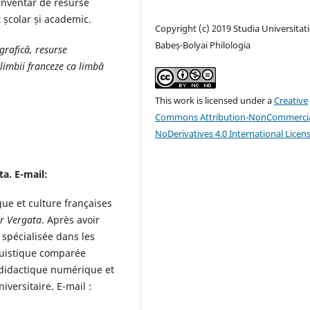
 inventar de resurse
 școlar și academic.
Copyright (c) 2019 Studia Universitati
Babeș-Bolyai Philologia
rafică, resurse
 limbii franceze ca limbă
This work is licensed under a
Creative
Commons Attribution-NonCommercia
NoDerivatives 4.0 International Licen
a. E-mail:
ue et culture françaises
r Vergata
. Après avoir
st spécialisée dans les
nguistique comparée
la didactique numérique et
iversitaire. E-mail :