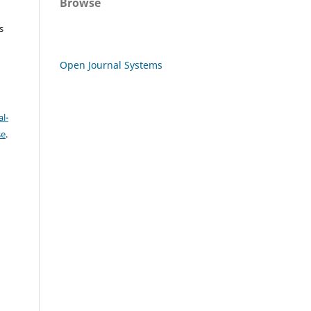
Browse
s
Open Journal Systems
l-
se
.