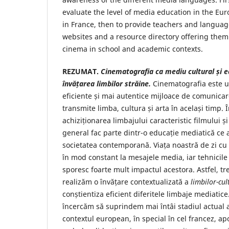
evaluate the level of media education in the Eur
in France, then to provide teachers and languag
websites and a resource directory offering them 
cinema in school and academic contexts.
REZUMAT.
Cinematografia ca mediu cultural și e
învățarea
limbilor străine.
Cinematografia este u
eficiente și mai autentice mijloace de comunicar
transmite limba, cultura și arta în același timp. Î
achiziționarea limbajului caracteristic filmului ș
general fac parte dintr-o educație mediatică ce 
societatea contemporană. Viața noastră de zi c
în mod constant la mesajele media, iar tehnici
sporesc foarte mult impactul acestora. Astfel, t
realizăm o învățare contextualizată a
limbilor-cul
conștientiza eficient diferitele limbaje mediatic
încercăm să suprindem mai întâi stadiul actual 
contextul european, în special în cel francez, a