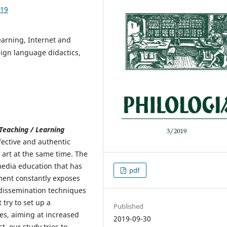
.19
arning, Internet and
eign language didactics,
Teaching / Learning
fective and authentic
 art at the same time. The
media education that has
pdf
ent constantly exposes
dissemination techniques
try to set up a
Published
es, aiming at increased
2019-09-30
, our study tries to