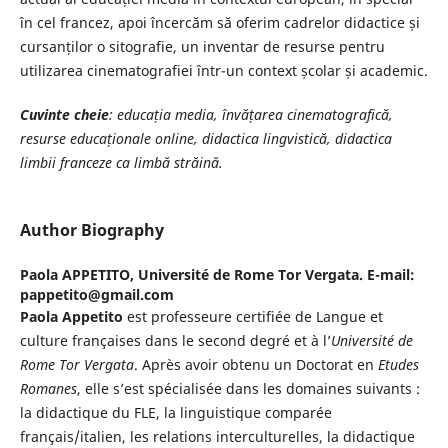
în cel francez, apoi încercăm să oferim cadrelor didactice și
cursanților o sitografie, un inventar de resurse pentru
utilizarea cinematografiei într-un context școlar și academic.
Cuvinte cheie
:
educația media, învățarea cinematografică,
resurse educaționale online, didactica lingvistică, didactica
limbii franceze ca limbă străină.
Author Biography
Paola APPETITO,
Université de Rome Tor Vergata. E-mail:
pappetito@gmail.com
Paola Appetito
est professeure certifiée de Langue et
culture françaises dans le second degré et à l’
Université de
Rome Tor Vergata
. Après avoir obtenu un Doctorat en
Etudes
Romanes
, elle s’est spécialisée dans les domaines suivants :
la didactique du FLE, la linguistique comparée
français/italien, les relations interculturelles, la didactique