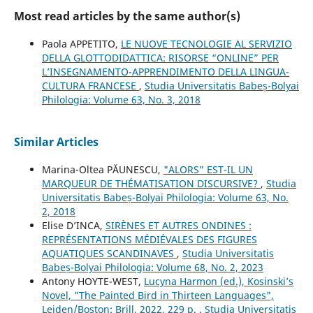
Most read articles by the same author(s)
Paola APPETITO,
LE NUOVE TECNOLOGIE AL SERVIZIO
DELLA GLOTTODIDATTICA: RISORSE “ONLINE” PER
L’INSEGNAMENTO-APPRENDIMENTO DELLA LINGUA-
CULTURA FRANCESE
,
Studia Universitatis Babeș-Bolyai
Philologia: Volume 63, No. 3, 2018
Similar Articles
Marina-Oltea PĂUNESCU,
"ALORS" EST-IL UN
MARQUEUR DE THÉMATISATION DISCURSIVE?
,
Studia
Universitatis Babeș-Bolyai Philologia: Volume 63, No.
2, 2018
Elise D’INCA,
SIRÈNES ET AUTRES ONDINES :
REPRÉSENTATIONS MÉDIÉVALES DES FIGURES
AQUATIQUES SCANDINAVES
,
Studia Universitatis
Babeș-Bolyai Philologia: Volume 68, No. 2, 2023
Antony HOYTE-WEST,
Lucyna Harmon (ed.), Kosinski’s
Novel, "The Painted Bird in Thirteen Languages",
Leiden/Boston: Brill, 2022, 229 p.
,
Studia Universitatis