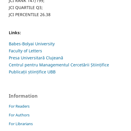
JCI RANK 147/199;
JCI QUARTILE Q3;
JCI PERCENTILE 26.38
Links:
Babes-Bolyai University
Faculty of Letters
Presa Universitară Clujeană
Centrul pentru Managementul Cercetării Științifice
Publicații științifice UBB
Information
For Readers
For Authors
For Librarians