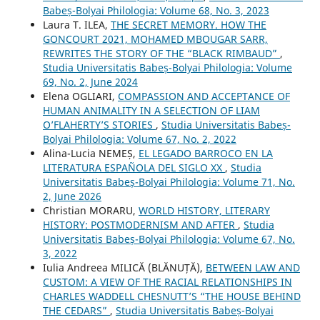
Babeș-Bolyai Philologia: Volume 68, No. 3, 2023
Laura T. ILEA,
THE SECRET MEMORY. HOW THE
GONCOURT 2021, MOHAMED MBOUGAR SARR,
REWRITES THE STORY OF THE “BLACK RIMBAUD”
,
Studia Universitatis Babeș-Bolyai Philologia: Volume
69, No. 2, June 2024
Elena OGLIARI,
COMPASSION AND ACCEPTANCE OF
HUMAN ANIMALITY IN A SELECTION OF LIAM
O’FLAHERTY’S STORIES
,
Studia Universitatis Babeș-
Bolyai Philologia: Volume 67, No. 2, 2022
Alina-Lucia NEMEȘ,
EL LEGADO BARROCO EN LA
LITERATURA ESPAÑOLA DEL SIGLO XX
,
Studia
Universitatis Babeș-Bolyai Philologia: Volume 71, No.
2, June 2026
Christian MORARU,
WORLD HISTORY, LITERARY
HISTORY: POSTMODERNISM AND AFTER
,
Studia
Universitatis Babeș-Bolyai Philologia: Volume 67, No.
3, 2022
Iulia Andreea MILICĂ (BLĂNUȚĂ),
BETWEEN LAW AND
CUSTOM: A VIEW OF THE RACIAL RELATIONSHIPS IN
CHARLES WADDELL CHESNUTT’S “THE HOUSE BEHIND
THE CEDARS”
,
Studia Universitatis Babeș-Bolyai