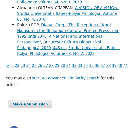
Philologia: Volume 64, No. 1, 2019
Alexandru OLTEAN-CÎMPEAN,
A VISION OF A VISION
,
Studia Universitatis Babeș-Bolyai Philologia: Volume
63, No. 4, 2018
Raluca POP,
Diana Lățug, "The Reception of Knut
Hamsun in the Romanian Cultural Printed Press from
1895 until 2016. A National and International
Perspective", București: Editura Didactică și
Pedagogică, 2020, 448 p.
,
Studia Universitatis Babeș-
Bolyai Philologia: Volume 68, No. 2, 2023
<<
<
22
23
24
25
26
27
28
29
30
31
32
33
34
35
36
37
38
39
40
41
You may also
start an advanced similarity search
for this
article.
Make a Submission