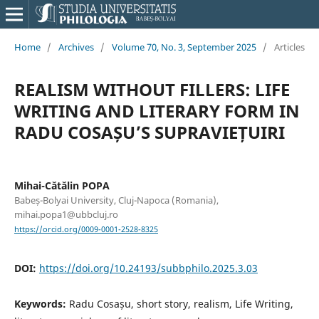
Home
/
Archives
/
Volume 70, No. 3, September 2025
/
Articles
REALISM WITHOUT FILLERS: LIFE
WRITING AND LITERARY FORM IN
RADU COSAȘU’S SUPRAVIEȚUIRI
Mihai-Cătălin POPA
Babeș-Bolyai University, Cluj-Napoca (Romania),
mihai.popa1@ubbcluj.ro
https://orcid.org/0009-0001-2528-8325
DOI:
https://doi.org/10.24193/subbphilo.2025.3.03
Keywords:
Radu Cosașu, short story, realism, Life Writing,