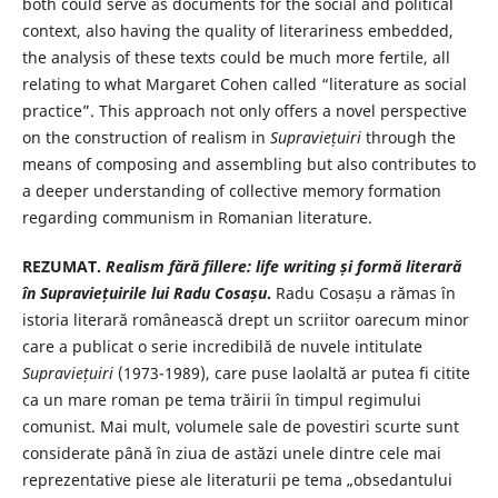
both could serve as documents for the social and political
context, also having the quality of literariness embedded,
the analysis of these texts could be much more fertile, all
relating to what Margaret Cohen called “literature as social
practice”. This approach not only offers a novel perspective
on the construction of realism in
Supraviețuiri
through the
means of composing and assembling but also contributes to
a deeper understanding of collective memory formation
regarding communism in Romanian literature.
REZUMAT.
Realism fără fillere: life writing și formă literară
în Supraviețuirile
lui Radu Cosașu
.
Radu Cosașu a rămas în
istoria literară românească drept un scriitor oarecum minor
care a publicat o serie incredibilă de nuvele intitulate
Supraviețuiri
(1973-1989), care puse laolaltă ar putea fi citite
ca un mare roman pe tema trăirii în timpul regimului
comunist. Mai mult, volumele sale de povestiri scurte sunt
considerate până în ziua de astăzi unele dintre cele mai
reprezentative piese ale literaturii pe tema „obsedantului