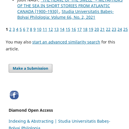
OF THE SEA IN SHORT STORIES FROM ATLANTIC
CANADA (1900–1930)
,
Studia Universitatis Babeș-
Bolyai Philologia: Volume 66, No. 2, 2021
1
2
3
4
5
6
7
8
9
10
11
12
13
14
15
16
17
18
19
20
21
22
23
24
25
You may also
start an advanced similarity search
for this
article.
Make a Submission
Diamond Open Access
Indexing & Abstracting | Studia Universitatis Babeș-
Bolyai Philologia