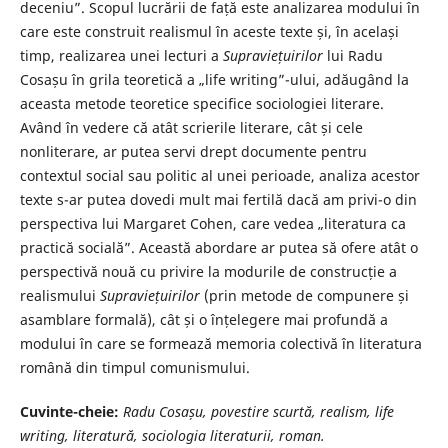
deceniu”. Scopul lucrării de față este analizarea modului în
care este construit realismul în aceste texte și, în același
timp, realizarea unei lecturi a
Supraviețuirilor
lui Radu
Cosașu în grila teoretică a „life writing”-ului, adăugând la
aceasta metode teoretice specifice sociologiei literare.
Având în vedere că atât scrierile literare, cât și cele
nonliterare, ar putea servi drept documente pentru
contextul social sau politic al unei perioade, analiza acestor
texte s-ar putea dovedi mult mai fertilă dacă am privi-o din
perspectiva lui Margaret Cohen, care vedea „literatura ca
practică socială”. Această abordare ar putea să ofere atât o
perspectivă nouă cu privire la modurile de construcție a
realismului
Supraviețuirilor
(prin metode de compunere și
asamblare formală), cât și o înțelegere mai profundă a
modului în care se formează memoria colectivă în literatura
română din timpul comunismului.
Cuvinte-cheie:
Radu Cosașu, povestire scurtă, realism, life
writing, literatură, sociologia literaturii, roman.