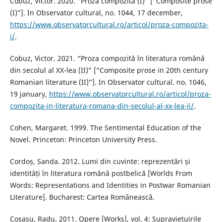
Cobuz, Victor. 2020. “Proza compozită (I)” [“Composite prose
(I)”]. In Observator cultural, no. 1044, 17 december,
https://www.observatorcultural.ro/articol/proza-compozita-
i/
.
Cobuz, Victor. 2021. “Proza compozită în literatura română
din secolul al XX-lea (II)” [“Composite prose in 20th century
Romanian literature (II)”]. In Observator cultural. no. 1046,
19 january,
https://www.observatorcultural.ro/articol/proza-
compozita-in-literatura-romana-din-secolul-al-xx-lea-ii/
.
Cohen, Margaret. 1999. The Sentimental Education of the
Novel. Princeton: Princeton University Press.
Cordoș, Sanda. 2012. Lumi din cuvinte: reprezentări și
identități în literatura română postbelică [Worlds From
Words: Representations and Identities in Postwar Romanian
Literature]. Bucharest: Cartea Românească.
Cosașu, Radu. 2011. Opere [Works], vol. 4: Supraviețuirile