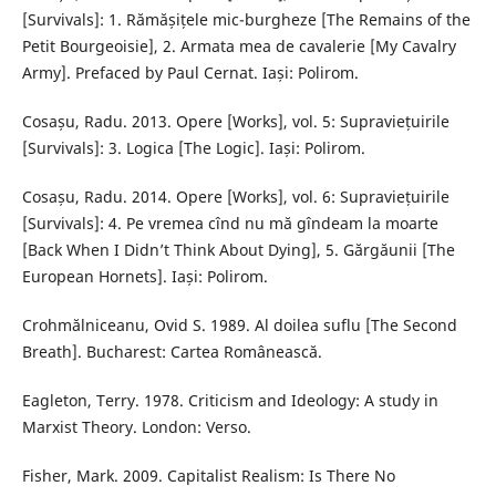
[Survivals]: 1. Rămășițele mic-burgheze [The Remains of the
Petit Bourgeoisie], 2. Armata mea de cavalerie [My Cavalry
Army]. Prefaced by Paul Cernat. Iași: Polirom.
Cosașu, Radu. 2013. Opere [Works], vol. 5: Supraviețuirile
[Survivals]: 3. Logica [The Logic]. Iași: Polirom.
Cosașu, Radu. 2014. Opere [Works], vol. 6: Supraviețuirile
[Survivals]: 4. Pe vremea cînd nu mă gîndeam la moarte
[Back When I Didn’t Think About Dying], 5. Gărgăunii [The
European Hornets]. Iași: Polirom.
Crohmălniceanu, Ovid S. 1989. Al doilea suflu [The Second
Breath]. Bucharest: Cartea Românească.
Eagleton, Terry. 1978. Criticism and Ideology: A study in
Marxist Theory. London: Verso.
Fisher, Mark. 2009. Capitalist Realism: Is There No