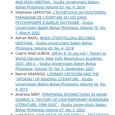
AND IRISH WRITING
,
Studia Universitatis Babeș-
Bolyai Philologia: Volume 63, No. 4, 2018
Stéphane LAPOUTGE,
L’ESTHÉTIQUE DU QUOTIDIEN :
PARADIGME DE L’ÉCRITURE DU SOI DANS
PSYCHOPOMPE D’AMÉLIE NOTHOMB
,
Studia
Universitatis Babeș-Bolyai Philologia: Volume 70, No.
1, March 2025
Adrian RADU,
WHEN STORYTELLING BECOMES
HERITAGE
,
Studia Universitatis Babeș-Bolyai
Philologia: Volume 63, No. 4, 2018
Codrin ANICULĂESE,
Jeffrey R. Di Leo (ed.), Theory as
World Literature, New York: Bloomsbury Academic,
2025, 284 p.
,
Studia Universitatis Babeș-Bolyai
Philologia: Volume 70, No. 3, September 2025
Nysret KRASNIQI,
LITERARY CRITICISM AND THE
“APORIAS” OF READING LITERATURE
,
Studia
Universitatis Babeș-Bolyai Philologia: Volume 64, No.
4, 2019
Andreea MÎRȚ,
PERIPHERAL INTERACTIONS IN MIHAI
IOVĂNEL’S “HISTORY OF CONTEMPORARY ROMANIAN
LITERATURE: 1990-2020”
,
Studia Universitatis Babeș-
Bolyai Philologia: Volume 67, No. 3, 2022
Judit NAGY,
“THE HEAVE OF THE SWELL” – METAPHORS