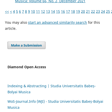
Musica: Volume 66, No. 2, December 2021
<<
<
4
5
6
7
8
9
10
11
12
13
14
15
16
17
18
19
20
21
22
23
24
25
You may also
start an advanced similarity search
for this
article.
Make a Submission
Diamond Open Access
Indexing & Abstracting | Studia Universitatis Babeș-
Bolyai Musica
WoS-Journal.Info (WJI) - Studia Universitatis Babeș-Bolyai
Musica