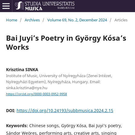
Home
/
Archives
/
Volume 69, No. 2, December 2024
/
Articles
Bai Juyi’s Poetry in György Kósa’s
Works
Krisztina SINKA
Institute of Music, University of Nyíregyháza (Zenei Intézet,
Nyíregyházi Egyetem), Nyíregyháza, Hungary. Email:
sinka.krisztina@nye.hu
https://orcid.org/0000-0003-0952-9958
DOI:
https://doi.org/10.24193/subbmusica.2024.2.15
Keywords:
Chinese songs, György Kósa, Bai Juyi’s poetry,
Sándor Weöres, performing arts, creative arts, singing