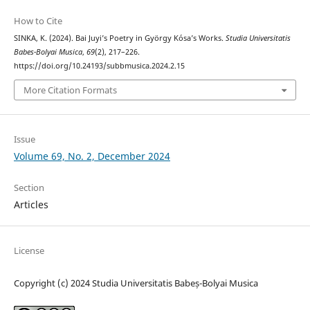
How to Cite
SINKA, K. (2024). Bai Juyi’s Poetry in György Kósa’s Works.
Studia Universitatis
Babes-Bolyai Musica
,
69
(2), 217–226.
https://doi.org/10.24193/subbmusica.2024.2.15
More Citation Formats
Issue
Volume 69, No. 2, December 2024
Section
Articles
License
Copyright (c) 2024 Studia Universitatis Babeș-Bolyai Musica