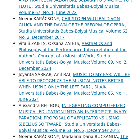
FLUTE
,
Studia Universitatis Babes-Bolyai Musica:
Volume 67, No. 1, June 2022
Noémi KARÁCSONY,
CHRISTOPH WILLIBALD VON
GLUCK AND THE DAWN OF THE REFORM OF OPERA
,
Studia Universitatis Babes-Bolyai Musica: Volume 62,
No. 2, December 2017
Vіtalіi ZAIETS, Oksana ZAIETS,
Aesthetics and
Philosophy of the Performance Interpretation of the
Author's Concept of a Musical Work
,
Studia
Universitatis Babes-Bolyai Musica: Volume 69, No. 2,
December 2024
Joyanta SARKAR, Anil RAI,
MUSIC TO MY EAR: WILL BE
ABLE TO RECOGNIZE THE MUSICAL NOTES BETTER
WHEN USING ONLY THE LEFT EAR?
,
Studia
Universitatis Babes-Bolyai Musica: Volume 66, No. 1,
June 2021
Alexandra BELIBOU,
INTEGRATING COMPUTERIZED
MUSICAL EDUCATION INTO AN INTERDISCIPLINARY
PARADIGM; PROPOSAL OF APPLICATIONS USING
SIBELIUS SOFTWARE
,
Studia Universitatis Babes-
Bolyai Musica: Volume 63, No. 2, December 2018
Noémi KARÁCSONY, Mădălina Dana RUCSANDA,
The