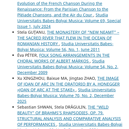
Evolution of the French Chanson During the
Renaissance: From the Parisian Chanson to the
Pléiade Chansons, and the Air du Cour
,
Studia
Universitatis Babes-Bolyai Musica: Volume 69, Special
Issue 1, July 2024
Stela GUŢANU,
THE MONASTERY OF “NEW NEAMŢ” –
THE SACRED RIVER THAT FLEW IN THE OCEAN OF
ROMANIAN HISTORY
,
Studia Universitatis Babes-
Bolyai Musica: Volume 56, No. 1, June 2011
Éva PÉTER,
FOLK SONG ARRANGEMENTS IN THE
CHORAL WORKS OF ALBERT MÁRKOS
,
Studia
Universitatis Babes-Bolyai Musica: Volume 54, No. 2,
December 2009
Xu XINGZHOU, Baixue MA, Jingtao ZHAO,
THE IMAGE
OF JOAN OF ARC IN THE ORATORIO BY A. HONEGGER
«JOAN OF ARC AT THE STAKE»
,
Studia Universitatis
Babes-Bolyai Musica: Volume 70, No. 2, December
2025
Sebastian SHWAN, Stela DRĂGULIN,
THE “WILD
BEAUTY” OF BRAHMS’S RHAPSODIES, OP. 79.
STRUCTURAL ANALYSIS AND COMPARATIVE ANALYSIS
OF PERFORMANCES
,
Studia Universitatis Babes-Bolyai