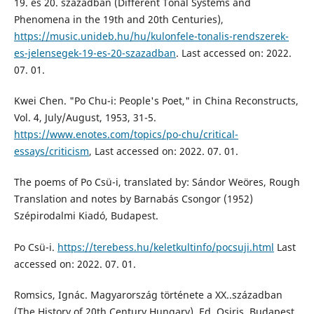
19. és 20. században (Different Tonal Systems and
Phenomena in the 19th and 20th Centuries),
https://music.unideb.hu/hu/kulonfele-tonalis-rendszerek-
es-jelensegek-19-es-20-szazadban
. Last accessed on: 2022.
07. 01.
Kwei Chen. "Po Chu-i: People's Poet," in China Reconstructs,
Vol. 4, July/August, 1953, 31-5.
https://www.enotes.com/topics/po-chu/critical-
essays/criticism
, Last accessed on: 2022. 07. 01.
The poems of Po Csü-i, translated by: Sándor Weöres, Rough
Translation and notes by Barnabás Csongor (1952)
Szépirodalmi Kiadó, Budapest.
Po Csü-i.
https://terebess.hu/keletkultinfo/pocsuji.html
Last
accessed on: 2022. 07. 01.
Romsics, Ignác. Magyarország története a XX..században
(The History of 20th Century Hungary), Ed. Osiris, Budapest,