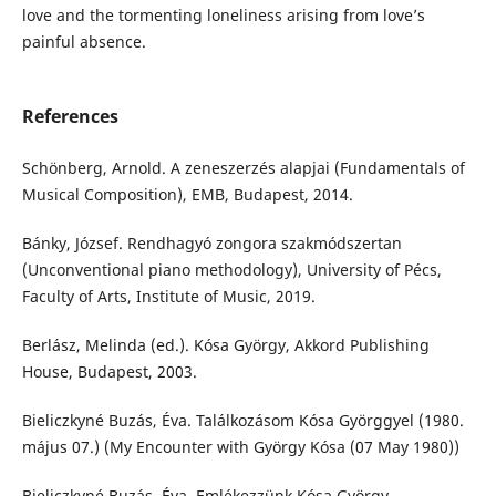
love and the tormenting loneliness arising from love’s
painful absence.
References
Schönberg, Arnold. A zeneszerzés alapjai (Fundamentals of
Musical Composition), EMB, Budapest, 2014.
Bánky, József. Rendhagyó zongora szakmódszertan
(Unconventional piano methodology), University of Pécs,
Faculty of Arts, Institute of Music, 2019.
Berlász, Melinda (ed.). Kósa György, Akkord Publishing
House, Budapest, 2003.
Bieliczkyné Buzás, Éva. Találkozásom Kósa Györggyel (1980.
május 07.) (My Encounter with György Kósa (07 May 1980))
Bieliczkyné Buzás, Éva. Emlékezzünk Kósa György