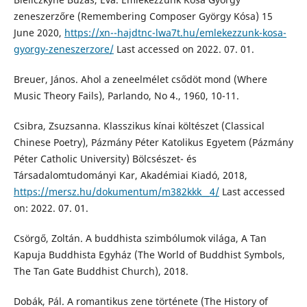
zeneszerzőre (Remembering Composer György Kósa) 15
June 2020,
https://xn--hajdtnc-lwa7t.hu/emlekezzunk-kosa-
gyorgy-zeneszerzore/
Last accessed on 2022. 07. 01.
Breuer, János. Ahol a zeneelmélet csődöt mond (Where
Music Theory Fails), Parlando, No 4., 1960, 10-11.
Csibra, Zsuzsanna. Klasszikus kínai költészet (Classical
Chinese Poetry), Pázmány Péter Katolikus Egyetem (Pázmány
Péter Catholic University) Bölcsészet- és
Társadalomtudományi Kar, Akadémiai Kiadó, 2018,
https://mersz.hu/dokumentum/m382kkk__4/
Last accessed
on: 2022. 07. 01.
Csörgő, Zoltán. A buddhista szimbólumok világa, A Tan
Kapuja Buddhista Egyház (The World of Buddhist Symbols,
The Tan Gate Buddhist Church), 2018.
Dobák, Pál. A romantikus zene története (The History of