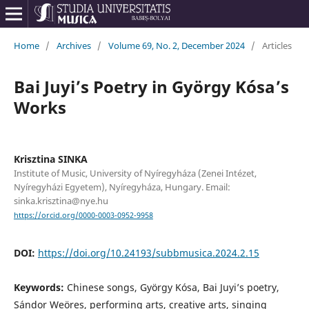
Home
/
Archives
/
Volume 69, No. 2, December 2024
/
Articles
Bai Juyi’s Poetry in György Kósa’s
Works
Krisztina SINKA
Institute of Music, University of Nyíregyháza (Zenei Intézet,
Nyíregyházi Egyetem), Nyíregyháza, Hungary. Email:
sinka.krisztina@nye.hu
https://orcid.org/0000-0003-0952-9958
DOI:
https://doi.org/10.24193/subbmusica.2024.2.15
Keywords:
Chinese songs, György Kósa, Bai Juyi’s poetry,
Sándor Weöres, performing arts, creative arts, singing