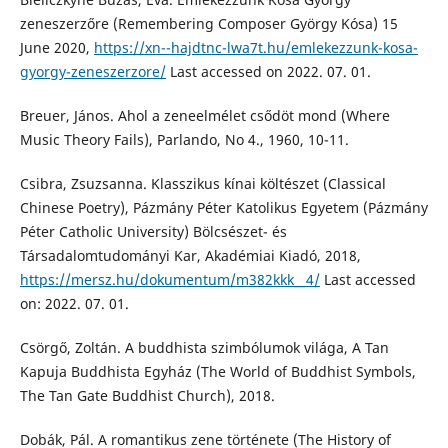
zeneszerzőre (Remembering Composer György Kósa) 15
June 2020,
https://xn--hajdtnc-lwa7t.hu/emlekezzunk-kosa-
gyorgy-zeneszerzore/
Last accessed on 2022. 07. 01.
Breuer, János. Ahol a zeneelmélet csődöt mond (Where
Music Theory Fails), Parlando, No 4., 1960, 10-11.
Csibra, Zsuzsanna. Klasszikus kínai költészet (Classical
Chinese Poetry), Pázmány Péter Katolikus Egyetem (Pázmány
Péter Catholic University) Bölcsészet- és
Társadalomtudományi Kar, Akadémiai Kiadó, 2018,
https://mersz.hu/dokumentum/m382kkk__4/
Last accessed
on: 2022. 07. 01.
Csörgő, Zoltán. A buddhista szimbólumok világa, A Tan
Kapuja Buddhista Egyház (The World of Buddhist Symbols,
The Tan Gate Buddhist Church), 2018.
Dobák, Pál. A romantikus zene története (The History of