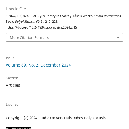
How to Cite
SINKA, K. (2024). Bai Juyi’s Poetry in György Kósa’s Works.
Studia Universitatis
Babes-Bolyai Musica
,
69
(2), 217–226.
https://doi.org/10.24193/subbmusica.2024.2.15
More Citation Formats
Issue
Volume 69, No. 2, December 2024
Section
Articles
License
Copyright (c) 2024 Studia Universitatis Babeș-Bolyai Musica