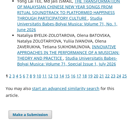
Yong Lai TEE, Md Jais ISMAIL,
THE TRANSFORMATION
OF MALAYSIAN CHINESE NEW YEAR SONGS FROM
RITUAL SOUNDTRACK TO PLATFORMED HAPPINESS
THROUGH PARTICIPATORY CULTURE
,
Studia
Universitatis Babes-Bolyai Musica: Volume 71, No. 1,
June 2026
Nataliya BYELIK-ZOLOTAROVA, Olena BATOVSKA,
Natalya ZOLOTARYOVA, Yuliia IVANOVA, Olena
ZAVERUKHA, Tetiana SUKHOMLINOVA,
INNOVATIVE
APPROACHES IN THE PERFORMANCE OF A MUSICIAN:
THEORY AND PRACTICE
,
Studia Universitatis Babes-
Bolyai Musica: Volume 71, Special Issue 1, July 2026
1
2
3
4
5
6
7
8
9
10
11
12
13
14
15
16
17
18
19
20
21
22
23
24
25
You may also
start an advanced similarity search
for this
article.
Make a Submission