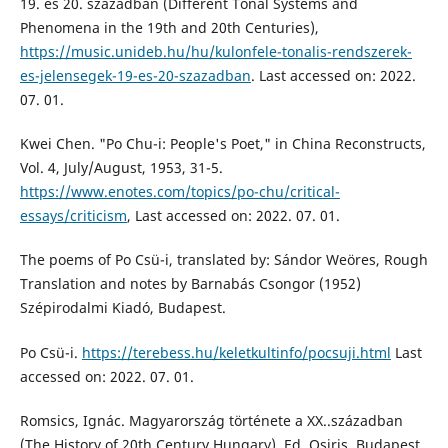
19. és 20. században (Different Tonal Systems and
Phenomena in the 19th and 20th Centuries),
https://music.unideb.hu/hu/kulonfele-tonalis-rendszerek-
es-jelensegek-19-es-20-szazadban
. Last accessed on: 2022.
07. 01.
Kwei Chen. "Po Chu-i: People's Poet," in China Reconstructs,
Vol. 4, July/August, 1953, 31-5.
https://www.enotes.com/topics/po-chu/critical-
essays/criticism
, Last accessed on: 2022. 07. 01.
The poems of Po Csü-i, translated by: Sándor Weöres, Rough
Translation and notes by Barnabás Csongor (1952)
Szépirodalmi Kiadó, Budapest.
Po Csü-i.
https://terebess.hu/keletkultinfo/pocsuji.html
Last
accessed on: 2022. 07. 01.
Romsics, Ignác. Magyarország története a XX..században
(The History of 20th Century Hungary), Ed. Osiris, Budapest,