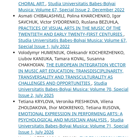
CHORAL ART
,
Studia Universitatis Babes-Bolyai
Musica: Volume 67, Special Issue 2, December 2022
Asmati CHIBALASHVILI, Polina KHARCHENKO, Igor
SAVCHUK, Victor SYDORENKO, Ruslana BEZUHLA,
PRACTICES OF VISUAL ARTS IN THE MUSIC OF THE
TWENTIETH AND EARLY TWENTY-FIRST CENTURIES
,
Studia Universitatis Babes-Bolyai Musica: Volume 67,
Special Issue 1, July 2022
Volodymyr HUMENIUK, Oleksandr KOCHERZHENKO,
Liubov KANIUKA, Tamara KOVAL, Susanna
CHAKHOIAN,
THE EUROPEAN INTEGRATION VECTOR
IN MUSIC ART EDUCATION: TRANSDISCIPLINARITY,
TRANSVERSALITY AND TRANSCULTURALITY AS
CHALLENGES AND OPPORTUNITIES
,
Studia
Universitatis Babes-Bolyai Musica: Volume 70, Special
Issue 2, July 2025
Tetiana KRYLOVA, Veronika PIESHKOVA, Vilena
ZHOLDAKOVA, Ihor MOKRENKO, Tetiana RUSOVA,
EMOTIONAL EXPRESSION IN PERFORMING ARTS: A
PSYCHOLOGICAL AND MUSICIAN ANALYSIS
,
Studia
Universitatis Babes-Bolyai Musica: Volume 71, Special
Issue 1, July 2026