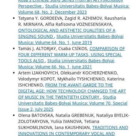
Perspective
,
Studia Universitatis Babes-Bolyai Musica:
Volume 68, No. 2, December 2023
Tatyana Y. GORDEEVA, Zagid R. AZHIMOV, Raushania
R. MIRNAYA, Alfia Rafisovna VOZNESENSKAYA,
ONTOLOGICAL AND AESTHETIC QUALITIES OF A
SINGING SOUND
,
Studia Universitatis Babes-Bolyai
Musica: Volume 64, No. 1, June 2019
Tamás J. ALTORJAY, Csaba CSÍKOS,
COMPARISON OF
FOUR DIFFERENT WARM-UP TASKS, USING SPECIAL
TOOLS ALSO
,
Studia Universitatis Babes-Bolyai
Musica: Volume 66, No. 1, June 2021
Artem LIAKHOVYCH, Oleksandr KOCHERZHENKO,
Volodymyr KOPOT, Mykhailo TYSHCHENKO, Katerina
ISHCHENKO,
FROM THE AVANT-GARDE TO THE
DIGITAL AGE: HOW TECHNOLOGY CHANGED THE ART
OF MUSIC IN THE TWENTIETH CENTURY
,
Studia
Universitatis Babes-Bolyai Musica: Volume 70, Special
Issue 2, July 2025
Olena BATOVSKA, Natalia GREBENUK, Nataliya BYELIK-
ZOLOTARYOVA, Yuliia IVANOVA, Tetiana
SUKHOMLINOVA, Iana KAUSHNIAN,
TRADITIONS AND
INNOVATIONS IN CONTEMPORARY VOCAL AND