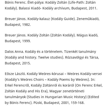
Bónis Ferenc. Élet-pálya: Kodály Zoltán (Life-Path: Zoltán
Kodály). Balassi Kiadó- Kodály archívum, Budapest, 2011.
Breuer János. Kodály-kalauz (Kodály Guide). Zeneműkiadó,
Budapest, 1982.
Breuer János. Kodály Zoltán (Zoltán Kodály). Mágus kiadó,
Budapest, 1999.
Dalos Anna. Kodály és a történelem. Tizenkét tanulmány
(Kodály and history. Twelve studies). Rózsavölgyi és Társa,
Budapest, 2015.
Eősze László. Kodály Weöres-kórusai – Weöres Kodály-versei
(Kodály’s Weöres Choirs – Kodály Poems by Weöres). In:
Erkel Ferencről, Kodály Zoltánról és koráról (On Ferenc Erkel,
Zoltán Kodály and His Era), Magyar zenetörténeti
tanulmányok (Studies in Hungarian Music History) (Edited
by Bónis Ferenc). Püski, Budapest, 2001, 159-168.