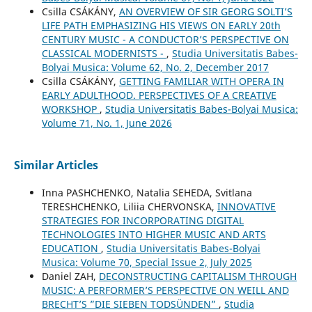
Csilla CSÁKÁNY,
AN OVERVIEW OF SIR GEORG SOLTI’S
LIFE PATH EMPHASIZING HIS VIEWS ON EARLY 20th
CENTURY MUSIC - A CONDUCTOR’S PERSPECTIVE ON
CLASSICAL MODERNISTS -
,
Studia Universitatis Babes-
Bolyai Musica: Volume 62, No. 2, December 2017
Csilla CSÁKÁNY,
GETTING FAMILIAR WITH OPERA IN
EARLY ADULTHOOD. PERSPECTIVES OF A CREATIVE
WORKSHOP
,
Studia Universitatis Babes-Bolyai Musica:
Volume 71, No. 1, June 2026
Similar Articles
Inna PASHCHENKO, Natalia SEHEDA, Svitlana
TERESHCHENKO, Liliia CHERVONSKA,
INNOVATIVE
STRATEGIES FOR INCORPORATING DIGITAL
TECHNOLOGIES INTO HIGHER MUSIC AND ARTS
EDUCATION
,
Studia Universitatis Babes-Bolyai
Musica: Volume 70, Special Issue 2, July 2025
Daniel ZAH,
DECONSTRUCTING CAPITALISM THROUGH
MUSIC: A PERFORMER’S PERSPECTIVE ON WEILL AND
BRECHT’S ”DIE SIEBEN TODSÜNDEN”
,
Studia