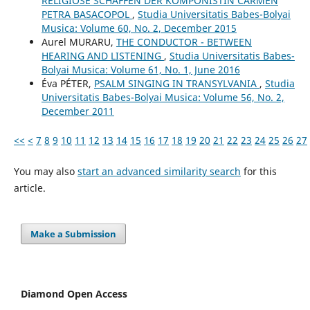
RELIGIÖSE SCHAFFEN DER KOMPONISTIN CARMEN
PETRA BASACOPOL
,
Studia Universitatis Babes-Bolyai
Musica: Volume 60, No. 2, December 2015
Aurel MURARU,
THE CONDUCTOR - BETWEEN
HEARING AND LISTENING
,
Studia Universitatis Babes-
Bolyai Musica: Volume 61, No. 1, June 2016
Éva PÉTER,
PSALM SINGING IN TRANSYLVANIA
,
Studia
Universitatis Babes-Bolyai Musica: Volume 56, No. 2,
December 2011
<<
<
7
8
9
10
11
12
13
14
15
16
17
18
19
20
21
22
23
24
25
26
27
You may also
start an advanced similarity search
for this
article.
Make a Submission
Diamond Open Access