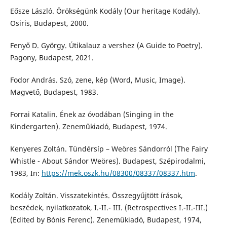
Eősze László. Örökségünk Kodály (Our heritage Kodály).
Osiris, Budapest, 2000.
Fenyő D. György. Útikalauz a vershez (A Guide to Poetry).
Pagony, Budapest, 2021.
Fodor András. Szó, zene, kép (Word, Music, Image).
Magvető, Budapest, 1983.
Forrai Katalin. Ének az óvodában (Singing in the
Kindergarten). Zeneműkiadó, Budapest, 1974.
Kenyeres Zoltán. Tündérsíp – Weöres Sándorról (The Fairy
Whistle - About Sándor Weöres). Budapest, Szépirodalmi,
1983, In:
https://mek.oszk.hu/08300/08337/08337.htm
.
Kodály Zoltán. Visszatekintés. Összegyűjtött írások,
beszédek, nyilatkozatok, I.-II.- III. (Retrospectives I.-II.-III.)
(Edited by Bónis Ferenc). Zeneműkiadó, Budapest, 1974,