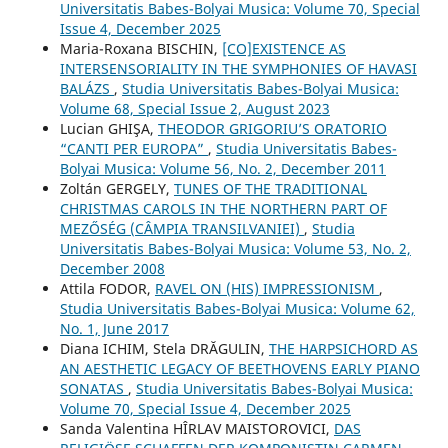
Universitatis Babes-Bolyai Musica: Volume 70, Special
Issue 4, December 2025
Maria-Roxana BISCHIN,
[CO]EXISTENCE AS
INTERSENSORIALITY IN THE SYMPHONIES OF HAVASI
BALÁZS
,
Studia Universitatis Babes-Bolyai Musica:
Volume 68, Special Issue 2, August 2023
Lucian GHIŞA,
THEODOR GRIGORIU’S ORATORIO
“CANTI PER EUROPA”
,
Studia Universitatis Babes-
Bolyai Musica: Volume 56, No. 2, December 2011
Zoltán GERGELY,
TUNES OF THE TRADITIONAL
CHRISTMAS CAROLS IN THE NORTHERN PART OF
MEZŐSÉG (CÂMPIA TRANSILVANIEI)
,
Studia
Universitatis Babes-Bolyai Musica: Volume 53, No. 2,
December 2008
Attila FODOR,
RAVEL ON (HIS) IMPRESSIONISM
,
Studia Universitatis Babes-Bolyai Musica: Volume 62,
No. 1, June 2017
Diana ICHIM, Stela DRĂGULIN,
THE HARPSICHORD AS
AN AESTHETIC LEGACY OF BEETHOVENS EARLY PIANO
SONATAS
,
Studia Universitatis Babes-Bolyai Musica:
Volume 70, Special Issue 4, December 2025
Sanda Valentina HÎRLAV MAISTOROVICI,
DAS