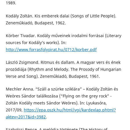
1989.
Kodály Zoltán. Kis emberek dalai (Songs of Little People).
Zeneműkiadó, Budapest, 1962.
Körber Tivadar. Kodály műveinek irodalmi forrásai (Literary
sources for Kodály’s works). In:
http://www.forrasfolyoirat.hu/0712/korber.pdf
László Zsigmond. Ritmus és dallam. A magyar vers és ének
prozódiája (Rhythm and Melody. The Prosody of Hungarian
Verse and Song). Zeneműkiadó, Budapest, 1961.
Mechler Anna. “Száll a szürke sziklára” – Kodály Zoltán és
Weöres Sándor találkozása (“Flying on the grey rock” -
Zoltán Kodály meets Sándor Weöres). In: Lyukasóra,
2017/09,
https://epa.oszk.hu/html/vgi/kardexlap.phtml?
aktev=2017&id=3982
.
Szabolcsi Bence. A melódia története (The History of