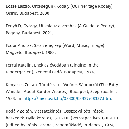
Eősze László. Örökségünk Kodály (Our heritage Kodály).
Osiris, Budapest, 2000.
Fenyő D. György. Útikalauz a vershez (A Guide to Poetry).
Pagony, Budapest, 2021.
Fodor András. Szó, zene, kép (Word, Music, Image).
Magvető, Budapest, 1983.
Forrai Katalin. Ének az óvodában (Singing in the
Kindergarten). Zeneműkiadó, Budapest, 1974.
Kenyeres Zoltán. Tündérsíp – Weöres Sándorról (The Fairy
Whistle - About Sándor Weöres). Budapest, Szépirodalmi,
1983, In:
https://mek.oszk.hu/08300/08337/08337.htm
.
Kodály Zoltán. Visszatekintés. Összegyűjtött írások,
beszédek, nyilatkozatok, I.-II.- III. (Retrospectives I.-II.-III.)
(Edited by Bónis Ferenc). Zeneműkiadó, Budapest, 1974,