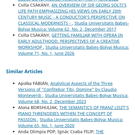
Csilla CSÁKÁNY,
AN OVERVIEW OF SIR GEORG SOLTI’S
LIFE PATH EMPHASIZING HIS VIEWS ON EARLY 20th
CENTURY MUSIC - A CONDUCTOR’S PERSPECTIVE ON
CLASSICAL MODERNISTS -
,
Studia Universitatis Babes-
Bolyai Musica: Volume 62, No. 2, December 2017
Csilla CSÁKÁNY,
GETTING FAMILIAR WITH OPERA IN
EARLY ADULTHOOD. PERSPECTIVES OF A CREATIVE
WORKSHOP
,
Studia Universitatis Babes-Bolyai Musica:
Volume 71, No. 1, June 2026
Similar Articles
Apolka FÁBIÁN,
Analytical Aspects of the Three
Versions of "Confitebor Tibi, Domine" by Claudio
Monteverdi
,
Studia Universitatis Babes-Bolyai Musica:
Volume 68, No. 2, December 2023
Alona BORSHULIAK,
THE SEMANTICS OF FRANZ LISZT’S
PIANO THRENODIES WITHIN THE CONCEPT OF
PASSION
,
Studia Universitatis Babes-Bolyai Musica:
Volume 65, No. 1, June 2020
Anda Olimpia POP, Ignác Csaba FILIP,
THE