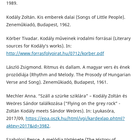
1989.
Kodály Zoltán. Kis emberek dalai (Songs of Little People).
Zeneműkiadó, Budapest, 1962.
Körber Tivadar. Kodály műveinek irodalmi forrásai (Literary
sources for Kodály’s works). In:
http://www.forrasfolyoirat.hu/0712/korber.pdf
László Zsigmond. Ritmus és dallam. A magyar vers és ének
prozódiája (Rhythm and Melody. The Prosody of Hungarian
Verse and Song). Zeneműkiadó, Budapest, 1961.
Mechler Anna. “Száll a szürke sziklára” – Kodály Zoltán és
Weöres Sándor találkozása (“Flying on the grey rock” -
Zoltán Kodály meets Sándor Weöres). In: Lyukasóra,
2017/09,
https://epa.oszk.hu/html/vgi/kardexlap.phtml?
aktev=2017&id=3982
.
Szabolcsi Bence. A melódia története (The History of