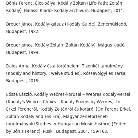
Bónis Ferenc. Élet-pálya: Kodály Zoltán (Life-Path: Zoltán
Kodály). Balassi Kiadó- Kodály archívum, Budapest, 2011.
Breuer János. Kodály-kalauz (Kodály Guide). Zeneműkiadó,
Budapest, 1982.
Breuer János. Kodály Zoltán (Zoltán Kodály). Mágus kiadó,
Budapest, 1999.
Dalos Anna. Kodály és a történelem. Tizenkét tanulmány
(Kodály and history. Twelve studies). Rózsavölgyi és Társa,
Budapest, 2015.
Eősze László. Kodály Weöres-kórusai – Weöres Kodály-versei
(Kodály’s Weöres Choirs – Kodály Poems by Weöres). In:
Erkel Ferencről, Kodály Zoltánról és koráról (On Ferenc Erkel,
Zoltán Kodály and His Era), Magyar zenetörténeti
tanulmányok (Studies in Hungarian Music History) (Edited
by Bónis Ferenc). Püski, Budapest, 2001, 159-168.