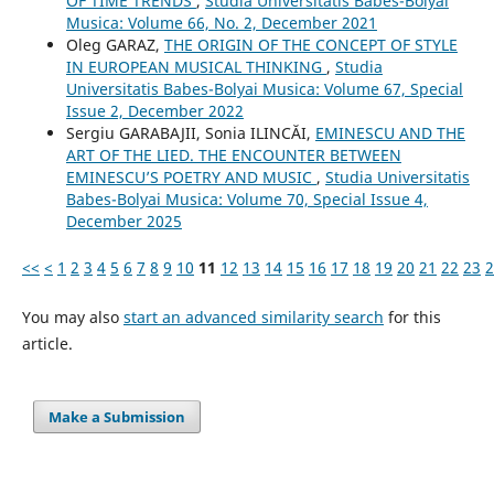
OF TIME TRENDS
,
Studia Universitatis Babes-Bolyai
Musica: Volume 66, No. 2, December 2021
Oleg GARAZ,
THE ORIGIN OF THE CONCEPT OF STYLE
IN EUROPEAN MUSICAL THINKING
,
Studia
Universitatis Babes-Bolyai Musica: Volume 67, Special
Issue 2, December 2022
Sergiu GARABAJII, Sonia ILINCĂI,
EMINESCU AND THE
ART OF THE LIED. THE ENCOUNTER BETWEEN
EMINESCU’S POETRY AND MUSIC
,
Studia Universitatis
Babes-Bolyai Musica: Volume 70, Special Issue 4,
December 2025
<<
<
1
2
3
4
5
6
7
8
9
10
11
12
13
14
15
16
17
18
19
20
21
22
23
2
You may also
start an advanced similarity search
for this
article.
Make a Submission