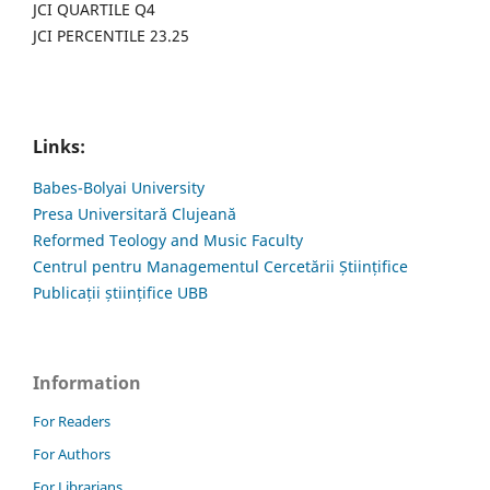
JCI QUARTILE Q4
JCI PERCENTILE 23.25
Links:
Babes-Bolyai University
Presa Universitară Clujeană
Reformed Teology and Music Faculty
Centrul pentru Managementul Cercetării Științifice
Publicații științifice UBB
Information
For Readers
For Authors
For Librarians