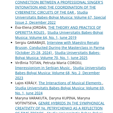
CONNECTION BETWEEN A PROFESSIONAL SINGER’S
INTONATION AND THE COORDINATION OF THE
CYBERNETIC CIRCUITS OF THE EAR
,
Studia
Universitatis Babes-Bolyai Musica: Volume 67, Special
Issue 2, December 2022
Éva-Elena JORDÁN,
THE THEORY AND PRACTICE OF
OPERETTA ROLES
,
Studia Universitatis Babes-Bolyai
Musica: Volume 64, No. 1, June 2019
Sergiu GARABAJII,
Interview with Maestro Renato
Bruson, Conducted During the Masterclass in Parma
(October 25-28, 2024)
,
Studia Universitatis Babes-
Bolyai Musica: Volume 70, No. 1, June 2025
Virđinia TOTAN, Petruța Maria COROIU,
Impressionism in Serbian Music
,
Studia Universitatis
Babes-Bolyai Musica: Volume 68, No. 2, December
2023
Lajos KIRÁLY,
The Interactions of Musical Elements
,
Studia Universitatis Babes-Bolyai Musica: Volume 69,
No. 1, June 2024
Maryna VARAKUTA, Daryna KUPINA, Maryna
VOTINTSEVA,
GENRE HYBRIDS IN THE SYMPHONICAL
CREATIVITY OF Ye. PETRYCHENKO AS A REFLECTION