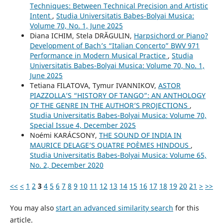
Techniques: Between Technical Precision and Artistic
Intent
,
Studia Universitatis Babes-Bolyai Musica:
Volume 70, No. 1, June 2025
Diana ICHIM, Stela DRĂGULIN,
Harpsichord or Piano?
Development of Bach’s “Italian Concerto” BWV 971
Performance in Modern Musical Practice
,
Studia
Universitatis Babes-Bolyai Musica: Volume 70, No. 1,
June 2025
Tetiana FILATOVA, Tymur IVANNIKOV,
ASTOR
PIAZZOLLA’S “HISTORY OF TANGO”: AN ANTHOLOGY
OF THE GENRE IN THE AUTHOR’S PROJECTIONS
,
Studia Universitatis Babes-Bolyai Musica: Volume 70,
Special Issue 4, December 2025
Noémi KARÁCSONY,
THE SOUND OF INDIA IN
MAURICE DELAGE’S QUATRE POÈMES HINDOUS
,
Studia Universitatis Babes-Bolyai Musica: Volume 65,
No. 2, December 2020
<<
<
1
2
3
4
5
6
7
8
9
10
11
12
13
14
15
16
17
18
19
20
21
>
>>
You may also
start an advanced similarity search
for this
article.