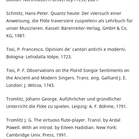
Schmitz, Hans-Peter. Quantz heute: Der «Versuch einer
Anweisung, die Flöte traversiere zuspielen» als Lehrbuch für
unser Musizieren. Kassel: Bärenreiter-Verlag, GmbH & Co.
KG, 1987.
Tosi, P. Francesco. Opinioni de’ cantori antichi e moderni.
Bologna: Leliodalla Volpe, 1723.
Tosi, P. F. Observations on the Florid Songor Sentiments on
the Ancient and Modern Singers. Trans. eng. Galliard J. E.
London: J. Wilcox, 1743.
Tromlitz, Johann George. Auführlicher und gründlicher
Unterricht die Flöte zu spielen. Leipzig: A. F. Böhme, 1791.
Tromlitz J. G. The virtuoso flute-player. Transl. by Ardal
Powell. With an introd. by Eileen Hadidian. New York:
Cambridge Univ. Press, 1991.