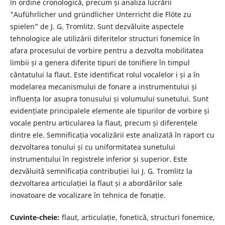
în ordine cronologică, precum și analiza lucrării
"Auführlicher und gründlicher Unterricht die Flöte zu
spielen" de J. G. Tromlitz. Sunt dezvăluite aspectele
tehnologice ale utilizării diferitelor structuri fonemice în
afara procesului de vorbire pentru a dezvolta mobilitatea
limbii și a genera diferite tipuri de tonifiere în timpul
cântatului la flaut. Este identificat rolul vocalelor і și а în
modelarea mecanismului de fonare a instrumentului și
influența lor asupra tonusului și volumului sunetului. Sunt
evidențiate principalele elemente ale tipurilor de vorbire și
vocale pentru articularea la flaut, precum și diferențele
dintre ele. Semnificația vocalizării este analizată în raport cu
dezvoltarea tonului și cu uniformitatea sunetului
instrumentului în registrele inferior și superior. Este
dezvăluită semnificația contribuției lui J. G. Tromlitz la
dezvoltarea articulației la flaut și a abordărilor sale
inovatoare de vocalizare în tehnica de fonație.
Cuvinte-cheie:
flaut, articulație, fonetică, structuri fonemice,