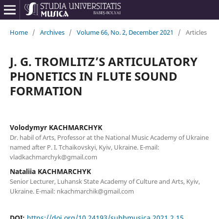
Home
/
Archives
/
Volume 66, No. 2, December 2021
/
Articles
J. G. TROMLITZ’S ARTICULATORY
PHONETICS IN FLUTE SOUND
FORMATION
Volodymyr KACHMARCHYK
Dr. habil of Arts, Professor at the National Music Academy of Ukraine
named after P. I. Tchaikovskyi, Kyiv, Ukraine. E-mail:
vladkachmarchyk@gmail.com
Nataliia KACHMARCHYK
Senior Lecturer, Luhansk State Academy of Culture and Arts, Kyiv,
Ukraine. E-mail: nkachmarchіk@gmail.com
DOI:
https://doi.org/10.24193/subbmusica.2021.2.15