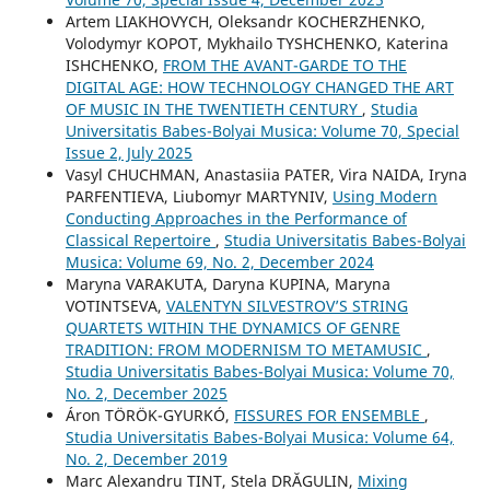
Artem LIAKHOVYCH, Oleksandr KOCHERZHENKO,
Volodymyr KOPOT, Mykhailo TYSHCHENKO, Katerina
ISHCHENKO,
FROM THE AVANT-GARDE TO THE
DIGITAL AGE: HOW TECHNOLOGY CHANGED THE ART
OF MUSIC IN THE TWENTIETH CENTURY
,
Studia
Universitatis Babes-Bolyai Musica: Volume 70, Special
Issue 2, July 2025
Vasyl CHUCHMAN, Anastasiia PATER, Vira NAIDA, Iryna
PARFENTIEVA, Liubomyr MARTYNIV,
Using Modern
Conducting Approaches in the Performance of
Classical Repertoire
,
Studia Universitatis Babes-Bolyai
Musica: Volume 69, No. 2, December 2024
Maryna VARAKUTA, Daryna KUPINA, Maryna
VOTINTSEVA,
VALENTYN SILVESTROV’S STRING
QUARTETS WITHIN THE DYNAMICS OF GENRE
TRADITION: FROM MODERNISM TO METAMUSIC
,
Studia Universitatis Babes-Bolyai Musica: Volume 70,
No. 2, December 2025
Áron TÖRÖK-GYURKÓ,
FISSURES FOR ENSEMBLE
,
Studia Universitatis Babes-Bolyai Musica: Volume 64,
No. 2, December 2019
Marc Alexandru TINT, Stela DRĂGULIN,
Mixing