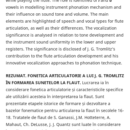
while playing the flute. The role is identified of
і
and
а
vowels in modelling instrument phonation mechanism and
their influence on sound tone and volume. The main
elements are highlighted of speech and vocal types for flute
articulation, as well as their differences. The vocalization
significance is analysed in relation to tone development and
the instrument sound uniformity in the lower and upper
registers. The significance is disclosed of J. G. Tromlitz’s
contribution to the flute articulation development and his
innovative vocalization approaches to phonation technique.
REZUMAT. FONETICA ARTICULATORIE A LUI J. G. TROMLITZ
ÎN FORMAREA SUNETELOR LA FLAUT.
Lucrarea ia în
considerare fonetica articulatorie și caracteristicile specifice
ale utilizării acesteia în interpretarea la flaut. Sunt
prezentate etapele istorice de formare și dezvoltare a
bazelor fonematice pentru articularea la flaut în secolele 16-
18. Tratatele de flaut de S. Ganassi, J.M. Hotteterre, A.
Mahaut, Ch. DeLusse, J. J. Quantz sunt luate în considerare