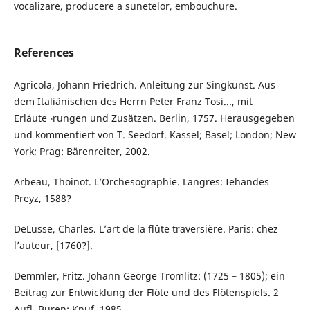
vocalizare, producere a sunetelor, embouchure.
References
Agricola, Johann Friedrich. Anleitung zur Singkunst. Aus
dem Italiänischen des Herrn Peter Franz Tosi..., mit
Erläute¬rungen und Zusätzen. Berlin, 1757. Herausgegeben
und kommentiert von T. Seedorf. Kassel; Basel; London; New
York; Prag: Bärenreiter, 2002.
Arbeau, Thoinot. L’Orchesographie. Langres: Іehandes
Preyz, 1588?
DeLusse, Charles. L’art de la flûte traversière. Paris: chez
l’auteur, [1760?].
Demmler, Fritz. Johann George Tromlitz: (1725 – 1805); ein
Beitrag zur Entwicklung der Flöte und des Flötenspiels. 2
Aufl. Buren: Knuf, 1985