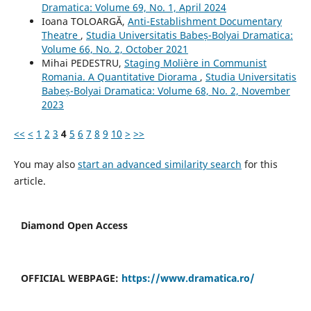
Dramatica: Volume 69, No. 1, April 2024
Ioana TOLOARGĂ,
Anti-Establishment Documentary
Theatre
,
Studia Universitatis Babeș-Bolyai Dramatica:
Volume 66, No. 2, October 2021
Mihai PEDESTRU,
Staging Molière in Communist
Romania. A Quantitative Diorama
,
Studia Universitatis
Babeș-Bolyai Dramatica: Volume 68, No. 2, November
2023
<<
<
1
2
3
4
5
6
7
8
9
10
>
>>
You may also
start an advanced similarity search
for this
article.
Diamond Open Access
OFFICIAL WEBPAGE:
https://www.dramatica.ro/