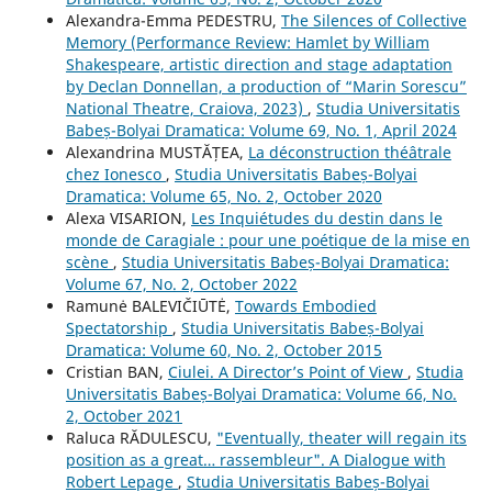
Alexandra-Emma PEDESTRU,
The Silences of Collective
Memory (Performance Review: Hamlet by William
Shakespeare, artistic direction and stage adaptation
by Declan Donnellan, a production of “Marin Sorescu”
National Theatre, Craiova, 2023)
,
Studia Universitatis
Babeș-Bolyai Dramatica: Volume 69, No. 1, April 2024
Alexandrina MUSTĂȚEA,
La déconstruction théâtrale
chez Ionesco
,
Studia Universitatis Babeș-Bolyai
Dramatica: Volume 65, No. 2, October 2020
Alexa VISARION,
Les Inquiétudes du destin dans le
monde de Caragiale : pour une poétique de la mise en
scène
,
Studia Universitatis Babeș-Bolyai Dramatica:
Volume 67, No. 2, October 2022
Ramunė BALEVIČIŪTĖ,
Towards Embodied
Spectatorship
,
Studia Universitatis Babeș-Bolyai
Dramatica: Volume 60, No. 2, October 2015
Cristian BAN,
Ciulei. A Director’s Point of View
,
Studia
Universitatis Babeș-Bolyai Dramatica: Volume 66, No.
2, October 2021
Raluca RĂDULESCU,
"Eventually, theater will regain its
position as a great… rassembleur". A Dialogue with
Robert Lepage
,
Studia Universitatis Babeș-Bolyai