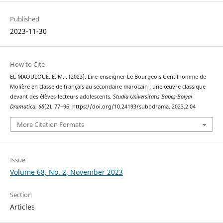
Published
2023-11-30
How to Cite
EL MAOULOUE, E. M. . (2023). Lire-enseigner Le Bourgeois Gentilhomme de
Molière en classe de français au secondaire marocain : une œuvre classique
devant des élèves-lecteurs adolescents.
Studia Universitatis Babeș-Bolyai
Dramatica
,
68
(2), 77–96. https://doi.org/10.24193/subbdrama. 2023.2.04
More Citation Formats
Issue
Volume 68, No. 2, November 2023
Section
Articles