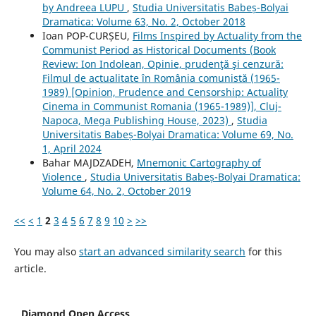
by Andreea LUPU
,
Studia Universitatis Babeș-Bolyai
Dramatica: Volume 63, No. 2, October 2018
Ioan POP-CURȘEU,
Films Inspired by Actuality from the
Communist Period as Historical Documents (Book
Review: Ion Indolean, Opinie, prudenţă şi cenzură:
Filmul de actualitate în România comunistă (1965-
1989) [Opinion, Prudence and Censorship: Actuality
Cinema in Communist Romania (1965-1989)], Cluj-
Napoca, Mega Publishing House, 2023)
,
Studia
Universitatis Babeș-Bolyai Dramatica: Volume 69, No.
1, April 2024
Bahar MAJDZADEH,
Mnemonic Cartography of
Violence
,
Studia Universitatis Babeș-Bolyai Dramatica:
Volume 64, No. 2, October 2019
<<
<
1
2
3
4
5
6
7
8
9
10
>
>>
You may also
start an advanced similarity search
for this
article.
Diamond Open Access