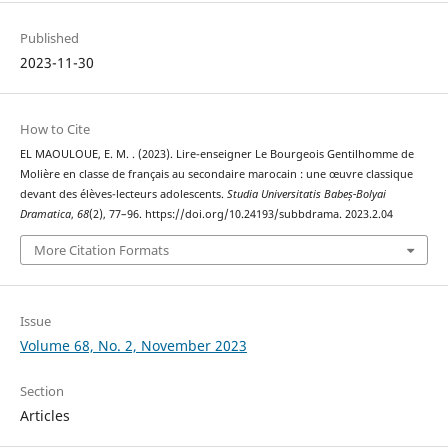
Published
2023-11-30
How to Cite
EL MAOULOUE, E. M. . (2023). Lire-enseigner Le Bourgeois Gentilhomme de
Molière en classe de français au secondaire marocain : une œuvre classique
devant des élèves-lecteurs adolescents.
Studia Universitatis Babeș-Bolyai
Dramatica
,
68
(2), 77–96. https://doi.org/10.24193/subbdrama. 2023.2.04
More Citation Formats
Issue
Volume 68, No. 2, November 2023
Section
Articles