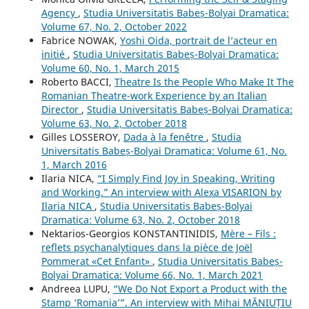
Agency
,
Studia Universitatis Babeș-Bolyai Dramatica:
Volume 67, No. 2, October 2022
Fabrice NOWAK,
Yoshi Oida, portrait de l’acteur en
initié
,
Studia Universitatis Babeș-Bolyai Dramatica:
Volume 60, No. 1, March 2015
Roberto BACCI,
Theatre Is the People Who Make It The
Romanian Theatre-work Experience by an Italian
Director
,
Studia Universitatis Babeș-Bolyai Dramatica:
Volume 63, No. 2, October 2018
Gilles LOSSEROY,
Dada à la fenêtre
,
Studia
Universitatis Babeș-Bolyai Dramatica: Volume 61, No.
1, March 2016
Ilaria NICA,
“I Simply Find Joy in Speaking, Writing
and Working.” An interview with Alexa VISARION by
Ilaria NICA
,
Studia Universitatis Babeș-Bolyai
Dramatica: Volume 63, No. 2, October 2018
Nektarios-Georgios KONSTANTINIDIS,
Mère – Fils :
reflets psychanalytiques dans la pièce de Joël
Pommerat «Cet Enfant»
,
Studia Universitatis Babeș-
Bolyai Dramatica: Volume 66, No. 1, March 2021
Andreea LUPU,
“We Do Not Export a Product with the
Stamp ‘Romania’”. An interview with Mihai MĂNIUȚIU