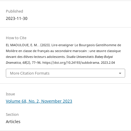
Published
2023-11-30
How to Cite
EL MAOULOUE, E. M. . (2023). Lire-enseigner Le Bourgeois Gentilhomme de
Molière en classe de français au secondaire marocain : une œuvre classique
devant des élèves-lecteurs adolescents.
Studia Universitatis Babeș-Bolyai
Dramatica
,
68
(2), 77–96. https://doi.org/10.24193/subbdrama. 2023.2.04
More Citation Formats
Issue
Volume 68, No. 2, November 2023
Section
Articles