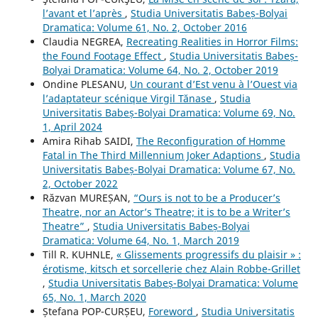
l’avant et l’après
,
Studia Universitatis Babeș-Bolyai
Dramatica: Volume 61, No. 2, October 2016
Claudia NEGREA,
Recreating Realities in Horror Films:
the Found Footage Effect
,
Studia Universitatis Babeș-
Bolyai Dramatica: Volume 64, No. 2, October 2019
Ondine PLESANU,
Un courant d’Est venu à l’Ouest via
l’adaptateur scénique Virgil Tănase
,
Studia
Universitatis Babeș-Bolyai Dramatica: Volume 69, No.
1, April 2024
Amira Rihab SAIDI,
The Reconfiguration of Homme
Fatal in The Third Millennium Joker Adaptions
,
Studia
Universitatis Babeș-Bolyai Dramatica: Volume 67, No.
2, October 2022
Răzvan MUREȘAN,
“Ours is not to be a Producer’s
Theatre, nor an Actor’s Theatre; it is to be a Writer’s
Theatre”
,
Studia Universitatis Babeș-Bolyai
Dramatica: Volume 64, No. 1, March 2019
Till R. KUHNLE,
« Glissements progressifs du plaisir » :
érotisme, kitsch et sorcellerie chez Alain Robbe-Grillet
,
Studia Universitatis Babeș-Bolyai Dramatica: Volume
65, No. 1, March 2020
Ștefana POP-CURȘEU,
Foreword
,
Studia Universitatis