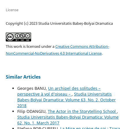
License
Copyright (c) 2023 Studia Universitatis Babeș-Bolyai Dramatica
This work is licensed under a
Creative Commons Attribution-
NonCommercial-NoDerivatives 4.0 International License
.
Similar Articles
Georges BANU,
Un archipel des solitudes –
perspective à vol d’oiseau –
,
Studia Universitatis
Babeș-Bolyai Dramatica: Volume 63, No. 2, October
2018
Filip ODANGIU,
The Actor in the Storytelling School
,
Studia Universitatis Babeș-Bolyai Dramatica: Volume
62, No. 1, March 2017
Ştefana POP-CURŞEU,
La Mise en scène de soi : Tzara,