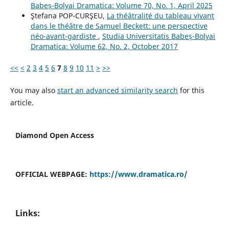
Babeș-Bolyai Dramatica: Volume 70, No. 1, April 2025
Ştefana POP-CURŞEU,
La théâtralité du tableau vivant
dans le théâtre de Samuel Beckett: une perspective
néo-avant-gardiste
,
Studia Universitatis Babeș-Bolyai
Dramatica: Volume 62, No. 2, October 2017
<<
<
2
3
4
5
6
7
8
9
10
11
>
>>
You may also
start an advanced similarity search
for this
article.
Diamond Open Access
OFFICIAL WEBPAGE:
https://www.dramatica.ro/
Links: