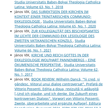
Studia Universitatis Babeș-Bolyai Theologia Catholica
Latina: Volume 63, No. 1, 2018
János VIK,
DAS SUBJEKTSEIN DER KIRCHEN IM
KONTEXT EINER TRINITARISCHEN COMMUNIO-
EKKLESIOLOGIE
,
Studia Universitatis Babeș-Bolyai
Theologia Catholica Latina: Volume 65, No. 1, 2020
János VIK,
ZUR KOLLEGIALITÄT DES BISCHOFSAMTES
IM LICHTE DER COMMUNIO-EKK LESIOLOGIE DES
ZWEITEN VATIKANISCHEN KONZILS
,
Studia
Universitatis Babeș-Bolyai Theologia Catholica Latina:
Volume 66, No. 1, 2021
János VIK,
KIRCHE UND REICH GOTTES IN DER
EKKLESIOLOGIE WOLFHART PANNENBERGS – EINE
ÖKUMENISCHE PERSPEKTIVE
,
Studia Universitatis
Babeș-Bolyai Theologia Catholica Latina: Volume 62,
No. 1, 2017
János VIK,
BOOK REVIEW: Wilhelm Dancă, "Și cred, și
gândesc. Viitorul unui dialog controversat". Prefață de
Vittorio Possenti. Ediția a doua, revizuită și adăugită
[„Und ich glaube, und ich denke. Die Zukunft eines
kontroversen Dialogs“. Vorwort von Vittorio Possenti.
Zweite, überarbeitete und ergänzte Auflage], Editura