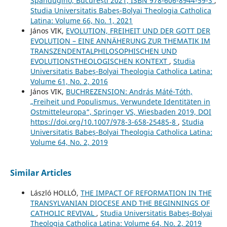
Spandugino, București 2021, ISBN 978-606-8944-59-3
,
Studia Universitatis Babeș-Bolyai Theologia Catholica
Latina: Volume 66, No. 1, 2021
János VIK,
EVOLUTION, FREIHEIT UND DER GOTT DER
EVOLUTION – EINE ANNÄHERUNG ZUR THEMATIK IM
TRANSZENDENTALPHILOSOPHISCHEN UND
EVOLUTIONSTHEOLOGISCHEN KONTEXT
,
Studia
Universitatis Babeș-Bolyai Theologia Catholica Latina:
Volume 61, No. 2, 2016
János VIK,
BUCHREZENSION: András Máté-Tóth,
„Freiheit und Populismus. Verwundete Identitäten in
Ostmitteleuropa“, Springer VS, Wiesbaden 2019, DOI
https://doi.org/10.1007/978-3-658-25485-8
,
Studia
Universitatis Babeș-Bolyai Theologia Catholica Latina:
Volume 64, No. 2, 2019
Similar Articles
László HOLLÓ,
THE IMPACT OF REFORMATION IN THE
TRANSYLVANIAN DIOCESE AND THE BEGINNINGS OF
CATHOLIC REVIVAL
,
Studia Universitatis Babeș-Bolyai
Theologia Catholica Latina: Volume 64, No. 2, 2019