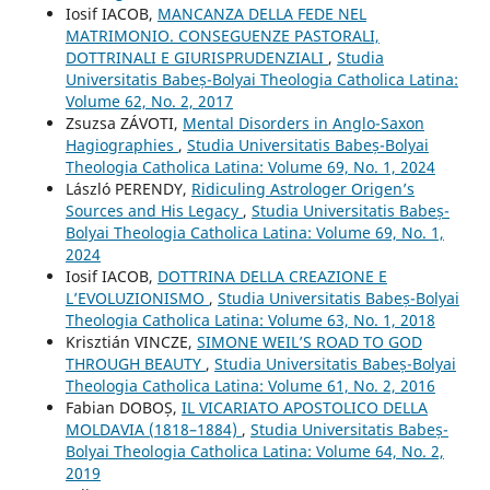
Iosif IACOB,
MANCANZA DELLA FEDE NEL
MATRIMONIO. CONSEGUENZE PASTORALI,
DOTTRINALI E GIURISPRUDENZIALI
,
Studia
Universitatis Babeș-Bolyai Theologia Catholica Latina:
Volume 62, No. 2, 2017
Zsuzsa ZÁVOTI,
Mental Disorders in Anglo-Saxon
Hagiographies
,
Studia Universitatis Babeș-Bolyai
Theologia Catholica Latina: Volume 69, No. 1, 2024
László PERENDY,
Ridiculing Astrologer Origen’s
Sources and His Legacy
,
Studia Universitatis Babeș-
Bolyai Theologia Catholica Latina: Volume 69, No. 1,
2024
Iosif IACOB,
DOTTRINA DELLA CREAZIONE E
L’EVOLUZIONISMO
,
Studia Universitatis Babeș-Bolyai
Theologia Catholica Latina: Volume 63, No. 1, 2018
Krisztián VINCZE,
SIMONE WEIL’S ROAD TO GOD
THROUGH BEAUTY
,
Studia Universitatis Babeș-Bolyai
Theologia Catholica Latina: Volume 61, No. 2, 2016
Fabian DOBOȘ,
IL VICARIATO APOSTOLICO DELLA
MOLDAVIA (1818–1884)
,
Studia Universitatis Babeș-
Bolyai Theologia Catholica Latina: Volume 64, No. 2,
2019