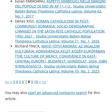
Iulian FARAOANU,
ASPETTI SIMBOLICI NELLE IMAGINI
DEL POPOLO DI DIO IN AP 11,1-2
,
Studia Universitatis
Babeș-Bolyai Theologia Catholica Latina: Volume 62,
No. 1, 2017
Dénes KISS,
ROMAN CATHOLICISM IN POST-
COMMUNIST ROMANIA: SOCIO-DEMOGRAPHIC
CHANGES IN THE LATIN-RITE CATHOLIC POPULATION,
1992–2021
,
Studia Universitatis Babeș-Bolyai
Theologia Catholica Latina: Volume 71, No. 1, 2026
Richard TINCA,
MÁTÉ-TÓTH ANDRÁS: AZ IRGALOM
KULTÚRÁJA. KONVIVENCIA KELET-KÖZÉP-EURÓPÁBAN
[THE CULTURE OF MERCY. CONVIVENCE IN EAST-
CENTRAL EUROPE], BUDAPEST: GONDOLAT, 2024, ISBN
9789635565573
,
Studia Universitatis Babeș-Bolyai
Theologia Catholica Latina: Volume 70, No. 2, 2025
<<
<
3
4
5
6
7
8
9
10
>
>>
You may also
start an advanced similarity search
for this
article.