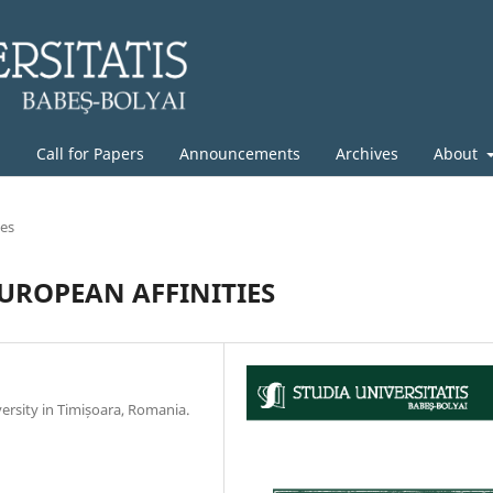
g
Call for Papers
Announcements
Archives
About
les
UROPEAN AFFINITIES
versity in Timișoara, Romania.