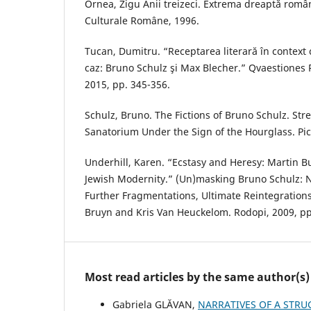
Ornea, Zigu Anii treizeci. Extrema dreaptă româ
Culturale Române, 1996.
Tucan, Dumitru. “Receptarea literară în context
caz: Bruno Schulz şi Max Blecher.” Qvaestiones Ro
2015, pp. 345-356.
Schulz, Bruno. The Fictions of Bruno Schulz. Str
Sanatorium Under the Sign of the Hourglass. Pic
Underhill, Karen. “Ecstasy and Heresy: Martin 
Jewish Modernity.” (Un)masking Bruno Schulz: 
Further Fragmentations, Ultimate Reintegrations
Bruyn and Kris Van Heuckelom. Rodopi, 2009, pp
Most read articles by the same author(s)
Gabriela GLĂVAN,
NARRATIVES OF A STRU