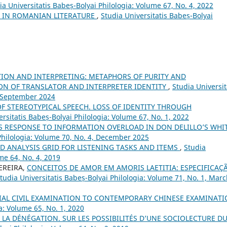
ia Universitatis Babeș-Bolyai Philologia: Volume 67, No. 4, 2022
S IN ROMANIAN LITERATURE
,
Studia Universitatis Babeș-Bolyai
TION AND INTERPRETING: METAPHORS OF PURITY AND
N OF TRANSLATOR AND INTERPRETER IDENTITY
,
Studia Universit
, September 2024
F STEREOTYPICAL SPEECH. LOSS OF IDENTITY THROUGH
ersitatis Babeș-Bolyai Philologia: Volume 67, No. 1, 2022
’S RESPONSE TO INFORMATION OVERLOAD IN DON DELILLO’S WHI
 Philologia: Volume 70, No. 4, December 2025
D ANALYSIS GRID FOR LISTENING TASKS AND ITEMS
,
Studia
me 64, No. 4, 2019
PEREIRA,
CONCEITOS DE AMOR EM AMORIS LAETITIA: ESPECIFICAÇ
tudia Universitatis Babeș-Bolyai Philologia: Volume 71, No. 1, Mar
RIAL CIVIL EXAMINATION TO CONTEMPORARY CHINESE EXAMINAT
a: Volume 65, No. 1, 2020
S LA DÉNÉGATION. SUR LES POSSIBILITÉS D’UNE SOCIOLECTURE D