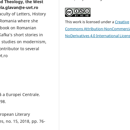
and Theology, the West
ela.glavan@e-uvt.ro
culty of Letters, History
, Romania where she
This work is licensed under a
Creative
a book on Romanian
Commons Attribution-NonCommercia
ka’s short stories in
NoDerivatives 4.0 International Licen
 studies on modernism,
ntributor to several
t.ro
ă a Europei Centrale.
998.
ropean Literary
s, no. 15, 2018, pp. 76-