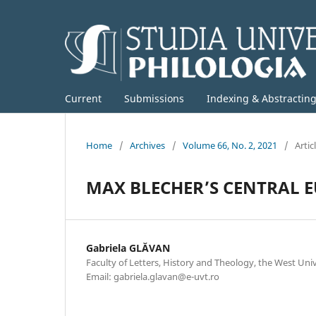
Current
Submissions
Indexing & Abstractin
Home
/
Archives
/
Volume 66, No. 2, 2021
/
Artic
MAX BLECHER’S CENTRAL E
Gabriela GLĂVAN
Faculty of Letters, History and Theology, the West Uni
Email: gabriela.glavan@e-uvt.ro