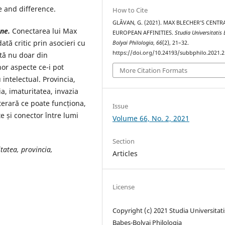
e and difference.
How to Cite
GLĂVAN, G. (2021). MAX BLECHER’S CENTR
ene.
Conectarea lui Max
EUROPEAN AFFINITIES.
Studia Universitatis
tă critic prin asocieri cu
Bolyai Philologia
,
66
(2), 21–32.
https://doi.org/10.24193/subbphilo.2021.2
tă nu doar din
nor aspecte ce-i pot
More Citation Formats
 intelectual. Provincia,
ia, imaturitatea, invazia
literară ce poate funcționa,
Issue
 și conector între lumi
Volume 66, No. 2, 2021
Section
tatea, provincia,
Articles
License
Copyright (c) 2021 Studia Universitati
Babeș-Bolyai Philologia