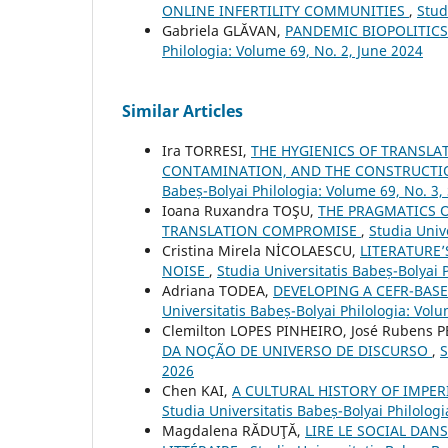
ONLINE INFERTILITY COMMUNITIES
,
Stud
Gabriela GLĂVAN,
PANDEMIC BIOPOLITIC
Philologia: Volume 69, No. 2, June 2024
Similar Articles
Ira TORRESI,
THE HYGIENICS OF TRANSLA
CONTAMINATION, AND THE CONSTRUCTIO
Babeș-Bolyai Philologia: Volume 69, No. 3
Ioana Ruxandra TOŞU,
THE PRAGMATICS O
TRANSLATION COMPROMISE
,
Studia Univ
Cristina Mirela NİCOLAESCU,
LITERATURE
NOISE
,
Studia Universitatis Babeș-Bolyai
Adriana TODEA,
DEVELOPING A CEFR-BASE
Universitatis Babeș-Bolyai Philologia: Volu
Clemilton LOPES PINHEIRO, José Rubens 
DA NOÇÃO DE UNIVERSO DE DISCURSO
,
S
2026
Chen KAI,
A CULTURAL HISTORY OF IMPE
Studia Universitatis Babeș-Bolyai Philologi
Magdalena RĂDUŢĂ,
LIRE LE SOCIAL DAN