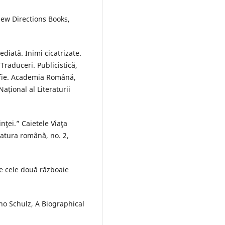
New Directions Books,
diată. Inimi cicatrizate.
Traduceri. Publicistică,
afie. Academia Română,
ațional al Literaturii
nţei.” Caietele Viaţa
eratura română, no. 2,
e cele două războaie
uno Schulz, A Biographical