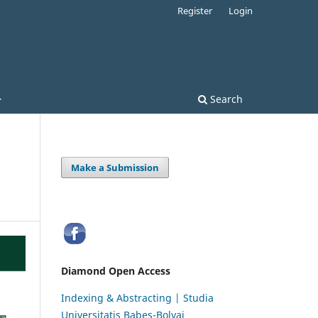
Register
Login
Search
Make a Submission
Diamond Open Access
Indexing & Abstracting | Studia
Universitatis Babeș-Bolyai