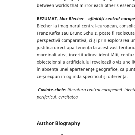
between worlds that mirror each other’s essenc
REZUMAT.
Max Blecher – afinități central-europ
Blecher la imaginarul central-european, consolida
Franz Kafka sau Bruno Schulz, poate fi rediscuta
perspectivă comparativă, ci și prin explorarea u
justifica direct apartenența la acest vast teritoriu
marginalitatea, incertitudinea identității, confuz
obiectelor și a artificialului revelează o viziune 
în absența unei apartenențe geografice, ca punte
ce-și expun în oglindă specificul și diferența.
Cuvinte-cheie:
literatura central-europeană, identi
perifericul, evreitatea
Author Biography