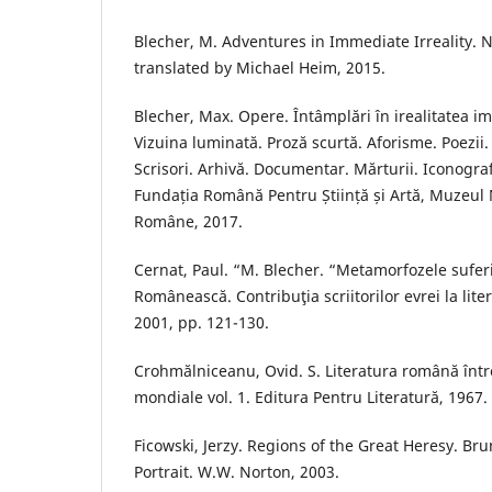
Blecher, M. Adventures in Immediate Irreality. 
translated by Michael Heim, 2015.
Blecher, Max. Opere. Întâmplări în irealitatea ime
Vizuina luminată. Proză scurtă. Aforisme. Poezii. 
Scrisori. Arhivă. Documentar. Mărturii. Iconogr
Fundația Română Pentru Știință și Artă, Muzeul N
Române, 2017.
Cernat, Paul. “M. Blecher. “Metamorfozele suferi
Românească. Contribuţia scriitorilor evrei la lit
2001, pp. 121-130.
Crohmălniceanu, Ovid. S. Literatura română într
mondiale vol. 1. Editura Pentru Literatură, 1967.
Ficowski, Jerzy. Regions of the Great Heresy. Br
Portrait. W.W. Norton, 2003.