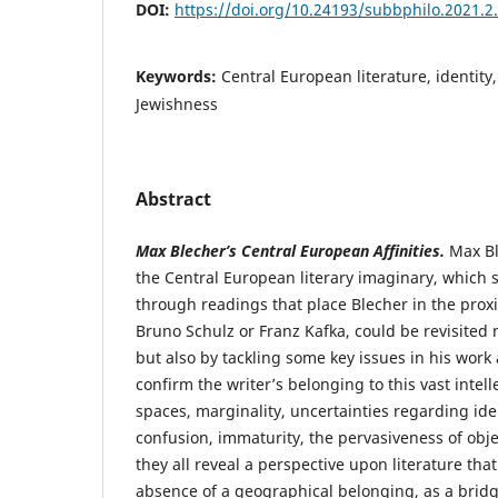
DOI:
https://doi.org/10.24193/subbphilo.2021.2
Keywords:
Central European literature, identity
Jewishness
Abstract
Max Blecher’s Central European Affinities.
Max Bl
the Central European literary imaginary, which 
through readings that place Blecher in the prox
Bruno Schulz or Franz Kafka, could be revisited 
but also by tackling some key issues in his wor
confirm the writer’s belonging to this vast intelle
spaces, marginality, uncertainties regarding iden
confusion, immaturity, the pervasiveness of object
they all reveal a perspective upon literature tha
absence of a geographical belonging, as a brid