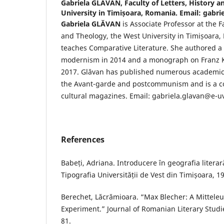
Gabriela GLĂVAN,
Faculty of Letters, History 
University in Timișoara, Romania. Email: gabri
Gabriela GLĂVAN
is Associate Professor at the Fa
and Theology, the West University in Timișoara
teaches Comparative Literature. She authored 
modernism in 2014 and a monograph on Franz Kaf
2017. Glăvan has published numerous academic
the Avant-garde and postcommunism and is a co
cultural magazines. Email: gabriela.glavan@e-uv
References
Babeți, Adriana. Introducere în geografia literar
Tipografia Universității de Vest din Timișoara, 1
Berechet, Lăcrămioara. “Max Blecher: A Mitteleu
Experiment.” Journal of Romanian Literary Studie
81.