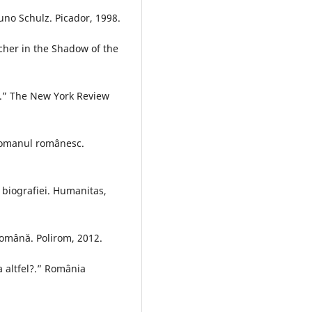
runo Schulz. Picador, 1998.
cher in the Shadow of the
e.” The New York Review
 romanul românesc.
 biografiei. Humanitas,
română. Polirom, 2012.
a altfel?.” România