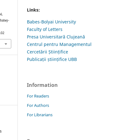
Links:
AL
 Babeș-
Babes-Bolyai University
Faculty of Letters
.02
Presa Universitară Clujeană
Centrul pentru Managementul
Cercetării Științifice
Publicații științifice UBB
Information
For Readers
For Authors
For Librarians
s