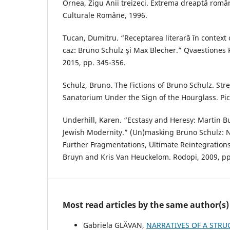
Ornea, Zigu Anii treizeci. Extrema dreaptă româ
Culturale Române, 1996.
Tucan, Dumitru. “Receptarea literară în context
caz: Bruno Schulz şi Max Blecher.” Qvaestiones Ro
2015, pp. 345-356.
Schulz, Bruno. The Fictions of Bruno Schulz. Str
Sanatorium Under the Sign of the Hourglass. Pic
Underhill, Karen. “Ecstasy and Heresy: Martin 
Jewish Modernity.” (Un)masking Bruno Schulz: 
Further Fragmentations, Ultimate Reintegrations
Bruyn and Kris Van Heuckelom. Rodopi, 2009, pp
Most read articles by the same author(s)
Gabriela GLĂVAN,
NARRATIVES OF A STRU