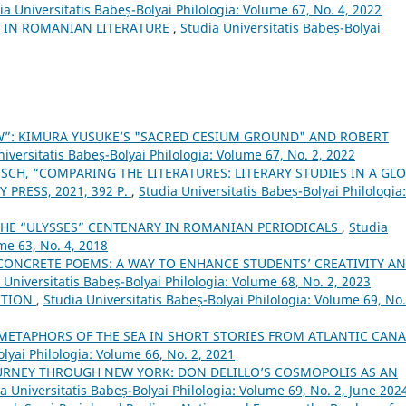
ia Universitatis Babeș-Bolyai Philologia: Volume 67, No. 4, 2022
S IN ROMANIAN LITERATURE
,
Studia Universitatis Babeș-Bolyai
W”: KIMURA YŪSUKE’S "SACRED CESIUM GROUND" AND ROBERT
iversitatis Babeș-Bolyai Philologia: Volume 67, No. 2, 2022
CH, “COMPARING THE LITERATURES: LITERARY STUDIES IN A GL
 PRESS, 2021, 392 P.
,
Studia Universitatis Babeș-Bolyai Philologia:
 THE “ULYSSES” CENTENARY IN ROMANIAN PERIODICALS
,
Studia
me 63, No. 4, 2018
 CONCRETE POEMS: A WAY TO ENHANCE STUDENTS’ CREATIVITY A
 Universitatis Babeș-Bolyai Philologia: Volume 68, No. 2, 2023
CTION
,
Studia Universitatis Babeș-Bolyai Philologia: Volume 69, No.
– METAPHORS OF THE SEA IN SHORT STORIES FROM ATLANTIC CAN
lyai Philologia: Volume 66, No. 2, 2021
OURNEY THROUGH NEW YORK: DON DELILLO’S COSMOPOLIS AS AN
a Universitatis Babeș-Bolyai Philologia: Volume 69, No. 2, June 202