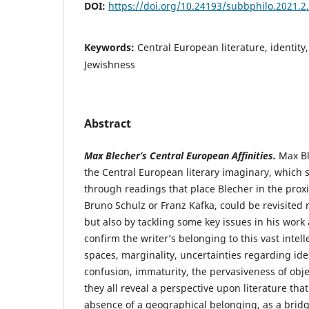
DOI:
https://doi.org/10.24193/subbphilo.2021.2
Keywords:
Central European literature, identity
Jewishness
Abstract
Max Blecher’s Central European Affinities.
Max Bl
the Central European literary imaginary, which 
through readings that place Blecher in the prox
Bruno Schulz or Franz Kafka, could be revisited 
but also by tackling some key issues in his wor
confirm the writer’s belonging to this vast intelle
spaces, marginality, uncertainties regarding iden
confusion, immaturity, the pervasiveness of object
they all reveal a perspective upon literature tha
absence of a geographical belonging, as a brid