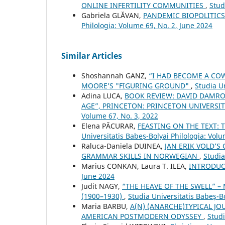
ONLINE INFERTILITY COMMUNITIES
,
Stud
Gabriela GLĂVAN,
PANDEMIC BIOPOLITIC
Philologia: Volume 69, No. 2, June 2024
Similar Articles
Shoshannah GANZ,
“I HAD BECOME A CO
MOORE’S "FIGURING GROUND"
,
Studia Un
Adina LUCA,
BOOK REVIEW: DAVID DAMROS
AGE”, PRINCETON: PRINCETON UNIVERSITY
Volume 67, No. 3, 2022
Elena PĂCURAR,
FEASTING ON THE TEXT:
Universitatis Babeș-Bolyai Philologia: Volu
Raluca-Daniela DUINEA,
JAN ERIK VOLD’S
GRAMMAR SKILLS IN NORWEGIAN
,
Studia
Marius CONKAN, Laura T. ILEA,
INTRODU
June 2024
Judit NAGY,
“THE HEAVE OF THE SWELL” 
(1900–1930)
,
Studia Universitatis Babeș-Bo
Maria BARBU,
A(N) (ANARCHE)TYPICAL J
AMERICAN POSTMODERN ODYSSEY
,
Studi