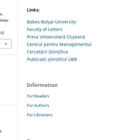
Links:
AL
 Babeș-
Babes-Bolyai University
Faculty of Letters
.02
Presa Universitară Clujeană
Centrul pentru Managementul
Cercetării Științifice
Publicații științifice UBB
Information
For Readers
For Authors
For Librarians
s