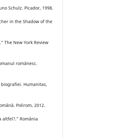
runo Schulz. Picador, 1998.
cher in the Shadow of the
e.” The New York Review
 romanul românesc.
 biografiei. Humanitas,
română. Polirom, 2012.
a altfel?.” România