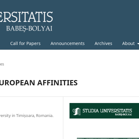
g
Call for Papers
Announcements
Archives
About
les
UROPEAN AFFINITIES
versity in Timișoara, Romania.