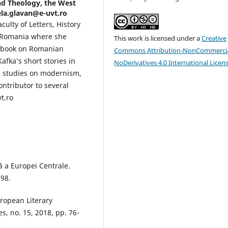
and Theology, the West
ela.glavan@e-uvt.ro
culty of Letters, History
, Romania where she
This work is licensed under a
Creative
a book on Romanian
Commons Attribution-NonCommercia
ka’s short stories in
NoDerivatives 4.0 International Licen
 studies on modernism,
ntributor to several
t.ro
ă a Europei Centrale.
998.
ropean Literary
s, no. 15, 2018, pp. 76-