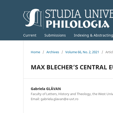
Current
Submissions
Indexing & Abstractin
Home
/
Archives
/
Volume 66, No. 2, 2021
/
Artic
MAX BLECHER’S CENTRAL E
Gabriela GLĂVAN
Faculty of Letters, History and Theology, the West Uni
Email: gabriela.glavan@e-uvt.ro