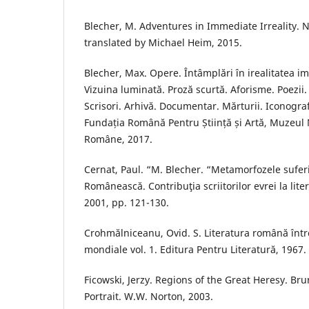
Blecher, M. Adventures in Immediate Irreality. 
translated by Michael Heim, 2015.
Blecher, Max. Opere. Întâmplări în irealitatea ime
Vizuina luminată. Proză scurtă. Aforisme. Poezii. 
Scrisori. Arhivă. Documentar. Mărturii. Iconogr
Fundația Română Pentru Știință și Artă, Muzeul N
Române, 2017.
Cernat, Paul. “M. Blecher. “Metamorfozele suferi
Românească. Contribuţia scriitorilor evrei la lit
2001, pp. 121-130.
Crohmălniceanu, Ovid. S. Literatura română într
mondiale vol. 1. Editura Pentru Literatură, 1967.
Ficowski, Jerzy. Regions of the Great Heresy. Br
Portrait. W.W. Norton, 2003.