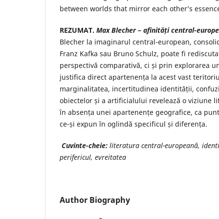
between worlds that mirror each other’s essenc
REZUMAT.
Max Blecher – afinități central-europ
Blecher la imaginarul central-european, consolida
Franz Kafka sau Bruno Schulz, poate fi rediscuta
perspectivă comparativă, ci și prin explorarea u
justifica direct apartenența la acest vast teritoriu
marginalitatea, incertitudinea identității, confuz
obiectelor și a artificialului revelează o viziune 
în absența unei apartenențe geografice, ca punte
ce-și expun în oglindă specificul și diferența.
Cuvinte-cheie:
literatura central-europeană, identi
perifericul, evreitatea
Author Biography