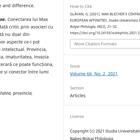
e and difference.
How to Cite
GLĂVAN, G. (2021). MAX BLECHER’S CENTR
ene.
Conectarea lui Max
EUROPEAN AFFINITIES.
Studia Universitatis
tă critic prin asocieri cu
Bolyai Philologia
,
66
(2), 21–32.
https://doi.org/10.24193/subbphilo.2021.2
tă nu doar din
nor aspecte ce-i pot
More Citation Formats
 intelectual. Provincia,
ia, imaturitatea, invazia
literară ce poate funcționa,
Issue
 și conector între lumi
Volume 66, No. 2, 2021
Section
tatea, provincia,
Articles
License
Copyright (c) 2021 Studia Universitati
Babeș-Bolyai Philologia