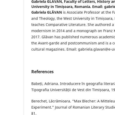
Gabriela GLĂVAN,
Faculty of Letters, History 
University in Timișoara, Romania. Email: gabri
Gabriela GLĂVAN
is Associate Professor at the Fa
and Theology, the West University in Timișoara
teaches Comparative Literature. She authored 
modernism in 2014 and a monograph on Franz Kaf
2017. Glăvan has published numerous academic
the Avant-garde and postcommunism and is a co
cultural magazines. Email: gabriela.glavan@e-uv
References
Babeți, Adriana. Introducere în geografia literar
Tipografia Universității de Vest din Timișoara, 1
Berechet, Lăcrămioara. “Max Blecher: A Mitteleu
Experiment.” Journal of Romanian Literary Studie
81.