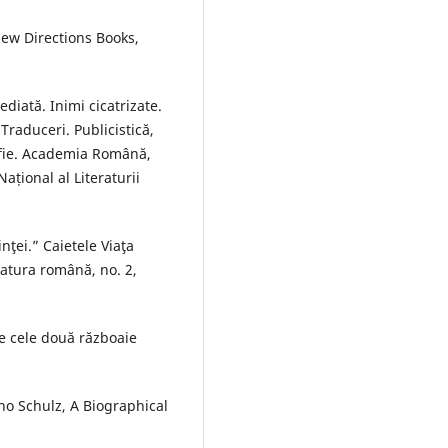
New Directions Books,
diată. Inimi cicatrizate.
Traduceri. Publicistică,
afie. Academia Română,
ațional al Literaturii
nţei.” Caietele Viaţa
eratura română, no. 2,
e cele două războaie
uno Schulz, A Biographical