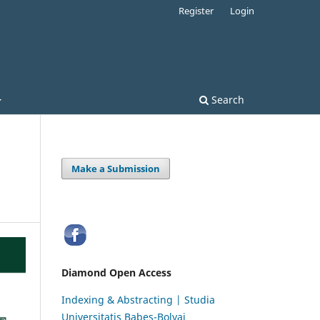
Register
Login
Search
Make a Submission
Diamond Open Access
Indexing & Abstracting | Studia
Universitatis Babeș-Bolyai