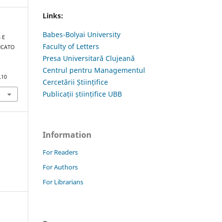
Links:
Babes-Bolyai University
 E
Faculty of Letters
NCATO
Presa Universitară Clujeană
Centrul pentru Managementul
.10
Cercetării Științifice
Publicații științifice UBB
Information
For Readers
For Authors
For Librarians