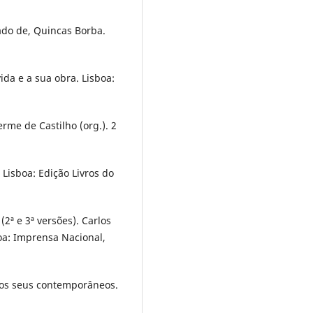
hado de, Quincas Borba.
vida e a sua obra. Lisboa:
rme de Castilho (org.). 2
 Lisboa: Edição Livros do
2ª e 3ª versões). Carlos
boa: Imprensa Nacional,
elos seus contemporâneos.