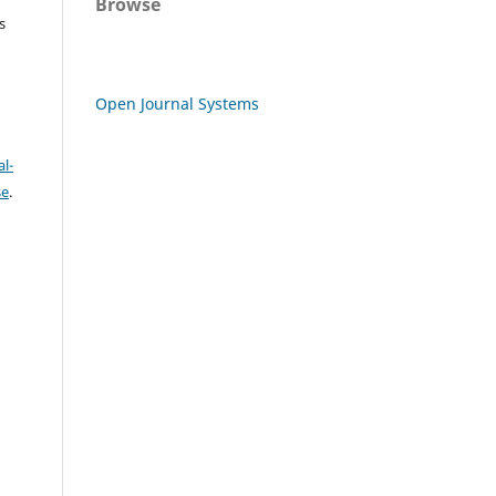
Browse
s
Open Journal Systems
l-
se
.