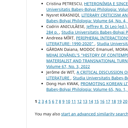
Cristina PETRESCU,
HETERONÍMIA E SINC
Universitatis Babeș-Bolyai Philologia: Volu
Nysret KRASNIQI,
LITERARY CRITICISM A
Babeș-Bolyai Philologia: Volume 64, No. 4,
Codrin ANICULĂESE,
Jeffrey R. Di Leo (ed
284 p.
,
Studia Universitatis Babeș-Bolyai 
Andreea MÎRȚ,
PERIPHERAL INTERACTION
LITERATURE: 1990-2020”
,
Studia Universit
GÂRDAN Daiana, MODOC Emanuel, MORAR
MIHAI IOVĂNEL’S “HISTORY OF CONTEMP
MATERIALIST AND TRANSNATIONAL TURN 
Volume 67, No. 3, 2022
Jerôme de WIT,
A CRITICAL DISCUSSION 
LITERATURE
,
Studia Universitatis Babeș-Bo
Dong Hun KWAK,
PROMOTING KOREAN LI
Babeș-Bolyai Philologia: Volume 65, No. 1,
1
2
3
4
5
6
7
8
9
10
11
12
13
14
15
16
17
18
19
20
You may also
start an advanced similarity searc