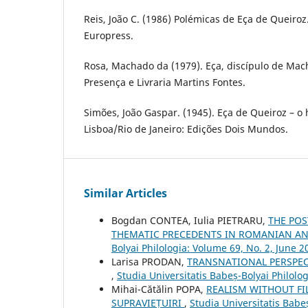
Reis, João C. (1986) Polémicas de Eça de Queiroz.
Europress.
Rosa, Machado da (1979). Eça, discípulo de Mach
Presença e Livraria Martins Fontes.
Simões, João Gaspar. (1945). Eça de Queiroz – o 
Lisboa/Rio de Janeiro: Edições Dois Mundos.
Similar Articles
Bogdan CONTEA, Iulia PIETRARU,
THE POS
THEMATIC PRECEDENTS IN ROMANIAN AN
Bolyai Philologia: Volume 69, No. 2, June 2
Larisa PRODAN,
TRANSNATIONAL PERSPEC
,
Studia Universitatis Babeș-Bolyai Philolo
Mihai-Cătălin POPA,
REALISM WITHOUT FI
SUPRAVIEȚUIRI
,
Studia Universitatis Babe