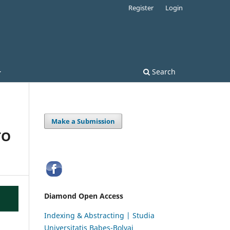
Register
Login
Search
Make a Submission
TO
Diamond Open Access
Indexing & Abstracting | Studia
Universitatis Babeș-Bolyai