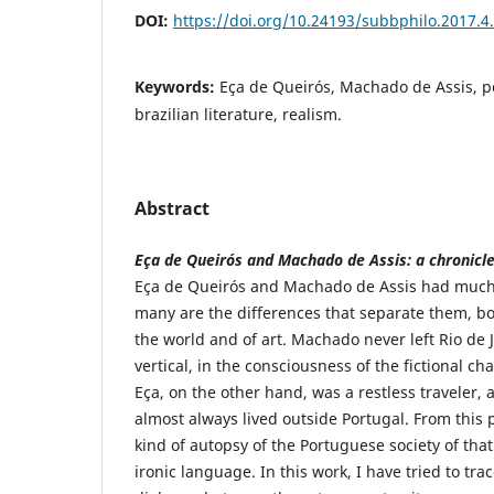
DOI:
https://doi.org/10.24193/subbphilo.2017.4
Keywords:
Eça de Queirós, Machado de Assis, po
brazilian literature, realism.
Abstract
Eça de Queirós and Machado de Assis: a chronicle
Eça de Queirós and Machado de Assis had much 
many are the differences that separate them, bo
the world and of art. Machado never left Rio de 
vertical, in the consciousness of the fictional ch
Eça, on the other hand, was a restless traveler,
almost always lived outside Portugal. From this
kind of autopsy of the Portuguese society of that
ironic language. In this work, I have tried to trac