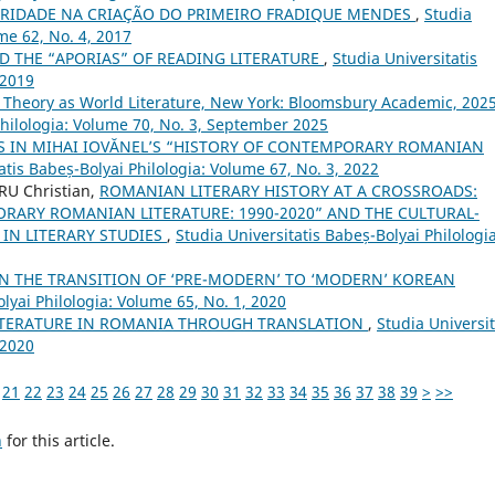
ERIDADE NA CRIAÇÃO DO PRIMEIRO FRADIQUE MENDES
,
Studia
me 62, No. 4, 2017
ND THE “APORIAS” OF READING LITERATURE
,
Studia Universitatis
 2019
.), Theory as World Literature, New York: Bloomsbury Academic, 2025
Philologia: Volume 70, No. 3, September 2025
S IN MIHAI IOVĂNEL’S “HISTORY OF CONTEMPORARY ROMANIAN
atis Babeș-Bolyai Philologia: Volume 67, No. 3, 2022
U Christian,
ROMANIAN LITERARY HISTORY AT A CROSSROADS:
ORARY ROMANIAN LITERATURE: 1990-2020” AND THE CULTURAL-
IN LITERARY STUDIES
,
Studia Universitatis Babeș-Bolyai Philologia
ON THE TRANSITION OF ‘PRE-MODERN’ TO ‘MODERN’ KOREAN
lyai Philologia: Volume 65, No. 1, 2020
TERATURE IN ROMANIA THROUGH TRANSLATION
,
Studia Universit
 2020
21
22
23
24
25
26
27
28
29
30
31
32
33
34
35
36
37
38
39
>
>>
h
for this article.