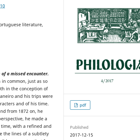
.10
rtuguese literature,
 of a missed encounter.
in common, just as so
th in the conception of
Janeiro and his trips were
aracters and of his time.
pdf
 and from 1872 on, he
 perspective, he made a
 time, with a refined and
Published
e the lines of a subtlety
2017-12-15