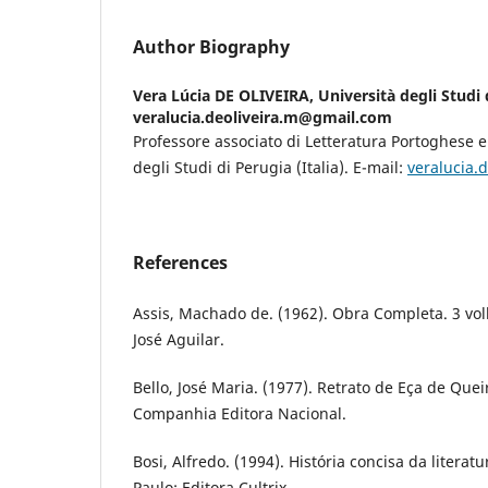
Author Biography
Vera Lúcia DE OLIVEIRA,
Università degli Studi d
veralucia.deoliveira.m@gmail.com
Professore associato di Letteratura Portoghese e 
degli Studi di Perugia (Italia). E-mail:
veralucia.
References
Assis, Machado de. (1962). Obra Completa. 3 voll.
José Aguilar.
Bello, José Maria. (1977). Retrato de Eça de Quei
Companhia Editora Nacional.
Bosi, Alfredo. (1994). História concisa da literatu
Paulo: Editora Cultrix.