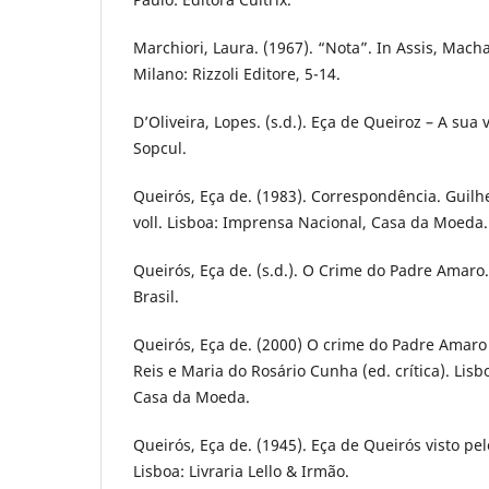
Marchiori, Laura. (1967). “Nota”. In Assis, Mac
Milano: Rizzoli Editore, 5-14.
D’Oliveira, Lopes. (s.d.). Eça de Queiroz – A sua 
Sopcul.
Queirós, Eça de. (1983). Correspondência. Guilhe
voll. Lisboa: Imprensa Nacional, Casa da Moeda.
Queirós, Eça de. (s.d.). O Crime do Padre Amaro.
Brasil.
Queirós, Eça de. (2000) O crime do Padre Amaro (
Reis e Maria do Rosário Cunha (ed. crítica). Lis
Casa da Moeda.
Queirós, Eça de. (1945). Eça de Queirós visto p
Lisboa: Livraria Lello & Irmão.