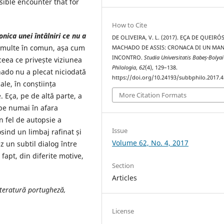
sible encounter that for
How to Cite
nica unei întâlniri ce nu a
DE OLIVEIRA, V. L. (2017). EÇA DE QUEIRÓS
 multe în comun, așa cum
MACHADO DE ASSIS: CRONACA DI UN MA
INCONTRO.
Studia Universitatis Babeș-Bolyai
 ceea ce privește viziunea
Philologia
,
62
(4), 129–138.
hado nu a plecat niciodată
https://doi.org/10.24193/subbphilo.2017.4
cale, în conștiința
More Citation Formats
. Eça, pe de altă parte, a
ape numai în afara
n fel de autopsie a
Issue
sind un limbaj rafinat și
Volume 62, No. 4, 2017
z un subtil dialog între
e fapt, din diferite motive,
Section
Articles
iteratură portugheză,
License