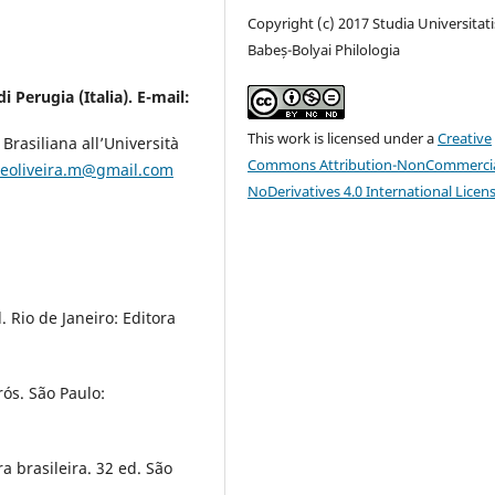
Copyright (c) 2017 Studia Universitati
Babeș-Bolyai Philologia
i Perugia (Italia). E-mail:
This work is licensed under a
Creative
Brasiliana all’Università
Commons Attribution-NonCommercia
deoliveira.m@gmail.com
NoDerivatives 4.0 International Licen
 Rio de Janeiro: Editora
rós. São Paulo:
ra brasileira. 32 ed. São