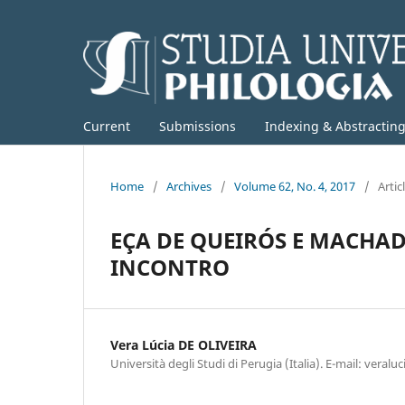
Current
Submissions
Indexing & Abstractin
Home
/
Archives
/
Volume 62, No. 4, 2017
/
Artic
EÇA DE QUEIRÓS E MACHA
INCONTRO
Vera Lúcia DE OLIVEIRA
Università degli Studi di Perugia (Italia). E-mail: vera