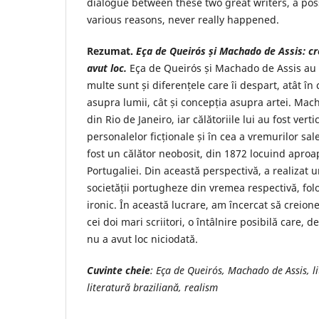
dialogue between these two great writers, a pos
various reasons, never really happened.
Rezumat.
Eça de Queirós și Machado de Assis: cro
avut loc.
Eça de Queirós și Machado de Assis au
multe sunt și diferențele care îi despart, atât în
asupra lumii, cât și concepția asupra artei. Mac
din Rio de Janeiro, iar călătoriile lui au fost verti
personalelor ficționale și în cea a vremurilor sale
fost un călător neobosit, din 1872 locuind apro
Portugaliei. Din această perspectivă, a realizat u
societății portugheze din vremea respectivă, folo
ironic. În această lucrare, am încercat să creione
cei doi mari scriitori, o întâlnire posibilă care, d
nu a avut loc niciodată.
Cuvinte cheie
:
Eça de Queirós, Machado de Assis, l
literatură braziliană, realism