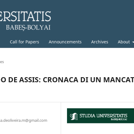
g
Call for Papers
Announcements
Archives
About
les
DO DE ASSIS: CRONACA DI UN MANCA
lucia.deoliveira.m@gmail.com