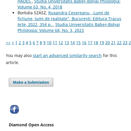
HADES
,
Studia Universitatis Babeș-Bolyai Philologia:
Volume 63, No. 4, 2018
Borbála SZÁSZ,
Ruxandra Cesereanu, „Lumi de
ficțiune, lumi de realitate”, București: Editura Tracus
Arte, 2022, 354 p.
,
Studia Universitatis Babeș-Bolyai
Philologia: Volume 68, No. 3, 2023
<<
<
1
2
3
4
5
6
7
8
9
10
11
12
13
14
15
16
17
18
19
20
21
22
23
2
You may also
start an advanced similarity search
for this
article.
Make a Submission
Diamond Open Access