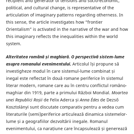
recipient and generator of tensions and socio-economic,
political, and cultural change, is representative of the
articulation of imaginary patterns regarding otherness. In
this sense, the article investigates how “frontier
Orientalism” is activated in the narrative of the war and how
this imaginary reflects the inequalities within the world
system.
Alteritatea română și maghiară. O perspectivă sistem-lume
asupra romanului evenimentului
.
Articolul își propune să
investigheze modul în care sistemul-lume combinat și
inegal este reflectat în două romane periferice în sistemul
literar modern, romane care au în centru conflictul româno-
maghiar din 1919, parte a primului Război Mondial.
Moartea
unei Republici Roșii
de Felix Aderca și
Anna Édes
de Dezső
Kosztolányi sunt discutate comparativ pentru a vedea cum
literaturile (semi)periferice articulează dinamica sistemelor-
lume și a geografiilor dezvoltării inegale. Romanul
evenimentului, ca narațiune care încapsulează și generează