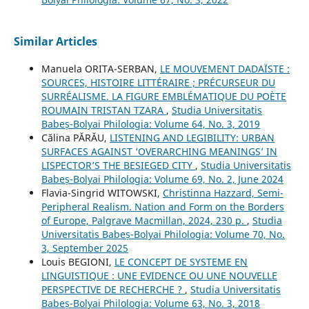
Similar Articles
Manuela ORITA-SERBAN,
LE MOUVEMENT DADAÏSTE :
SOURCES, HISTOIRE LITTÉRAIRE ; PRÉCURSEUR DU
SURRÉALISME. LA FIGURE EMBLÉMATIQUE DU POÈTE
ROUMAIN TRISTAN TZARA
,
Studia Universitatis
Babeș-Bolyai Philologia: Volume 64, No. 3, 2019
Călina PĂRĂU,
LISTENING AND LEGIBILITY: URBAN
SURFACES AGAINST ‘OVERARCHING MEANINGS’ IN
LISPECTOR’S THE BESIEGED CITY
,
Studia Universitatis
Babeș-Bolyai Philologia: Volume 69, No. 2, June 2024
Flavia-Singrid WITOWSKI,
Christinna Hazzard, Semi-
Peripheral Realism. Nation and Form on the Borders
of Europe, Palgrave Macmillan, 2024, 230 p.
,
Studia
Universitatis Babeș-Bolyai Philologia: Volume 70, No.
3, September 2025
Louis BEGIONI,
LE CONCEPT DE SYSTEME EN
LINGUISTIQUE : UNE EVIDENCE OU UNE NOUVELLE
PERSPECTIVE DE RECHERCHE ?
,
Studia Universitatis
Babeș-Bolyai Philologia: Volume 63, No. 3, 2018