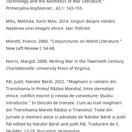
Technology and the Aesthetics of War Literature.”
Primerjalna književnost , 43.1: 143-155.
Mitu, Melinda, Sorin Mitu. 2014. Unguri despre români.
Nașterea unei imagini etnice. Iași: Polirom
Moretti, Franco. 2000. “Conjunctures on World Literature.”
New Left Review I: 54-68.
Norris, Margot. 2000. Writing War in the Twentieth Century.
Charlottesville: University Press of Virginia.
Pál, Judit, Nándor Bárdi. 2022. “Maghiarii și românii din
Transilvania în Primul Război Mondial, între stereotipii
etnice, conflict mocnit și nevoia de conviețuire: Studiu
introductiv.” In Dincolo de tranșee. Cum au trait maghiarii
din Transilvania Marele Război și Trianonul. Texte din
jurnale și memorii alese și adnotate de Nándor Bárdi și Judit
Pál edited by Nándor Bárdi and Judit Pál, Traducere de S.
Skultéty, 13-29. București: Humanitas.