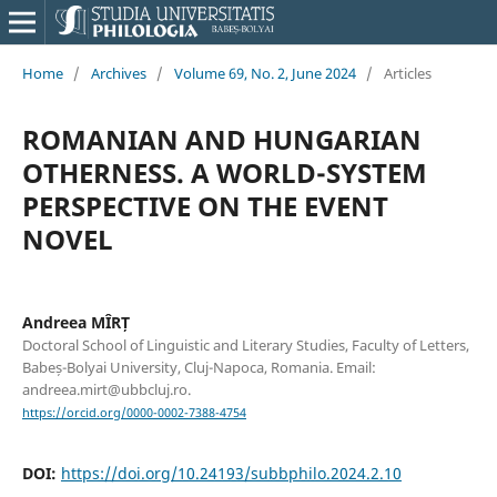
Home
/
Archives
/
Volume 69, No. 2, June 2024
/
Articles
ROMANIAN AND HUNGARIAN
OTHERNESS. A WORLD-SYSTEM
PERSPECTIVE ON THE EVENT
NOVEL
Andreea MÎRȚ
Doctoral School of Linguistic and Literary Studies, Faculty of Letters,
Babeș-Bolyai University, Cluj-Napoca, Romania. Email:
andreea.mirt@ubbcluj.ro.
https://orcid.org/0000-0002-7388-4754
DOI:
https://doi.org/10.24193/subbphilo.2024.2.10