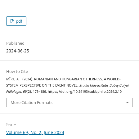
pdf
Published
2024-06-25
How to Cite
MÎRȚ, A. . (2024). ROMANIAN AND HUNGARIAN OTHERNESS. A WORLD-
SYSTEM PERSPECTIVE ON THE EVENT NOVEL.
Studia Universitatis Babeș-Bolyai
Philologia
,
69
(2), 175–186. https://doi.org/10.24193/subbphilo.2024.2.10
More Citation Formats
Issue
Volume 69, No. 2, June 2024