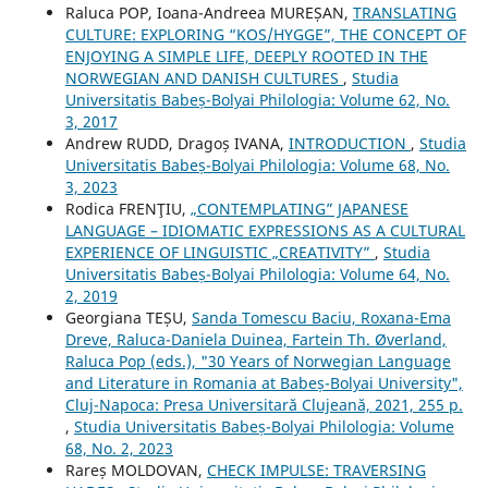
Raluca POP, Ioana-Andreea MUREȘAN,
TRANSLATING
CULTURE: EXPLORING “KOS/HYGGE”, THE CONCEPT OF
ENJOYING A SIMPLE LIFE, DEEPLY ROOTED IN THE
NORWEGIAN AND DANISH CULTURES
,
Studia
Universitatis Babeș-Bolyai Philologia: Volume 62, No.
3, 2017
Andrew RUDD, Dragoș IVANA,
INTRODUCTION
,
Studia
Universitatis Babeș-Bolyai Philologia: Volume 68, No.
3, 2023
Rodica FRENŢIU,
„CONTEMPLATING” JAPANESE
LANGUAGE – IDIOMATIC EXPRESSIONS AS A CULTURAL
EXPERIENCE OF LINGUISTIC „CREATIVITY”
,
Studia
Universitatis Babeș-Bolyai Philologia: Volume 64, No.
2, 2019
Georgiana TEȘU,
Sanda Tomescu Baciu, Roxana-Ema
Dreve, Raluca-Daniela Duinea, Fartein Th. Øverland,
Raluca Pop (eds.), "30 Years of Norwegian Language
and Literature in Romania at Babeș-Bolyai University",
Cluj-Napoca: Presa Universitară Clujeană, 2021, 255 p.
,
Studia Universitatis Babeș-Bolyai Philologia: Volume
68, No. 2, 2023
Rareș MOLDOVAN,
CHECK IMPULSE: TRAVERSING