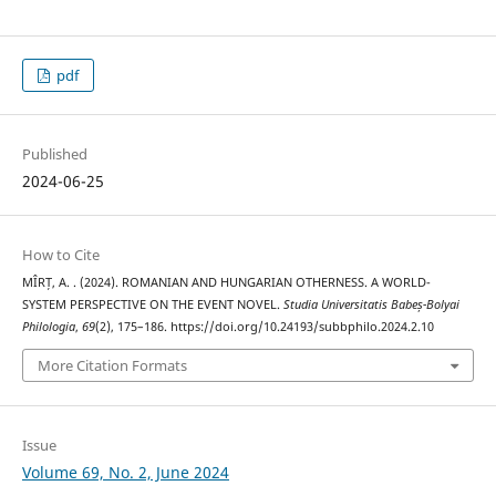
pdf
Published
2024-06-25
How to Cite
MÎRȚ, A. . (2024). ROMANIAN AND HUNGARIAN OTHERNESS. A WORLD-
SYSTEM PERSPECTIVE ON THE EVENT NOVEL.
Studia Universitatis Babeș-Bolyai
Philologia
,
69
(2), 175–186. https://doi.org/10.24193/subbphilo.2024.2.10
More Citation Formats
Issue
Volume 69, No. 2, June 2024