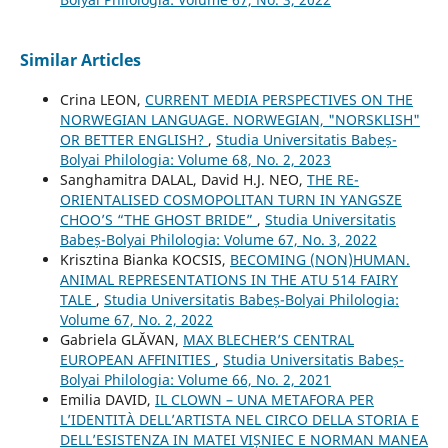
Similar Articles
Crina LEON,
CURRENT MEDIA PERSPECTIVES ON THE
NORWEGIAN LANGUAGE. NORWEGIAN, "NORSKLISH"
OR BETTER ENGLISH?
,
Studia Universitatis Babeș-
Bolyai Philologia: Volume 68, No. 2, 2023
Sanghamitra DALAL, David H.J. NEO,
THE RE-
ORIENTALISED COSMOPOLITAN TURN IN YANGSZE
CHOO’S “THE GHOST BRIDE”
,
Studia Universitatis
Babeș-Bolyai Philologia: Volume 67, No. 3, 2022
Krisztina Bianka KOCSIS,
BECOMING (NON)HUMAN.
ANIMAL REPRESENTATIONS IN THE ATU 514 FAIRY
TALE
,
Studia Universitatis Babeș-Bolyai Philologia:
Volume 67, No. 2, 2022
Gabriela GLĂVAN,
MAX BLECHER’S CENTRAL
EUROPEAN AFFINITIES
,
Studia Universitatis Babeș-
Bolyai Philologia: Volume 66, No. 2, 2021
Emilia DAVID,
IL CLOWN – UNA METAFORA PER
L’IDENTITÀ DELL’ARTISTA NEL CIRCO DELLA STORIA E
DELL’ESISTENZA IN MATEI VIȘNIEC E NORMAN MANEA