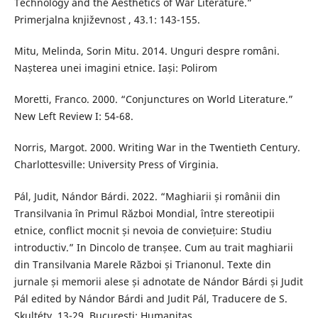
Technology and the Aesthetics of War Literature.”
Primerjalna književnost , 43.1: 143-155.
Mitu, Melinda, Sorin Mitu. 2014. Unguri despre români.
Nașterea unei imagini etnice. Iași: Polirom
Moretti, Franco. 2000. “Conjunctures on World Literature.”
New Left Review I: 54-68.
Norris, Margot. 2000. Writing War in the Twentieth Century.
Charlottesville: University Press of Virginia.
Pál, Judit, Nándor Bárdi. 2022. “Maghiarii și românii din
Transilvania în Primul Război Mondial, între stereotipii
etnice, conflict mocnit și nevoia de conviețuire: Studiu
introductiv.” In Dincolo de tranșee. Cum au trait maghiarii
din Transilvania Marele Război și Trianonul. Texte din
jurnale și memorii alese și adnotate de Nándor Bárdi și Judit
Pál edited by Nándor Bárdi and Judit Pál, Traducere de S.
Skultéty, 13-29. București: Humanitas.