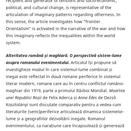
recipient and generator of tensions and socio-economic,
political, and cultural change, is representative of the
articulation of imaginary patterns regarding otherness. In
this sense, the article investigates how “frontier
Orientalism” is activated in the narrative of the war and how
this imaginary reflects the inequalities within the world
system.
Alteritatea română și maghiară. O perspectivă sistem-lume
asupra romanului evenimentului
.
Articolul își propune să
investigheze modul în care sistemul-lume combinat și
inegal este reflectat în două romane periferice în sistemul
literar modern, romane care au în centru conflictul româno-
maghiar din 1919, parte a primului Război Mondial.
Moartea
unei Republici Roșii
de Felix Aderca și
Anna Édes
de Dezső
Kosztolányi sunt discutate comparativ pentru a vedea cum
literaturile (semi)periferice articulează dinamica sistemelor-
lume și a geografiilor dezvoltării inegale. Romanul
evenimentului, ca narațiune care încapsulează și generează