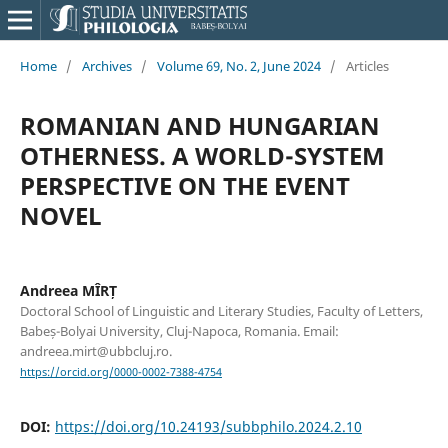
Home
/
Archives
/
Volume 69, No. 2, June 2024
/
Articles
ROMANIAN AND HUNGARIAN
OTHERNESS. A WORLD-SYSTEM
PERSPECTIVE ON THE EVENT
NOVEL
Andreea MÎRȚ
Doctoral School of Linguistic and Literary Studies, Faculty of Letters,
Babeș-Bolyai University, Cluj-Napoca, Romania. Email:
andreea.mirt@ubbcluj.ro.
https://orcid.org/0000-0002-7388-4754
DOI:
https://doi.org/10.24193/subbphilo.2024.2.10