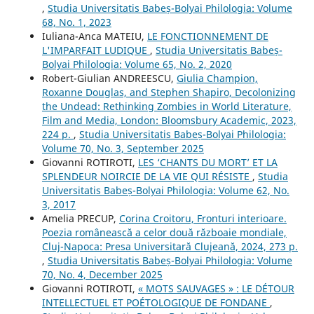
,
Studia Universitatis Babeș-Bolyai Philologia: Volume
68, No. 1, 2023
Iuliana-Anca MATEIU,
LE FONCTIONNEMENT DE
L'IMPARFAIT LUDIQUE
,
Studia Universitatis Babeș-
Bolyai Philologia: Volume 65, No. 2, 2020
Robert-Giulian ANDREESCU,
Giulia Champion,
Roxanne Douglas, and Stephen Shapiro, Decolonizing
the Undead: Rethinking Zombies in World Literature,
Film and Media, London: Bloomsbury Academic, 2023,
224 p.
,
Studia Universitatis Babeș-Bolyai Philologia:
Volume 70, No. 3, September 2025
Giovanni ROTIROTI,
LES ‘CHANTS DU MORT’ ET LA
SPLENDEUR NOIRCIE DE LA VIE QUI RÉSISTE
,
Studia
Universitatis Babeș-Bolyai Philologia: Volume 62, No.
3, 2017
Amelia PRECUP,
Corina Croitoru, Fronturi interioare.
Poezia românească a celor două războaie mondiale,
Cluj-Napoca: Presa Universitară Clujeană, 2024, 273 p.
,
Studia Universitatis Babeș-Bolyai Philologia: Volume
70, No. 4, December 2025
Giovanni ROTIROTI,
« MOTS SAUVAGES » : LE DÉTOUR
INTELLECTUEL ET POÉTOLOGIQUE DE FONDANE
,