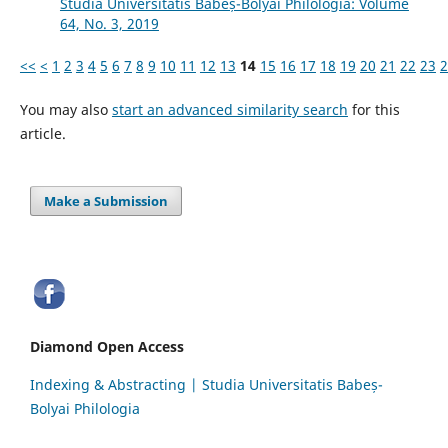
Studia Universitatis Babeș-Bolyai Philologia: Volume
64, No. 3, 2019
<<
<
1
2
3
4
5
6
7
8
9
10
11
12
13
14
15
16
17
18
19
20
21
22
23
2
You may also
start an advanced similarity search
for this
article.
Make a Submission
Diamond Open Access
Indexing & Abstracting | Studia Universitatis Babeș-
Bolyai Philologia