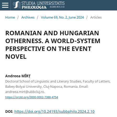
Home
/
Archives
/
Volume 69, No. 2, June 2024
/
Articles
ROMANIAN AND HUNGARIAN
OTHERNESS. A WORLD-SYSTEM
PERSPECTIVE ON THE EVENT
NOVEL
Andreea MÎRȚ
Doctoral School of Linguistic and Literary Studies, Faculty of Letters,
Babeș-Bolyai University, Cluj-Napoca, Romania. Email:
andreea.mirt@ubbcluj.ro.
https://orcid.org/0000-0002-7388-4754
DOI:
https://doi.org/10.24193/subbphilo.2024.2.10