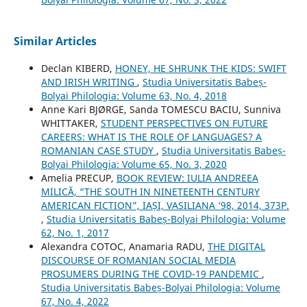
Similar Articles
Declan KIBERD,
HONEY, HE SHRUNK THE KIDS: SWIFT
AND IRISH WRITING
,
Studia Universitatis Babeș-
Bolyai Philologia: Volume 63, No. 4, 2018
Anne Kari BJØRGE, Sanda TOMESCU BACIU, Sunniva
WHITTAKER,
STUDENT PERSPECTIVES ON FUTURE
CAREERS: WHAT IS THE ROLE OF LANGUAGES? A
ROMANIAN CASE STUDY
,
Studia Universitatis Babeș-
Bolyai Philologia: Volume 65, No. 3, 2020
Amelia PRECUP,
BOOK REVIEW: IULIA ANDREEA
MILICĂ, “THE SOUTH IN NINETEENTH CENTURY
AMERICAN FICTION”, IAȘI, VASILIANA ‘98, 2014, 373P.
,
Studia Universitatis Babeș-Bolyai Philologia: Volume
62, No. 1, 2017
Alexandra COTOC, Anamaria RADU,
THE DIGITAL
DISCOURSE OF ROMANIAN SOCIAL MEDIA
PROSUMERS DURING THE COVID-19 PANDEMIC
,
Studia Universitatis Babeș-Bolyai Philologia: Volume
67, No. 4, 2022