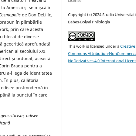
e de a călători: neavând
License
rta Americii și se mișcă în
Cosmopolis
de Don DeLillo,
Copyright (c) 2024 Studia Universitati
uprapun în plimbările
Babeș-Bolyai Philologia
York, prin care acesta
eu blocat de diverse
iză geocritică aprofundată
This work is licensed under a
Creative
erican al secolului XXI
Commons Attribution-NonCommercia
irect și ordonat, această
NoDerivatives 4.0 International Licen
 Corin Braga pentru a
ru a-l lega de identitatea
. În plus, călătoria
o odisee postmodernă în
 până la punctul în care
geocriticism, odisee
ricană