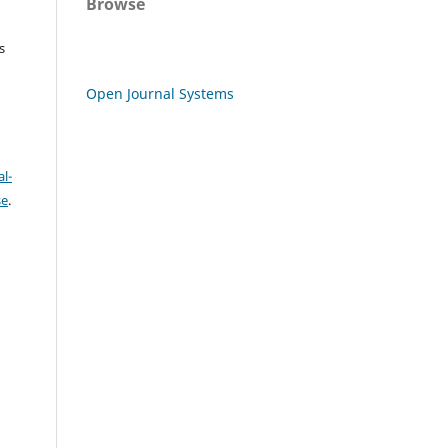
Browse
s
Open Journal Systems
l-
se
.