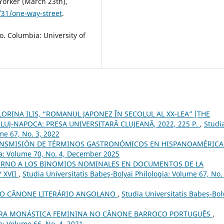
Yorker (March 23th),
31/one-way-street
.
. Columbia: University of
LORINA ILIS, “ROMANUL JAPONEZ ÎN SECOLUL AL XX-LEA” [THE
CLUJ-NAPOCA: PRESA UNIVERSITARĂ CLUJEANĂ, 2022, 225 P.
,
Studi
me 67, No. 3, 2022
ANSMISIÓN DE TÉRMINOS GASTRONÓMICOS EN HISPANOAMÉRIC
gia: Volume 70, No. 4, December 2025
ORNO A LOS BINOMIOS NOMINALES EN DOCUMENTOS DE LA
 XVII
,
Studia Universitatis Babeș-Bolyai Philologia: Volume 67, No. 
E O CÂNONE LITERÁRIO ANGOLANO
,
Studia Universitatis Babeș-Bol
URA MONÁSTICA FEMININA NO CÂNONE BARROCO PORTUGUÊS
,
a: Volume 66, No. 4, 2021