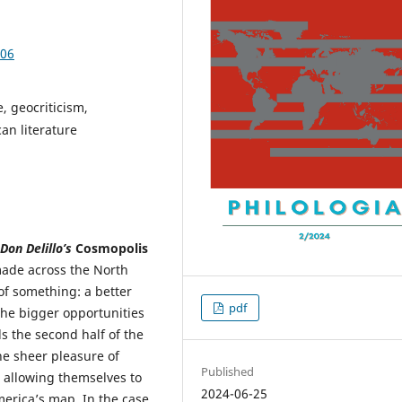
.06
, geocriticism,
an literature
Don Delillo’s
Cosmopolis
ade across the North
of something: a better
pdf
d the bigger opportunities
s the second half of the
he sheer pleasure of
Published
d allowing themselves to
2024-06-25
merica’s map. In the case