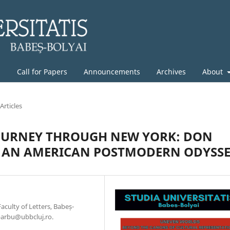
g
Call for Papers
Announcements
Archives
About
Articles
JOURNEY THROUGH NEW YORK: DON
S AN AMERICAN POSTMODERN ODYSS
culty of Letters, Babeș-
.barbu@ubbcluj.ro.