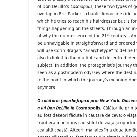
of Don DeLillo’s
Cosmopolis
, these two types of 
overlap in Eric Packer’s chaotic limousine ride 
which he tries to reach his hairdresser but is fo
things happening on the streets. Through an in-
st
of why the quintessence of the 21
century’s Am
be unnavigable in straightforward and ordered
will use Corin Braga’s “anarchetype” to define 
also to link it to the multiple and decentred ide
subject. In addition, the protagonist’s journey 
seen as a postmodern odyssey where the destina
to the point in which the journey’s meaning doe
anymore.
O călătorie (anarhe)tipică prin New York. Odis
a lui Don DeLillo în
Cosmopolis
.
Călătoriile prin 
au fost deseori făcute în căutare de ceva: o via
frontieră mai întins sau stilul de viață și oportu
cealaltă coastă. Alteori, mai ales în a doua jumăt