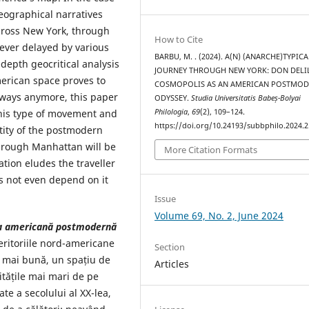
geographical narratives
across New York, through
How to Cite
rever delayed by various
BARBU, M. . (2024). A(N) (ANARCHE)TYPICA
depth geocritical analysis
JOURNEY THROUGH NEW YORK: DON DELI
erican space proves to
COSMOPOLIS AS AN AMERICAN POSTMO
 ways anymore, this paper
ODYSSEY.
Studia Universitatis Babeș-Bolyai
Philologia
,
69
(2), 109–124.
this type of movement and
https://doi.org/10.24193/subbphilo.2024.2
ntity of the postmodern
through Manhattan will be
More Citation Formats
tion eludes the traveller
s not even depend on it
Issue
Volume 69, No. 2, June 2024
eea americană postmodernă
teritoriile nord-americane
Section
ță mai bună, un spațiu de
Articles
nitățile mai mari de pe
ate a secolului al XX-lea,