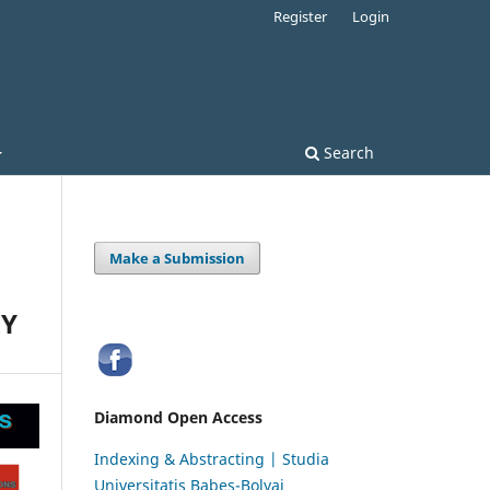
Register
Login
Search
Make a Submission
EY
Diamond Open Access
Indexing & Abstracting | Studia
Universitatis Babeș-Bolyai