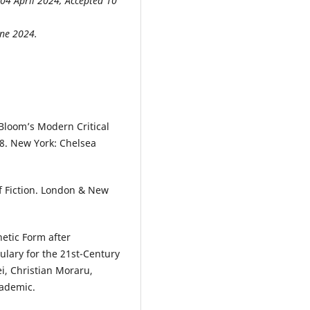
 04 April 2024; Accepted 10
une 2024.
 Bloom’s Modern Critical
28. New York: Chelsea
 of Fiction. London & New
etic Form after
bulary for the 21st-Century
, Christian Moraru,
cademic.