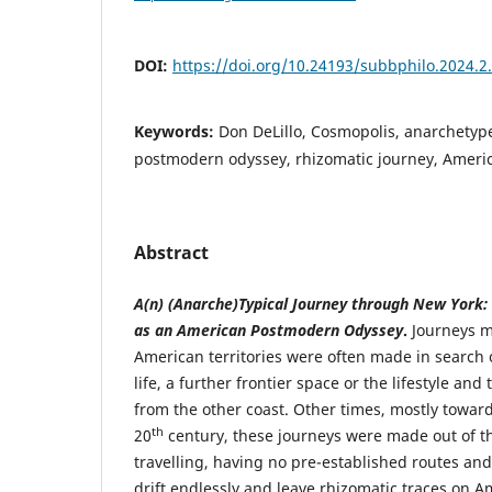
DOI:
https://doi.org/10.24193/subbphilo.2024.2
Keywords:
Don DeLillo, Cosmopolis, anarchetype
postmodern odyssey, rhizomatic journey, Americ
Abstract
A(n) (Anarche)Typical Journey through New York: 
as an American Postmodern Odyssey
.
Journeys m
American territories were often made in search 
life, a further frontier space or the lifestyle an
from the other coast. Other times, mostly toward
th
20
century, these journeys were made out of t
travelling, having no pre-established routes an
drift endlessly and leave rhizomatic traces on A