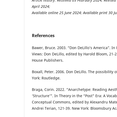
Article history: Received 05 February 2024; Revised
April 2024;
Available online 25 June 2024; Available print 30 J
References
Bawer, Bruce. 2003. “Don DeLillo’s America”. In
Views: Don DeLillo, edited by Harold Bloom, 21-
House Publishers.
Boxall, Peter. 2006. Don DeLillo. The possibility
York: Routledge.
Braga, Corin. 2022. “Anarchetype: Reading Aesth
‘Structure’”. In Theory in the “Post” Era: A Voca
Conceptual Commons, edited by Alexandru Matei
Andrei Terian, 121-39. New York: Bloomsbury A