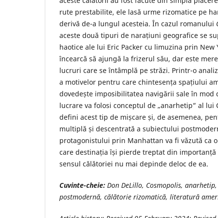
aceste călătorii au fost făcute din simpla plăcer
rute prestabilite, ele lasă urme rizomatice pe ha
derivă de-a lungul acesteia. În cazul romanului
aceste două tipuri de narațiuni geografice se s
haotice ale lui Eric Packer cu limuzina prin New 
încearcă să ajungă la frizerul său, dar este mer
lucruri care se întâmplă pe străzi. Printr-o anal
a motivelor pentru care chintesența spațiului am
dovedește imposibilitatea navigării sale în mod d
lucrare va folosi conceptul de „anarhetip” al lui
defini acest tip de mișcare și, de asemenea, pent
multiplă și descentrată a subiectului postmodern
protagonistului prin Manhattan va fi văzută ca 
care destinația își pierde treptat din importanță
sensul călătoriei nu mai depinde deloc de ea.
Cuvinte-cheie:
Don DeLillo, Cosmopolis, anarhetip, 
postmodernă, călătorie rizomatică, literatură ame