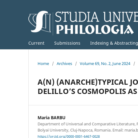
Current
Submissions
Indexing & Abstractin
Home
/
Archives
/
Volume 69, No. 2, June 2024
/
A(N) (ANARCHE)TYPICAL 
DELILLO’S COSMOPOLIS A
Maria BARBU
Department of Universal and Comparative Literature, Fa
Bolyai University, Cluj-Napoca, Romania. Email: maria
https://orcid.org/0000-0001-6467-0028