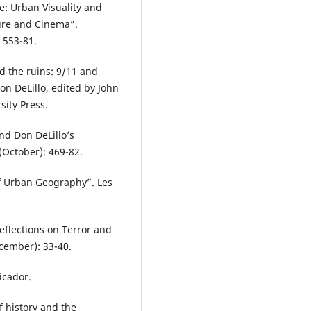
ce: Urban Visuality and
ture and Cinema”.
 553-81.
d the ruins: 9/11 and
n DeLillo, edited by John
ity Press.
and Don DeLillo’s
(October): 469-82.
of Urban Geography”. Les
Reflections on Terror and
cember): 33-40.
icador.
f history and the