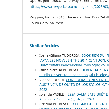
Updike, John. 2003. “One-Way Street”. The New 
https://www.newyorker.com/magazine/2003/03/
Veggian, Henry. 2015. Understanding Don DeLillo
South Carolina Press.
Similar Articles
Ioana-Ciliana TUDORICĂ,
BOOK REVIEW: F
JAPANESE NOVEL IN THE 20ᵀᴴ CENTURY], 
Universitatis Babeș-Bolyai Philologia: Volu
Olivia Narcisa PETRESCU,
HERENCIA Y TR
Studia Universitatis Babeș-Bolyai Philolo
Viorica CODITA,
CONSIDERACIONES EN T
AUDIENCIA DE QUITO DE LOS SIGLOS XVI Y
2022
Iolanda VASILE,
“ESSA DAMA BATE BUÉ” 
Philologia: Volume 66, No. 4, 2021
Cristina PETRESCU,
O LUGAR DA LITERAT
Studia Universitatis Babeș-Bolyai Philologi