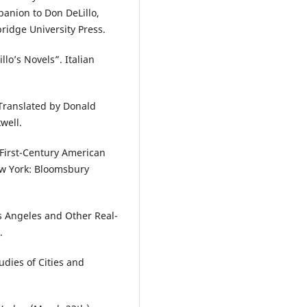
anion to Don DeLillo,
ridge University Press.
llo’s Novels”. Italian
 Translated by Donald
well.
-First-Century American
ew York: Bloomsbury
s Angeles and Other Real-
.
udies of Cities and