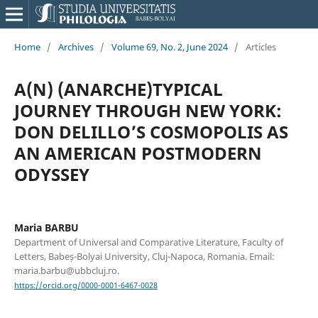
Home
/
Archives
/
Volume 69, No. 2, June 2024
/
Articles
A(N) (ANARCHE)TYPICAL
JOURNEY THROUGH NEW YORK:
DON DELILLO’S COSMOPOLIS AS
AN AMERICAN POSTMODERN
ODYSSEY
Maria BARBU
Department of Universal and Comparative Literature, Faculty of
Letters, Babeș-Bolyai University, Cluj-Napoca, Romania. Email:
maria.barbu@ubbcluj.ro.
https://orcid.org/0000-0001-6467-0028