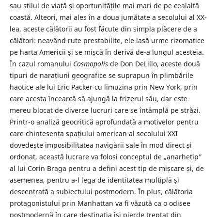
sau stilul de viață și oportunitățile mai mari de pe cealaltă
coastă. Alteori, mai ales în a doua jumătate a secolului al XX-
lea, aceste călătorii au fost făcute din simpla plăcere de a
călători: neavând rute prestabilite, ele lasă urme rizomatice
pe harta Americii și se mișcă în derivă de-a lungul acesteia.
În cazul romanului
Cosmopolis
de Don DeLillo, aceste două
tipuri de narațiuni geografice se suprapun în plimbările
haotice ale lui Eric Packer cu limuzina prin New York, prin
care acesta încearcă să ajungă la frizerul său, dar este
mereu blocat de diverse lucruri care se întâmplă pe străzi.
Printr-o analiză geocritică aprofundată a motivelor pentru
care chintesența spațiului american al secolului XXI
dovedește imposibilitatea navigării sale în mod direct și
ordonat, această lucrare va folosi conceptul de „anarhetip”
al lui Corin Braga pentru a defini acest tip de mișcare și, de
asemenea, pentru a-l lega de identitatea multiplă și
descentrată a subiectului postmodern. În plus, călătoria
protagonistului prin Manhattan va fi văzută ca o odisee
postmodernă în care destinația își pierde treptat din