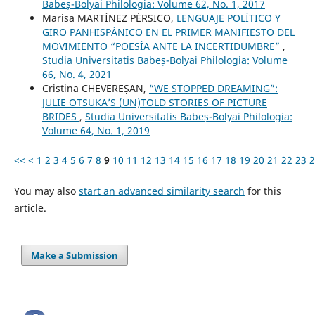
Babeș-Bolyai Philologia: Volume 62, No. 1, 2017
Marisa MARTÍNEZ PÉRSICO,
LENGUAJE POLÍTICO Y
GIRO PANHISPÁNICO EN EL PRIMER MANIFIESTO DEL
MOVIMIENTO “POESÍA ANTE LA INCERTIDUMBRE”
,
Studia Universitatis Babeș-Bolyai Philologia: Volume
66, No. 4, 2021
Cristina CHEVEREȘAN,
“WE STOPPED DREAMING”:
JULIE OTSUKA’S (UN)TOLD STORIES OF PICTURE
BRIDES
,
Studia Universitatis Babeș-Bolyai Philologia:
Volume 64, No. 1, 2019
<<
<
1
2
3
4
5
6
7
8
9
10
11
12
13
14
15
16
17
18
19
20
21
22
23
2
You may also
start an advanced similarity search
for this
article.
Make a Submission