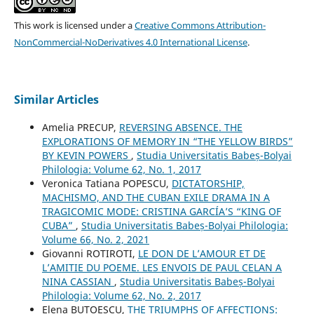
This work is licensed under a
Creative Commons Attribution-
NonCommercial-NoDerivatives 4.0 International License
.
Similar Articles
Amelia PRECUP,
REVERSING ABSENCE. THE
EXPLORATIONS OF MEMORY IN “THE YELLOW BIRDS”
BY KEVIN POWERS
,
Studia Universitatis Babeș-Bolyai
Philologia: Volume 62, No. 1, 2017
Veronica Tatiana POPESCU,
DICTATORSHIP,
MACHISMO, AND THE CUBAN EXILE DRAMA IN A
TRAGICOMIC MODE: CRISTINA GARCÍA’S “KING OF
CUBA”
,
Studia Universitatis Babeș-Bolyai Philologia:
Volume 66, No. 2, 2021
Giovanni ROTIROTI,
LE DON DE L’AMOUR ET DE
L’AMITIE DU POEME. LES ENVOIS DE PAUL CELAN A
NINA CASSIAN
,
Studia Universitatis Babeș-Bolyai
Philologia: Volume 62, No. 2, 2017
Elena BUTOESCU,
THE TRIUMPHS OF AFFECTIONS: