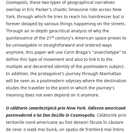
Cosmopolis
, these two types of geographical narratives
overlap in Eric Packer’s chaotic limousine ride across New
York, through which he tries to reach his hairdresser but is
forever delayed by various things happening on the streets.
Through an in-depth geocritical analysis of why the
st
quintessence of the 21
century’s American space proves to
be unnavigable in straightforward and ordered ways
anymore, this paper will use Corin Braga’s “anarchetype” to
define this type of movement and also to link it to the
multiple and decentred identity of the postmodern subject.
In addition, the protagonist’s journey through Manhattan
will be seen as a postmodern odyssey where the destination
eludes the traveller to the point in which the journey’s
meaning does not even depend on it anymore.
O călătorie (anarhe)tipică prin New York. Odiseea americană
postmodernă a lui Don DeLillo în
Cosmopolis
.
Călătoriile prin
teritoriile nord-americane au fost deseori făcute în căutare
de ceva: o viață mai bună, un spațiu de frontieră mai întins