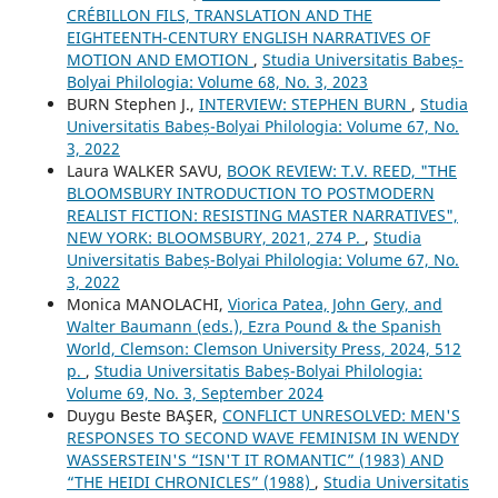
CRÉBILLON FILS, TRANSLATION AND THE
EIGHTEENTH-CENTURY ENGLISH NARRATIVES OF
MOTION AND EMOTION
,
Studia Universitatis Babeș-
Bolyai Philologia: Volume 68, No. 3, 2023
BURN Stephen J.,
INTERVIEW: STEPHEN BURN
,
Studia
Universitatis Babeș-Bolyai Philologia: Volume 67, No.
3, 2022
Laura WALKER SAVU,
BOOK REVIEW: T.V. REED, "THE
BLOOMSBURY INTRODUCTION TO POSTMODERN
REALIST FICTION: RESISTING MASTER NARRATIVES",
NEW YORK: BLOOMSBURY, 2021, 274 P.
,
Studia
Universitatis Babeș-Bolyai Philologia: Volume 67, No.
3, 2022
Monica MANOLACHI,
Viorica Patea, John Gery, and
Walter Baumann (eds.), Ezra Pound & the Spanish
World, Clemson: Clemson University Press, 2024, 512
p.
,
Studia Universitatis Babeș-Bolyai Philologia:
Volume 69, No. 3, September 2024
Duygu Beste BAŞER,
CONFLICT UNRESOLVED: MEN'S
RESPONSES TO SECOND WAVE FEMINISM IN WENDY
WASSERSTEIN'S “ISN'T IT ROMANTIC” (1983) AND
“THE HEIDI CHRONICLES” (1988)
,
Studia Universitatis