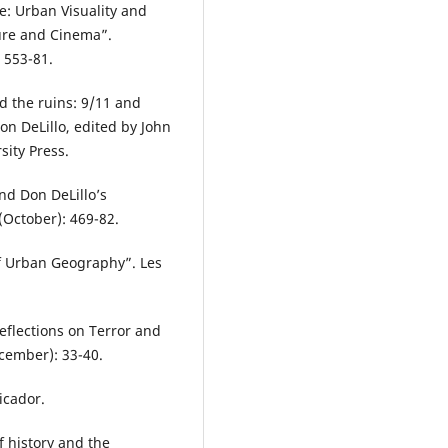
ce: Urban Visuality and
ture and Cinema”.
 553-81.
d the ruins: 9/11 and
n DeLillo, edited by John
ity Press.
and Don DeLillo’s
(October): 469-82.
of Urban Geography”. Les
Reflections on Terror and
cember): 33-40.
icador.
f history and the