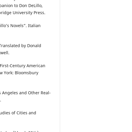
anion to Don DeLillo,
ridge University Press.
llo’s Novels”. Italian
 Translated by Donald
well.
-First-Century American
ew York: Bloomsbury
s Angeles and Other Real-
.
udies of Cities and