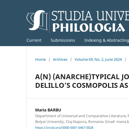
Current
Submissions
Indexing & Abstractin
Home
/
Archives
/
Volume 69, No. 2, June 2024
/
A(N) (ANARCHE)TYPICAL 
DELILLO’S COSMOPOLIS A
Maria BARBU
Department of Universal and Comparative Literature, Fa
Bolyai University, Cluj-Napoca, Romania. Email: maria
https://orcid.org/0000-0001-6467-0028