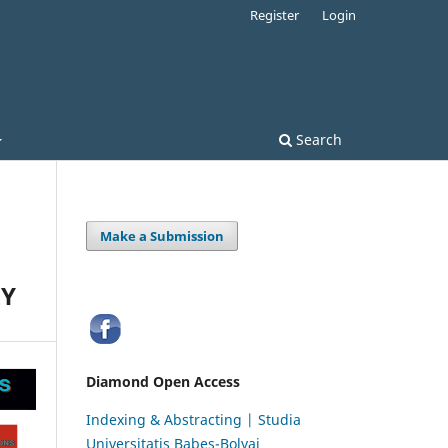
Register
Login
Search
Make a Submission
EY
Diamond Open Access
Indexing & Abstracting | Studia
Universitatis Babeș-Bolyai