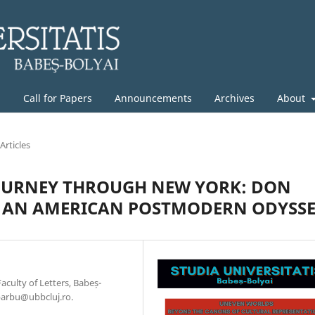
g
Call for Papers
Announcements
Archives
About
Articles
JOURNEY THROUGH NEW YORK: DON
S AN AMERICAN POSTMODERN ODYSS
culty of Letters, Babeș-
.barbu@ubbcluj.ro.