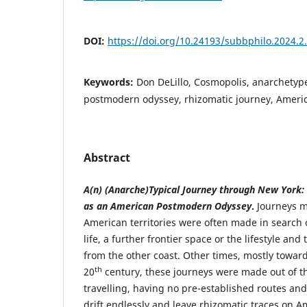
DOI:
https://doi.org/10.24193/subbphilo.2024.2
Keywords:
Don DeLillo, Cosmopolis, anarchetype
postmodern odyssey, rhizomatic journey, Americ
Abstract
A(n) (Anarche)Typical Journey through New York: 
as an American Postmodern Odyssey
.
Journeys m
American territories were often made in search 
life, a further frontier space or the lifestyle an
from the other coast. Other times, mostly toward
th
20
century, these journeys were made out of t
travelling, having no pre-established routes an
drift endlessly and leave rhizomatic traces on A