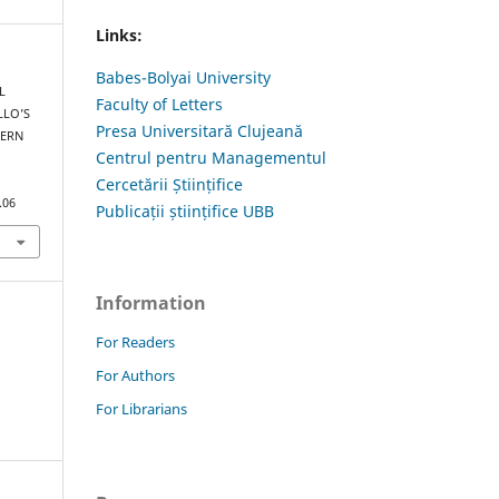
Links:
Babes-Bolyai University
L
Faculty of Letters
LLO’S
Presa Universitară Clujeană
DERN
Centrul pentru Managementul
Cercetării Științifice
.06
Publicații științifice UBB
Information
For Readers
For Authors
For Librarians