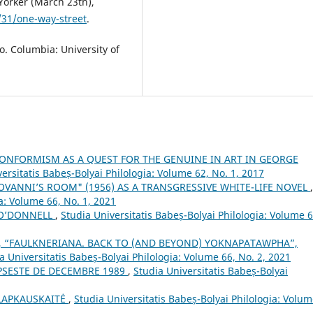
Yorker (March 23th),
31/one-way-street
.
. Columbia: University of
NFORMISM AS A QUEST FOR THE GENUINE IN ART IN GEORGE
ersitatis Babeș-Bolyai Philologia: Volume 62, No. 1, 2017
OVANNI’S ROOM" (1956) AS A TRANSGRESSIVE WHITE-LIFE NOVEL
,
a: Volume 66, No. 1, 2021
 O’DONNELL
,
Studia Universitatis Babeș-Bolyai Philologia: Volume 6
, “FAULKNERIANA. BACK TO (AND BEYOND) YOKNAPATAWPHA”,
a Universitatis Babeș-Bolyai Philologia: Volume 66, No. 2, 2021
PSESTE DE DECEMBRE 1989
,
Studia Universitatis Babeș-Bolyai
ŠLAPKAUSKAITĖ
,
Studia Universitatis Babeș-Bolyai Philologia: Volu