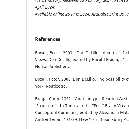
Article history: Received 05 February 2024; Revised
April 2024;
Available online 25 June 2024; Available print 30 J
References
Bawer, Bruce. 2003. “Don DeLillo’s America”. In
Views: Don DeLillo, edited by Harold Bloom, 21-
House Publishers.
Boxall, Peter. 2006. Don DeLillo. The possibility
York: Routledge.
Braga, Corin. 2022. “Anarchetype: Reading Aesth
‘Structure’”. In Theory in the “Post” Era: A Voca
Conceptual Commons, edited by Alexandru Matei
Andrei Terian, 121-39. New York: Bloomsbury A