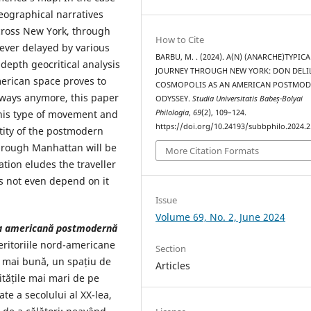
geographical narratives
across New York, through
How to Cite
rever delayed by various
BARBU, M. . (2024). A(N) (ANARCHE)TYPICA
depth geocritical analysis
JOURNEY THROUGH NEW YORK: DON DELI
erican space proves to
COSMOPOLIS AS AN AMERICAN POSTMO
 ways anymore, this paper
ODYSSEY.
Studia Universitatis Babeș-Bolyai
Philologia
,
69
(2), 109–124.
this type of movement and
https://doi.org/10.24193/subbphilo.2024.2
ntity of the postmodern
through Manhattan will be
More Citation Formats
tion eludes the traveller
s not even depend on it
Issue
Volume 69, No. 2, June 2024
eea americană postmodernă
teritoriile nord-americane
Section
ță mai bună, un spațiu de
Articles
nitățile mai mari de pe
ate a secolului al XX-lea,