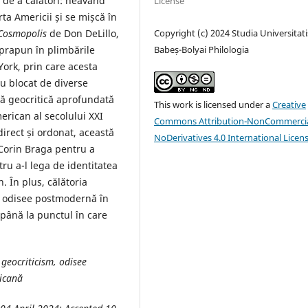
e de a călători: neavând
License
rta Americii și se mișcă în
Cosmopolis
de Don DeLillo,
Copyright (c) 2024 Studia Universitati
uprapun în plimbările
Babeș-Bolyai Philologia
York, prin care acesta
eu blocat de diverse
iză geocritică aprofundată
This work is licensed under a
Creative
erican al secolului XXI
Commons Attribution-NonCommercia
irect și ordonat, această
NoDerivatives 4.0 International Licen
 Corin Braga pentru a
ru a-l lega de identitatea
. În plus, călătoria
o odisee postmodernă în
 până la punctul în care
geocriticism, odisee
ricană