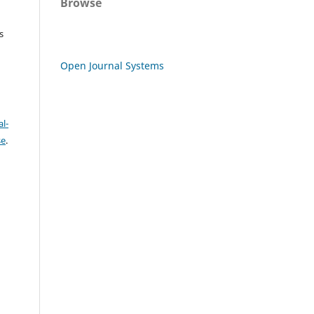
Browse
s
Open Journal Systems
l-
se
.