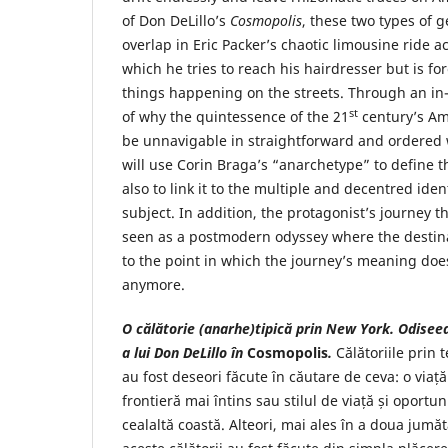
of Don DeLillo’s
Cosmopolis
, these two types of 
overlap in Eric Packer’s chaotic limousine ride 
which he tries to reach his hairdresser but is fo
things happening on the streets. Through an in-
st
of why the quintessence of the 21
century’s Am
be unnavigable in straightforward and ordered
will use Corin Braga’s “anarchetype” to define 
also to link it to the multiple and decentred ide
subject. In addition, the protagonist’s journey 
seen as a postmodern odyssey where the destina
to the point in which the journey’s meaning doe
anymore.
O călătorie (anarhe)tipică prin New York. Odis
a lui Don DeLillo în
Cosmopolis
.
Călătoriile prin 
au fost deseori făcute în căutare de ceva: o via
frontieră mai întins sau stilul de viață și oportu
cealaltă coastă. Alteori, mai ales în a doua jumăt