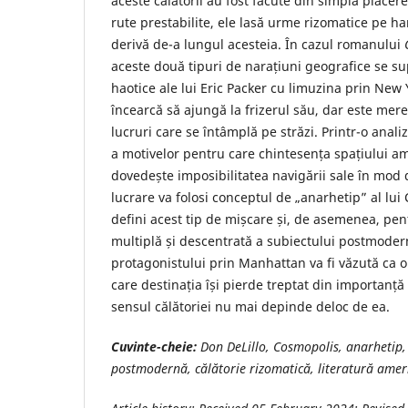
aceste călătorii au fost făcute din simpla plăcer
rute prestabilite, ele lasă urme rizomatice pe ha
derivă de-a lungul acesteia. În cazul romanului
aceste două tipuri de narațiuni geografice se s
haotice ale lui Eric Packer cu limuzina prin New 
încearcă să ajungă la frizerul său, dar este mer
lucruri care se întâmplă pe străzi. Printr-o anal
a motivelor pentru care chintesența spațiului am
dovedește imposibilitatea navigării sale în mod d
lucrare va folosi conceptul de „anarhetip” al lui
defini acest tip de mișcare și, de asemenea, pent
multiplă și descentrată a subiectului postmodern
protagonistului prin Manhattan va fi văzută ca 
care destinația își pierde treptat din importanță
sensul călătoriei nu mai depinde deloc de ea.
Cuvinte-cheie:
Don DeLillo, Cosmopolis, anarhetip, 
postmodernă, călătorie rizomatică, literatură ame