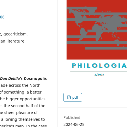
.06
, geocriticism,
an literature
Don Delillo’s
Cosmopolis
ade across the North
of something: a better
pdf
d the bigger opportunities
s the second half of the
he sheer pleasure of
Published
d allowing themselves to
2024-06-25
merica’s map. In the case