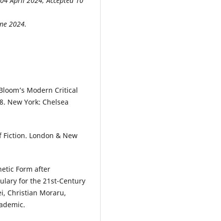
 04 April 2024; Accepted 10
une 2024.
 Bloom’s Modern Critical
28. New York: Chelsea
 of Fiction. London & New
etic Form after
bulary for the 21st-Century
, Christian Moraru,
cademic.