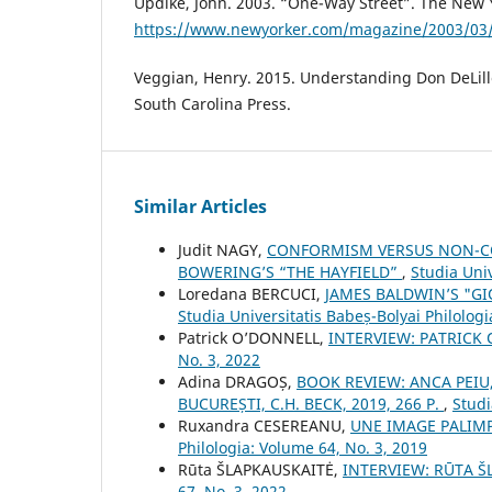
Updike, John. 2003. “One-Way Street”. The New 
https://www.newyorker.com/magazine/2003/03/
Veggian, Henry. 2015. Understanding Don DeLillo
South Carolina Press.
Similar Articles
Judit NAGY,
CONFORMISM VERSUS NON-CO
BOWERING’S “THE HAYFIELD”
,
Studia Univ
Loredana BERCUCI,
JAMES BALDWIN’S "GI
Studia Universitatis Babeș-Bolyai Philologi
Patrick O’DONNELL,
INTERVIEW: PATRICK
No. 3, 2022
Adina DRAGOȘ,
BOOK REVIEW: ANCA PEIU
BUCUREȘTI, C.H. BECK, 2019, 266 P.
,
Studi
Ruxandra CESEREANU,
UNE IMAGE PALIM
Philologia: Volume 64, No. 3, 2019
Rūta ŠLAPKAUSKAITĖ,
INTERVIEW: RŪTA 
67, No. 3, 2022