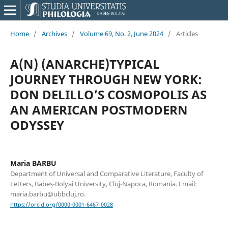
Home
/
Archives
/
Volume 69, No. 2, June 2024
/
Articles
A(N) (ANARCHE)TYPICAL
JOURNEY THROUGH NEW YORK:
DON DELILLO’S COSMOPOLIS AS
AN AMERICAN POSTMODERN
ODYSSEY
Maria BARBU
Department of Universal and Comparative Literature, Faculty of
Letters, Babeș-Bolyai University, Cluj-Napoca, Romania. Email:
maria.barbu@ubbcluj.ro.
https://orcid.org/0000-0001-6467-0028