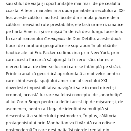
sau stilul de viață și oportunitățile mai mari de pe cealaltă
coastă. Alteori, mai ales în a doua jumătate a secolului al XX-
lea, aceste călătorii au fost făcute din simpla plăcere de a
călători: neavând rute prestabilite, ele lasă urme rizomatice
pe harta Americii și se mișcă în derivă de-a lungul acesteia.
În cazul romanului
Cosmopolis
de Don DeLillo, aceste două
tipuri de narațiuni geografice se suprapun în plimbările
haotice ale lui Eric Packer cu limuzina prin New York, prin
care acesta încearcă să ajungă la frizerul său, dar este
mereu blocat de diverse lucruri care se întâmplă pe străzi.
Printr-o analiză geocritică aprofundată a motivelor pentru
care chintesența spațiului american al secolului XXI
dovedește imposibilitatea navigării sale în mod direct și
ordonat, această lucrare va folosi conceptul de „anarhetip”
al lui Corin Braga pentru a defini acest tip de mișcare și, de
asemenea, pentru a-l lega de identitatea multiplă și
descentrată a subiectului postmodern. În plus, călătoria
protagonistului prin Manhattan va fi văzută ca o odisee
postmodernă în care destinația își pierde treptat din