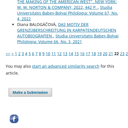
THE MAKING OF THE AMERICAN WEST”. NEW YORK:
W. W. NORTON & COMPANY, 2022, 442 P.
,
Studia
Universitatis Babeș-Bolyai Philologia: Volume 67, No.
4, 2022
Diana BALOGÁČOVÁ,
DAS MOTIV DER
GRENZÜBERSCHREITUNG IN KARPATENDEUTSCHEN
AUTOBIOGRAFIEN
,
Studia Universitatis Babeș-Bolyai
Philologia: Volume 66, No. 3, 2021
<<
<
1
2
3
4
5
6
7
8
9
10
11
12
13
14
15
16
17
18
19
20
21
22
23
2
You may also
start an advanced similarity search
for this
article.
Make a Submission