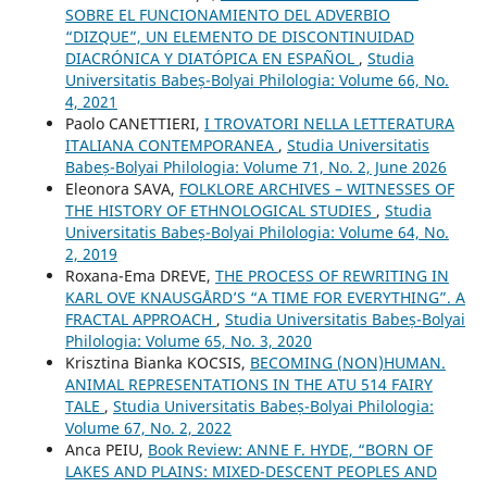
SOBRE EL FUNCIONAMIENTO DEL ADVERBIO
“DIZQUE”, UN ELEMENTO DE DISCONTINUIDAD
DIACRÓNICA Y DIATÓPICA EN ESPAÑOL
,
Studia
Universitatis Babeș-Bolyai Philologia: Volume 66, No.
4, 2021
Paolo CANETTIERI,
I TROVATORI NELLA LETTERATURA
ITALIANA CONTEMPORANEA
,
Studia Universitatis
Babeș-Bolyai Philologia: Volume 71, No. 2, June 2026
Eleonora SAVA,
FOLKLORE ARCHIVES – WITNESSES OF
THE HISTORY OF ETHNOLOGICAL STUDIES
,
Studia
Universitatis Babeș-Bolyai Philologia: Volume 64, No.
2, 2019
Roxana-Ema DREVE,
THE PROCESS OF REWRITING IN
KARL OVE KNAUSGÅRD’S “A TIME FOR EVERYTHING”. A
FRACTAL APPROACH
,
Studia Universitatis Babeș-Bolyai
Philologia: Volume 65, No. 3, 2020
Krisztina Bianka KOCSIS,
BECOMING (NON)HUMAN.
ANIMAL REPRESENTATIONS IN THE ATU 514 FAIRY
TALE
,
Studia Universitatis Babeș-Bolyai Philologia:
Volume 67, No. 2, 2022
Anca PEIU,
Book Review: ANNE F. HYDE, “BORN OF
LAKES AND PLAINS: MIXED-DESCENT PEOPLES AND