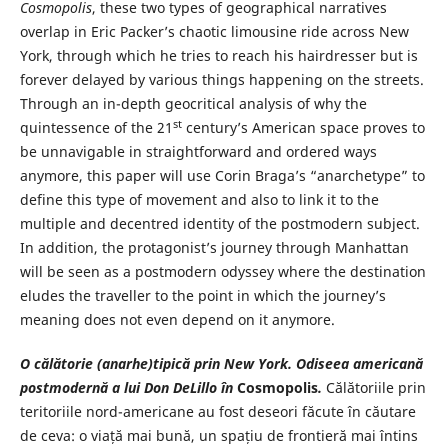
Cosmopolis
, these two types of geographical narratives
overlap in Eric Packer’s chaotic limousine ride across New
York, through which he tries to reach his hairdresser but is
forever delayed by various things happening on the streets.
Through an in-depth geocritical analysis of why the
st
quintessence of the 21
century’s American space proves to
be unnavigable in straightforward and ordered ways
anymore, this paper will use Corin Braga’s “anarchetype” to
define this type of movement and also to link it to the
multiple and decentred identity of the postmodern subject.
In addition, the protagonist’s journey through Manhattan
will be seen as a postmodern odyssey where the destination
eludes the traveller to the point in which the journey’s
meaning does not even depend on it anymore.
O călătorie (anarhe)tipică prin New York. Odiseea americană
postmodernă a lui Don DeLillo în
Cosmopolis
.
Călătoriile prin
teritoriile nord-americane au fost deseori făcute în căutare
de ceva: o viață mai bună, un spațiu de frontieră mai întins