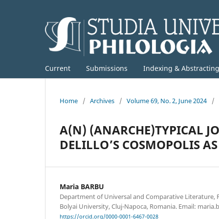
Current
Submissions
Indexing & Abstractin
Home
/
Archives
/
Volume 69, No. 2, June 2024
/
A(N) (ANARCHE)TYPICAL 
DELILLO’S COSMOPOLIS A
Maria BARBU
Department of Universal and Comparative Literature, Fa
Bolyai University, Cluj-Napoca, Romania. Email: maria
https://orcid.org/0000-0001-6467-0028