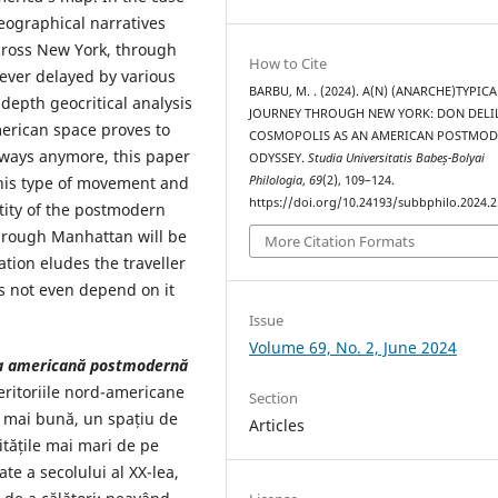
geographical narratives
across New York, through
How to Cite
rever delayed by various
BARBU, M. . (2024). A(N) (ANARCHE)TYPICA
depth geocritical analysis
JOURNEY THROUGH NEW YORK: DON DELI
erican space proves to
COSMOPOLIS AS AN AMERICAN POSTMO
 ways anymore, this paper
ODYSSEY.
Studia Universitatis Babeș-Bolyai
Philologia
,
69
(2), 109–124.
this type of movement and
https://doi.org/10.24193/subbphilo.2024.2
ntity of the postmodern
through Manhattan will be
More Citation Formats
tion eludes the traveller
s not even depend on it
Issue
Volume 69, No. 2, June 2024
eea americană postmodernă
teritoriile nord-americane
Section
ță mai bună, un spațiu de
Articles
nitățile mai mari de pe
ate a secolului al XX-lea,