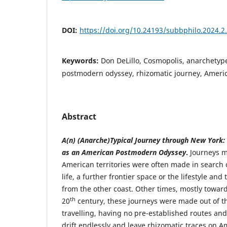
DOI:
https://doi.org/10.24193/subbphilo.2024.2
Keywords:
Don DeLillo, Cosmopolis, anarchetype
postmodern odyssey, rhizomatic journey, Americ
Abstract
A(n) (Anarche)Typical Journey through New York: 
as an American Postmodern Odyssey
.
Journeys m
American territories were often made in search 
life, a further frontier space or the lifestyle an
from the other coast. Other times, mostly toward
th
20
century, these journeys were made out of t
travelling, having no pre-established routes an
drift endlessly and leave rhizomatic traces on A