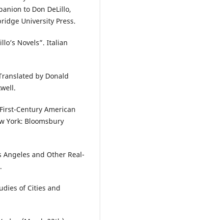
anion to Don DeLillo,
ridge University Press.
llo’s Novels”. Italian
 Translated by Donald
well.
-First-Century American
ew York: Bloomsbury
s Angeles and Other Real-
.
udies of Cities and