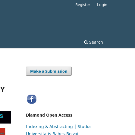
Register
Login
Search
Make a Submission
EY
Diamond Open Access
Indexing & Abstracting | Studia
Universitatis Babeș-Bolyai