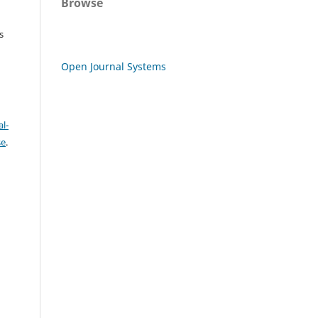
Browse
s
Open Journal Systems
l-
se
.