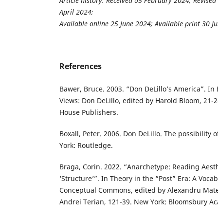
Article history: Received 05 February 2024; Revised
April 2024;
Available online 25 June 2024; Available print 30 J
References
Bawer, Bruce. 2003. “Don DeLillo’s America”. In
Views: Don DeLillo, edited by Harold Bloom, 21-
House Publishers.
Boxall, Peter. 2006. Don DeLillo. The possibility
York: Routledge.
Braga, Corin. 2022. “Anarchetype: Reading Aesth
‘Structure’”. In Theory in the “Post” Era: A Voca
Conceptual Commons, edited by Alexandru Matei
Andrei Terian, 121-39. New York: Bloomsbury A