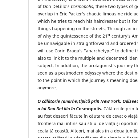
of Don DeLillo’s
Cosmopolis
, these two types of 
overlap in Eric Packer’s chaotic limousine ride 
which he tries to reach his hairdresser but is fo
things happening on the streets. Through an in-
st
of why the quintessence of the 21
century’s Am
be unnavigable in straightforward and ordered
will use Corin Braga’s “anarchetype” to define 
also to link it to the multiple and decentred ide
subject. In addition, the protagonist’s journey 
seen as a postmodern odyssey where the destina
to the point in which the journey’s meaning doe
anymore.
O călătorie (anarhe)tipică prin New York. Odis
a lui Don DeLillo în
Cosmopolis
.
Călătoriile prin 
au fost deseori făcute în căutare de ceva: o via
frontieră mai întins sau stilul de viață și oportu
cealaltă coastă. Alteori, mai ales în a doua jumăt