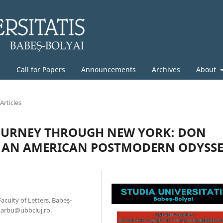
g
Call for Papers
Announcements
Archives
About
Articles
JOURNEY THROUGH NEW YORK: DON
S AN AMERICAN POSTMODERN ODYSS
culty of Letters, Babeș-
.barbu@ubbcluj.ro.