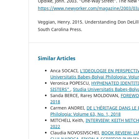
Updike, John. 2003. “One-Way Street”. The New 
https://www.newyorker.com/magazine/2003/03/
Veggian, Henry. 2015. Understanding Don DeLillo
South Carolina Press.
Similar Articles
Anca SOCACI,
L’IDEOLOGIE EN PERSPECTI
Universitatis Babeș-Bolyai Philologia: Volu
Veronica POPESCU,
HYPHENATED IDENTITI
SISTERS”
,
Studia Universitatis Babeș-Bolya
Sanda BERCE, Rareș MOLDOVAN,
FOREW
2018
Carmen ANDREI,
DE L’HÉRITAGE DANS LE
Philologia: Volume 63, No. 1, 2018
MITCHELL Keith,
INTERVIEW: KEITH MITC
2022
Claudia NOVOSIVSCHEI,
BOOK REVIEW: LIA
CLUJ-NAPOCA, EIKON & SCRIPTOR PUBLISH