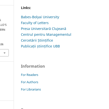
Links:
Babes-Bolyai University
L
Faculty of Letters
LLO’S
Presa Universitară Clujeană
DERN
Centrul pentru Managementul
Cercetării Științifice
.06
Publicații științifice UBB
Information
For Readers
For Authors
For Librarians