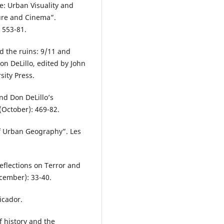
ce: Urban Visuality and
ture and Cinema”.
 553-81.
d the ruins: 9/11 and
n DeLillo, edited by John
ity Press.
and Don DeLillo’s
(October): 469-82.
of Urban Geography”. Les
Reflections on Terror and
cember): 33-40.
icador.
f history and the