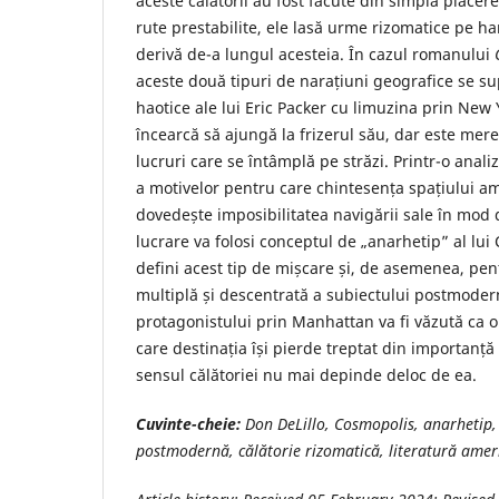
aceste călătorii au fost făcute din simpla plăcer
rute prestabilite, ele lasă urme rizomatice pe ha
derivă de-a lungul acesteia. În cazul romanului
aceste două tipuri de narațiuni geografice se s
haotice ale lui Eric Packer cu limuzina prin New 
încearcă să ajungă la frizerul său, dar este mer
lucruri care se întâmplă pe străzi. Printr-o anal
a motivelor pentru care chintesența spațiului am
dovedește imposibilitatea navigării sale în mod d
lucrare va folosi conceptul de „anarhetip” al lui
defini acest tip de mișcare și, de asemenea, pent
multiplă și descentrată a subiectului postmodern
protagonistului prin Manhattan va fi văzută ca 
care destinația își pierde treptat din importanță
sensul călătoriei nu mai depinde deloc de ea.
Cuvinte-cheie:
Don DeLillo, Cosmopolis, anarhetip, 
postmodernă, călătorie rizomatică, literatură ame