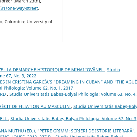
Yorker (March 23th),
31/one-way-street
.
. Columbia: University of
VE : LA DEMARCHE HISTORIQUE DE MIHAI IOVĂNEL
,
Studia
me 67, No. 3, 2022
ES IN CRISTINA GARCÍA’S “DREAMING IN CUBAN” AND “THE AGU
i Philologia: Volume 62, No. 1, 2017
ORD
,
Studia Universitatis Babeș-Bolyai Philologia: Volume 63, No. 4,
 RÉCIT DE FILIATION AU MASCULIN
,
Studia Universitatis Babeș-Boly
HELL
,
Studia Universitatis Babeș-Bolyai Philologia: Volume 67, No. 3
NA MUTHU (ED.), “PETRE GRIMM: SCRIERI DE ISTORIE LITERARĂ”,
ING HOUSE, 2012, 237 P.
,
Studia Universitatis Babeș-Bolyai