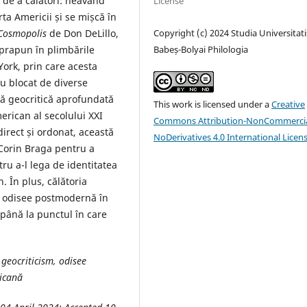
e de a călători: neavând
License
rta Americii și se mișcă în
Cosmopolis
de Don DeLillo,
Copyright (c) 2024 Studia Universitati
uprapun în plimbările
Babeș-Bolyai Philologia
York, prin care acesta
eu blocat de diverse
iză geocritică aprofundată
This work is licensed under a
Creative
erican al secolului XXI
Commons Attribution-NonCommercia
irect și ordonat, această
NoDerivatives 4.0 International Licen
 Corin Braga pentru a
ru a-l lega de identitatea
. În plus, călătoria
o odisee postmodernă în
 până la punctul în care
geocriticism, odisee
ricană