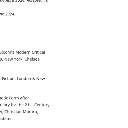
 04 April 2024; Accepted 10
une 2024.
 Bloom’s Modern Critical
28. New York: Chelsea
 of Fiction. London & New
etic Form after
bulary for the 21st-Century
, Christian Moraru,
cademic.