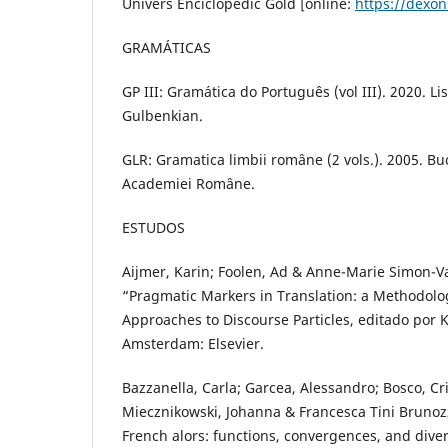
Univers Enciclopedic Gold [online:
https://dexon
GRAMÁTICAS
GP III: Gramática do Português (vol III). 2020. 
Gulbenkian.
GLR: Gramatica limbii române (2 vols.). 2005. Bu
Academiei Române.
ESTUDOS
Aijmer, Karin; Foolen, Ad & Anne-Marie Simon-
“Pragmatic Markers in Translation: a Methodolog
Approaches to Discourse Particles, editado por K
Amsterdam: Elsevier.
Bazzanella, Carla; Garcea, Alessandro; Bosco, Cris
Miecznikowski, Johanna & Francesca Tini Brunozzi
French alors: functions, convergences, and dive