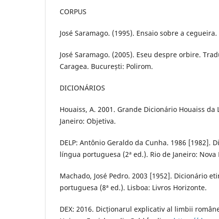
CORPUS
José Saramago. (1995). Ensaio sobre a cegueira.
José Saramago. (2005). Eseu despre orbire. Tra
Caragea. București: Polirom.
DICIONÁRIOS
Houaiss, A. 2001. Grande Dicionário Houaiss da 
Janeiro: Objetiva.
DELP: Antônio Geraldo da Cunha. 1986 [1982]. Di
língua portuguesa (2ª ed.). Rio de Janeiro: Nova 
Machado, José Pedro. 2003 [1952]. Dicionário et
portuguesa (8ª ed.). Lisboa: Livros Horizonte.
DEX: 2016. Dicționarul explicativ al limbii române