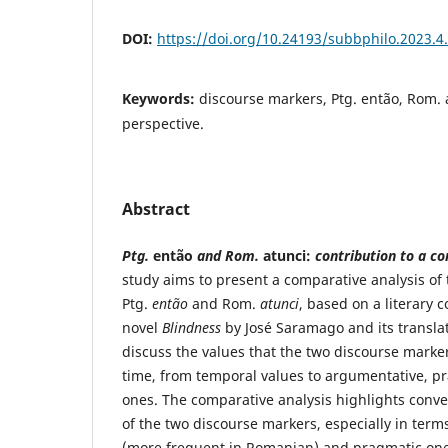
DOI:
https://doi.org/10.24193/subbphilo.2023.4
Keywords:
discourse markers, Ptg. então, Rom. a
perspective.
Abstract
Ptg.
então
and Rom.
atunci:
contribution to a co
study aims to present a comparative analysis of
Ptg.
então
and Rom.
atunci
, based on a literary 
novel
Blindness
by José Saramago and its transla
discuss the values that the two discourse mark
time, from temporal values to argumentative, p
ones. The comparative analysis highlights conv
of the two discourse markers, especially in term
(more frequent in Romanian) and pragmatic on