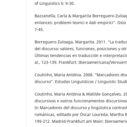
of Linguistics 6: 9-30.
Bazzanella, Carla & Margarita Borreguero Zuloag
entonces: problemi teorici e dati empirici”. Osl
7-45.
Borreguero Zuloaga, Margarita. 2011. “La tradu
del discurso: valores, funciones, posiciones y ot
Últimas tendencias en traducción e interpretació
al., 123-139. Frankfurt: Iberoamericana/Vervuert
Coutinho, Maria Antónia. 2008. “Marcadores disc
discurso”. Estudos Linguísticos / Linguistic Stud
Coutinho, Maria Antónia & Matilde Gonçalves. 
discursivos e outros funcionamentos discursivos:
In Marcadores del discurso y lingüística contras
románicas, editado por Óscar Loureda, Martha R
199-212. Madrid-Frankfurt am Main: Iberoameri