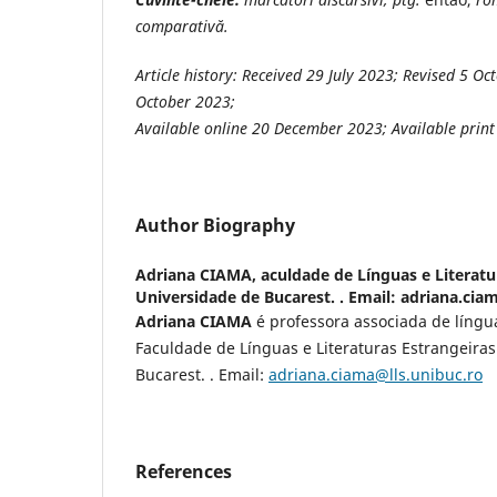
comparativă.
Article history:
Received 29 July 2023; Revised 5 Oc
October 2023
;
Available online
20 December 2023; Available prin
Author Biography
Adriana CIAMA,
aculdade de Línguas e Literatu
Universidade de Bucarest. . Email: adriana.cia
Adriana CIAMA
é professora associada de líng
Faculdade de Línguas e Literaturas Estrangeira
Bucarest. . Email:
adriana.ciama@lls.unibuc.ro
References