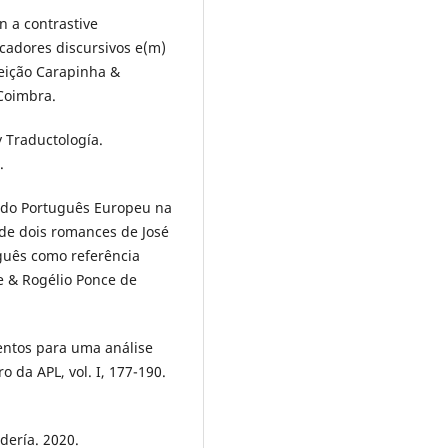
n a contrastive
rcadores discursivos e(m)
ceição Carapinha &
 Coimbra.
 Traductología.
.
 do Português Europeu na
a de dois romances de José
guês como referência
e & Rogélio Ponce de
mentos para uma análise
 da APL, vol. I, 177-190.
dería. 2020.