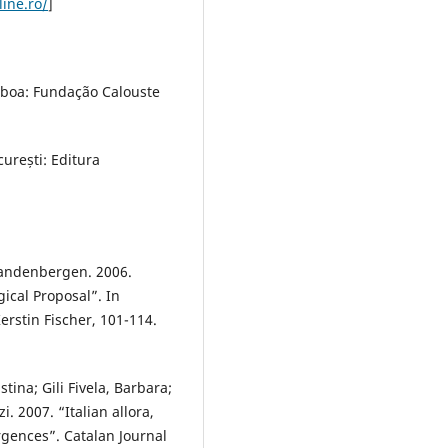
line.ro/
]
Lisboa: Fundação Calouste
curești: Editura
Vandenbergen. 2006.
ical Proposal”. In
erstin Fischer, 101-114.
tina; Gili Fivela, Barbara;
. 2007. “Italian allora,
rgences”. Catalan Journal