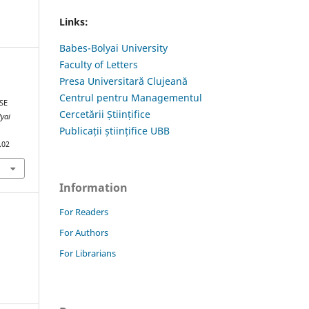
Links:
Babes-Bolyai University
Faculty of Letters
Presa Universitară Clujeană
Centrul pentru Managementul
SE
Cercetării Științifice
lyai
Publicații științifice UBB
.02
Information
For Readers
For Authors
For Librarians