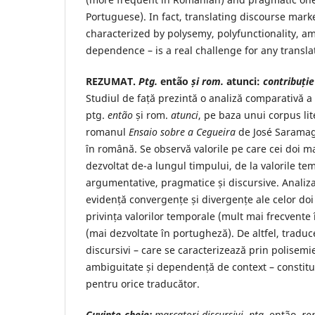
Portuguese). In fact, translating discourse mark
characterized by polysemy, polyfunctionality, a
dependence – is a real challenge for any transla
REZUMAT.
Ptg.
então
și rom.
atunci:
contribuție
Studiul de față prezintă o analiză comparativă a 
ptg.
então
și rom.
atunci
, pe baza unui corpus lit
romanul
Ensaio sobre a Cegueira
de José Saramag
în română. Se observă valorile pe care cei doi ma
dezvoltat de-a lungul timpului, de la valorile te
argumentative, pragmatice și discursive. Analiz
evidență convergențe și divergențe ale celor doi
privința valorilor temporale (mult mai frecvente
(mai dezvoltate în portugheză). De altfel, tradu
discursivi – care se caracterizează prin polisemie
ambiguitate și dependență de context – constitu
pentru orice traducător.
Cuvinte-cheie:
marcatori discursivi, ptg.
então,
ro