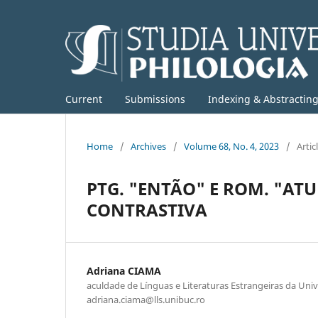
Current
Submissions
Indexing & Abstractin
Home
/
Archives
/
Volume 68, No. 4, 2023
/
Artic
PTG. "ENTÃO" E ROM. "AT
CONTRASTIVA
Adriana CIAMA
aculdade de Línguas e Literaturas Estrangeiras da Univ
adriana.ciama@lls.unibuc.ro