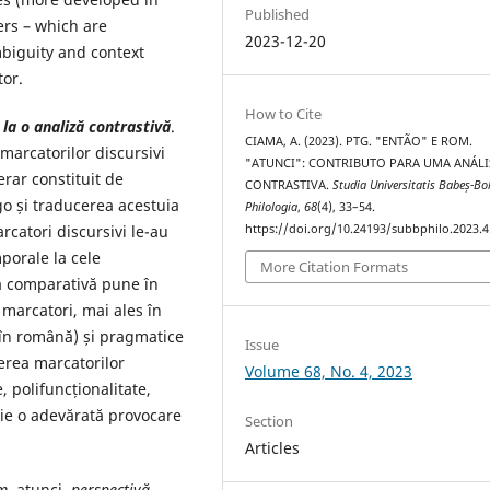
Published
ers – which are
2023-12-20
mbiguity and context
tor.
How to Cite
 la o analiză contrastivă
.
CIAMA, A. (2023). PTG. "ENTÃO" E ROM.
marcatorilor discursivi
"ATUNCI": CONTRIBUTO PARA UMA ANÁLI
erar constituit de
CONTRASTIVA.
Studia Universitatis Babeș-Bo
o și traducerea acestuia
Philologia
,
68
(4), 33–54.
https://doi.org/10.24193/subbphilo.2023.4
rcatori discursivi le-au
mporale la cele
More Citation Formats
a comparativă pune în
 marcatori, mai ales în
 în română) și pragmatice
Issue
cerea marcatorilor
Volume 68, No. 4, 2023
, polifuncționalitate,
ie o adevărată provocare
Section
Articles
m
. atunci
, perspecti
vă