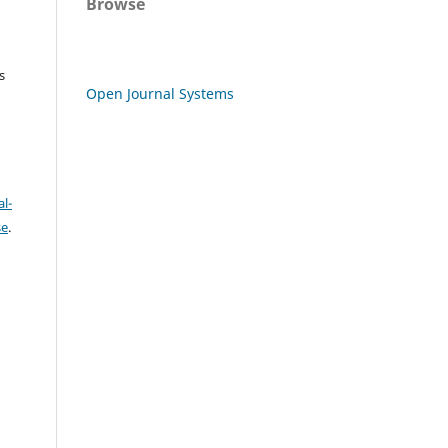
Browse
s
Open Journal Systems
l-
se
.