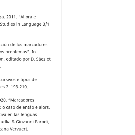
a. 2011. “Allora e
o Studies in Language 3/1:
cción de los marcadores
ros problemas”. In
n, editado por D. Sáez et
.
ursivos e tipos de
ies 2: 193-210.
2020. “Marcadores
 o caso de então e alors.
tiva en las lenguas
udka & Giovanni Parodi,
cana Vervuert.