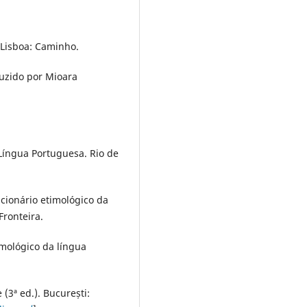
 Lisboa: Caminho.
duzido por Mioara
Língua Portuguesa. Rio de
cionário etimológico da
Fronteira.
imológico da língua
 (3ª ed.). București: