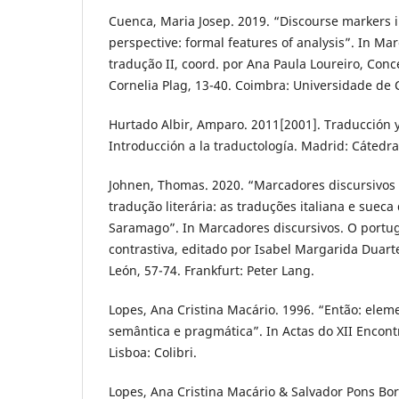
Cuenca, Maria Josep. 2019. “Discourse markers i
perspective: formal features of analysis”. In Ma
tradução II, coord. por Ana Paula Loureiro, Con
Cornelia Plag, 13-40. Coimbra: Universidade de
Hurtado Albir, Amparo. 2011[2001]. Traducción y
Introducción a la traductología. Madrid: Cátedra
Johnen, Thomas. 2020. “Marcadores discursivos
tradução literária: as traduções italiana e suec
Saramago”. In Marcadores discursivos. O portu
contrastiva, editado por Isabel Margarida Duart
León, 57-74. Frankfurt: Peter Lang.
Lopes, Ana Cristina Macário. 1996. “Então: ele
semântica e pragmática”. In Actas do XII Encontro
Lisboa: Colibri.
Lopes, Ana Cristina Macário & Salvador Pons Bor