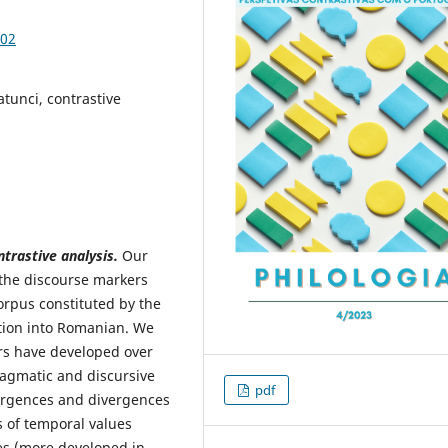
.02
tunci, contrastive
ntrastive analysis
.
Our
 the discourse markers
corpus constituted by the
tion into Romanian. We
ers have developed over
ragmatic and discursive
pdf
ergences and divergences
s of temporal values
es (more developed in