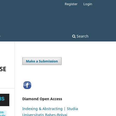
Register
Login
Search
Make a Submission
SE
Diamond Open Access
Indexing & Abstracting | Studia
Universitatis Babeș-Bolyai