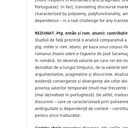
Portuguese). In fact, translating discourse mark
characterized by polysemy, polyfunctionality, a
dependence – is a real challenge for any transla
REZUMAT.
Ptg.
então
și rom.
atunci:
contribuție
Studiul de față prezintă o analiză comparativă a 
ptg.
então
și rom.
atunci
, pe baza unui corpus lit
romanul
Ensaio sobre a Cegueira
de José Saramag
în română. Se observă valorile pe care cei doi ma
dezvoltat de-a lungul timpului, de la valorile te
argumentative, pragmatice și discursive. Analiz
evidență convergențe și divergențe ale celor doi
privința valorilor temporale (mult mai frecvente
(mai dezvoltate în portugheză). De altfel, tradu
discursivi – care se caracterizează prin polisemie
ambiguitate și dependență de context – constitu
pentru orice traducător.
Cuvinte-cheie:
marcatori discursivi, ptg.
então,
ro