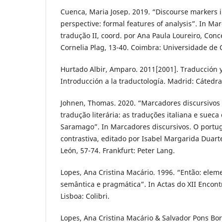
Cuenca, Maria Josep. 2019. “Discourse markers i
perspective: formal features of analysis”. In Ma
tradução II, coord. por Ana Paula Loureiro, Con
Cornelia Plag, 13-40. Coimbra: Universidade de
Hurtado Albir, Amparo. 2011[2001]. Traducción y
Introducción a la traductología. Madrid: Cátedra
Johnen, Thomas. 2020. “Marcadores discursivos
tradução literária: as traduções italiana e suec
Saramago”. In Marcadores discursivos. O portu
contrastiva, editado por Isabel Margarida Duart
León, 57-74. Frankfurt: Peter Lang.
Lopes, Ana Cristina Macário. 1996. “Então: ele
semântica e pragmática”. In Actas do XII Encontro
Lisboa: Colibri.
Lopes, Ana Cristina Macário & Salvador Pons Bor