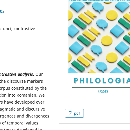
.02
tunci, contrastive
ntrastive analysis
.
Our
 the discourse markers
corpus constituted by the
tion into Romanian. We
ers have developed over
ragmatic and discursive
pdf
ergences and divergences
s of temporal values
es (more developed in