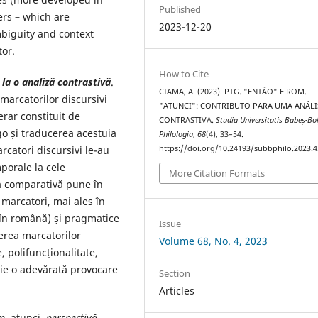
Published
ers – which are
2023-12-20
mbiguity and context
tor.
How to Cite
 la o analiză contrastivă
.
CIAMA, A. (2023). PTG. "ENTÃO" E ROM.
marcatorilor discursivi
"ATUNCI": CONTRIBUTO PARA UMA ANÁLI
erar constituit de
CONTRASTIVA.
Studia Universitatis Babeș-Bo
o și traducerea acestuia
Philologia
,
68
(4), 33–54.
https://doi.org/10.24193/subbphilo.2023.4
rcatori discursivi le-au
mporale la cele
More Citation Formats
a comparativă pune în
 marcatori, mai ales în
 în română) și pragmatice
Issue
cerea marcatorilor
Volume 68, No. 4, 2023
, polifuncționalitate,
ie o adevărată provocare
Section
Articles
m
. atunci
, perspecti
vă