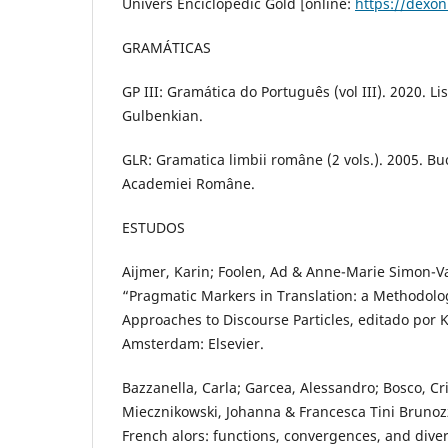
Univers Enciclopedic Gold [online:
https://dexon
GRAMÁTICAS
GP III: Gramática do Português (vol III). 2020. 
Gulbenkian.
GLR: Gramatica limbii române (2 vols.). 2005. Bu
Academiei Române.
ESTUDOS
Aijmer, Karin; Foolen, Ad & Anne-Marie Simon-
“Pragmatic Markers in Translation: a Methodolog
Approaches to Discourse Particles, editado por K
Amsterdam: Elsevier.
Bazzanella, Carla; Garcea, Alessandro; Bosco, Cris
Miecznikowski, Johanna & Francesca Tini Brunozzi
French alors: functions, convergences, and dive