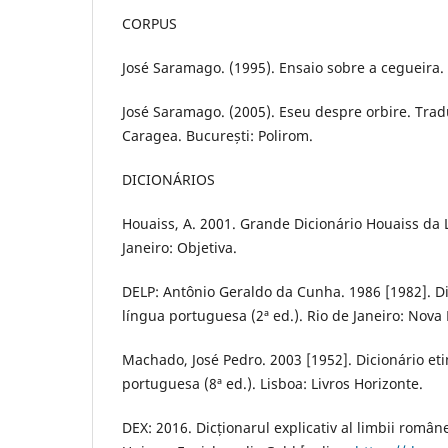
CORPUS
José Saramago. (1995). Ensaio sobre a cegueira.
José Saramago. (2005). Eseu despre orbire. Tra
Caragea. București: Polirom.
DICIONÁRIOS
Houaiss, A. 2001. Grande Dicionário Houaiss da 
Janeiro: Objetiva.
DELP: Antônio Geraldo da Cunha. 1986 [1982]. Di
língua portuguesa (2ª ed.). Rio de Janeiro: Nova 
Machado, José Pedro. 2003 [1952]. Dicionário et
portuguesa (8ª ed.). Lisboa: Livros Horizonte.
DEX: 2016. Dicționarul explicativ al limbii române