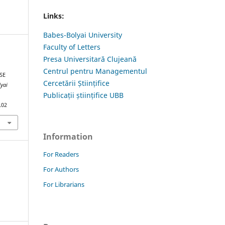
Links:
Babes-Bolyai University
Faculty of Letters
Presa Universitară Clujeană
Centrul pentru Managementul
SE
Cercetării Științifice
lyai
Publicații științifice UBB
.02
Information
For Readers
For Authors
For Librarians