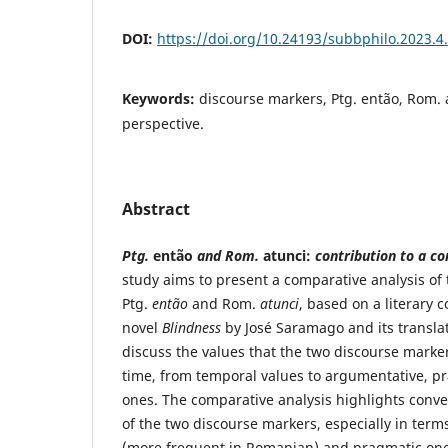
DOI:
https://doi.org/10.24193/subbphilo.2023.4
Keywords:
discourse markers, Ptg. então, Rom. a
perspective.
Abstract
Ptg.
então
and Rom.
atunci:
contribution to a co
study aims to present a comparative analysis of
Ptg.
então
and Rom.
atunci
, based on a literary 
novel
Blindness
by José Saramago and its transla
discuss the values that the two discourse mark
time, from temporal values to argumentative, p
ones. The comparative analysis highlights conv
of the two discourse markers, especially in term
(more frequent in Romanian) and pragmatic on