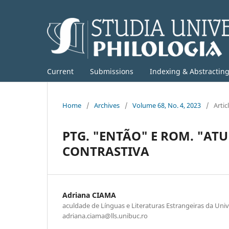
Current
Submissions
Indexing & Abstractin
Home
/
Archives
/
Volume 68, No. 4, 2023
/
Artic
PTG. "ENTÃO" E ROM. "AT
CONTRASTIVA
Adriana CIAMA
aculdade de Línguas e Literaturas Estrangeiras da Univ
adriana.ciama@lls.unibuc.ro