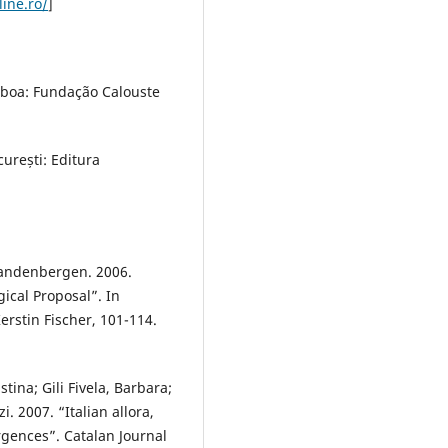
line.ro/
]
Lisboa: Fundação Calouste
curești: Editura
Vandenbergen. 2006.
ical Proposal”. In
erstin Fischer, 101-114.
tina; Gili Fivela, Barbara;
. 2007. “Italian allora,
rgences”. Catalan Journal