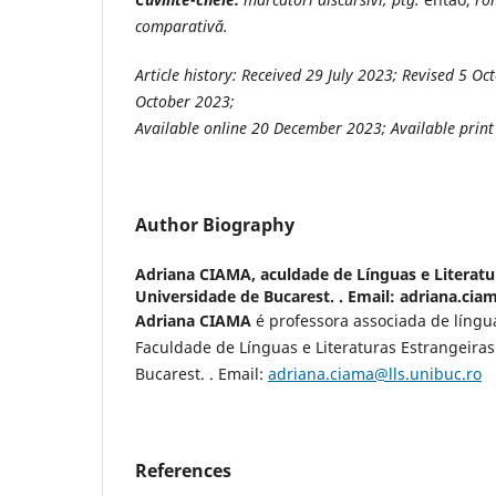
comparativă.
Article history:
Received 29 July 2023; Revised 5 Oc
October 2023
;
Available online
20 December 2023; Available prin
Author Biography
Adriana CIAMA,
aculdade de Línguas e Literatu
Universidade de Bucarest. . Email: adriana.cia
Adriana CIAMA
é professora associada de líng
Faculdade de Línguas e Literaturas Estrangeira
Bucarest. . Email:
adriana.ciama@lls.unibuc.ro
References