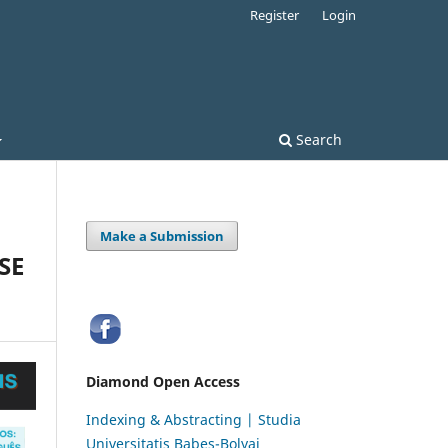
Register
Login
Search
Make a Submission
SE
Diamond Open Access
Indexing & Abstracting | Studia
Universitatis Babeș-Bolyai