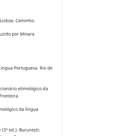
 Lisboa: Caminho.
duzido por Mioara
Língua Portuguesa. Rio de
cionário etimológico da
Fronteira.
imológico da língua
 (3ª ed.). București: