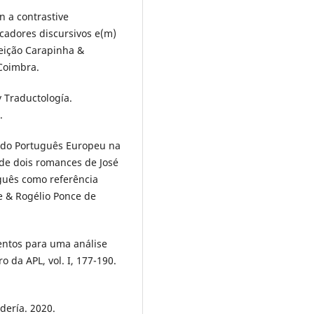
n a contrastive
rcadores discursivos e(m)
ceição Carapinha &
 Coimbra.
 Traductología.
.
 do Português Europeu na
a de dois romances de José
guês como referência
e & Rogélio Ponce de
mentos para uma análise
 da APL, vol. I, 177-190.
dería. 2020.