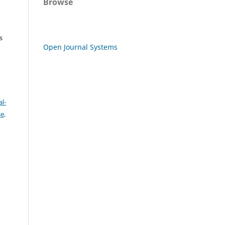
Browse
s
Open Journal Systems
l-
se
.