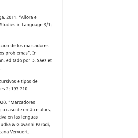
a. 2011. “Allora e
o Studies in Language 3/1:
cción de los marcadores
ros problemas”. In
n, editado por D. Sáez et
.
ursivos e tipos de
ies 2: 193-210.
2020. “Marcadores
 o caso de então e alors.
tiva en las lenguas
udka & Giovanni Parodi,
cana Vervuert.