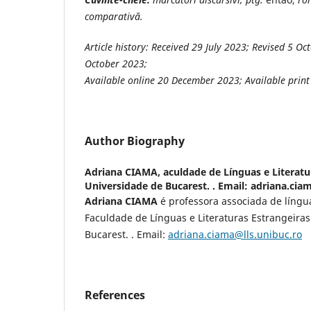
comparativă.
Article history:
Received 29 July 2023; Revised 5 Oc
October 2023
;
Available online
20 December 2023; Available prin
Author Biography
Adriana CIAMA,
aculdade de Línguas e Literatu
Universidade de Bucarest. . Email: adriana.cia
Adriana CIAMA
é professora associada de líng
Faculdade de Línguas e Literaturas Estrangeira
Bucarest. . Email:
adriana.ciama@lls.unibuc.ro
References