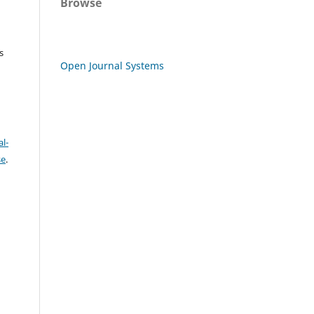
Browse
s
Open Journal Systems
l-
se
.