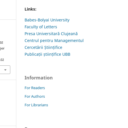
Links:
Babes-Bolyai University
Faculty of Letters
Presa Universitară Clujeană
Centrul pentru Managementul
SE
Cercetării Științifice
lyai
Publicații științifice UBB
.02
Information
For Readers
For Authors
For Librarians