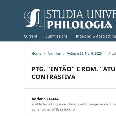
Current
Submissions
Indexing & Abstractin
Home
/
Archives
/
Volume 68, No. 4, 2023
/
Artic
PTG. "ENTÃO" E ROM. "AT
CONTRASTIVA
Adriana CIAMA
aculdade de Línguas e Literaturas Estrangeiras da Univ
adriana.ciama@lls.unibuc.ro