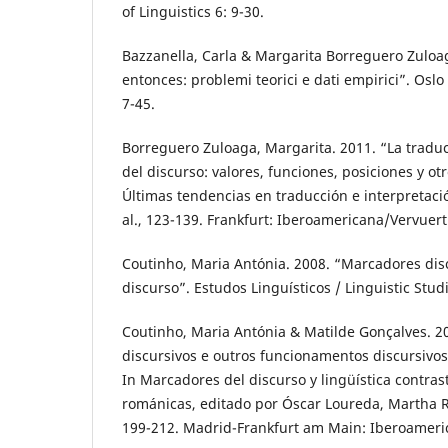
of Linguistics 6: 9-30.
Bazzanella, Carla & Margarita Borreguero Zuloag
entonces: problemi teorici e dati empirici”. Osl
7-45.
Borreguero Zuloaga, Margarita. 2011. “La tradu
del discurso: valores, funciones, posiciones y ot
Últimas tendencias en traducción e interpretació
al., 123-139. Frankfurt: Iberoamericana/Vervuert
Coutinho, Maria Antónia. 2008. “Marcadores disc
discurso”. Estudos Linguísticos / Linguistic Stud
Coutinho, Maria Antónia & Matilde Gonçalves. 
discursivos e outros funcionamentos discursivos:
In Marcadores del discurso y lingüística contras
románicas, editado por Óscar Loureda, Martha R
199-212. Madrid-Frankfurt am Main: Iberoameri