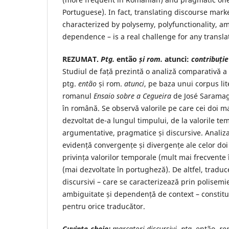
Portuguese). In fact, translating discourse mark
characterized by polysemy, polyfunctionality, a
dependence – is a real challenge for any transla
REZUMAT.
Ptg.
então
și rom.
atunci:
contribuție
Studiul de față prezintă o analiză comparativă a 
ptg.
então
și rom.
atunci
, pe baza unui corpus lit
romanul
Ensaio sobre a Cegueira
de José Saramag
în română. Se observă valorile pe care cei doi ma
dezvoltat de-a lungul timpului, de la valorile te
argumentative, pragmatice și discursive. Analiz
evidență convergențe și divergențe ale celor doi
privința valorilor temporale (mult mai frecvente
(mai dezvoltate în portugheză). De altfel, tradu
discursivi – care se caracterizează prin polisemie
ambiguitate și dependență de context – constitu
pentru orice traducător.
Cuvinte-cheie:
marcatori discursivi, ptg.
então,
ro