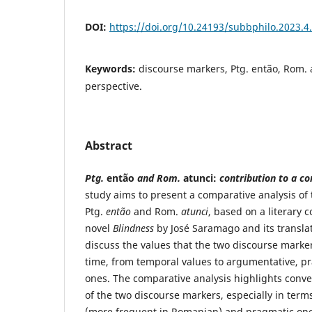
DOI:
https://doi.org/10.24193/subbphilo.2023.4
Keywords:
discourse markers, Ptg. então, Rom. a
perspective.
Abstract
Ptg.
então
and Rom.
atunci:
contribution to a co
study aims to present a comparative analysis of
Ptg.
então
and Rom.
atunci
, based on a literary 
novel
Blindness
by José Saramago and its transla
discuss the values that the two discourse mark
time, from temporal values to argumentative, p
ones. The comparative analysis highlights conv
of the two discourse markers, especially in term
(more frequent in Romanian) and pragmatic on