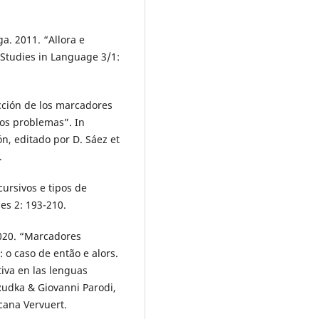
a. 2011. “Allora e
o Studies in Language 3/1:
cción de los marcadores
ros problemas”. In
n, editado por D. Sáez et
.
ursivos e tipos de
ies 2: 193-210.
2020. “Marcadores
 o caso de então e alors.
tiva en las lenguas
udka & Giovanni Parodi,
cana Vervuert.