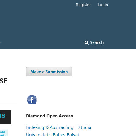
Register
Login
Search
Make a Submission
SE
Diamond Open Access
Indexing & Abstracting | Studia
Universitatis Babeș-Bolyai