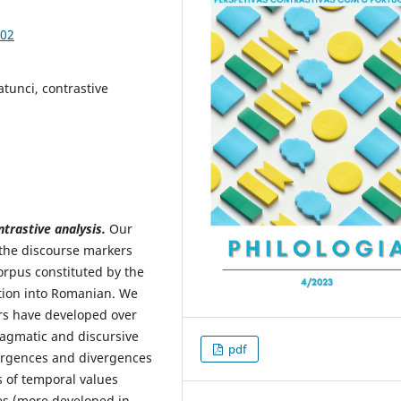
.02
tunci, contrastive
ntrastive analysis
.
Our
 the discourse markers
corpus constituted by the
tion into Romanian. We
ers have developed over
ragmatic and discursive
pdf
ergences and divergences
s of temporal values
es (more developed in