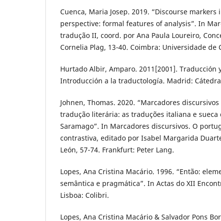
Cuenca, Maria Josep. 2019. “Discourse markers i
perspective: formal features of analysis”. In Ma
tradução II, coord. por Ana Paula Loureiro, Con
Cornelia Plag, 13-40. Coimbra: Universidade de
Hurtado Albir, Amparo. 2011[2001]. Traducción y
Introducción a la traductología. Madrid: Cátedra
Johnen, Thomas. 2020. “Marcadores discursivos
tradução literária: as traduções italiana e suec
Saramago”. In Marcadores discursivos. O portu
contrastiva, editado por Isabel Margarida Duart
León, 57-74. Frankfurt: Peter Lang.
Lopes, Ana Cristina Macário. 1996. “Então: ele
semântica e pragmática”. In Actas do XII Encontro
Lisboa: Colibri.
Lopes, Ana Cristina Macário & Salvador Pons Bor