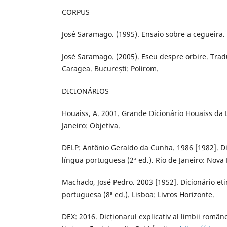
CORPUS
José Saramago. (1995). Ensaio sobre a cegueira.
José Saramago. (2005). Eseu despre orbire. Tra
Caragea. București: Polirom.
DICIONÁRIOS
Houaiss, A. 2001. Grande Dicionário Houaiss da 
Janeiro: Objetiva.
DELP: Antônio Geraldo da Cunha. 1986 [1982]. Di
língua portuguesa (2ª ed.). Rio de Janeiro: Nova 
Machado, José Pedro. 2003 [1952]. Dicionário et
portuguesa (8ª ed.). Lisboa: Livros Horizonte.
DEX: 2016. Dicționarul explicativ al limbii române