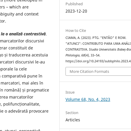
Published
ers – which are
2023-12-20
mbiguity and context
tor.
How to Cite
 la o analiză contrastivă
.
CIAMA, A. (2023). PTG. "ENTÃO" E ROM.
marcatorilor discursivi
"ATUNCI": CONTRIBUTO PARA UMA ANÁLI
erar constituit de
CONTRASTIVA.
Studia Universitatis Babeș-Bo
o și traducerea acestuia
Philologia
,
68
(4), 33–54.
https://doi.org/10.24193/subbphilo.2023.4
rcatori discursivi le-au
mporale la cele
More Citation Formats
a comparativă pune în
 marcatori, mai ales în
 în română) și pragmatice
Issue
cerea marcatorilor
Volume 68, No. 4, 2023
, polifuncționalitate,
ie o adevărată provocare
Section
Articles
m
. atunci
, perspecti
vă