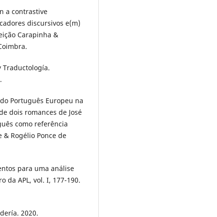
n a contrastive
rcadores discursivos e(m)
ceição Carapinha &
 Coimbra.
 Traductología.
.
 do Português Europeu na
a de dois romances de José
guês como referência
e & Rogélio Ponce de
mentos para uma análise
 da APL, vol. I, 177-190.
dería. 2020.