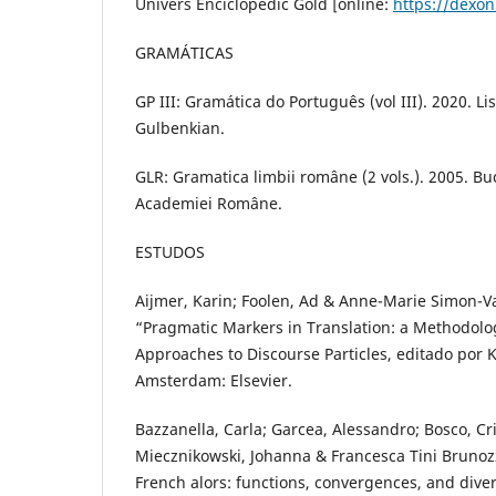
Univers Enciclopedic Gold [online:
https://dexon
GRAMÁTICAS
GP III: Gramática do Português (vol III). 2020. 
Gulbenkian.
GLR: Gramatica limbii române (2 vols.). 2005. Bu
Academiei Române.
ESTUDOS
Aijmer, Karin; Foolen, Ad & Anne-Marie Simon-
“Pragmatic Markers in Translation: a Methodolog
Approaches to Discourse Particles, editado por K
Amsterdam: Elsevier.
Bazzanella, Carla; Garcea, Alessandro; Bosco, Cris
Miecznikowski, Johanna & Francesca Tini Brunozzi
French alors: functions, convergences, and dive