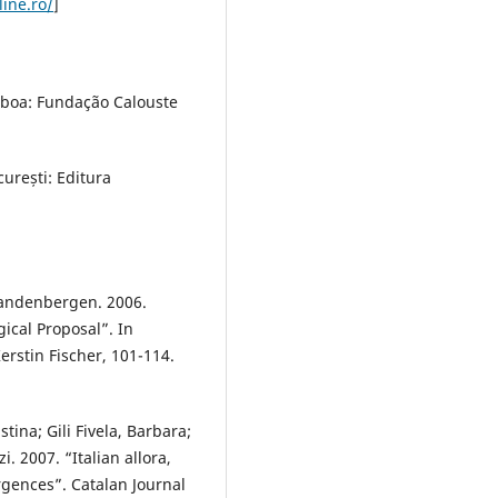
line.ro/
]
Lisboa: Fundação Calouste
curești: Editura
Vandenbergen. 2006.
ical Proposal”. In
erstin Fischer, 101-114.
tina; Gili Fivela, Barbara;
. 2007. “Italian allora,
rgences”. Catalan Journal