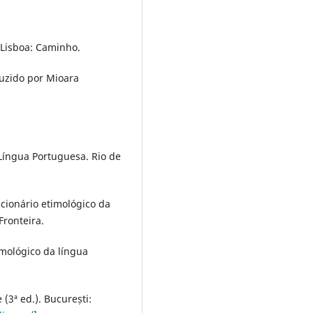
 Lisboa: Caminho.
duzido por Mioara
Língua Portuguesa. Rio de
cionário etimológico da
Fronteira.
imológico da língua
 (3ª ed.). București: