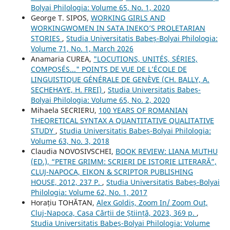
Bolyai Philologia: Volume 65, No. 1, 2020
George T. SIPOS,
WORKING GIRLS AND
WORKINGWOMEN IN SATA INEKO’S PROLETARIAN
STORIES
,
Studia Universitatis Babeș-Bolyai Philologia:
Volume 71, No. 1, March 2026
Anamaria CUREA,
"LOCUTIONS, UNITÉS, SÉRIES,
COMPOSÉS..." POINTS DE VUE DE L’ÉCOLE DE
LINGUISTIQUE GÉNÉRALE DE GENÈVE (CH. BALLY, A.
SECHEHAYE, H. FREI)
,
Studia Universitatis Babeș-
Bolyai Philologia: Volume 65, No. 2, 2020
Mihaela SECRIERU,
100 YEARS OF ROMANIAN
THEORETICAL SYNTAX A QUANTITATIVE QUALITATIVE
STUDY
,
Studia Universitatis Babeș-Bolyai Philologia:
Volume 63, No. 3, 2018
Claudia NOVOSIVSCHEI,
BOOK REVIEW: LIANA MUTHU
(ED.), “PETRE GRIMM: SCRIERI DE ISTORIE LITERARĂ”,
CLUJ-NAPOCA, EIKON & SCRIPTOR PUBLISHING
HOUSE, 2012, 237 P.
,
Studia Universitatis Babeș-Bolyai
Philologia: Volume 62, No. 1, 2017
Horațiu TOHĂTAN,
Alex Goldiș, Zoom In/ Zoom Out,
Cluj-Napoca, Casa Cărții de Știință, 2023, 369 p.
,
Studia Universitatis Babeș-Bolyai Philologia: Volume