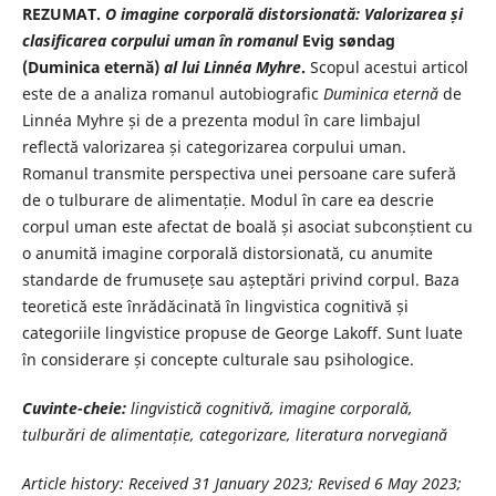
REZUMAT.
O imagine corporală distorsionată: Valorizarea și
clasificarea corpului uman în romanul
Evig søndag
(Duminica eternă)
al lui Linnéa Myhre
.
Scopul acestui articol
este de a analiza romanul autobiografic
Duminica eternă
de
Linnéa Myhre și de a prezenta modul în care limbajul
reflectă valorizarea și categorizarea corpului uman.
Romanul transmite perspectiva unei persoane care suferă
de o tulburare de alimentație. Modul în care ea descrie
corpul uman este afectat de boală și asociat subconștient cu
o anumită imagine corporală distorsionată, cu anumite
standarde de frumusețe sau așteptări privind corpul. Baza
teoretică este înrădăcinată în lingvistica cognitivă și
categoriile lingvistice propuse de George Lakoff. Sunt luate
în considerare și concepte culturale sau psihologice.
Cuvinte-cheie:
lingvistică cognitivă, imagine corporală,
tulburări de alimentație, categorizare, literatura norvegiană
Article history: Received
31 January 2023
; Revised
6 May 2023
;