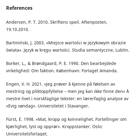
References
Andersen, P. T. 2010. Skriftens speil. Aftenposten,
19.10.2010.
Bartmiński, J. 2003. «Miejsce wartości w językowym obrazie
świata». Język w kręgu wartości. Studia semantyczne, Lublin.
Borker, L., & Brøndgaard, P. E. 1990. Den bearbejdede
virkelighed: Om faktion. København: Forlaget Amanda.
Engen, V. H. 2021. «Jeg prøver å kjenne på følelsen av
mestring og pliktoppfyllelse – men jeg kan ikke finne den» Å
mestre livet i norskfaglige tekster: en lærerfaglig analyse av
«Evig søndag». Universitetet i Stavanger.
Fürst, E. 1998. «Mat, kropp og kvinnelighet. Fortellinger om
kjærlighet, lyst og opprør». Kroppstanker. Oslo:
Universitetsforlaget.