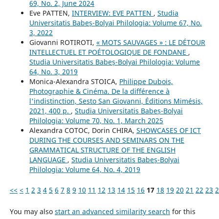
69, No. 2, June 2024
Eve PATTEN,
INTERVIEW: EVE PATTEN
,
Studia
Universitatis Babeș-Bolyai Philologia: Volume 67, No.
3, 2022
Giovanni ROTIROTI,
« MOTS SAUVAGES » : LE DÉTOUR
INTELLECTUEL ET POÉTOLOGIQUE DE FONDANE
,
Studia Universitatis Babeș-Bolyai Philologia: Volume
64, No. 3, 2019
Monica-Alexandra STOICA,
Philippe Dubois,
Photographie & Cinéma. De la différence à
l'indistinction, Sesto San Giovanni, Éditions Mimésis,
2021, 400 p.
,
Studia Universitatis Babeș-Bolyai
Philologia: Volume 70, No. 1, March 2025
Alexandra COTOC, Dorin CHIRA,
SHOWCASES OF ICT
DURING THE COURSES AND SEMINARS ON THE
GRAMMATICAL STRUCTURE OF THE ENGLISH
LANGUAGE
,
Studia Universitatis Babeș-Bolyai
Philologia: Volume 64, No. 4, 2019
<<
<
1
2
3
4
5
6
7
8
9
10
11
12
13
14
15
16
17
18
19
20
21
22
23
2
You may also
start an advanced similarity search
for this