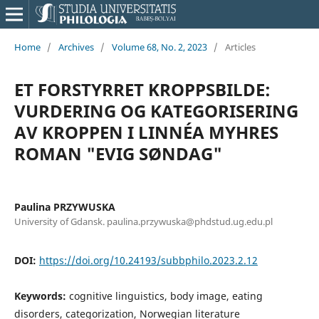
Home
/
Archives
/
Volume 68, No. 2, 2023
/
Articles
ET FORSTYRRET KROPPSBILDE:
VURDERING OG KATEGORISERING
AV KROPPEN I LINNÉA MYHRES
ROMAN "EVIG SØNDAG"
Paulina PRZYWUSKA
University of Gdansk. paulina.przywuska@phdstud.ug.edu.pl
DOI:
https://doi.org/10.24193/subbphilo.2023.2.12
Keywords:
cognitive linguistics, body image, eating
disorders, categorization, Norwegian literature