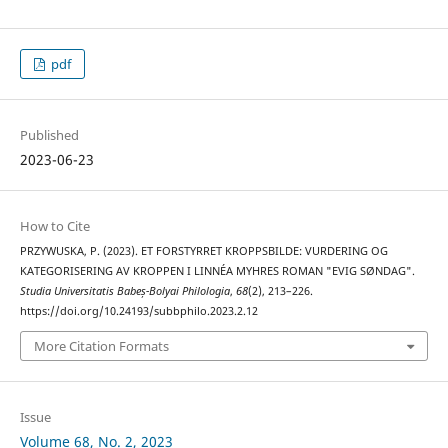
pdf
Published
2023-06-23
How to Cite
PRZYWUSKA, P. (2023). ET FORSTYRRET KROPPSBILDE: VURDERING OG
KATEGORISERING AV KROPPEN I LINNÉA MYHRES ROMAN "EVIG SØNDAG".
Studia Universitatis Babeș-Bolyai Philologia
,
68
(2), 213–226.
https://doi.org/10.24193/subbphilo.2023.2.12
More Citation Formats
Issue
Volume 68, No. 2, 2023