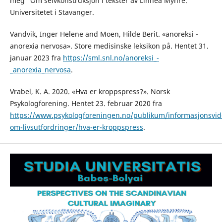
meg” Om selvkonstruksjon i tekster av Linnéa Myhre.
Universitetet i Stavanger.
Vandvik, Inger Helene and Moen, Hilde Berit. «anoreksi -
anorexia nervosa». Store medisinske leksikon på. Hentet 31.
januar 2023 fra
https://sml.snl.no/anoreksi_-
_anorexia_nervosa
.
Vrabel, K. A. 2020. «Hva er kroppspress?». Norsk
Psykologforening. Hentet 23. februar 2020 fra
https://www.psykologforeningen.no/publikum/informasjonsvid
om-livsutfordringer/hva-er-kroppspress
.