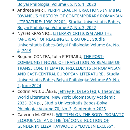
Bolyai Philologia: Volume 65, No. 1, 2020
Andreea MÎRȚ,
PERIPHERAL INTERACTIONS IN MIHAI
IOVĂNEL’S “HISTORY OF CONTEMPORARY ROMANIAN
LITERATURE: 1990-2020”
,
Studia Universitatis Babeș-
Bolyai Philologia: Volume 67, No. 3, 2022
Nysret KRASNIQI,
LITERARY CRITICISM AND THE
“APORIAS” OF READING LITERATURE
,
Studia
Universitatis Babeș-Bolyai Philologia: Volume 64, No.
4, 2019
Bogdan CONTEA, Iulia PIETRARU,
THE POST-
COMMUNIST NOVEL OF TRANSITION AS REALISM OF
TRANSITION. THEMATIC PRECEDENTS IN ROMANIAN
AND EAST-CENTRAL EUROPEAN LITERATURE
,
Studia
Universitatis Babeș-Bolyai Philologia: Volume 69, No.
2, June 2024
Codrin ANICULĂESE,
Jeffrey R. Di Leo (ed.), Theory as
World Literature, New York: Bloomsbury Academic,
2025, 284 p.
,
Studia Universitatis Babeș-Bolyai
Philologia: Volume 70, No. 3, September 2025
Caterina M. GRASL,
WRITTEN ON THE BODY: ‘SOMATIC
ELOQUENCE’ AND THE (DE)CONSTRUCTION OF
GENDER IN ELIZA HAYWOOD’S “LOVE IN EXCESS”
,