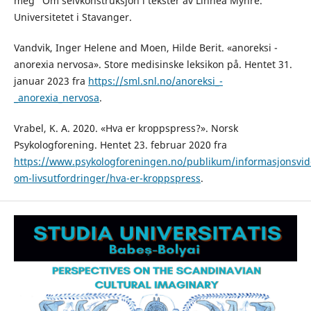
meg” Om selvkonstruksjon i tekster av Linnéa Myhre.
Universitetet i Stavanger.
Vandvik, Inger Helene and Moen, Hilde Berit. «anoreksi -
anorexia nervosa». Store medisinske leksikon på. Hentet 31.
januar 2023 fra
https://sml.snl.no/anoreksi_-
_anorexia_nervosa
.
Vrabel, K. A. 2020. «Hva er kroppspress?». Norsk
Psykologforening. Hentet 23. februar 2020 fra
https://www.psykologforeningen.no/publikum/informasjonsvid
om-livsutfordringer/hva-er-kroppspress
.