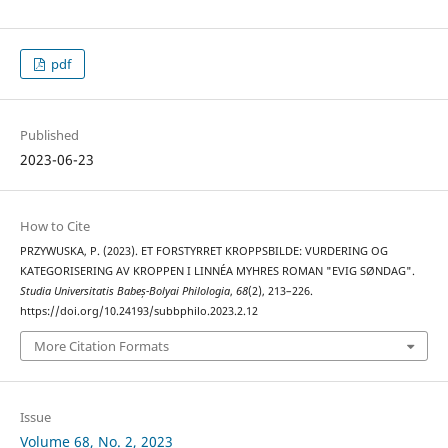
pdf
Published
2023-06-23
How to Cite
PRZYWUSKA, P. (2023). ET FORSTYRRET KROPPSBILDE: VURDERING OG
KATEGORISERING AV KROPPEN I LINNÉA MYHRES ROMAN "EVIG SØNDAG".
Studia Universitatis Babeș-Bolyai Philologia
,
68
(2), 213–226.
https://doi.org/10.24193/subbphilo.2023.2.12
More Citation Formats
Issue
Volume 68, No. 2, 2023