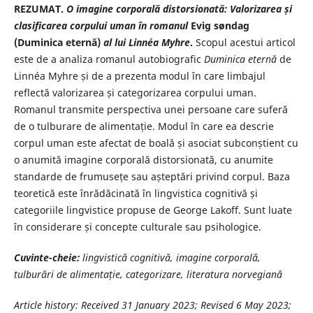
REZUMAT.
O imagine corporală distorsionată: Valorizarea și
clasificarea corpului uman în romanul
Evig søndag
(Duminica eternă)
al lui Linnéa Myhre
.
Scopul acestui articol
este de a analiza romanul autobiografic
Duminica eternă
de
Linnéa Myhre și de a prezenta modul în care limbajul
reflectă valorizarea și categorizarea corpului uman.
Romanul transmite perspectiva unei persoane care suferă
de o tulburare de alimentație. Modul în care ea descrie
corpul uman este afectat de boală și asociat subconștient cu
o anumită imagine corporală distorsionată, cu anumite
standarde de frumusețe sau așteptări privind corpul. Baza
teoretică este înrădăcinată în lingvistica cognitivă și
categoriile lingvistice propuse de George Lakoff. Sunt luate
în considerare și concepte culturale sau psihologice.
Cuvinte-cheie:
lingvistică cognitivă, imagine corporală,
tulburări de alimentație, categorizare, literatura norvegiană
Article history: Received
31 January 2023
; Revised
6 May 2023
;