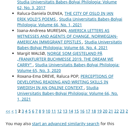
Studia Universitatis Babeș-Bolyai Philologia: Volume
62, No. 3, 2017
Raluca-Daniela DUINEA,
THE CITY OF OSLO IN JAN
ERIK VOLD’S POEMS
,
Studia Universitatis Babeș-Bolyai
Philologia: Volume 66, No. 1, 2021
Ioana-Andreea MUREȘAN,
AMERICA LETTERS AS
WITNESSES AND AGENTS OF CHANGE. NORWEGIAN-
AMERICAN IMMIGRANT EPISTLES
,
Studia Universitatis
Babeș-Bolyai Philologia: Volume 66, No. 4, 2021
Margit WALSØ,
NORGE SOM GJESTELAND PÅ
„FRANKFURTER BUCHMESSE 2019. THE DREAM WE
CARRY”
,
Studia Universitatis Babeș-Bolyai Philologia:
Volume 65, No. 3, 2020
Roxana-Ema DREVE, Raluca POP,
PERCEPTIONS OF
DEVELOPING READING AND WRITING SKILLS IN
SWEDISH IN AN ONLINE CONTEXT
,
Studia
Universitatis Babeș-Bolyai Philologia: Volume 66, No.
1, 2021
<<
<
1
2
3
4
5
6
7
8
9
10
11
12
13
14
15
16
17
18
19
20
21
22
23
2
You may also
start an advanced similarity search
for this