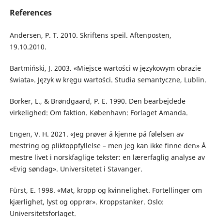
References
Andersen, P. T. 2010. Skriftens speil. Aftenposten,
19.10.2010.
Bartmiński, J. 2003. «Miejsce wartości w językowym obrazie
świata». Język w kręgu wartości. Studia semantyczne, Lublin.
Borker, L., & Brøndgaard, P. E. 1990. Den bearbejdede
virkelighed: Om faktion. København: Forlaget Amanda.
Engen, V. H. 2021. «Jeg prøver å kjenne på følelsen av
mestring og pliktoppfyllelse – men jeg kan ikke finne den» Å
mestre livet i norskfaglige tekster: en lærerfaglig analyse av
«Evig søndag». Universitetet i Stavanger.
Fürst, E. 1998. «Mat, kropp og kvinnelighet. Fortellinger om
kjærlighet, lyst og opprør». Kroppstanker. Oslo:
Universitetsforlaget.