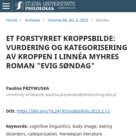
Home
/
Archives
/
Volume 68, No. 2, 2023
/
Articles
ET FORSTYRRET KROPPSBILDE:
VURDERING OG KATEGORISERING
AV KROPPEN I LINNÉA MYHRES
ROMAN "EVIG SØNDAG"
Paulina PRZYWUSKA
University of Gdansk. paulina.przywuska@phdstud.ug.edu.pl
DOI:
https://doi.org/10.24193/subbphilo.2023.2.12
Keywords:
cognitive linguistics, body image, eating
disorders, categorization, Norwegian literature