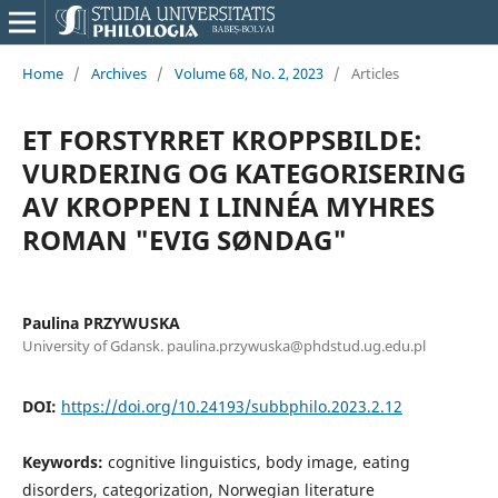
Home
/
Archives
/
Volume 68, No. 2, 2023
/
Articles
ET FORSTYRRET KROPPSBILDE:
VURDERING OG KATEGORISERING
AV KROPPEN I LINNÉA MYHRES
ROMAN "EVIG SØNDAG"
Paulina PRZYWUSKA
University of Gdansk. paulina.przywuska@phdstud.ug.edu.pl
DOI:
https://doi.org/10.24193/subbphilo.2023.2.12
Keywords:
cognitive linguistics, body image, eating
disorders, categorization, Norwegian literature