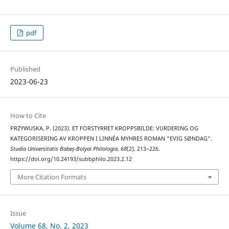
pdf
Published
2023-06-23
How to Cite
PRZYWUSKA, P. (2023). ET FORSTYRRET KROPPSBILDE: VURDERING OG
KATEGORISERING AV KROPPEN I LINNÉA MYHRES ROMAN "EVIG SØNDAG".
Studia Universitatis Babeș-Bolyai Philologia
,
68
(2), 213–226.
https://doi.org/10.24193/subbphilo.2023.2.12
More Citation Formats
Issue
Volume 68, No. 2, 2023