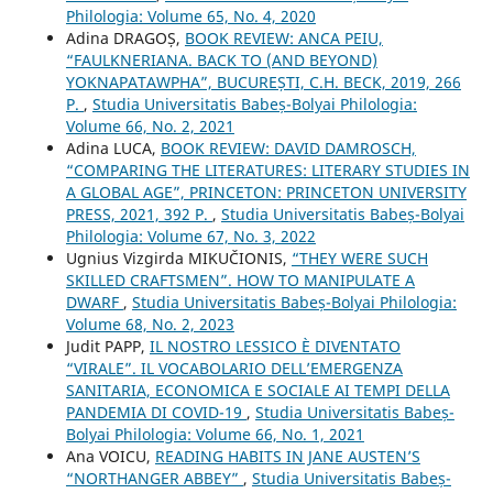
Philologia: Volume 65, No. 4, 2020
Adina DRAGOȘ,
BOOK REVIEW: ANCA PEIU,
“FAULKNERIANA. BACK TO (AND BEYOND)
YOKNAPATAWPHA”, BUCUREȘTI, C.H. BECK, 2019, 266
P.
,
Studia Universitatis Babeș-Bolyai Philologia:
Volume 66, No. 2, 2021
Adina LUCA,
BOOK REVIEW: DAVID DAMROSCH,
“COMPARING THE LITERATURES: LITERARY STUDIES IN
A GLOBAL AGE”, PRINCETON: PRINCETON UNIVERSITY
PRESS, 2021, 392 P.
,
Studia Universitatis Babeș-Bolyai
Philologia: Volume 67, No. 3, 2022
Ugnius Vizgirda MIKUČIONIS,
“THEY WERE SUCH
SKILLED CRAFTSMEN”. HOW TO MANIPULATE A
DWARF
,
Studia Universitatis Babeș-Bolyai Philologia:
Volume 68, No. 2, 2023
Judit PAPP,
IL NOSTRO LESSICO È DIVENTATO
“VIRALE”. IL VOCABOLARIO DELL’EMERGENZA
SANITARIA, ECONOMICA E SOCIALE AI TEMPI DELLA
PANDEMIA DI COVID-19
,
Studia Universitatis Babeș-
Bolyai Philologia: Volume 66, No. 1, 2021
Ana VOICU,
READING HABITS IN JANE AUSTEN’S
“NORTHANGER ABBEY”
,
Studia Universitatis Babeș-