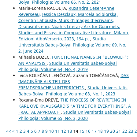
Bolyai Philologia: Volume 66, No. 2, 2021
Maria-Lorena RACOLȚA,
Ruxandra CesereAnne
Reverseau, Jessica Desclaux, Marcela Scibiorska,
Corentin Lahouste, Murs d’images d’écrivains,
Dispositifs enu, Noah’s Literary Ark for Gourmets.
Studies and Essays in Comparative Literature, Milano,
Edizioni AlboVersorio, 2023, 194 p.
,
Studia
Universitatis Babeș-Bolyai Philologia: Volume 69, No.
2, June 2024
Mihaela BUZEC,
FUNCTIONAL NAMES IN “BEOWULF”:
AN ANALYSIS
,
Studia Universitatis Babeș-Bolyai
Philologia: Volume 64, No. 4, 2019
Ivica KOLEČÁNI LENČOVÁ, Zuzana TOMČÁNIOVÁ,
DAS
IMAGINÄRE ALS TEIL DES
FREMDSPRACHENUNTERRICHTS
,
Studia Universitatis
Babeș-Bolyai Philologia: Volume 68, No. 1, 2023
Roxana-Ema DREVE,
THE PROCESS OF REWRITING IN
KARL OVE KNAUSGÅRD’S “A TIME FOR EVERYTHING”. A
FRACTAL APPROACH
,
Studia Universitatis Babeș-Bolyai
Philologia: Volume 65, No. 3, 2020
<<
<
1
2
3
4
5
6
7
8
9
10
11
12
13
14
15
16
17
18
19
20
21
22
23
2