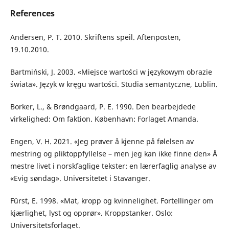
References
Andersen, P. T. 2010. Skriftens speil. Aftenposten,
19.10.2010.
Bartmiński, J. 2003. «Miejsce wartości w językowym obrazie
świata». Język w kręgu wartości. Studia semantyczne, Lublin.
Borker, L., & Brøndgaard, P. E. 1990. Den bearbejdede
virkelighed: Om faktion. København: Forlaget Amanda.
Engen, V. H. 2021. «Jeg prøver å kjenne på følelsen av
mestring og pliktoppfyllelse – men jeg kan ikke finne den» Å
mestre livet i norskfaglige tekster: en lærerfaglig analyse av
«Evig søndag». Universitetet i Stavanger.
Fürst, E. 1998. «Mat, kropp og kvinnelighet. Fortellinger om
kjærlighet, lyst og opprør». Kroppstanker. Oslo:
Universitetsforlaget.