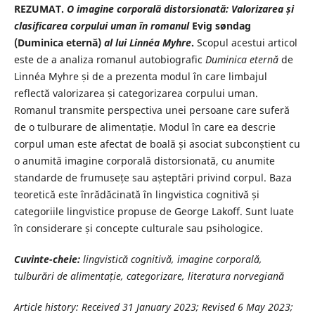
REZUMAT.
O imagine corporală distorsionată: Valorizarea și
clasificarea corpului uman în romanul
Evig søndag
(Duminica eternă)
al lui Linnéa Myhre
.
Scopul acestui articol
este de a analiza romanul autobiografic
Duminica eternă
de
Linnéa Myhre și de a prezenta modul în care limbajul
reflectă valorizarea și categorizarea corpului uman.
Romanul transmite perspectiva unei persoane care suferă
de o tulburare de alimentație. Modul în care ea descrie
corpul uman este afectat de boală și asociat subconștient cu
o anumită imagine corporală distorsionată, cu anumite
standarde de frumusețe sau așteptări privind corpul. Baza
teoretică este înrădăcinată în lingvistica cognitivă și
categoriile lingvistice propuse de George Lakoff. Sunt luate
în considerare și concepte culturale sau psihologice.
Cuvinte-cheie:
lingvistică cognitivă, imagine corporală,
tulburări de alimentație, categorizare, literatura norvegiană
Article history: Received
31 January 2023
; Revised
6 May 2023
;