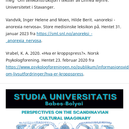
meg” Om selvkonstruksjon i tekster av Linnéa Myhre.
Universitetet i Stavanger.
Vandvik, Inger Helene and Moen, Hilde Berit. «anoreksi -
anorexia nervosa». Store medisinske leksikon på. Hentet 31.
januar 2023 fra
https://sml.snl.no/anoreksi_-
_anorexia_nervosa
.
Vrabel, K. A. 2020. «Hva er kroppspress?». Norsk
Psykologforening. Hentet 23. februar 2020 fra
https://www.psykologforeningen.no/publikum/informasjonsvid
om-livsutfordringer/hva-er-kroppspress
.