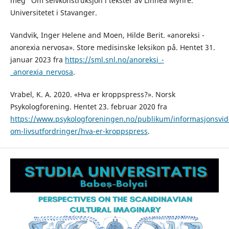
meg” Om selvkonstruksjon i tekster av Linnéa Myhre.
Universitetet i Stavanger.
Vandvik, Inger Helene and Moen, Hilde Berit. «anoreksi -
anorexia nervosa». Store medisinske leksikon på. Hentet 31.
januar 2023 fra
https://sml.snl.no/anoreksi_-
_anorexia_nervosa
.
Vrabel, K. A. 2020. «Hva er kroppspress?». Norsk
Psykologforening. Hentet 23. februar 2020 fra
https://www.psykologforeningen.no/publikum/informasjonsvid
om-livsutfordringer/hva-er-kroppspress
.