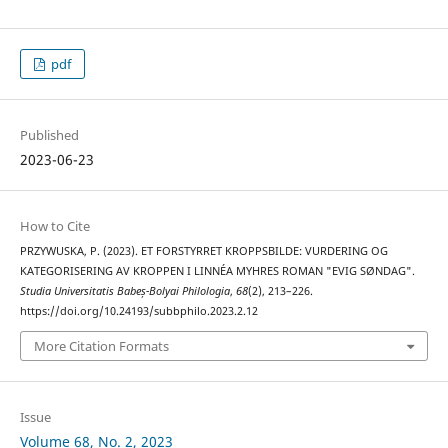
pdf
Published
2023-06-23
How to Cite
PRZYWUSKA, P. (2023). ET FORSTYRRET KROPPSBILDE: VURDERING OG
KATEGORISERING AV KROPPEN I LINNÉA MYHRES ROMAN "EVIG SØNDAG".
Studia Universitatis Babeș-Bolyai Philologia
,
68
(2), 213–226.
https://doi.org/10.24193/subbphilo.2023.2.12
More Citation Formats
Issue
Volume 68, No. 2, 2023