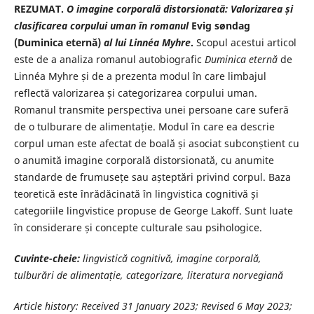
REZUMAT.
O imagine corporală distorsionată: Valorizarea și
clasificarea corpului uman în romanul
Evig søndag
(Duminica eternă)
al lui Linnéa Myhre
.
Scopul acestui articol
este de a analiza romanul autobiografic
Duminica eternă
de
Linnéa Myhre și de a prezenta modul în care limbajul
reflectă valorizarea și categorizarea corpului uman.
Romanul transmite perspectiva unei persoane care suferă
de o tulburare de alimentație. Modul în care ea descrie
corpul uman este afectat de boală și asociat subconștient cu
o anumită imagine corporală distorsionată, cu anumite
standarde de frumusețe sau așteptări privind corpul. Baza
teoretică este înrădăcinată în lingvistica cognitivă și
categoriile lingvistice propuse de George Lakoff. Sunt luate
în considerare și concepte culturale sau psihologice.
Cuvinte-cheie:
lingvistică cognitivă, imagine corporală,
tulburări de alimentație, categorizare, literatura norvegiană
Article history: Received
31 January 2023
; Revised
6 May 2023
;