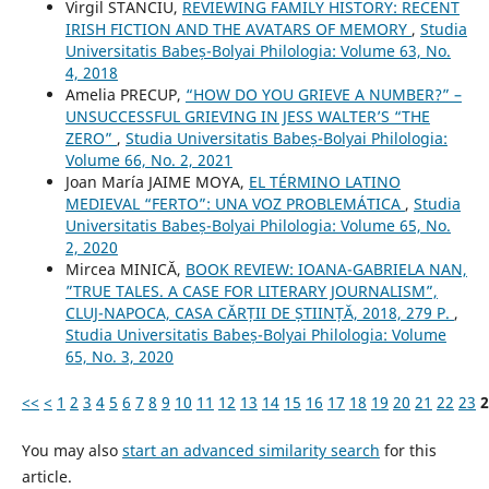
Virgil STANCIU,
REVIEWING FAMILY HISTORY: RECENT
IRISH FICTION AND THE AVATARS OF MEMORY
,
Studia
Universitatis Babeș-Bolyai Philologia: Volume 63, No.
4, 2018
Amelia PRECUP,
“HOW DO YOU GRIEVE A NUMBER?” –
UNSUCCESSFUL GRIEVING IN JESS WALTER’S “THE
ZERO”
,
Studia Universitatis Babeș-Bolyai Philologia:
Volume 66, No. 2, 2021
Joan María JAIME MOYA,
EL TÉRMINO LATINO
MEDIEVAL “FERTO”: UNA VOZ PROBLEMÁTICA
,
Studia
Universitatis Babeș-Bolyai Philologia: Volume 65, No.
2, 2020
Mircea MINICĂ,
BOOK REVIEW: IOANA-GABRIELA NAN,
”TRUE TALES. A CASE FOR LITERARY JOURNALISM”,
CLUJ-NAPOCA, CASA CĂRȚII DE ȘTIINȚĂ, 2018, 279 P.
,
Studia Universitatis Babeș-Bolyai Philologia: Volume
65, No. 3, 2020
<<
<
1
2
3
4
5
6
7
8
9
10
11
12
13
14
15
16
17
18
19
20
21
22
23
2
You may also
start an advanced similarity search
for this
article.