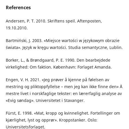
References
Andersen, P. T. 2010. Skriftens speil. Aftenposten,
19.10.2010.
Bartmiński, J. 2003. «Miejsce wartości w językowym obrazie
świata». Język w kręgu wartości. Studia semantyczne, Lublin.
Borker, L., & Brøndgaard, P. E. 1990. Den bearbejdede
virkelighed: Om faktion. København: Forlaget Amanda.
Engen, V. H. 2021. «Jeg prøver å kjenne på følelsen av
mestring og pliktoppfyllelse – men jeg kan ikke finne den» Å
mestre livet i norskfaglige tekster: en lærerfaglig analyse av
«Evig søndag». Universitetet i Stavanger.
Fürst, E. 1998. «Mat, kropp og kvinnelighet. Fortellinger om
kjærlighet, lyst og opprør». Kroppstanker. Oslo:
Universitetsforlaget.