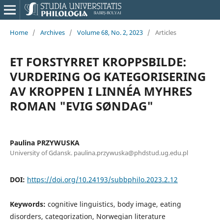
Home
/
Archives
/
Volume 68, No. 2, 2023
/
Articles
ET FORSTYRRET KROPPSBILDE:
VURDERING OG KATEGORISERING
AV KROPPEN I LINNÉA MYHRES
ROMAN "EVIG SØNDAG"
Paulina PRZYWUSKA
University of Gdansk. paulina.przywuska@phdstud.ug.edu.pl
DOI:
https://doi.org/10.24193/subbphilo.2023.2.12
Keywords:
cognitive linguistics, body image, eating
disorders, categorization, Norwegian literature