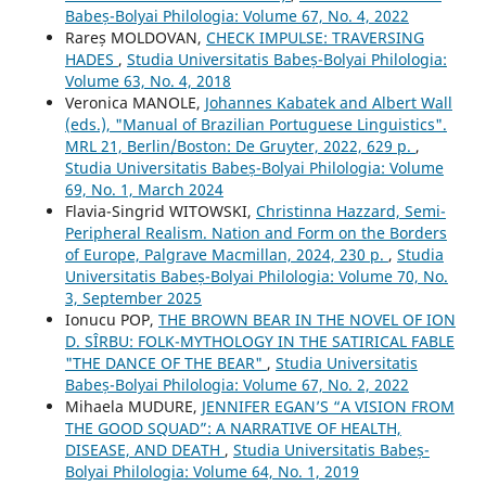
Babeș-Bolyai Philologia: Volume 67, No. 4, 2022
Rareș MOLDOVAN,
CHECK IMPULSE: TRAVERSING
HADES
,
Studia Universitatis Babeș-Bolyai Philologia:
Volume 63, No. 4, 2018
Veronica MANOLE,
Johannes Kabatek and Albert Wall
(eds.), "Manual of Brazilian Portuguese Linguistics".
MRL 21, Berlin/Boston: De Gruyter, 2022, 629 p.
,
Studia Universitatis Babeș-Bolyai Philologia: Volume
69, No. 1, March 2024
Flavia-Singrid WITOWSKI,
Christinna Hazzard, Semi-
Peripheral Realism. Nation and Form on the Borders
of Europe, Palgrave Macmillan, 2024, 230 p.
,
Studia
Universitatis Babeș-Bolyai Philologia: Volume 70, No.
3, September 2025
Ionucu POP,
THE BROWN BEAR IN THE NOVEL OF ION
D. SÎRBU: FOLK-MYTHOLOGY IN THE SATIRICAL FABLE
"THE DANCE OF THE BEAR"
,
Studia Universitatis
Babeș-Bolyai Philologia: Volume 67, No. 2, 2022
Mihaela MUDURE,
JENNIFER EGAN’S “A VISION FROM
THE GOOD SQUAD”: A NARRATIVE OF HEALTH,
DISEASE, AND DEATH
,
Studia Universitatis Babeș-
Bolyai Philologia: Volume 64, No. 1, 2019