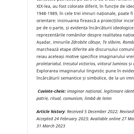
XIX-lea, au fost colorate diferit, în funcție de id
1948-1989, în cele trei imnuri naționale, poate fi 
orientare: insinuarea firească a proiecțiilor inco
pe de o parte, și evidența încărcăturii ideologi
reprezentările românilor despre realitatea națion
Așadar, imnurile
Zdrobite cătu
ș
e
,
Te slăvim, Româ
marchează etape diferite ale discursului comuni
reiau aceleași motive specifice imaginarului vre
proletariatul, trecutul victorios, viitorul
luminos
și
Explorarea imaginarului lingvistic pune în evide
încărcăturii semantice și simbolice, de la un imn 
Cuvinte-cheie:
imaginar na
ț
ional, legitimare iden
patrie, ritual, comunism, limbă de lemn
Article history
: Received 5 December 2022; Revise
Accepted 24 February 2023; Available online 27 Mar
31 March 2023