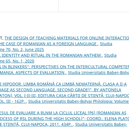
RT,
THE DESIGN OF TEACHING MATERIALS FOR ONLINE INTERACTI
 THE CASE OF ROMANIAN AS A FOREIGN LANGUAGE
,
Studia
ume 70, No. 2, June 2025
L IDENTITY AND RITUAL IN THE ROMANIAN ANTHEM
,
Studia
me 65, No. 1, 2020
G IN BLINKERS”: PERSPECTIVES ON THE INTERCULTURAL COMPETE
MANIA. ASPECTS OF EVALUATION
,
Studia Universitatis Babeș-Boly
I HIPODOR. LIMBA ROMÂNĂ CA LIMBĂ NEMATERNĂ. CLASA A II-A
UAGE AS SECOND LANGUAGE. SECOND GRADE)”, BY ANTONELA
ON), VOL. I-II-III, EDITURA CASA CĂRŢII DE ŞTIINŢĂ, CLUJ-NAPO
OL. III - 162P.
,
Studia Universitatis Babeș-Bolyai Philologia: Volume
SUL DE EVALUARE A RLNM LA CICLUL LICEAL (P6) (ROMANIAN AS
OCESS OF RSL DURING THE HIGH SCHOOL)”; COORD.: ELENA PLA
 ŞTIINŢĂ, CLUJ-NAPOCA, 2011. 434P.
,
Studia Universitatis Babeș-