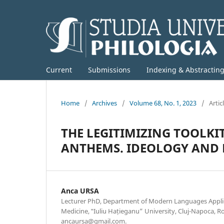
Current
Submissions
Indexing & Abstractin
Home
/
Archives
/
Volume 68, No. 1, 2023
/
Artic
THE LEGITIMIZING TOOLK
ANTHEMS. IDEOLOGY AND 
Anca URSA
Lecturer PhD, Department of Modern Languages Applie
Medicine, ‟Iuliu Hațieganu” University, Cluj-Napoca, R
ancaursa@gmail.com.