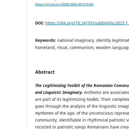
https://orcid.org/0000-0003-4015-6184
DOI:
https://doi.org/10.24193/subbphilo.2023.1
Keywords:
national imaginary, identity legitim
homeland, ritual, communism, wooden languag
Abstract
The Legitimizing Toolkit of the Romanian Commu
and Linguistic Imaginary.
Anthems are associate
are part of its legitimizing toolkit. Their complet
goes through the analysis of the linguistic imag
mythemes
of the age, of the unconscious represe
community, identifiable in rhythmical patriotic 
recycled in patriotic songs Romanians have crea