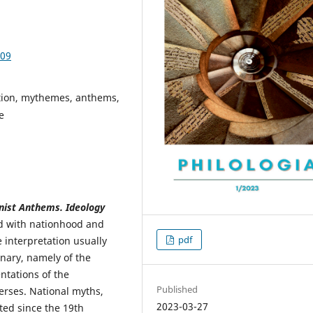
.09
ation, mythemes, anthems,
e
nist Anthems. Ideology
d with nationhood and
pdf
e interpretation usually
inary, namely of the
ntations of the
Published
verses. National myths,
2023-03-27
ted since the 19th