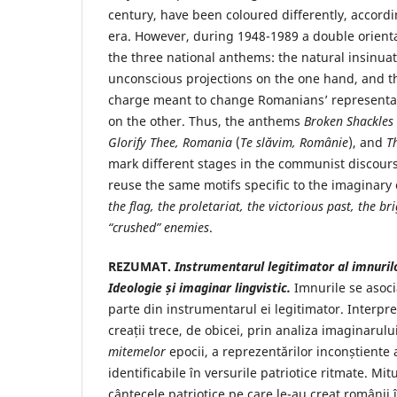
century, have been coloured differently, accordi
era. However, during 1948-1989 a double orienta
the three national anthems: the natural insinua
unconscious projections on the one hand, and th
charge meant to change Romanians’ representati
on the other. Thus, the anthems
Broken Shackles
Glorify Thee, Romania
(
Te slăvim, Românie
), and
T
mark different stages in the communist discours
reuse the same motifs specific to the imaginary 
the flag, the proletariat, the victorious past, the br
“crushed” enemies
.
REZUMAT.
Instrumentarul legitimator al imnuri
Ideologie și imaginar lingvistic.
Imnurile se asoci
parte din instrumentarul ei legitimator. Interpr
creații trece, de obicei, prin analiza imaginarului
mitemelor
epocii, a reprezentărilor inconștiente 
identificabile în versurile patriotice ritmate. Mitu
cântecele patriotice pe care le-au creat românii 