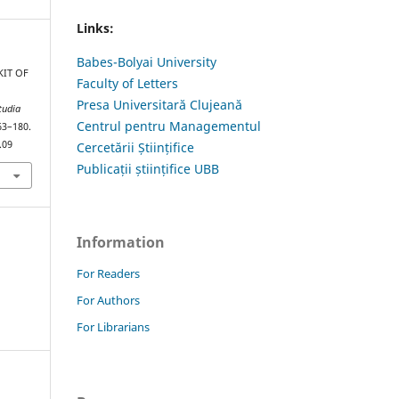
Links:
Babes-Bolyai University
KIT OF
Faculty of Letters
Presa Universitară Clujeană
tudia
Centrul pentru Managementul
163–180.
.09
Cercetării Științifice
Publicații științifice UBB
Information
For Readers
For Authors
For Librarians