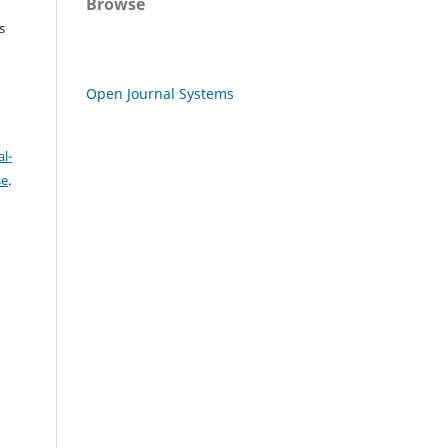
Browse
s
Open Journal Systems
l-
se
.