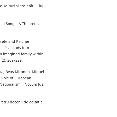
 Mituri și societăți. Cluj-
nal Songs: A Theoretical
arete and Reicher,
e…”: a study into
an imagined family within
(2): 309–329.
ika, Beas Miranda, Miguel
l Role of European
Nationalism”. Novum Jus,
 Patru decenii de agitație