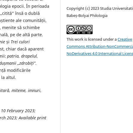
eologia epocii. În perioada
Copyright (c) 2023 Studia Universitati
„citită” însă o dublă
Babeș-Bolyai Philologia
nștiente ale comunității,
ce, menite să schimbe
ală, pe de altă parte.
This work is licensed under a
Creative
nie
și
Trei culori
Commons Attribution-NonCommercia
st, chiar dacă aparent
NoDerivatives 4.0 International Licen
mii:
patria, drapelul,
du
ș
manii „zdrobiți”
.
nță modificările
la altul.
titară, miteme, imnuri,
d 10 February 2023;
ch 2023; Available print