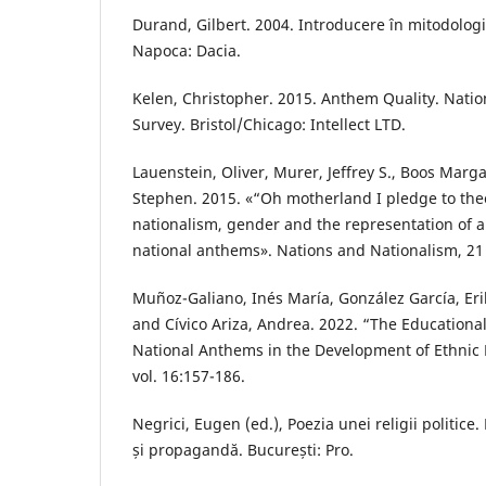
Durand, Gilbert. 2004. Introducere în mitodologie.
Napoca: Dacia.
Kelen, Christopher. 2015. Anthem Quality. Natio
Survey. Bristol/Chicago: Intellect LTD.
Lauenstein, Oliver, Murer, Jeffrey S., Boos Marg
Stephen. 2015. «“Oh motherland I pledge to the
nationalism, gender and the representation of 
national anthems». Nations and Nationalism, 21 
Muñoz-Galiano, Inés María, González García, Er
and Cívico Ariza, Andrea. 2022. “The Educationa
National Anthems in the Development of Ethnic 
vol. 16:157-186.
Negrici, Eugen (ed.), Poezia unei religii politice.
și propagandă. București: Pro.