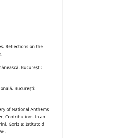
. Reflections on the
o.
omânească. Bucureşti:
ională. București:
ery of National Anthems
er. Contributions to an
ni. Gorizia: Istituto di
-56.