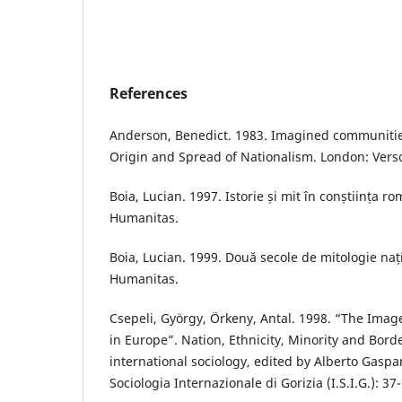
References
Anderson, Benedict. 1983. Imagined communities
Origin and Spread of Nationalism. London: Vers
Boia, Lucian. 1997. Istorie și mit în conștiința r
Humanitas.
Boia, Lucian. 1999. Două secole de mitologie naț
Humanitas.
Csepeli, György, Örkeny, Antal. 1998. “The Imag
in Europe”. Nation, Ethnicity, Minority and Bord
international sociology, edited by Alberto Gaspari
Sociologia Internazionale di Gorizia (I.S.I.G.): 37