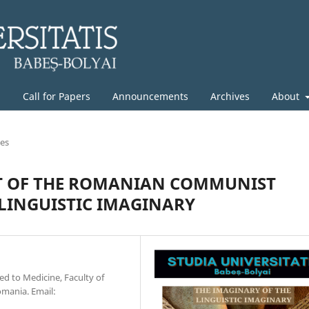
g
Call for Papers
Announcements
Archives
About
les
IT OF THE ROMANIAN COMMUNIST
LINGUISTIC IMAGINARY
d to Medicine, Faculty of
omania. Email: