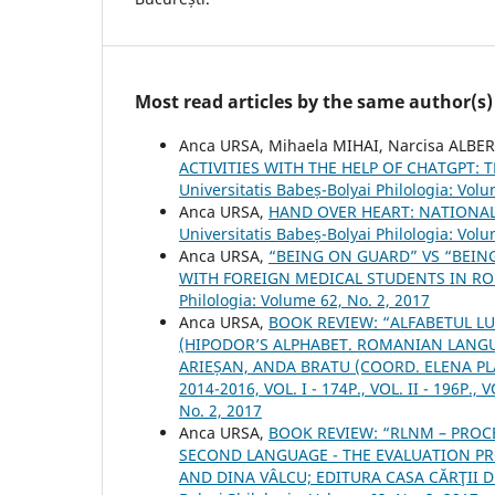
Most read articles by the same author(s)
Anca URSA, Mihaela MIHAI, Narcisa ALBE
ACTIVITIES WITH THE HELP OF CHATGPT:
Universitatis Babeș-Bolyai Philologia: Vol
Anca URSA,
HAND OVER HEART: NATIONA
Universitatis Babeș-Bolyai Philologia: Volu
Anca URSA,
“BEING ON GUARD” VS “BEIN
WITH FOREIGN MEDICAL STUDENTS IN RO
Philologia: Volume 62, No. 2, 2017
Anca URSA,
BOOK REVIEW: “ALFABETUL LU
(HIPODOR’S ALPHABET. ROMANIAN LANG
ARIEȘAN, ANDA BRATU (COORD. ELENA PLAT
2014-2016, VOL. I - 174P., VOL. II - 196P., V
No. 2, 2017
Anca URSA,
BOOK REVIEW: “RLNM – PROCE
SECOND LANGUAGE - THE EVALUATION PR
AND DINA VÂLCU; EDITURA CASA CĂRŢII DE