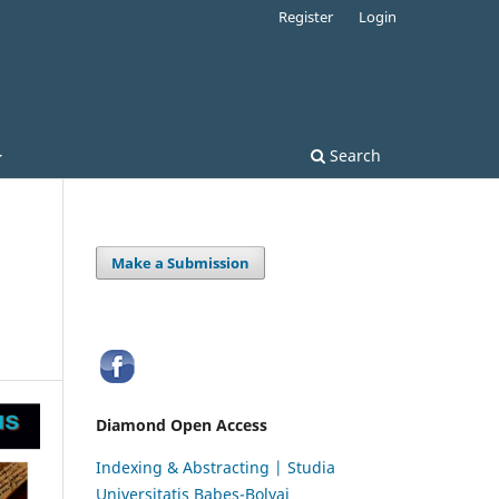
Register
Login
Search
Make a Submission
Diamond Open Access
Indexing & Abstracting | Studia
Universitatis Babeș-Bolyai