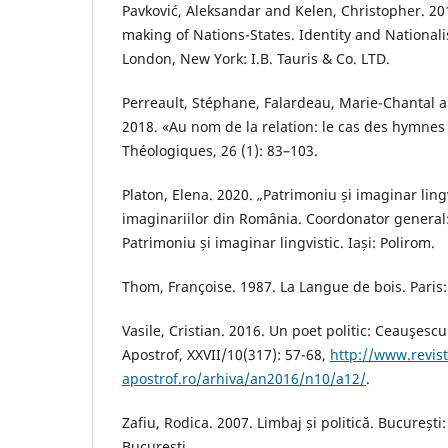
Pavković, Aleksandar and Kelen, Christopher. 2
making of Nations-States. Identity and Nationali
London, New York: I.B. Tauris & Co. LTD.
Perreault, Stéphane, Falardeau, Marie-Chantal 
2018. «Au nom de la relation: le cas des hymnes
Théologiques, 26 (1): 83–103.
Platon, Elena. 2020. „Patrimoniu și imaginar ling
imaginariilor din România. Coordonator general: 
Patrimoniu și imaginar lingvistic. Iași: Polirom.
Thom, Françoise. 1987. La Langue de bois. Paris: 
Vasile, Cristian. 2016. Un poet politic: Ceauşesc
Apostrof, XXVII/10(317): 57-68,
http://www.revist
apostrof.ro/arhiva/an2016/n10/a12/
.
Zafiu, Rodica. 2007. Limbaj și politică. București:
București.