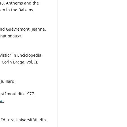
016. Anthems and the
sm in the Balkans.
and Guèvremont, Jeanne.
 nationaux».
vistic” in Enciclopedia
Corin Braga, vol. II.
Juillard.
u și Imnul din 1977.
a-
 Editura Universității din