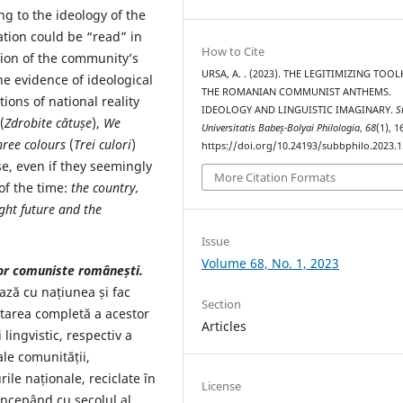
ng to the ideology of the
tion could be “read” in
How to Cite
tion of the community’s
URSA, A. . (2023). THE LEGITIMIZING TOOL
e evidence of ideological
THE ROMANIAN COMMUNIST ANTHEMS.
ons of national reality
IDEOLOGY AND LINGUISTIC IMAGINARY.
S
(
Zdrobite
cătușe
),
We
Universitatis Babeș-Bolyai Philologia
,
68
(1), 
hree colours
(
Trei culori
)
https://doi.org/10.24193/subbphilo.2023.1
e, even if they seemingly
More Citation Formats
of the time:
the country,
ight future and the
Issue
Volume 68, No. 1, 2023
lor comuniste românești.
ază cu națiunea și fac
Section
etarea completă a acestor
Articles
 lingvistic, respectiv a
ale comunității,
rile naționale, reciclate în
License
începând cu secolul al