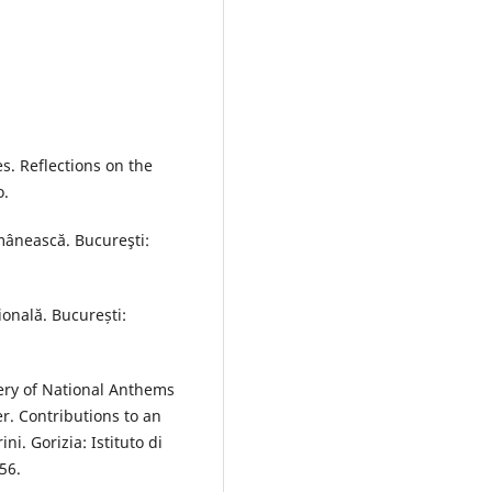
. Reflections on the
o.
omânească. Bucureşti:
ională. București:
ery of National Anthems
er. Contributions to an
ni. Gorizia: Istituto di
-56.