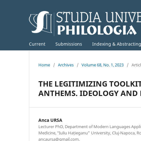
Current
Submissions
Indexing & Abstractin
Home
/
Archives
/
Volume 68, No. 1, 2023
/
Artic
THE LEGITIMIZING TOOLK
ANTHEMS. IDEOLOGY AND 
Anca URSA
Lecturer PhD, Department of Modern Languages Applie
Medicine, ‟Iuliu Hațieganu” University, Cluj-Napoca, R
ancaursa@gmail.com.