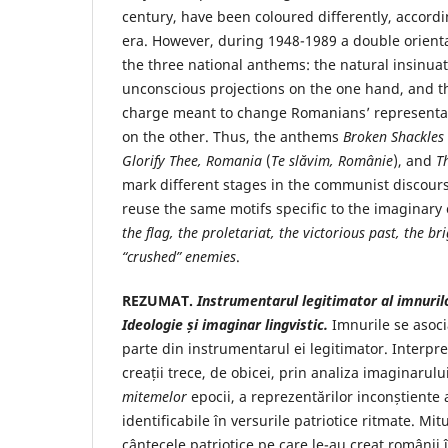
century, have been coloured differently, accordi
era. However, during 1948-1989 a double orienta
the three national anthems: the natural insinua
unconscious projections on the one hand, and th
charge meant to change Romanians’ representati
on the other. Thus, the anthems
Broken Shackles
Glorify Thee, Romania
(
Te slăvim, Românie
), and
T
mark different stages in the communist discours
reuse the same motifs specific to the imaginary 
the flag, the proletariat, the victorious past, the br
“crushed” enemies
.
REZUMAT.
Instrumentarul legitimator al imnuri
Ideologie și imaginar lingvistic.
Imnurile se asoci
parte din instrumentarul ei legitimator. Interpr
creații trece, de obicei, prin analiza imaginarului
mitemelor
epocii, a reprezentărilor inconștiente 
identificabile în versurile patriotice ritmate. Mitu
cântecele patriotice pe care le-au creat românii 