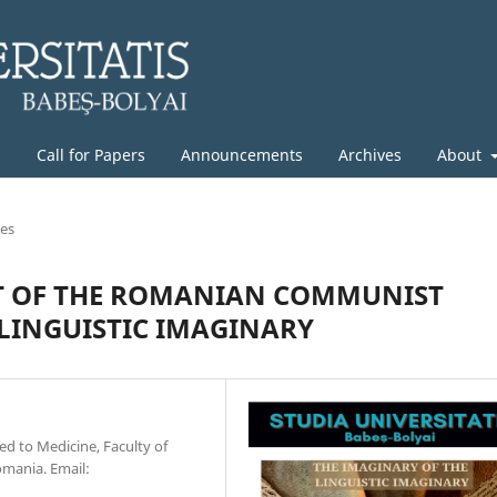
g
Call for Papers
Announcements
Archives
About
les
IT OF THE ROMANIAN COMMUNIST
LINGUISTIC IMAGINARY
d to Medicine, Faculty of
omania. Email: