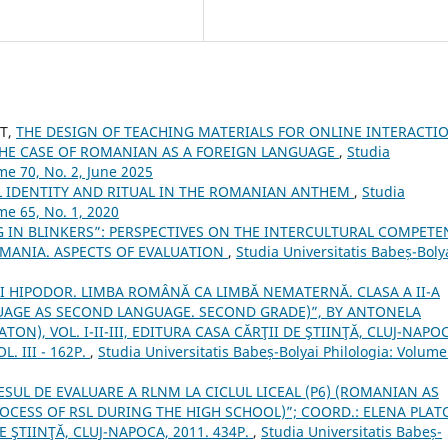
RT,
THE DESIGN OF TEACHING MATERIALS FOR ONLINE INTERACTI
 THE CASE OF ROMANIAN AS A FOREIGN LANGUAGE
,
Studia
ume 70, No. 2, June 2025
L IDENTITY AND RITUAL IN THE ROMANIAN ANTHEM
,
Studia
me 65, No. 1, 2020
G IN BLINKERS”: PERSPECTIVES ON THE INTERCULTURAL COMPETE
MANIA. ASPECTS OF EVALUATION
,
Studia Universitatis Babeș-Boly
I HIPODOR. LIMBA ROMÂNĂ CA LIMBĂ NEMATERNĂ. CLASA A II-A
UAGE AS SECOND LANGUAGE. SECOND GRADE)”, BY ANTONELA
ON), VOL. I-II-III, EDITURA CASA CĂRŢII DE ŞTIINŢĂ, CLUJ-NAPO
OL. III - 162P.
,
Studia Universitatis Babeș-Bolyai Philologia: Volume
SUL DE EVALUARE A RLNM LA CICLUL LICEAL (P6) (ROMANIAN AS
OCESS OF RSL DURING THE HIGH SCHOOL)”; COORD.: ELENA PLA
 ŞTIINŢĂ, CLUJ-NAPOCA, 2011. 434P.
,
Studia Universitatis Babeș-