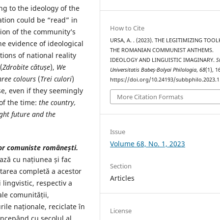
ng to the ideology of the
tion could be “read” in
How to Cite
tion of the community’s
URSA, A. . (2023). THE LEGITIMIZING TOOL
e evidence of ideological
THE ROMANIAN COMMUNIST ANTHEMS.
ons of national reality
IDEOLOGY AND LINGUISTIC IMAGINARY.
S
(
Zdrobite
cătușe
),
We
Universitatis Babeș-Bolyai Philologia
,
68
(1), 
hree colours
(
Trei culori
)
https://doi.org/10.24193/subbphilo.2023.1
e, even if they seemingly
More Citation Formats
of the time:
the country,
ight future and the
Issue
Volume 68, No. 1, 2023
lor comuniste românești.
ază cu națiunea și fac
Section
etarea completă a acestor
Articles
 lingvistic, respectiv a
ale comunității,
rile naționale, reciclate în
License
începând cu secolul al