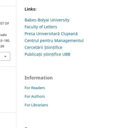
Links:
Babes-Bolyai University
KIT OF
Faculty of Letters
Presa Universitară Clujeană
tudia
Centrul pentru Managementul
163–180.
.09
Cercetării Științifice
Publicații științifice UBB
Information
For Readers
For Authors
For Librarians