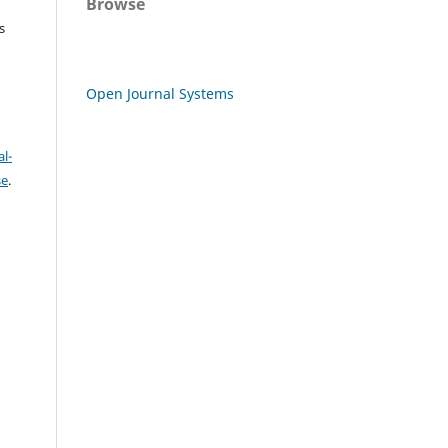
Browse
s
Open Journal Systems
l-
se
.