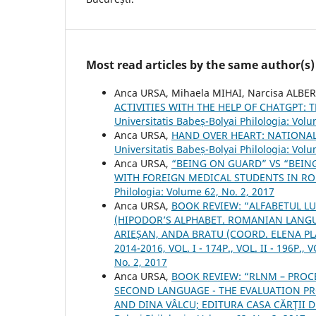
Most read articles by the same author(s)
Anca URSA, Mihaela MIHAI, Narcisa ALBE
ACTIVITIES WITH THE HELP OF CHATGPT:
Universitatis Babeș-Bolyai Philologia: Vol
Anca URSA,
HAND OVER HEART: NATIONA
Universitatis Babeș-Bolyai Philologia: Volu
Anca URSA,
“BEING ON GUARD” VS “BEIN
WITH FOREIGN MEDICAL STUDENTS IN RO
Philologia: Volume 62, No. 2, 2017
Anca URSA,
BOOK REVIEW: “ALFABETUL LU
(HIPODOR’S ALPHABET. ROMANIAN LANG
ARIEȘAN, ANDA BRATU (COORD. ELENA PLAT
2014-2016, VOL. I - 174P., VOL. II - 196P., V
No. 2, 2017
Anca URSA,
BOOK REVIEW: “RLNM – PROCE
SECOND LANGUAGE - THE EVALUATION PR
AND DINA VÂLCU; EDITURA CASA CĂRŢII DE