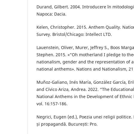
Durand, Gilbert. 2004. Introducere în mitodologie.
Napoca: Dacia.
Kelen, Christopher. 2015. Anthem Quality. Natio
Survey. Bristol/Chicago: Intellect LTD.
Lauenstein, Oliver, Murer, Jeffrey S., Boos Marg
Stephen. 2015. «“Oh motherland I pledge to the
nationalism, gender and the representation of 
national anthems». Nations and Nationalism, 21 
Muñoz-Galiano, Inés María, González García, Er
and Cívico Ariza, Andrea. 2022. “The Educationa
National Anthems in the Development of Ethnic 
vol. 16:157-186.
Negrici, Eugen (ed.), Poezia unei religii politice.
și propagandă. București: Pro.