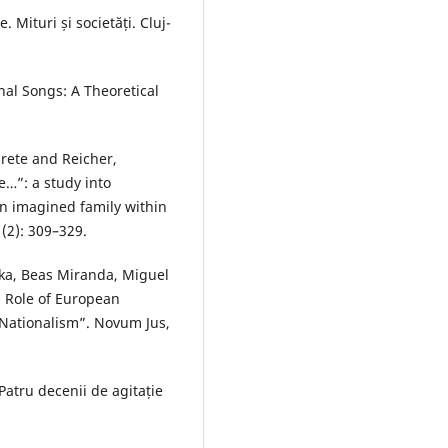
 Mituri și societăți. Cluj-
nal Songs: A Theoretical
arete and Reicher,
e…”: a study into
an imagined family within
(2): 309–329.
ika, Beas Miranda, Miguel
l Role of European
Nationalism”. Novum Jus,
 Patru decenii de agitație