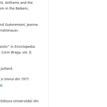
016. Anthems and the
sm in the Balkans.
and Guèvremont, Jeanne.
 nationaux».
vistic” in Enciclopedia
Corin Braga, vol. II.
Juillard.
u și Imnul din 1977.
a-
 Editura Universității din