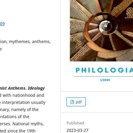
.09
ation, mythemes, anthems,
e
nist Anthems. Ideology
d with nationhood and
pdf
e interpretation usually
inary, namely of the
ntations of the
Published
verses. National myths,
2023-03-27
ted since the 19th