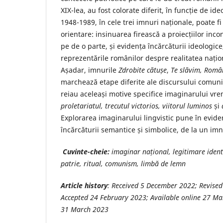
XIX-lea, au fost colorate diferit, în funcție de id
1948-1989, în cele trei imnuri naționale, poate fi 
orientare: insinuarea firească a proiecțiilor inco
pe de o parte, și evidența încărcăturii ideologi
reprezentările românilor despre realitatea națion
Așadar, imnurile
Zdrobite cătu
ș
e
,
Te slăvim, Româ
marchează etape diferite ale discursului comuni
reiau aceleași motive specifice imaginarului vre
proletariatul, trecutul victorios, viitorul
luminos
și
Explorarea imaginarului lingvistic pune în evide
încărcăturii semantice și simbolice, de la un imn 
Cuvinte-cheie:
imaginar na
ț
ional, legitimare iden
patrie, ritual, comunism, limbă de lemn
Article history
: Received 5 December 2022; Revise
Accepted 24 February 2023; Available online 27 Mar
31 March 2023