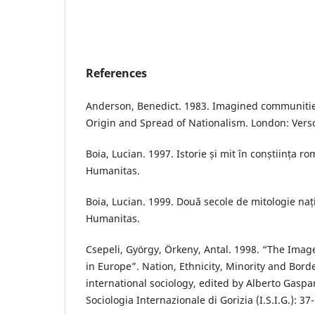
References
Anderson, Benedict. 1983. Imagined communities
Origin and Spread of Nationalism. London: Vers
Boia, Lucian. 1997. Istorie și mit în conștiința r
Humanitas.
Boia, Lucian. 1999. Două secole de mitologie naț
Humanitas.
Csepeli, György, Örkeny, Antal. 1998. “The Imag
in Europe”. Nation, Ethnicity, Minority and Bord
international sociology, edited by Alberto Gaspari
Sociologia Internazionale di Gorizia (I.S.I.G.): 37