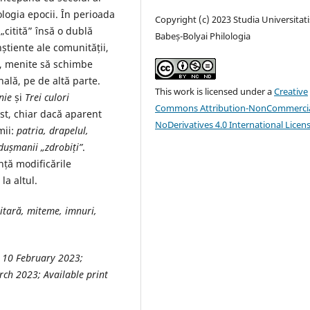
eologia epocii. În perioada
Copyright (c) 2023 Studia Universitati
„citită” însă o dublă
Babeș-Bolyai Philologia
nștiente ale comunității,
ce, menite să schimbe
ală, pe de altă parte.
This work is licensed under a
Creative
nie
și
Trei culori
Commons Attribution-NonCommercia
st, chiar dacă aparent
NoDerivatives 4.0 International Licen
mii:
patria, drapelul,
du
ș
manii „zdrobiți”
.
nță modificările
la altul.
titară, miteme, imnuri,
d 10 February 2023;
ch 2023; Available print