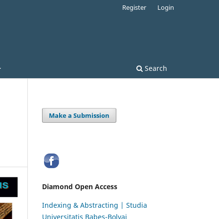
Register
Login
Search
Make a Submission
Diamond Open Access
Indexing & Abstracting | Studia
Universitatis Babeș-Bolyai