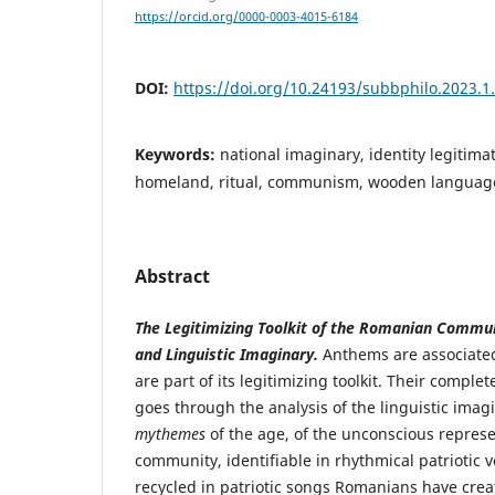
https://orcid.org/0000-0003-4015-6184
DOI:
https://doi.org/10.24193/subbphilo.2023.1
Keywords:
national imaginary, identity legitim
homeland, ritual, communism, wooden languag
Abstract
The Legitimizing Toolkit of the Romanian Commu
and Linguistic Imaginary.
Anthems are associate
are part of its legitimizing toolkit. Their complet
goes through the analysis of the linguistic imag
mythemes
of the age, of the unconscious represe
community, identifiable in rhythmical patriotic 
recycled in patriotic songs Romanians have crea