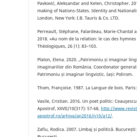
Pavković, Aleksandar and Kelen, Christopher. 2
making of Nations-States. Identity and Nationali
London, New York: I.B. Tauris & Co. LTD.
Perreault, Stéphane, Falardeau, Marie-Chantal 
2018. «Au nom de la relation: le cas des hymnes
Théologiques, 26 (1): 83–103.
Platon, Elena. 2020. „Patrimoniu și imaginar ling
imaginariilor din România. Coordonator general: 
Patrimoniu și imaginar lingvistic. Iași: Polirom.
Thom, Françoise. 1987. La Langue de bois. Paris: 
Vasile, Cristian. 2016. Un poet politic: Ceauşesc
Apostrof, XXVII/10(317): 57-68,
http://www.revist
apostrof.ro/arhiva/an2016/n10/a12/
.
Zafiu, Rodica. 2007. Limbaj și politică. București:
București.