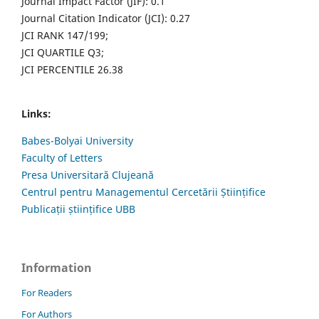
Journal Impact Factor (JIF): 0.1
Journal Citation Indicator (JCI): 0.27
JCI RANK 147/199;
JCI QUARTILE Q3;
JCI PERCENTILE 26.38
Links:
Babes-Bolyai University
Faculty of Letters
Presa Universitară Clujeană
Centrul pentru Managementul Cercetării Științifice
Publicații științifice UBB
Information
For Readers
For Authors