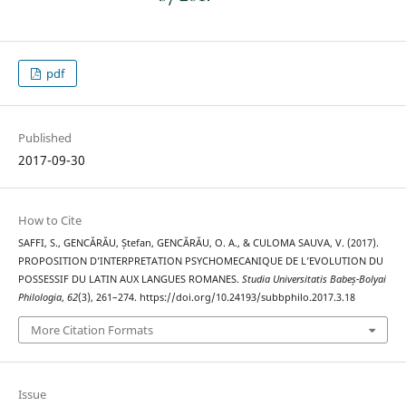
pdf
Published
2017-09-30
How to Cite
SAFFI, S., GENCĂRĂU, Ștefan, GENCĂRĂU, O. A., & CULOMA SAUVA, V. (2017).
PROPOSITION D’INTERPRETATION PSYCHOMECANIQUE DE L’EVOLUTION DU
POSSESSIF DU LATIN AUX LANGUES ROMANES.
Studia Universitatis Babeș-Bolyai
Philologia
,
62
(3), 261–274. https://doi.org/10.24193/subbphilo.2017.3.18
More Citation Formats
Issue