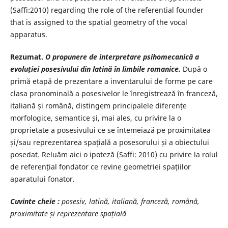
(Saffi:2010) regarding the role of the referential founder
that is assigned to the spatial geometry of the vocal
apparatus.
Rezumat.
O propunere de interpretare psihomecanic
ă a
evoluției posesivului din latină în limbile romanice.
După o
primă etapă de prezentare a inventarului de forme pe care
clasa pronominală a posesivelor le înregistrează în franceză,
italiană și română, distingem principalele diferențe
morfologice, semantice și, mai ales, cu privire la o
proprietate a posesivului ce se întemeiază pe proximitatea
și/sau reprezentarea spațială a posesorului și a obiectului
posedat. Reluăm aici o ipoteză (Saffi: 2010) cu privire la rolul
de referențial fondator ce revine geometriei spațiilor
aparatului fonator.
Cuvinte cheie :
posesiv, latină, italiană, franceză, română,
proximitate și reprezentare spațială