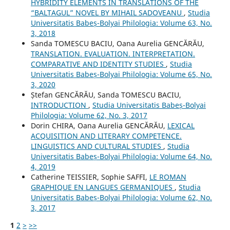
HYBRIDITY ELEMENTS IN TRANSLATIONS OF THE
“BALTAGUL” NOVEL BY MIHAIL SADOVEANU
,
Studia
Universitatis Babeș-Bolyai Philologia: Volume 63, No.
3, 2018
Sanda TOMESCU BACIU, Oana Aurelia GENCĂRĂU,
TRANSLATION. EVALUATION. INTERPRETATION.
COMPARATIVE AND IDENTITY STUDIES
,
Studia
Universitatis Babeș-Bolyai Philologia: Volume 65, No.
3, 2020
Ștefan GENCĂRĂU, Sanda TOMESCU BACIU,
INTRODUCTION
,
Studia Universitatis Babeș-Bolyai
Philologia: Volume 62, No. 3, 2017
Dorin CHIRA, Oana Aurelia GENCĂRĂU,
LEXICAL
ACQUISITION AND LITERARY COMPETENCE.
LINGUISTICS AND CULTURAL STUDIES
,
Studia
Universitatis Babeș-Bolyai Philologia: Volume 64, No.
4, 2019
Catherine TEISSIER, Sophie SAFFI,
LE ROMAN
GRAPHIQUE EN LANGUES GERMANIQUES
,
Studia
Universitatis Babeș-Bolyai Philologia: Volume 62, No.
3, 2017
1
2
>
>>