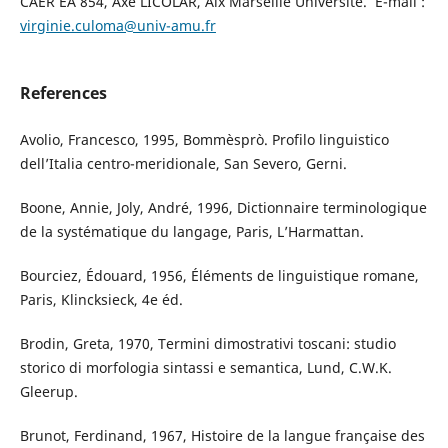
CAER EA 854, Axe LICOLAR, Aix Marseille Université. E-mail :
virginie.culoma@univ-amu.fr
References
Avolio, Francesco, 1995, Bommèsprò. Profilo linguistico
dell’Italia centro-meridionale, San Severo, Gerni.
Boone, Annie, Joly, André, 1996, Dictionnaire terminologique
de la systématique du langage, Paris, L’Harmattan.
Bourciez, Édouard, 1956, Éléments de linguistique romane,
Paris, Klincksieck, 4e éd.
Brodin, Greta, 1970, Termini dimostrativi toscani: studio
storico di morfologia sintassi e semantica, Lund, C.W.K.
Gleerup.
Brunot, Ferdinand, 1967, Histoire de la langue française des