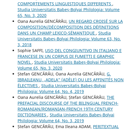
COMPORTEMENTS LINGUISTIQUES DIFFERENTS
,
Studia Universitatis Babeș-Bolyai Philologia: Volume
65, No. 3, 2020
Oana Aurelia GENCĂRĂU,
UN REGARD CROISÉ SUR LA
COMPOSITION/DÉCOMPOSITION DES DÉFINITIONS
DANS UN CHAMP LEXICO-SÉMANTIQUE
,
Studia
Universitatis Babeș-Bolyai Philologia: Volume 63, No.
3, 2018
Sophie SAFFI,
USO DEL CONGIUNTIVO IN ITALIANO E
FRANCESE IN UN CORPUS DI FUMETTI E GRAPHIC
NOVEL
,
Studia Universitatis Babeș-Bolyai Philologia:
Volume 65, No. 3, 2020
Ștefan GENCĂRĂU, Oana Aurelia GENCĂRĂU,
G.
IBRAILEANU, „ADELA” (ADÈLE) OU LES AFFINITÉS NON
ÉLECTIVES
,
Studia Universitatis Babeș-Bolyai
Philologia: Volume 64, No. 4, 2019
Oana Aurelia GENCĂRĂU, Ștefan GENCĂRĂU,
THE
PREFACIAL DISCOURSE OF THE BILINGUAL FRENCH-
ROMANIAN/ROMANIAN-FRENCH 19TH CENTURY
DICTIONARIES
,
Studia Universitatis Babeș-Bolyai
Philologia: Volume 64, No. 3, 2019
Ștefan GENCĂRĂU, Ema Ileana ADAM,
PERITEXTUAL