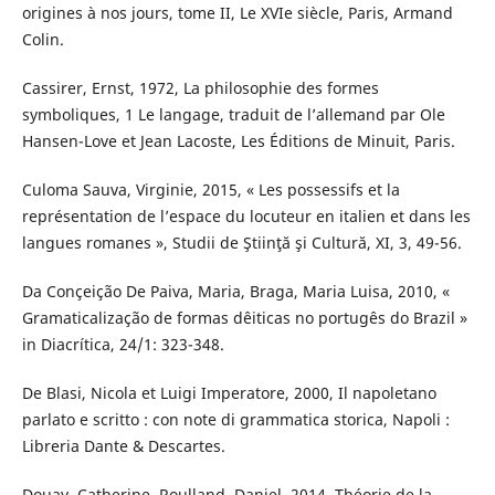
origines à nos jours, tome II, Le XVIe siècle, Paris, Armand
Colin.
Cassirer, Ernst, 1972, La philosophie des formes
symboliques, 1 Le langage, traduit de l’allemand par Ole
Hansen-Love et Jean Lacoste, Les Éditions de Minuit, Paris.
Culoma Sauva, Virginie, 2015, « Les possessifs et la
représentation de l’espace du locuteur en italien et dans les
langues romanes », Studii de Ştiinţă şi Cultură, XI, 3, 49-56.
Da Conçeição De Paiva, Maria, Braga, Maria Luisa, 2010, «
Gramaticalização de formas dêiticas no portugês do Brazil »
in Diacrítica, 24/1: 323-348.
De Blasi, Nicola et Luigi Imperatore, 2000, Il napoletano
parlato e scritto : con note di grammatica storica, Napoli :
Libreria Dante & Descartes.
Douay, Catherine, Roulland, Daniel, 2014, Théorie de la