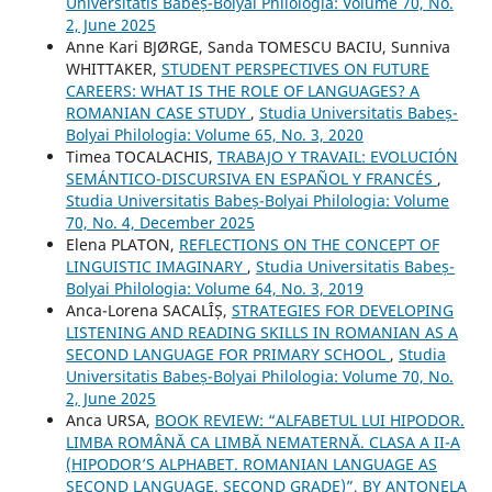
Universitatis Babeș-Bolyai Philologia: Volume 70, No.
2, June 2025
Anne Kari BJØRGE, Sanda TOMESCU BACIU, Sunniva
WHITTAKER,
STUDENT PERSPECTIVES ON FUTURE
CAREERS: WHAT IS THE ROLE OF LANGUAGES? A
ROMANIAN CASE STUDY
,
Studia Universitatis Babeș-
Bolyai Philologia: Volume 65, No. 3, 2020
Timea TOCALACHIS,
TRABAJO Y TRAVAIL: EVOLUCIÓN
SEMÁNTICO-DISCURSIVA EN ESPAÑOL Y FRANCÉS
,
Studia Universitatis Babeș-Bolyai Philologia: Volume
70, No. 4, December 2025
Elena PLATON,
REFLECTIONS ON THE CONCEPT OF
LINGUISTIC IMAGINARY
,
Studia Universitatis Babeș-
Bolyai Philologia: Volume 64, No. 3, 2019
Anca-Lorena SACALÎȘ,
STRATEGIES FOR DEVELOPING
LISTENING AND READING SKILLS IN ROMANIAN AS A
SECOND LANGUAGE FOR PRIMARY SCHOOL
,
Studia
Universitatis Babeș-Bolyai Philologia: Volume 70, No.
2, June 2025
Anca URSA,
BOOK REVIEW: “ALFABETUL LUI HIPODOR.
LIMBA ROMÂNĂ CA LIMBĂ NEMATERNĂ. CLASA A II-A
(HIPODOR’S ALPHABET. ROMANIAN LANGUAGE AS
SECOND LANGUAGE. SECOND GRADE)”, BY ANTONELA