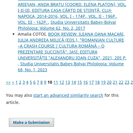
ARIEȘAN, ANDA BRATU (COORD. ELENA PLATON), VOL.
I-II-III, EDITURA CASA CĂRŢII DE ŞTIINŢĂ, CLUJ-
NAPOCA, 2014-2016, VOL. I - 174P., VOL. II - 196P.,
VOL. III - 162P.
,
Studia Universitatis Babeș-Bolyai
Philologia: Volume 62, No. 2, 2017
Amalia COTOI,
BOOK REVIEW: ILEANA OANA MACARI,
IULIA ANDREEA MILICĂ (EDS.), "ROMANIAN CULTURE
–A CRASH COURSE / CULTURA ROMÂNĂ – O
PREZENTARE SUCCINTĂ". IAȘI: EDITURA
UNIVERSITĂȚII ”ALEXANDRU IOAN CUZA”, 2021, 205 P.
,
Studia Universitatis Babeș-Bolyai Philologia: Volume
68, No. 1, 2023
<<
<
1
2
3
4
5
6
7
8
9
10
11
12
13
14
15
16
17
18
19
20
21
22
23
2
You may also
start an advanced similarity search
for this
article.
Make a Submission