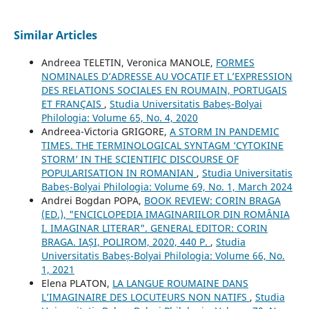
Similar Articles
Andreea TELETIN, Veronica MANOLE,
FORMES
NOMINALES D’ADRESSE AU VOCATIF ET L’EXPRESSION
DES RELATIONS SOCIALES EN ROUMAIN, PORTUGAIS
ET FRANÇAIS
,
Studia Universitatis Babeș-Bolyai
Philologia: Volume 65, No. 4, 2020
Andreea-Victoria GRIGORE,
A STORM IN PANDEMIC
TIMES. THE TERMINOLOGICAL SYNTAGM ‘CYTOKINE
STORM’ IN THE SCIENTIFIC DISCOURSE OF
POPULARISATION IN ROMANIAN
,
Studia Universitatis
Babeș-Bolyai Philologia: Volume 69, No. 1, March 2024
Andrei Bogdan POPA,
BOOK REVIEW: CORIN BRAGA
(ED.), "ENCICLOPEDIA IMAGINARIILOR DIN ROMÂNIA
I. IMAGINAR LITERAR". GENERAL EDITOR: CORIN
BRAGA. IAȘI, POLIROM, 2020, 440 P.
,
Studia
Universitatis Babeș-Bolyai Philologia: Volume 66, No.
1, 2021
Elena PLATON,
LA LANGUE ROUMAINE DANS
L’IMAGINAIRE DES LOCUTEURS NON NATIFS
,
Studia