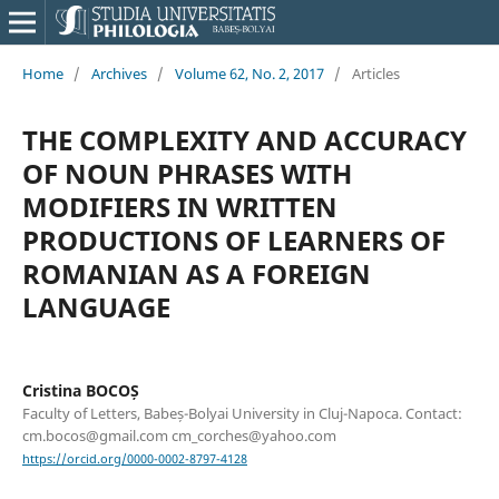
Home
/
Archives
/
Volume 62, No. 2, 2017
/
Articles
THE COMPLEXITY AND ACCURACY
OF NOUN PHRASES WITH
MODIFIERS IN WRITTEN
PRODUCTIONS OF LEARNERS OF
ROMANIAN AS A FOREIGN
LANGUAGE
Cristina BOCOȘ
Faculty of Letters, Babeș-Bolyai University in Cluj-Napoca. Contact:
cm.bocos@gmail.com cm_corches@yahoo.com
https://orcid.org/0000-0002-8797-4128