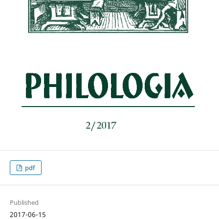
pdf
Published
2017-06-15