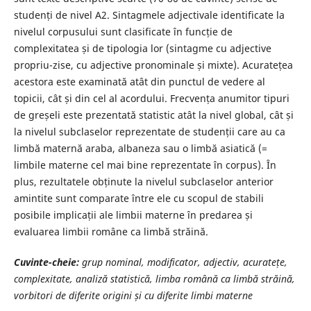
studenți de nivel A2. Sintagmele adjectivale identificate la
nivelul corpusului sunt clasificate în funcție de
complexitatea și de tipologia lor (sintagme cu adjective
propriu-zise, cu adjective pronominale și mixte). Acuratețea
acestora este examinată atât din punctul de vedere al
topicii, cât și din cel al acordului. Frecvența anumitor tipuri
de greșeli este prezentată statistic atât la nivel global, cât și
la nivelul subclaselor reprezentate de studenții care au ca
limbă maternă araba, albaneza sau o limbă asiatică (=
limbile materne cel mai bine reprezentate în corpus). În
plus, rezultatele obținute la nivelul subclaselor anterior
amintite sunt comparate între ele cu scopul de stabili
posibile implicații ale limbii materne în predarea și
evaluarea limbii române ca limbă străină.
Cuvinte-cheie:
grup nominal, modificator, adjectiv, acuratețe,
complexitate, analiză statistică, limba română ca limbă străină,
vorbitori de diferite origini și cu diferite limbi materne