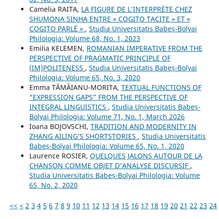
Camelia RAITA,
LA FIGURE DE L’INTERPRÈTE CHEZ
SHUMONA SINHA ENTRE « COGITO TACITE » ET «
COGITO PARLÉ »
,
Studia Universitatis Babeș-Bolyai
Philologia: Volume 68, No. 1, 2023
Emilia KELEMEN,
ROMANIAN IMPERATIVE FROM THE
PERSPECTIVE OF PRAGMATIC PRINCIPLE OF
(IM)POLITENESS
,
Studia Universitatis Babeș-Bolyai
Philologia: Volume 65, No. 3, 2020
Emma TĂMÂIANU-MORITA,
TEXTUAL FUNCTIONS OF
“EXPRESSION GAPS” FROM THE PERSPECTIVE OF
INTEGRAL LINGUISTICS
,
Studia Universitatis Babeș-
Bolyai Philologia: Volume 71, No. 1, March 2026
Ioana BOJOVSCHI,
TRADITION AND MODERNITY IN
ZHANG AILING’S SHORTSTORIES
,
Studia Universitatis
Babeș-Bolyai Philologia: Volume 65, No. 1, 2020
Laurence ROSIER,
QUELQUES JALONS AUTOUR DE LA
CHANSON COMME OBJET D'ANALYSE DISCURSIF
,
Studia Universitatis Babeș-Bolyai Philologia: Volume
65, No. 2, 2020
<<
<
2
3
4
5
6
7
8
9
10
11
12
13
14
15
16
17
18
19
20
21
22
23
24