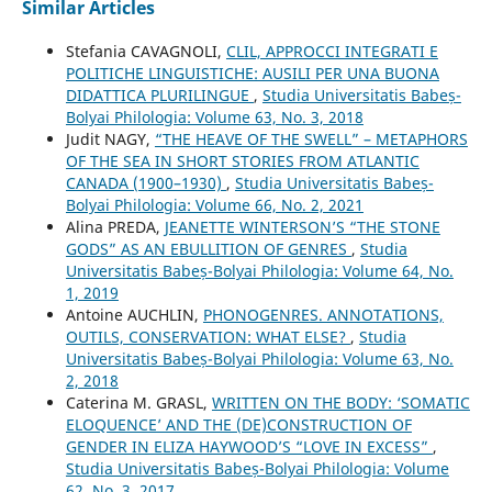
Similar Articles
Stefania CAVAGNOLI,
CLIL, APPROCCI INTEGRATI E
POLITICHE LINGUISTICHE: AUSILI PER UNA BUONA
DIDATTICA PLURILINGUE
,
Studia Universitatis Babeș-
Bolyai Philologia: Volume 63, No. 3, 2018
Judit NAGY,
“THE HEAVE OF THE SWELL” – METAPHORS
OF THE SEA IN SHORT STORIES FROM ATLANTIC
CANADA (1900–1930)
,
Studia Universitatis Babeș-
Bolyai Philologia: Volume 66, No. 2, 2021
Alina PREDA,
JEANETTE WINTERSON’S “THE STONE
GODS” AS AN EBULLITION OF GENRES
,
Studia
Universitatis Babeș-Bolyai Philologia: Volume 64, No.
1, 2019
Antoine AUCHLIN,
PHONOGENRES. ANNOTATIONS,
OUTILS, CONSERVATION: WHAT ELSE?
,
Studia
Universitatis Babeș-Bolyai Philologia: Volume 63, No.
2, 2018
Caterina M. GRASL,
WRITTEN ON THE BODY: ‘SOMATIC
ELOQUENCE’ AND THE (DE)CONSTRUCTION OF
GENDER IN ELIZA HAYWOOD’S “LOVE IN EXCESS”
,
Studia Universitatis Babeș-Bolyai Philologia: Volume
62, No. 3, 2017