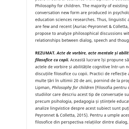
Philosophy for children. The majority of existing
conversation new form are produced in psycho
education sciences researches. Thus, linguistic a
are few and recent (Auriac-Peyronnet & Colletta, 2
propose to analyze philosophical discussions wi
relationships between dialog, speech and thoug
REZUMAT
. Acte de vorbire, acte mentale
ș
i abili
filosofice cu copii.
Această lucrare își propune să 
actele de vorbire și abilitățile cognitive într-un 
discuțiile filosofice cu copii. Practici de reflecți
multe țări în ultimii 20 de ani, pornind de la pr
Lipman,
Philosophy for children
(Filosofia pentru 
studiilor care descriu acest tip de conversație s
precum psihologia, pedagogia și științele educaț
analize lingvistice despre acest subiect sunt puț
Peyronnet & Colletta, 2015). Pentru a umple aces
filosofice din perspectiva relațiilor dintre dialog