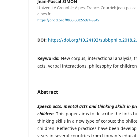
Jean-Pascal SIMON
Université Grenoble-Alpes, France. Courriel: jean-pas
alpes.fr
https://orcid.org/0000-0002-5324-3845
DOI:
https://doi.org/10.24193/subbphilo.2018.2
Keywords:
New corpus, interactional analysis, t
acts, verbal interactions, philosophy for children
Abstract
Speech acts, mental acts and thinking skills in pr
children.
This paper aims to describe the links 
thinking skills in a new type of corpus: the phil
children. Reflective practices have been develop
years in several countries from Lipman's educat