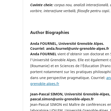
Cuvinte cheie:
corpus nou, analiză interac
ț
ională, 
vorbire, interac
ț
iune verbală, filosofie pentru copii
.
Author Biographies
Anda FOURNEL,
Université Grenoble Alpes.
Courriel: anda.fournel@univ-grenoble-alpes.fr
Anda FOURNEL
vient d'obtenir son doctorat en
l'Université Grenoble Alpes. Elle est également
(Roumanie) et en Sciences de l’Éducation (Franc
portent notamment sur les pratiques philosophi
dans une perspective pragmatique. Courriel:
an
grenoble-alpes.fr
Jean-Pascal SIMON,
Université Grenoble-Alpes, 
pascal.simon@univ-grenoble-alpes.fr
Jean-Pascal SIMON est Maître de conférences en
laboratoire LiDiLEM, Université Grenoble-Alpes, 