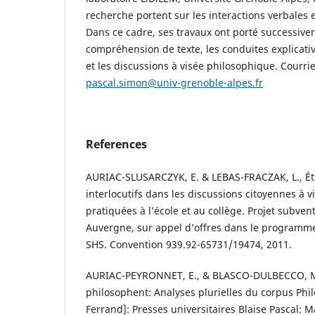
recherche portent sur les interactions verbales 
Dans ce cadre, ses travaux ont porté successive
compréhension de texte, les conduites explicati
et les discussions à visée philosophique. Courrie
pascal.simon@univ-grenoble-alpes.fr
References
AURIAC-SLUSARCZYK, E. & LEBAS-FRACZAK, L., 
interlocutifs dans les discussions citoyennes à 
pratiquées à l’école et au collège. Projet subven
Auvergne, sur appel d’offres dans le programme
SHS. Convention 939.92-65731/19474, 2011.
AURIAC-PEYRONNET, E., & BLASCO-DULBECCO, M.
philosophent: Analyses plurielles du corpus Ph
Ferrand]: Presses universitaires Blaise Pascal: 