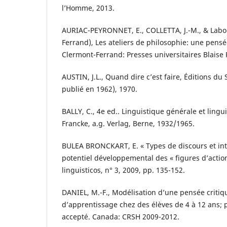
l’Homme, 2013.
AURIAC-PEYRONNET, E., COLLETTA, J.-M., & Labor
Ferrand), Les ateliers de philosophie: une pensée
Clermont-Ferrand: Presses universitaires Blaise 
AUSTIN, J.L., Quand dire c’est faire, Éditions du 
publié en 1962), 1970.
BALLY, C., 4e ed.. Linguistique générale et lingui
Francke, a.g. Verlag, Berne, 1932/1965.
BULEA BRONCKART, E. « Types de discours et inter
potentiel développemental des « figures d’action
linguisticos, n° 3, 2009, pp. 135-152.
DANIEL, M.-F., Modélisation d’une pensée critiq
d’apprentissage chez des élèves de 4 à 12 ans; 
accepté. Canada: CRSH 2009-2012.