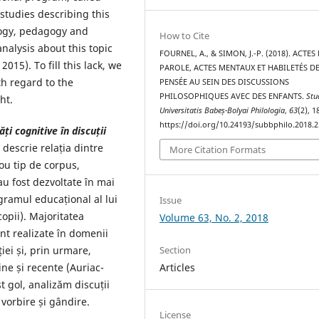
 studies describing this
logy, pedagogy and
How to Cite
nalysis about this topic
FOURNEL, A., & SIMON, J.-P. (2018). ACTES
015). To fill this lack, we
PAROLE, ACTES MENTAUX ET HABILETÉS D
th regard to the
PENSÉE AU SEIN DES DISCUSSIONS
PHILOSOPHIQUES AVEC DES ENFANTS.
Stu
ht.
Universitatis Babeș-Bolyai Philologia
,
63
(2), 
https://doi.org/10.24193/subbphilo.2018.2
tă
ț
i cognitive în discu
ț
ii
descrie relația dintre
More Citation Formats
nou tip de corpus,
e au fost dezvoltate în mai
ogramul educațional al lui
Issue
copii). Majoritatea
Volume 63, No. 2, 2018
unt realizate în domenii
iei și, prin urmare,
Section
ine și recente (Auriac-
Articles
t gol, analizăm discuții
, vorbire și gândire.
License