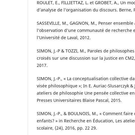
ROULET, E., FILLIETTAZ, L. et GROBET, A., Un mo
d’analyse de l’organisation du discours. Berne, 
SASSEVILLE, M., GAGNON, M., Penser ensemble à 
l’observation d’une communauté de recherche e
l’Université de Laval, 2012.
SIMON, J.-P & TOZZI, M., Paroles de philosophes
croisés sur une discussion sur la justice en CM2
2017.
SIMON, J.-P., « La conceptualisation collective d
visée philosophique »; In E. Auriac-Slusarczyk & J
ateliers de philosophie Une pensée collective en
Presses Universitaires Blaise Pascal, 2015.
SIMON, J.-P., & BOULNOIS, M., « Comment faire d
enfants? » in Recherche en Éducation, Les atelie
scolaire, (24), 2016, pp. 22 29.