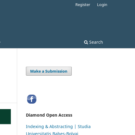
Register
Login
Search
Make a Submission
Diamond Open Access
Indexing & Abstracting | Studia
Universitatis Babeș-Bolyai