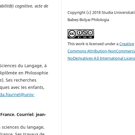
abilită
ț
i cognitive, acte de
Copyright (c) 2018 Studia Universitati
Babeș-Bolyai Philologia
This work is licensed under a
Creative
Commons Attribution-NonCommercia
NoDerivatives 4.0 International Licen
 Sciences du Langage, à
 diplômée en Philosophie
e). Ses recherches
ques avec les enfants,
da.fournel@univ-
France. Courriel: jean-
 sciences du langage,
France. Ses travaux de