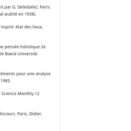
t par G. Deledalle). Paris:
al publié en 1938).
esprit: état des lieux,
ne pensée holistique 2e
 De Boeck Université
éléments pour une analyse
 1985.
ar Science Monthly 12
iscours. Paris, Didier,