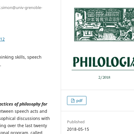
cal.simon@univ-grenoble-
.12
hinking skills, speech
.
pdf
actices of philosophy for
between speech acts and
osophical discussions with
Published
ing over the last twenty
2018-05-15
ional program, called