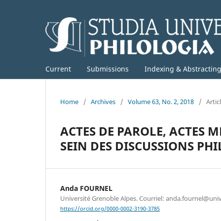
Current
Submissions
Indexing & Abstractin
Home
/
Archives
/
Volume 63, No. 2, 2018
/
Artic
ACTES DE PAROLE, ACTES M
SEIN DES DISCUSSIONS PH
Anda FOURNEL
Université Grenoble Alpes. Courriel: anda.fournel@univ
https://orcid.org/0000-0002-3190-3785