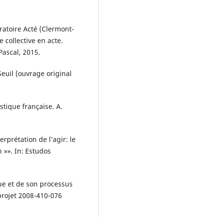
atoire Acté (Clermont-
 collective en acte.
Pascal, 2015.
Seuil (ouvrage original
stique française. A.
prétation de l’agir: le
 »». In: Estudos
ue et de son processus
projet 2008-410-076