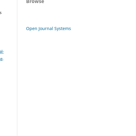
Browse
s
Open Journal Systems
l-
se
.