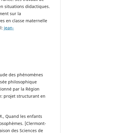
en situations didactiques.
ment sur la
ves en classe maternelle
l:
jean-
Étude des phénomènes
visée philosophique
tionné par la Région
: projet structurant en
, Quand les enfants
ilosophèmes. [Clermont-
Maison des Sciences de