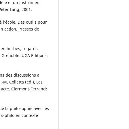
dèle et un instrument
Peter Lang, 2001.
l’école. Des outils pour
n action. Presses de
 en herbes, regards
, Grenoble: UGA Editions,
ans des discussions à
.-M. Colletta (éd.), Les
 acte. Clermont-Ferrand:
e la philosophie avec les
rs-philo en contexte