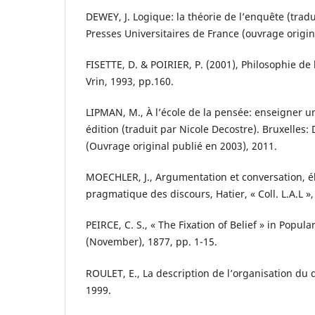
DEWEY, J. Logique: la théorie de l’enquête (tradui
Presses Universitaires de France (ouvrage origin
FISETTE, D. & POIRIER, P. (2001), Philosophie de l’
Vrin, 1993, pp.160.
LIPMAN, M., À l’école de la pensée: enseigner u
édition (traduit par Nicole Decostre). Bruxelles:
(Ouvrage original publié en 2003), 2011.
MOECHLER, J., Argumentation et conversation, 
pragmatique des discours, Hatier, « Coll. L.A.L »,
PEIRCE, C. S., « The Fixation of Belief » in Popul
(November), 1877, pp. 1-15.
ROULET, E., La description de l’organisation du d
1999.