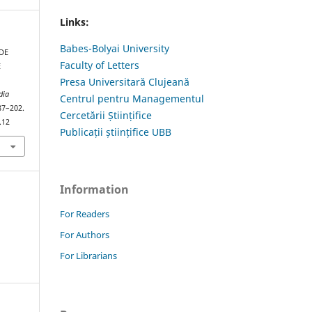
Links:
Babes-Bolyai University
 DE
Faculty of Letters
E
Presa Universitară Clujeană
dia
Centrul pentru Managementul
187–202.
Cercetării Științifice
.12
Publicații științifice UBB
Information
For Readers
For Authors
For Librarians