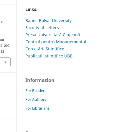
Links:
Babes-Bolyai University
 DE
Faculty of Letters
E
Presa Universitară Clujeană
dia
Centrul pentru Managementul
187–202.
Cercetării Științifice
.12
Publicații științifice UBB
Information
For Readers
For Authors
For Librarians