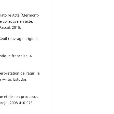
atoire Acté (Clermont-
 collective en acte.
Pascal, 2015.
Seuil (ouvrage original
stique française. A.
prétation de l’agir: le
 »». In: Estudos
ue et de son processus
projet 2008-410-076