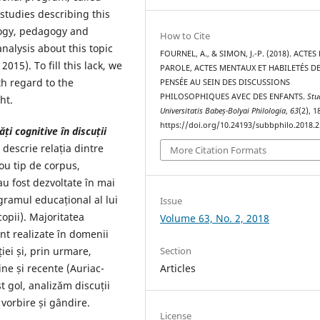
 studies describing this
logy, pedagogy and
How to Cite
nalysis about this topic
FOURNEL, A., & SIMON, J.-P. (2018). ACTES
015). To fill this lack, we
PAROLE, ACTES MENTAUX ET HABILETÉS D
th regard to the
PENSÉE AU SEIN DES DISCUSSIONS
PHILOSOPHIQUES AVEC DES ENFANTS.
Stu
ht.
Universitatis Babeș-Bolyai Philologia
,
63
(2), 
https://doi.org/10.24193/subbphilo.2018.2
tă
ț
i cognitive în discu
ț
ii
descrie relația dintre
More Citation Formats
nou tip de corpus,
e au fost dezvoltate în mai
ogramul educațional al lui
Issue
copii). Majoritatea
Volume 63, No. 2, 2018
unt realizate în domenii
iei și, prin urmare,
Section
ine și recente (Auriac-
Articles
t gol, analizăm discuții
, vorbire și gândire.
License