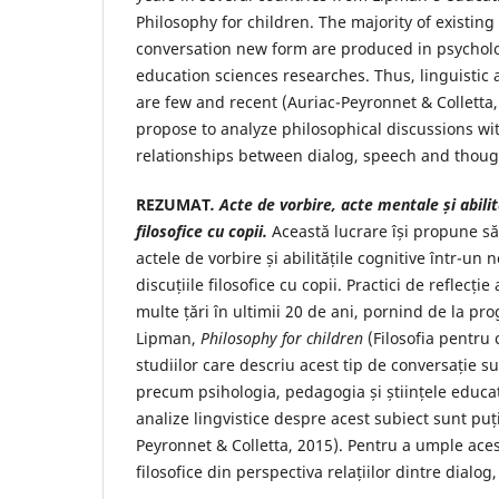
Philosophy for children. The majority of existing
conversation new form are produced in psycho
education sciences researches. Thus, linguistic a
are few and recent (Auriac-Peyronnet & Colletta, 2
propose to analyze philosophical discussions wi
relationships between dialog, speech and thoug
REZUMAT
. Acte de vorbire, acte mentale
ș
i abili
filosofice cu copii.
Această lucrare își propune să 
actele de vorbire și abilitățile cognitive într-un 
discuțiile filosofice cu copii. Practici de reflecți
multe țări în ultimii 20 de ani, pornind de la pr
Lipman,
Philosophy for children
(Filosofia pentru 
studiilor care descriu acest tip de conversație s
precum psihologia, pedagogia și științele educaț
analize lingvistice despre acest subiect sunt puț
Peyronnet & Colletta, 2015). Pentru a umple aces
filosofice din perspectiva relațiilor dintre dialog