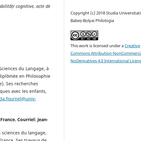
abilită
ț
i cognitive, acte de
Copyright (c) 2018 Studia Universitati
Babeș-Bolyai Philologia
This work is licensed under a
Creative
Commons Attribution-NonCommercia
NoDerivatives 4.0 International Licen
 Sciences du Langage, à
 diplômée en Philosophie
e). Ses recherches
ques avec les enfants,
da.fournel@univ-
France. Courriel: jean-
 sciences du langage,
France. Ses travaux de