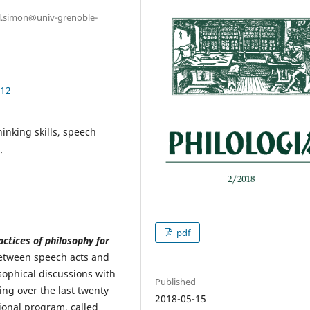
cal.simon@univ-grenoble-
.12
hinking skills, speech
.
pdf
actices of philosophy for
between speech acts and
osophical discussions with
Published
ing over the last twenty
2018-05-15
ional program, called