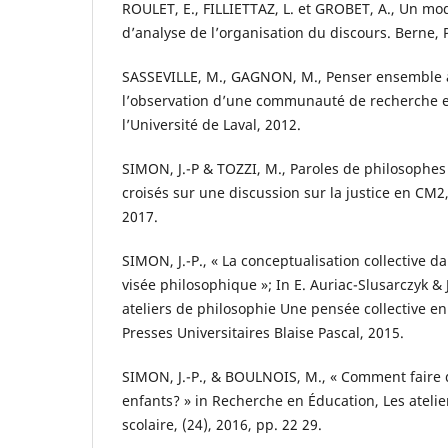
ROULET, E., FILLIETTAZ, L. et GROBET, A., Un mo
d’analyse de l’organisation du discours. Berne, 
SASSEVILLE, M., GAGNON, M., Penser ensemble à 
l’observation d’une communauté de recherche e
l’Université de Laval, 2012.
SIMON, J.-P & TOZZI, M., Paroles de philosophes
croisés sur une discussion sur la justice en CM2
2017.
SIMON, J.-P., « La conceptualisation collective d
visée philosophique »; In E. Auriac-Slusarczyk & J
ateliers de philosophie Une pensée collective en
Presses Universitaires Blaise Pascal, 2015.
SIMON, J.-P., & BOULNOIS, M., « Comment faire d
enfants? » in Recherche en Éducation, Les atelie
scolaire, (24), 2016, pp. 22 29.