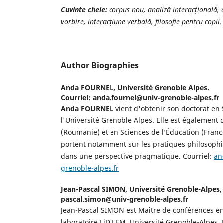
Cuvinte cheie:
corpus nou, analiză interac
ț
ională, 
vorbire, interac
ț
iune verbală, filosofie pentru copii
.
Author Biographies
Anda FOURNEL,
Université Grenoble Alpes.
Courriel: anda.fournel@univ-grenoble-alpes.fr
Anda FOURNEL
vient d'obtenir son doctorat en
l'Université Grenoble Alpes. Elle est également
(Roumanie) et en Sciences de l’Éducation (Franc
portent notamment sur les pratiques philosophi
dans une perspective pragmatique. Courriel:
an
grenoble-alpes.fr
Jean-Pascal SIMON,
Université Grenoble-Alpes, 
pascal.simon@univ-grenoble-alpes.fr
Jean-Pascal SIMON est Maître de conférences en
laboratoire LiDiLEM, Université Grenoble-Alpes, 