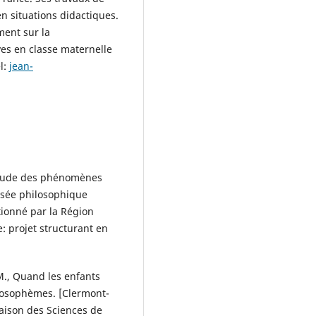
en situations didactiques.
ment sur la
ves en classe maternelle
l:
jean-
Étude des phénomènes
visée philosophique
tionné par la Région
: projet structurant en
, Quand les enfants
ilosophèmes. [Clermont-
Maison des Sciences de