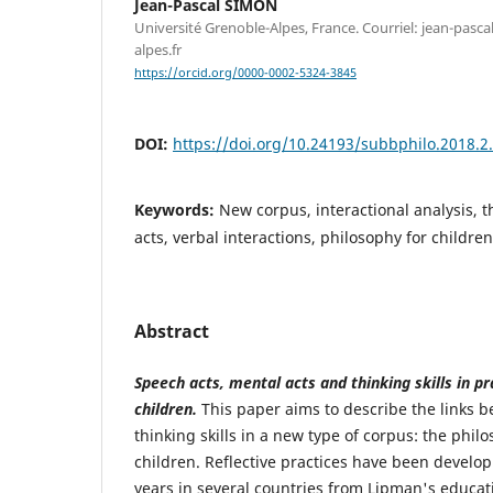
Jean-Pascal SIMON
Université Grenoble-Alpes, France. Courriel: jean-pas
alpes.fr
https://orcid.org/0000-0002-5324-3845
DOI:
https://doi.org/10.24193/subbphilo.2018.2
Keywords:
New corpus, interactional analysis, t
acts, verbal interactions, philosophy for children
Abstract
Speech acts, mental acts and thinking skills in pr
children.
This paper aims to describe the links 
thinking skills in a new type of corpus: the phil
children. Reflective practices have been develop
years in several countries from Lipman's educat