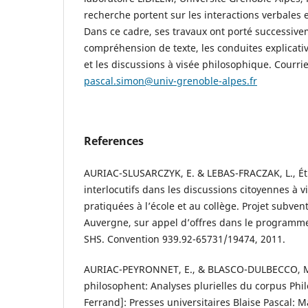
recherche portent sur les interactions verbales 
Dans ce cadre, ses travaux ont porté successive
compréhension de texte, les conduites explicati
et les discussions à visée philosophique. Courrie
pascal.simon@univ-grenoble-alpes.fr
References
AURIAC-SLUSARCZYK, E. & LEBAS-FRACZAK, L., 
interlocutifs dans les discussions citoyennes à 
pratiquées à l’école et au collège. Projet subven
Auvergne, sur appel d’offres dans le programme
SHS. Convention 939.92-65731/19474, 2011.
AURIAC-PEYRONNET, E., & BLASCO-DULBECCO, M.
philosophent: Analyses plurielles du corpus Ph
Ferrand]: Presses universitaires Blaise Pascal: 