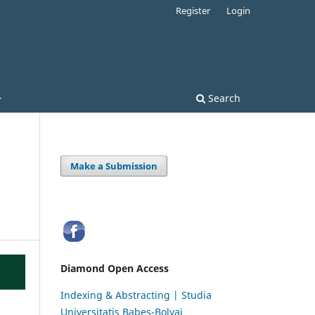
Register
Login
Search
Make a Submission
Diamond Open Access
Indexing & Abstracting | Studia
Universitatis Babeș-Bolyai