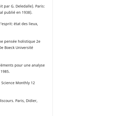
t par G. Deledalle). Paris:
al publié en 1938).
esprit: état des lieux,
ne pensée holistique 2e
 De Boeck Université
éléments pour une analyse
 1985.
ar Science Monthly 12
iscours. Paris, Didier,