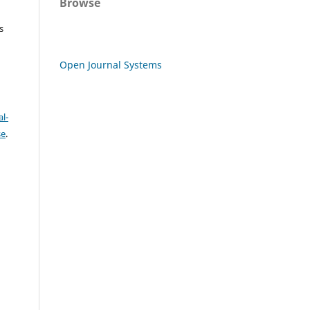
Browse
s
Open Journal Systems
l-
se
.