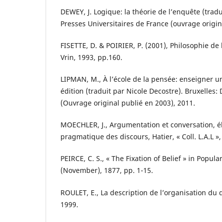
DEWEY, J. Logique: la théorie de l’enquête (tradui
Presses Universitaires de France (ouvrage origin
FISETTE, D. & POIRIER, P. (2001), Philosophie de l’
Vrin, 1993, pp.160.
LIPMAN, M., À l’école de la pensée: enseigner u
édition (traduit par Nicole Decostre). Bruxelles:
(Ouvrage original publié en 2003), 2011.
MOECHLER, J., Argumentation et conversation, 
pragmatique des discours, Hatier, « Coll. L.A.L »,
PEIRCE, C. S., « The Fixation of Belief » in Popul
(November), 1877, pp. 1-15.
ROULET, E., La description de l’organisation du d
1999.