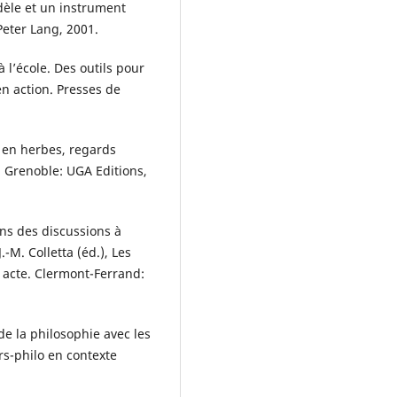
dèle et un instrument
Peter Lang, 2001.
l’école. Des outils pour
n action. Presses de
 en herbes, regards
, Grenoble: UGA Editions,
ans des discussions à
.-M. Colletta (éd.), Les
 acte. Clermont-Ferrand:
e la philosophie avec les
rs-philo en contexte