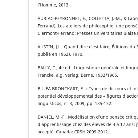
l’Homme, 2013.
AURIAC-PEYRONNET, E., COLLETTA, J.-M., & Labor
Ferrand), Les ateliers de philosophie: une pensée
Clermont-Ferrand: Presses universitaires Blaise 
AUSTIN, J.L., Quand dire c’est faire, Éditions du 
publié en 1962), 1970.
BALLY, C., 4e ed.. Linguistique générale et lingui
Francke, a.g. Verlag, Berne, 1932/1965.
BULEA BRONCKART, E. « Types de discours et inter
potentiel développemental des « figures d’action
linguisticos, n° 3, 2009, pp. 135-152.
DANIEL, M.-F., Modélisation d’une pensée critiq
d’apprentissage chez des élèves de 4 à 12 ans; 
accepté. Canada: CRSH 2009-2012.