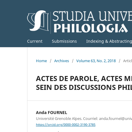
Current
Submissions
Indexing & Abstractin
Home
/
Archives
/
Volume 63, No. 2, 2018
/
Artic
ACTES DE PAROLE, ACTES M
SEIN DES DISCUSSIONS PH
Anda FOURNEL
Université Grenoble Alpes. Courriel: anda.fournel@univ
https://orcid.org/0000-0002-3190-3785