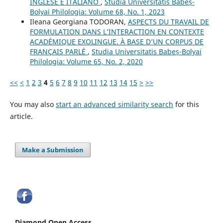
INGLESE E ITALIANO
,
Studia Universitatis Babeș-
Bolyai Philologia: Volume 68, No. 1, 2023
Ileana Georgiana TODORAN,
ASPECTS DU TRAVAIL DE
FORMULATION DANS L’INTERACTION EN CONTEXTE
ACADÉMIQUE EXOLINGUE. À BASE D’UN CORPUS DE
FRANÇAIS PARLÉ
,
Studia Universitatis Babeș-Bolyai
Philologia: Volume 65, No. 2, 2020
<<
<
1
2
3
4
5
6
7
8
9
10
11
12
13
14
15
>
>>
You may also
start an advanced similarity search
for this
article.
Make a Submission
Diamond Open Access