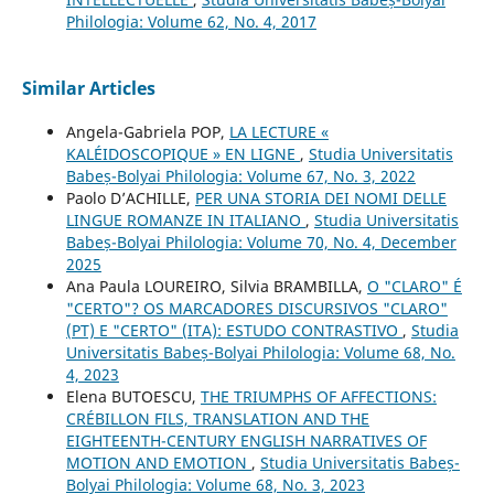
Philologia: Volume 62, No. 4, 2017
Similar Articles
Angela-Gabriela POP,
LA LECTURE «
KALÉIDOSCOPIQUE » EN LIGNE
,
Studia Universitatis
Babeș-Bolyai Philologia: Volume 67, No. 3, 2022
Paolo D’ACHILLE,
PER UNA STORIA DEI NOMI DELLE
LINGUE ROMANZE IN ITALIANO
,
Studia Universitatis
Babeș-Bolyai Philologia: Volume 70, No. 4, December
2025
Ana Paula LOUREIRO, Silvia BRAMBILLA,
O "CLARO" É
"CERTO"? OS MARCADORES DISCURSIVOS "CLARO"
(PT) E "CERTO" (ITA): ESTUDO CONTRASTIVO
,
Studia
Universitatis Babeș-Bolyai Philologia: Volume 68, No.
4, 2023
Elena BUTOESCU,
THE TRIUMPHS OF AFFECTIONS:
CRÉBILLON FILS, TRANSLATION AND THE
EIGHTEENTH-CENTURY ENGLISH NARRATIVES OF
MOTION AND EMOTION
,
Studia Universitatis Babeș-
Bolyai Philologia: Volume 68, No. 3, 2023