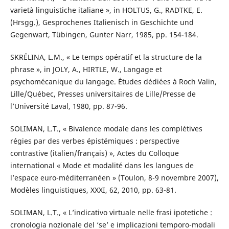
varietà linguistiche italiane », in HOLTUS, G., RADTKE, E.
(Hrsgg.), Gesprochenes Italienisch in Geschichte und
Gegenwart, Tübingen, Gunter Narr, 1985, pp. 154-184.
SKRÉLINA, L.M., « Le temps opératif et la structure de la
phrase », in JOLY, A., HIRTLE, W., Langage et
psychomécanique du langage. Études dédiées à Roch Valin,
Lille/Québec, Presses universitaires de Lille/Presse de
l’Université Laval, 1980, pp. 87-96.
SOLIMAN, L.T., « Bivalence modale dans les complétives
régies par des verbes épistémiques : perspective
contrastive (italien/français) », Actes du Colloque
international « Mode et modalité dans les langues de
l’espace euro-méditerranéen » (Toulon, 8-9 novembre 2007),
Modèles linguistiques, XXXI, 62, 2010, pp. 63-81.
SOLIMAN, L.T., « L’indicativo virtuale nelle frasi ipotetiche :
cronologia nozionale del ‘se’ e implicazioni temporo-modali