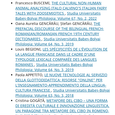
Francesco BUSCEMI,
THE CULTURAL NON-HUMAN
ANIMAL ANALYSING ITALO CALVINO’S ITALIAN FAIRY
TALES WITH ZOOSEMIOTICS
,
Studia Universitatis
Babeș-Bolyai Philologia: Volume 67, No. 2, 2022
Oana Aurelia GENCĂRĂU, Ștefan GENCĂRĂU,
THE
PREFACIAL DISCOURSE OF THE BILINGUAL FRENCH-
ROMANIAN/ROMANIAN-FRENCH 19TH CENTURY
DICTIONARIES
,
Studia Universitatis Babeș-Bolyai
Philologia: Volume 64, No. 3, 2019
Louis BEGIONI,
LES SPÉCIFICITÉS DE L’ÉVOLUTION DE
LA LANGUE FRANÇAISE DANS LE CADRE D’UNE
TYPOLOGIE LEXICALE COMPARÉE DES LANGUES
ROMANES
,
Studia Universitatis Babeș-Bolyai
Philologia: Volume 64, No. 3, 2019
Paola APPETITO,
LE NUOVE TECNOLOGIE AL SERVIZIO
DELLA GLOTTODIDATTICA: RISORSE “ONLINE” PER
L’INSEGNAMENTO-APPRENDIMENTO DELLA LINGUA-
CULTURA FRANCESE
,
Studia Universitatis Babeș-Bolyai
Philologia: Volume 63, No. 3, 2018
Cristina GOGÂȚĂ,
METAFORE DEL CIBO – UNA FORMA
DI EREDITÀ CULTURALE E INNOVAZIONE LINGUISTICA.
UN PARAGONE TRA METAFORE DEL CIBO IN ROMENO,