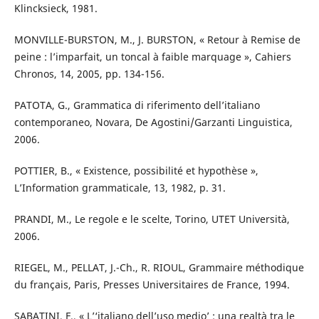
Klincksieck, 1981.
MONVILLE-BURSTON, M., J. BURSTON, « Retour à Remise de
peine : l’imparfait, un toncal à faible marquage », Cahiers
Chronos, 14, 2005, pp. 134-156.
PATOTA, G., Grammatica di riferimento dell’italiano
contemporaneo, Novara, De Agostini/Garzanti Linguistica,
2006.
POTTIER, B., « Existence, possibilité et hypothèse »,
L’Information grammaticale, 13, 1982, p. 31.
PRANDI, M., Le regole e le scelte, Torino, UTET Università,
2006.
RIEGEL, M., PELLAT, J.-Ch., R. RIOUL, Grammaire méthodique
du français, Paris, Presses Universitaires de France, 1994.
SABATINI, F., « L’‘italiano dell’uso medio’ : una realtà tra le