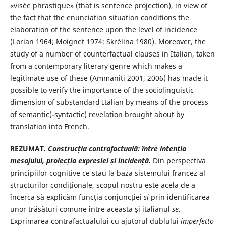
«visée phrastique» (that is sentence projection), in view of
the fact that the enunciation situation conditions the
elaboration of the sentence upon the level of incidence
(Lorian 1964; Moignet 1974; Skrélina 1980). Moreover, the
study of a number of counterfactual clauses in Italian, taken
from a contemporary literary genre which makes a
legitimate use of these (Ammaniti 2001, 2006) has made it
possible to verify the importance of the sociolinguistic
dimension of substandard Italian by means of the process
of semantic(-syntactic) revelation brought about by
translation into French.
REZUMAT.
Construcția contrafactuală: între intenția
mesajului, proiecția expresiei și incidență.
Din perspectiva
principiilor cognitive ce stau la baza sistemului francez al
structurilor condiționale, scopul nostru este acela de a
încerca să explicăm funcția conjuncției
si
prin identificarea
unor trăsături comune între aceasta și italianul
se
.
Exprimarea contrafactualului cu ajutorul dublului
imperfetto