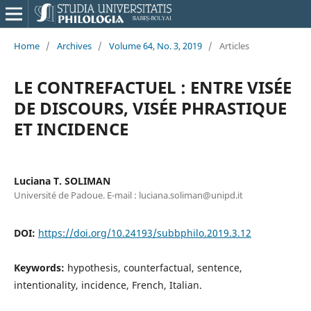
Home
/
Archives
/
Volume 64, No. 3, 2019
/
Articles
LE CONTREFACTUEL : ENTRE VISÉE
DE DISCOURS, VISÉE PHRASTIQUE
ET INCIDENCE
Luciana T. SOLIMAN
Université de Padoue. E-mail : luciana.soliman@unipd.it
DOI:
https://doi.org/10.24193/subbphilo.2019.3.12
Keywords:
hypothesis, counterfactual, sentence,
intentionality, incidence, French, Italian.