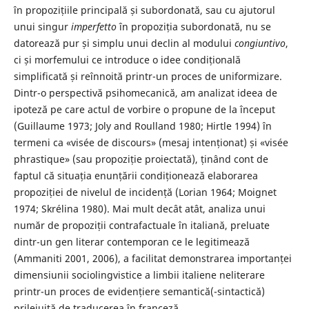
în propozițiile principală și subordonată, sau cu ajutorul
unui singur
imperfetto
în propoziția subordonată, nu se
datorează pur și simplu unui declin al modului
congiuntivo
,
ci și morfemului ce introduce o idee condițională
simplificată și reînnoită printr-un proces de uniformizare.
Dintr-o perspectivă psihomecanică, am analizat ideea de
ipoteză pe care actul de vorbire o propune de la început
(Guillaume 1973; Joly and Roulland 1980; Hirtle 1994) în
termeni ca «visée de discours» (mesaj intenționat) și «visée
phrastique» (sau propoziție proiectată), ținând cont de
faptul că situația enunțării condiționează elaborarea
propoziției de nivelul de incidență (Lorian 1964; Moignet
1974; Skrélina 1980). Mai mult decât atât, analiza unui
număr de propoziții contrafactuale în italiană, preluate
dintr-un gen literar contemporan ce le legitimează
(Ammaniti 2001, 2006), a facilitat demonstrarea importanței
dimensiunii sociolingvistice a limbii italiene neliterare
printr-un proces de evidențiere semantică(-sintactică)
prilejuită de traducerea în franceză.