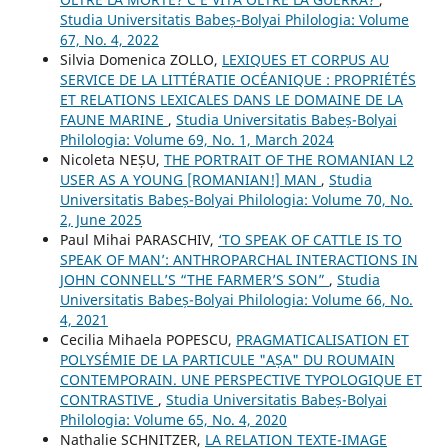
Studia Universitatis Babeș-Bolyai Philologia: Volume
67, No. 4, 2022
Silvia Domenica ZOLLO,
LEXIQUES ET CORPUS AU
SERVICE DE LA LITTÉRATIE OCÉANIQUE : PROPRIÉTÉS
ET RELATIONS LEXICALES DANS LE DOMAINE DE LA
FAUNE MARINE
,
Studia Universitatis Babeș-Bolyai
Philologia: Volume 69, No. 1, March 2024
Nicoleta NEȘU,
THE PORTRAIT OF THE ROMANIAN L2
USER AS A YOUNG [ROMANIAN!] MAN
,
Studia
Universitatis Babeș-Bolyai Philologia: Volume 70, No.
2, June 2025
Paul Mihai PARASCHIV,
‘TO SPEAK OF CATTLE IS TO
SPEAK OF MAN’: ANTHROPARCHAL INTERACTIONS IN
JOHN CONNELL’S “THE FARMER’S SON”
,
Studia
Universitatis Babeș-Bolyai Philologia: Volume 66, No.
4, 2021
Cecilia Mihaela POPESCU,
PRAGMATICALISATION ET
POLYSÉMIE DE LA PARTICULE "AȘA" DU ROUMAIN
CONTEMPORAIN. UNE PERSPECTIVE TYPOLOGIQUE ET
CONTRASTIVE
,
Studia Universitatis Babeș-Bolyai
Philologia: Volume 65, No. 4, 2020
Nathalie SCHNITZER,
LA RELATION TEXTE-IMAGE