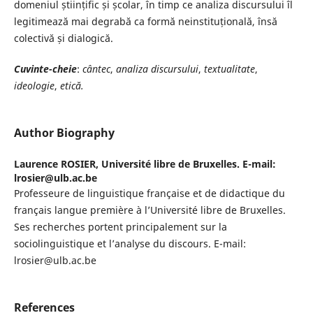
domeniul științific și școlar, în timp ce analiza discursului îl
legitimează mai degrabă ca formă neinstituțională, însă
colectivă și dialogică.
Cuvinte-
cheie
:
cântec
,
analiza discursului
,
textualitate
,
ideologie
,
etică.
Author Biography
Laurence ROSIER,
Université libre de Bruxelles. E-mail:
lrosier@ulb.ac.be
Professeure de linguistique française et de didactique du
français langue première à l’Université libre de Bruxelles.
Ses recherches portent principalement sur la
sociolinguistique et l’analyse du discours. E-mail:
lrosier@ulb.ac.be
References