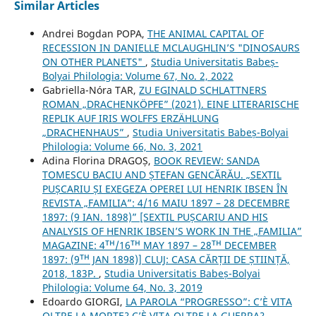
Similar Articles
Andrei Bogdan POPA,
THE ANIMAL CAPITAL OF
RECESSION IN DANIELLE MCLAUGHLIN’S "DINOSAURS
ON OTHER PLANETS"
,
Studia Universitatis Babeș-
Bolyai Philologia: Volume 67, No. 2, 2022
Gabriella-Nóra TAR,
ZU EGINALD SCHLATTNERS
ROMAN „DRACHENKÖPFE” (2021). EINE LITERARISCHE
REPLIK AUF IRIS WOLFFS ERZÄHLUNG
„DRACHENHAUS”
,
Studia Universitatis Babeș-Bolyai
Philologia: Volume 66, No. 3, 2021
Adina Florina DRAGOȘ,
BOOK REVIEW: SANDA
TOMESCU BACIU AND ȘTEFAN GENCĂRĂU. „SEXTIL
PUȘCARIU ȘI EXEGEZA OPEREI LUI HENRIK IBSEN ÎN
REVISTA „FAMILIA”: 4/16 MAIU 1897 – 28 DECEMBRE
1897: (9 IAN. 1898)” [SEXTIL PUȘCARIU AND HIS
ANALYSIS OF HENRIK IBSEN’S WORK IN THE „FAMILIA”
MAGAZINE: 4ᵀᴴ/16ᵀᴴ MAY 1897 – 28ᵀᴴ DECEMBER
1897: (9ᵀᴴ JAN 1898)] CLUJ: CASA CĂRȚII DE ȘTIINȚĂ,
2018, 183P.
,
Studia Universitatis Babeș-Bolyai
Philologia: Volume 64, No. 3, 2019
Edoardo GIORGI,
LA PAROLA “PROGRESSO”: C’È VITA
OLTRE LA MORTE? C’È VITA OLTRE LA GUERRA?
,