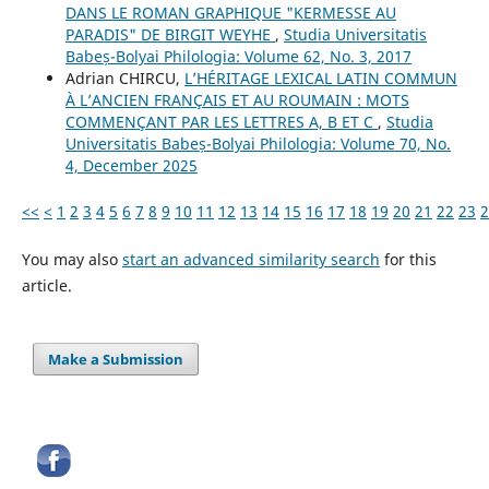
DANS LE ROMAN GRAPHIQUE "KERMESSE AU
PARADIS" DE BIRGIT WEYHE
,
Studia Universitatis
Babeș-Bolyai Philologia: Volume 62, No. 3, 2017
Adrian CHIRCU,
L’HÉRITAGE LEXICAL LATIN COMMUN
À L’ANCIEN FRANÇAIS ET AU ROUMAIN : MOTS
COMMENÇANT PAR LES LETTRES A, B ET C
,
Studia
Universitatis Babeș-Bolyai Philologia: Volume 70, No.
4, December 2025
<<
<
1
2
3
4
5
6
7
8
9
10
11
12
13
14
15
16
17
18
19
20
21
22
23
2
You may also
start an advanced similarity search
for this
article.
Make a Submission