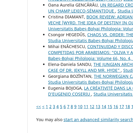
Oana Aurelia GENCĂRĂU,
UN REGARD CRO
UN CHAMP LEXICO-SÉMANTIQUE
,
Studia 
Cristina DIAMANT,
BOOK REVIEW: ADRIAN 
VECHE [WYRD. THE IDEA OF DESTINY IN OL
Universitatis Babeș-Bolyai Philologia: Volu
Csongor HEGEDŰS,
CHAOS VS. ORDER: TH
Studia Universitatis Babeș-Bolyai Philolog
Mihai ENĂCHESCU,
CONTINUIDAD Y DISC
COMPETIDAS POR ARABISMOS: “OLIVA Y A
Babeș-Bolyai Philologia: Volume 66, No. 4,
Elena-Daniela SANDU,
THE JUNGIAN ARCH
CASE OF DR. JEKYLL AND MR. HYDE”
,
Stud
Georgiana BOZÎNTAN,
THE NORWEGIAN CA
Studia Universitatis Babeș-Bolyai Philologi
Eugenia BOJOGA,
LA CRÉATIVITÉ DANS LA
D’EUGENIO COSERIU
,
Studia Universitati
<<
<
1
2
3
4
5
6
7
8
9
10
11
12
13
14
15
16
17
18
You may also
start an advanced similarity searc