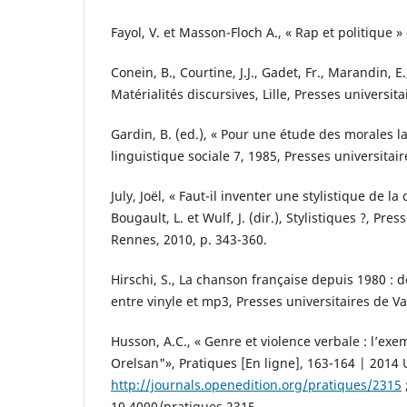
Fayol, V. et Masson-Floch A., « Rap et politique »
Conein, B., Courtine, J.J., Gadet, Fr., Marandin, E
Matérialités discursives, Lille, Presses universit
Gardin, B. (ed.), « Pour une étude des morales l
linguistique sociale 7, 1985, Presses universitai
July, Joël, « Faut-il inventer une stylistique de l
Bougault, L. et Wulf, J. (dir.), Stylistiques ?, Pre
Rennes, 2010, p. 343-360.
Hirschi, S., La chanson française depuis 1980 :
entre vinyle et mp3, Presses universitaires de V
Husson, A.C., « Genre et violence verbale : l’exem
Orelsan"», Pratiques [En ligne], 163-164 | 2014 
http://journals.openedition.org/pratiques/2315
10.4000/pratiques.2315