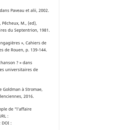
 dans Paveau et alii, 2002.
., Pêcheux, M., (ed),
aires du Septentrion, 1981.
angagières », Cahiers de
res de Rouen, p. 139-144.
a chanson ? » dans
sses universitaires de
 de Goldman à Stromae,
alenciennes, 2016.
ple de "l’affaire
URL :
; DOI :