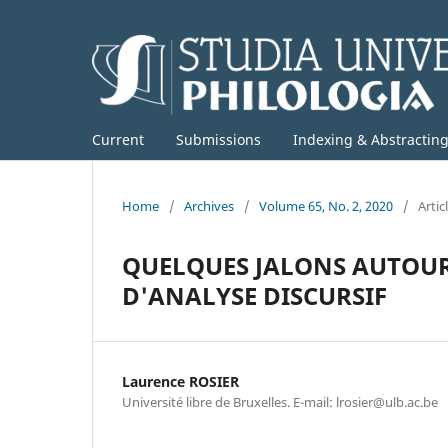
Current
Submissions
Indexing & Abstractin
Home
/
Archives
/
Volume 65, No. 2, 2020
/
Artic
QUELQUES JALONS AUTOUR
D'ANALYSE DISCURSIF
Laurence ROSIER
Université libre de Bruxelles. E-mail: lrosier@ulb.ac.be