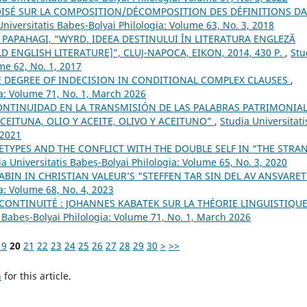
ISÉ SUR LA COMPOSITION/DÉCOMPOSITION DES DÉFINITIONS D
Universitatis Babeș-Bolyai Philologia: Volume 63, No. 3, 2018
PAPAHAGI, “WYRD. IDEEA DESTINULUI ÎN LITERATURA ENGLEZĂ
D ENGLISH LITERATURE]”, CLUJ-NAPOCA, EIKON, 2014, 430 P.
,
Stu
me 62, No. 1, 2017
E DEGREE OF INDECISION IN CONDITIONAL COMPLEX CLAUSES
,
ia: Volume 71, No. 1, March 2026
ONTINUIDAD EN LA TRANSMISIÓN DE LAS PALABRAS PATRIMONIA
CEITUNA, OLIO Y ACEITE, OLIVO Y ACEITUNO”
,
Studia Universitati
 2021
ETYPES AND THE CONFLICT WITH THE DOUBLE SELF IN “THE STRA
ia Universitatis Babeș-Bolyai Philologia: Volume 65, No. 3, 2020
BIN IN CHRISTIAN VALEUR’S "STEFFEN TAR SIN DEL AV ANSVARE
a: Volume 68, No. 4, 2023
 CONTINUITÉ : JOHANNES KABATEK SUR LA THÉORIE LINGUISTIQU
s Babeș-Bolyai Philologia: Volume 71, No. 1, March 2026
19
20
21
22
23
24
25
26
27
28
29
30
>
>>
h
for this article.