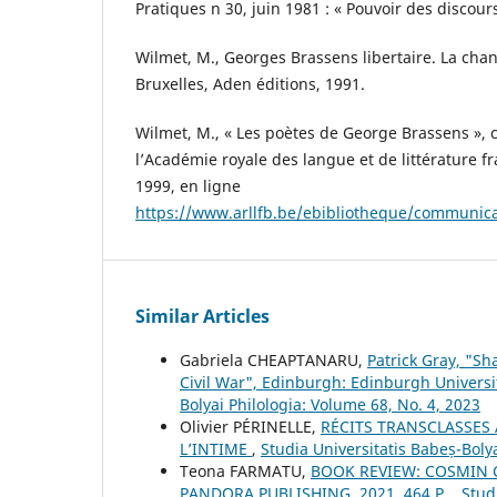
Pratiques n 30, juin 1981 : « Pouvoir des discours
Wilmet, M., Georges Brassens libertaire. La chan
Bruxelles, Aden éditions, 1991.
Wilmet, M., « Les poètes de George Brassens »,
l’Académie royale des langue et de littérature f
1999, en ligne
https://www.arllfb.be/ebibliotheque/communic
Similar Articles
Gabriela CHEAPTANARU,
Patrick Gray, "Sh
Civil War", Edinburgh: Edinburgh Universi
Bolyai Philologia: Volume 68, No. 4, 2023
Olivier PÉRINELLE,
RÉCITS TRANSCLASSES 
L’INTIME
,
Studia Universitatis Babeș-Boly
Teona FARMATU,
BOOK REVIEW: COSMIN C
PANDORA PUBLISHING, 2021, 464 P.
,
Stud