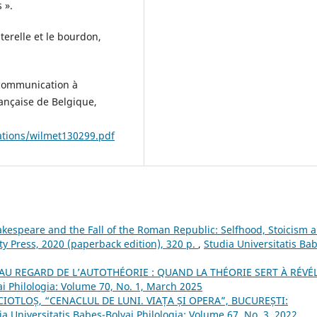
 ».
terelle et le bourdon,
 communication à
rançaise de Belgique,
ations/wilmet130299.pdf
akespeare and the Fall of the Roman Republic: Selfhood, Stoicism 
ty Press, 2020 (paperback edition), 320 p.
,
Studia Universitatis Ba
AU REGARD DE L’AUTOTHÉORIE : QUAND LA THÉORIE SERT À RÉVÉ
ai Philologia: Volume 70, No. 1, March 2025
IOTLOȘ, “CENACLUL DE LUNI. VIAȚA ȘI OPERA”, BUCUREȘTI:
ia Universitatis Babeș-Bolyai Philologia: Volume 67, No. 3, 2022