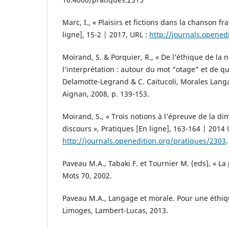
Marc, I., « Plaisirs et fictions dans la chanson f
ligne], 15-2 | 2017, URL :
http://journals.opened
Moirand, S. & Porquier, R., « De l’éthique de la 
l’interprétation : autour du mot “otage” et de q
Delamotte-Legrand & C. Caitucoli, Morales Lang
Aignan, 2008, p. 139-153.
Moirand, S., « Trois notions à l’épreuve de la d
discours », Pratiques [En ligne], 163-164 | 2014 
http://journals.openedition.org/pratiques/2303
.
Paveau M.A., Tabaki F. et Tournier M. (eds), « La
Mots 70, 2002.
Paveau M.A., Langage et morale. Pour une éthiqu
Limoges, Lambert-Lucas, 2013.