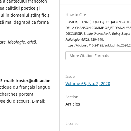
ă a cântecului francofon
ea calității poetice și
How to Cite
ui în domeniul științific și
mează mai degrabă ca formă
ROSIER, L. (2020). QUELQUES JALONS AU
DE LA CHANSON COMME OBJET D’ANALYS
DISCURSIF.
Studia Universitatis Babeș-Bolyai
Philologia
,
65
(2), 129–140.
tate
,
ideologie
,
etică.
https://doi.org/10.24193/subbphilo.2020.2
More Citation Formats
Issue
 E-mail: lrosier@ulb.ac.be
Volume 65, No. 2, 2020
actique du français langue
recherches portent
Section
yse du discours. E-mail:
Articles
License