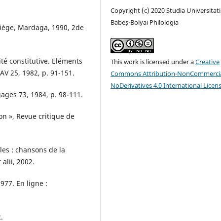
Copyright (c) 2020 Studia Universitati
Babeș-Bolyai Philologia
 Liège, Mardaga, 1990, 2de
té constitutive. Eléments
This work is licensed under a
Creative
AV 25, 1982, p. 91-151.
Commons Attribution-NonCommercia
NoDerivatives 4.0 International Licen
gages 73, 1984, p. 98-111.
on », Revue critique de
les : chansons de la
alii, 2002.
1977. En ligne :
.