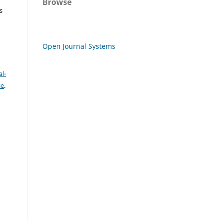
Browse
s
Open Journal Systems
l-
se
.