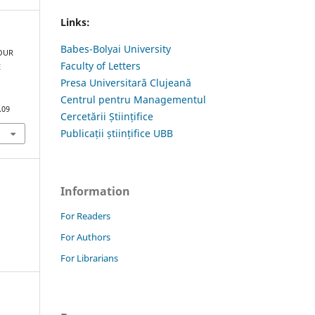
Links:
Babes-Bolyai University
TOUR
Faculty of Letters
E
Presa Universitară Clujeană
Centrul pentru Managementul
.09
Cercetării Științifice
Publicații științifice UBB
Information
For Readers
For Authors
For Librarians