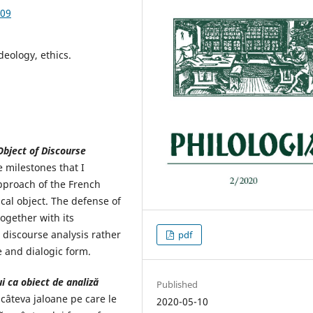
.09
deology, ethics.
Object of Discourse
e milestones that I
approach of the French
ical object. The defense of
together with its
e discourse analysis rather
pdf
ve and dialogic form.
ui
ca obiect de analiză
Published
 câteva jaloane pe care le
2020-05-10