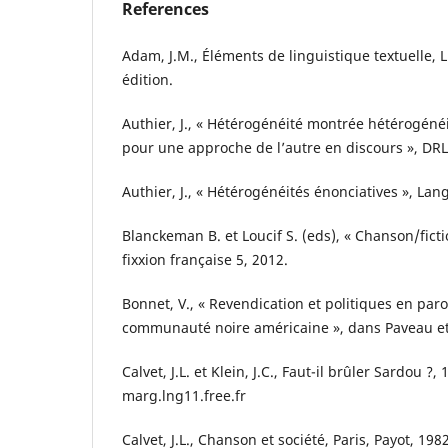
References
Adam, J.M., Éléments de linguistique textuelle,
édition.
Authier, J., « Hétérogénéité montrée hétérogénéi
pour une approche de l’autre en discours », DRL
Authier, J., « Hétérogénéités énonciatives », Lan
Blanckeman B. et Loucif S. (eds), « Chanson/ficti
fixxion française 5, 2012.
Bonnet, V., « Revendication et politiques en paro
communauté noire américaine », dans Paveau et 
Calvet, J.L. et Klein, J.C., Faut-il brûler Sardou ?, 
marg.lng11.free.fr
Calvet, J.L., Chanson et société, Paris, Payot, 1982