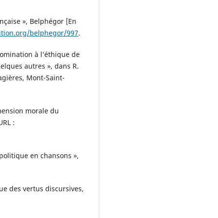
rançaise », Belphégor [En
ition.org/belphegor/997
.
nomination à l’éthique de
uelques autres », dans R.
agières, Mont-Saint-
imension morale du
URL :
 politique en chansons »,
e des vertus discursives,