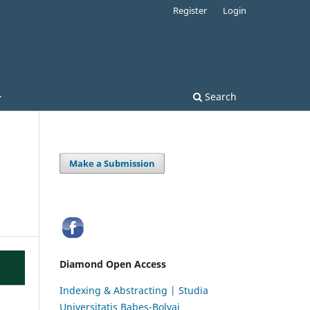
Register
Login
Search
Make a Submission
Diamond Open Access
Indexing & Abstracting | Studia
Universitatis Babeș-Bolyai