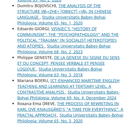
Dumitru BOJOVSCHI,
THE ANALYSIS OF THE
STRUCTURE VB₁+ZHE+ [OBJECT] +VB₂ IN CHINESE
LANGUAGE
,
Studia Universitatis Babeș-Bolyai
Philologia: Volume 65, No. 1, 2020
Edoardo GIORGI,
VIȘNIEC’S "HISTORY OF
COMMUNISM": THE “PSYCHOPATHOLOGY” AND THE
POLITICAL “TRAUMA” IN SOCIALIST HETEROTOPIES
AND ATOPIES
,
Studia Universitatis Babeș-Bolyai
Philologia: Volume 68, No. 2, 2023
Philippe GENESTE,
DE LA GENESE DU SIGNE DU SENS
ET DU CONCEPT, PENSEE VERBALE ET PENSEE
LOGIQUE
,
Studia Universitatis Babeș-Bolyai
Philologia: Volume 63, No. 3, 2018
Mariana BOERU,
ICT-ENHANCED MARITIME ENGLISH
TEACHING AND LEARNING AT TERTIARY LEVEL. A
CONTRASTIVE ANALYSIS
,
Studia Universitatis Babeș-
Bolyai Philologia: Volume 69, No. 4, December 2024
Roxana-Ema DREVE,
THE PROCESS OF REWRITING IN
KARL OVE KNAUSGÅRD’S “A TIME FOR EVERYTHING”. A
FRACTAL APPROACH
,
Studia Universitatis Babeș-Bolyai
Philologia: Volume 65, No. 3, 2020