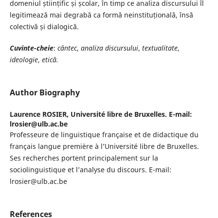
domeniul științific și școlar, în timp ce analiza discursului îl
legitimează mai degrabă ca formă neinstituțională, însă
colectivă și dialogică.
Cuvinte-
cheie
:
cântec
,
analiza discursului
,
textualitate
,
ideologie
,
etică.
Author Biography
Laurence ROSIER,
Université libre de Bruxelles. E-mail:
lrosier@ulb.ac.be
Professeure de linguistique française et de didactique du
français langue première à l’Université libre de Bruxelles.
Ses recherches portent principalement sur la
sociolinguistique et l’analyse du discours. E-mail:
lrosier@ulb.ac.be
References