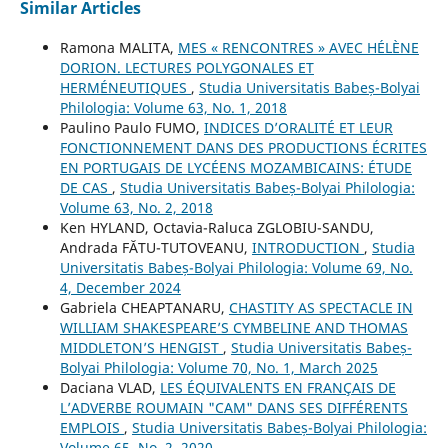
Similar Articles
Ramona MALITA,
MES « RENCONTRES » AVEC HÉLÈNE
DORION. LECTURES POLYGONALES ET
HERMÉNEUTIQUES
,
Studia Universitatis Babeș-Bolyai
Philologia: Volume 63, No. 1, 2018
Paulino Paulo FUMO,
INDICES D’ORALITÉ ET LEUR
FONCTIONNEMENT DANS DES PRODUCTIONS ÉCRITES
EN PORTUGAIS DE LYCÉENS MOZAMBICAINS: ÉTUDE
DE CAS
,
Studia Universitatis Babeș-Bolyai Philologia:
Volume 63, No. 2, 2018
Ken HYLAND, Octavia-Raluca ZGLOBIU-SANDU,
Andrada FĂTU-TUTOVEANU,
INTRODUCTION
,
Studia
Universitatis Babeș-Bolyai Philologia: Volume 69, No.
4, December 2024
Gabriela CHEAPTANARU,
CHASTITY AS SPECTACLE IN
WILLIAM SHAKESPEARE’S CYMBELINE AND THOMAS
MIDDLETON’S HENGIST
,
Studia Universitatis Babeș-
Bolyai Philologia: Volume 70, No. 1, March 2025
Daciana VLAD,
LES ÉQUIVALENTS EN FRANÇAIS DE
L’ADVERBE ROUMAIN "CAM" DANS SES DIFFÉRENTS
EMPLOIS
,
Studia Universitatis Babeș-Bolyai Philologia:
Volume 65, No. 2, 2020