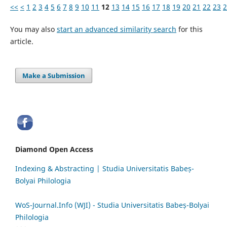
<<
<
1
2
3
4
5
6
7
8
9
10
11
12
13
14
15
16
17
18
19
20
21
22
23
2
You may also
start an advanced similarity search
for this
article.
Make a Submission
Diamond Open Access
Indexing & Abstracting | Studia Universitatis Babeș-
Bolyai Philologia
WoS-Journal.Info (WJI) - Studia Universitatis Babeș-Bolyai
Philologia