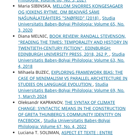
Maria SIBINSKA,
MELLOM SNORRES KONGESAGAER
OG JOIKENS RYTME. OM BEAIVVÁŠ SÁMI
NAŠUNÁLATEÁHTERS "SNØFRID" (2018)
,
Studia
Universitatis Babeș-Bolyai Philologia: Volume 65, No.
3, 2020
Diana MELNIC,
BOOK REVIEW: RANDALL STEVENSON,
“READING THE TIMES: TEMPORALITY AND HISTORY IN
TWENTIETH-CENTURY FICTION”, EDINBURGH:
EDINBURGH UNIVERSITY PRESS, 2018, 262 P.
,
Studia
Universitatis Babeș-Bolyai Philologia: Volume 63, No.
4, 2018
Mihaela BUZEC,
EXPLORING FRAMEWORK BIAS: THE
CASE OF MINIMALISM VS PARALLEL ARCHITECTURE IN
STUDIES ON LANGUAGE EVOLUTION
,
Studia
Universitatis Babeș-Bolyai Philologia: Volume 69, No.
1, March 2024
Oleksandr KAPRANOV,
THE SYNTAX OF CLIMATE
CHANGE: SYNTACTIC MEANS IN THE CONSTRUCTION
OF GRETA THUNBERG’S COMMUNITY IDENTITY ON
FACEBOOK
,
Studia Universitatis Babeș-Bolyai
Philologia: Volume 67, No. 4, 2022
Luciana T. SOLIMAN,
ASPECT ET TEXTE : ENTRE