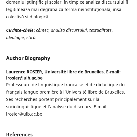
domeniul științific și școlar, în timp ce analiza discursului îl
legitimează mai degrabă ca formă neinstituțională, însă
colectivă și dialogică.
Cuvinte-
cheie
:
cântec
,
analiza discursului
,
textualitate
,
ideologie
,
etică.
Author Biography
Laurence ROSIER,
Université libre de Bruxelles. E-mail:
lrosier@ulb.ac.be
Professeure de linguistique française et de didactique du
français langue première à l’Université libre de Bruxelles.
Ses recherches portent principalement sur la
sociolinguistique et l’analyse du discours. E-mail:
lrosier@ulb.ac.be
References