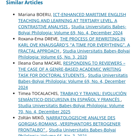
Similar Articles
Mariana BOERU,
ICT-ENHANCED MARITIME ENGLISH
TEACHING AND LEARNING AT TERTIARY LEVEL. A
CONTRASTIVE ANALYSIS
,
Studia Universitatis Babeș-
Bolyai Philologia: Volume 69, No. 4, December 2024
Roxana-Ema DREVE,
THE PROCESS OF REWRITING IN
KARL OVE KNAUSGÅRD’S “A TIME FOR EVERYTHING”. A
FRACTAL APPROACH
,
Studia Universitatis Babeș-Bolyai
Philologia: Volume 65, No. 3, 2020
Ileana Oana MACARI,
RESPONDING TO REVIEWERS –
THE CASE OF A GENRE-BASED ACADEMIC WRITING
TASK FOR DOCTORAL STUDENTS
,
Studia Universitatis
Babeș-Bolyai Philologia: Volume 69, No. 4, December
2024
Timea TOCALACHIS,
TRABAJO Y TRAVAIL: EVOLUCIÓN
SEMÁNTICO-DISCURSIVA EN ESPAÑOL Y FRANCÉS
,
Studia Universitatis Babeș-Bolyai Philologia: Volume
70, No. 4, December 2025
Zoltán MIKÓ,
NARRATOLOGISCHE ANALYSE DES
GORGIAS-ROMANS „VERIPHANTORS BETROGENER
FRONTALBO”
,
Studia Universitatis Babeș-Bolyai
Philologia: Volume 66, No. 3, 2021