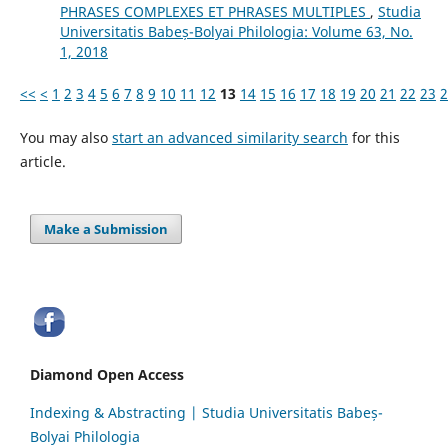
PHRASES COMPLEXES ET PHRASES MULTIPLES
,
Studia
Universitatis Babeș-Bolyai Philologia: Volume 63, No.
1, 2018
<<
<
1
2
3
4
5
6
7
8
9
10
11
12
13
14
15
16
17
18
19
20
21
22
23
2
You may also
start an advanced similarity search
for this
article.
Make a Submission
Diamond Open Access
Indexing & Abstracting | Studia Universitatis Babeș-
Bolyai Philologia