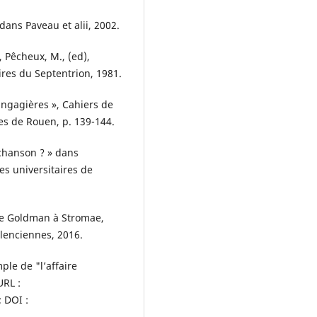
 dans Paveau et alii, 2002.
., Pêcheux, M., (ed),
aires du Septentrion, 1981.
angagières », Cahiers de
res de Rouen, p. 139-144.
a chanson ? » dans
sses universitaires de
 de Goldman à Stromae,
alenciennes, 2016.
ple de "l’affaire
URL :
; DOI :