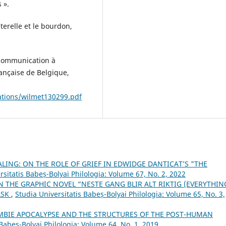
 ».
terelle et le bourdon,
 communication à
rançaise de Belgique,
ations/wilmet130299.pdf
LING: ON THE ROLE OF GRIEF IN EDWIDGE DANTICAT’S "THE
rsitatis Babeș-Bolyai Philologia: Volume 67, No. 2, 2022
IN THE GRAPHIC NOVEL “NESTE GANG BLIR ALT RIKTIG (EVERYTHIN
ASK
,
Studia Universitatis Babeș-Bolyai Philologia: Volume 65, No. 3,
ZOMBIE APOCALYPSE AND THE STRUCTURES OF THE POST-HUMAN
 Babeș-Bolyai Philologia: Volume 64, No. 1, 2019