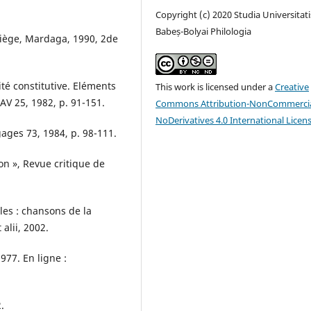
Copyright (c) 2020 Studia Universitati
Babeș-Bolyai Philologia
 Liège, Mardaga, 1990, 2de
té constitutive. Eléments
This work is licensed under a
Creative
AV 25, 1982, p. 91-151.
Commons Attribution-NonCommercia
NoDerivatives 4.0 International Licen
gages 73, 1984, p. 98-111.
on », Revue critique de
les : chansons de la
alii, 2002.
1977. En ligne :
.