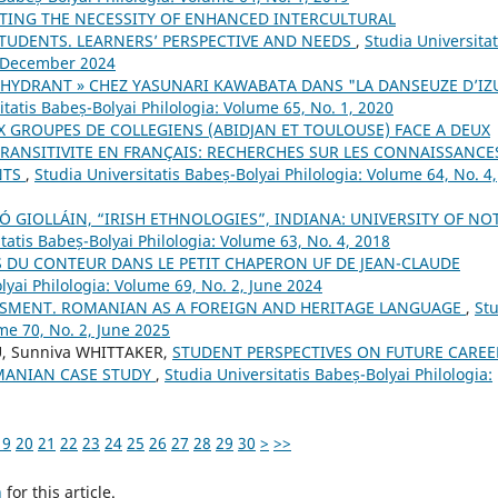
TING THE NECESSITY OF ENHANCED INTERCULTURAL
TUDENTS. LEARNERS’ PERSPECTIVE AND NEEDS
,
Studia Universitat
, December 2024
E HYDRANT » CHEZ YASUNARI KAWABATA DANS "LA DANSEUZE D’IZ
itatis Babeș-Bolyai Philologia: Volume 65, No. 1, 2020
X GROUPES DE COLLEGIENS (ABIDJAN ET TOULOUSE) FACE A DEUX
NTRANSITIVITE EN FRANÇAIS: RECHERCHES SUR LES CONNAISSANCE
NTS
,
Studia Universitatis Babeș-Bolyai Philologia: Volume 64, No. 4,
́ GIOLLÁIN, “IRISH ETHNOLOGIES”, INDIANA: UNIVERSITY OF NO
tatis Babeș-Bolyai Philologia: Volume 63, No. 4, 2018
DU CONTEUR DANS LE PETIT CHAPERON UF DE JEAN-CLAUDE
lyai Philologia: Volume 69, No. 2, June 2024
SSMENT. ROMANIAN AS A FOREIGN AND HERITAGE LANGUAGE
,
St
ume 70, No. 2, June 2025
U, Sunniva WHITTAKER,
STUDENT PERSPECTIVES ON FUTURE CAREE
OMANIAN CASE STUDY
,
Studia Universitatis Babeș-Bolyai Philologia:
19
20
21
22
23
24
25
26
27
28
29
30
>
>>
h
for this article.