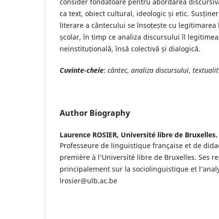
consider fondatoare pentru abordarea discursiv
ca text, obiect cultural, ideologic și etic. Susținer
literare a cântecului se însoțește cu legitimarea l
școlar, în timp ce analiza discursului îl legiti
neinstituțională, însă colectivă și dialogică.
Cuvinte-
cheie
:
cântec
,
analiza discursului
,
textuali
Author Biography
Laurence ROSIER,
Université libre de Bruxelles.
Professeure de linguistique française et de did
première à l’Université libre de Bruxelles. Ses 
principalement sur la sociolinguistique et l’anal
lrosier@ulb.ac.be