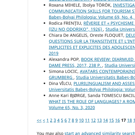
Roxana MIHELE, Ibolya TÖRÖK,
INVESTIGA
COMMUNICATION SKILLS FOR TOURISM S
Babeș-Bolyai Philologia: Volume 69, No. 4
Rodica FRENŢIU,
RÊVERIE ET « PSYCHISM
(IZU NO ODORIKO", 1926)
,
Studia Univers
Chiara De ANGELIS, Oreste FLOQUET,
DEU
QUESTIONS SUR LA TRANSITIVITE ET L’I
IMPLICITES ET EXPLICITES DES ADOLESCE
2019
Alexandra POP,
BOOK REVIEW: DIARMUID O
DAME PRESS, 2017, 238 P.
,
Studia Universi
Simona LOCIC,
AVATARS CONTEMPORAINS 
GRUMBERG
,
Studia Universitatis Babeș-Bo
Dina VÎLCU,
PLURILINGUALISM AND ASSE
Universitatis Babeș-Bolyai Philologia: Vol
Anne Kari BJØRGE, Sanda TOMESCU BACI
WHAT IS THE ROLE OF LANGUAGES? A R
Volume 65, No. 3, 2020
<<
<
1
2
3
4
5
6
7
8
9
10
11
12
13
14
15
16
17
18
You may also
start an advanced similarity searc