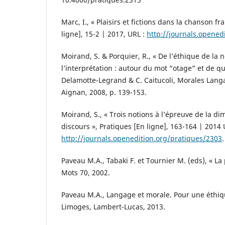
Marc, I., « Plaisirs et fictions dans la chanson f
ligne], 15-2 | 2017, URL :
http://journals.opened
Moirand, S. & Porquier, R., « De l’éthique de la 
l’interprétation : autour du mot “otage” et de q
Delamotte-Legrand & C. Caitucoli, Morales Lang
Aignan, 2008, p. 139-153.
Moirand, S., « Trois notions à l’épreuve de la d
discours », Pratiques [En ligne], 163-164 | 2014 
http://journals.openedition.org/pratiques/2303
.
Paveau M.A., Tabaki F. et Tournier M. (eds), « La
Mots 70, 2002.
Paveau M.A., Langage et morale. Pour une éthiqu
Limoges, Lambert-Lucas, 2013.