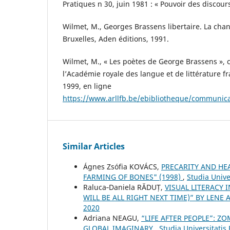
Pratiques n 30, juin 1981 : « Pouvoir des discours
Wilmet, M., Georges Brassens libertaire. La chan
Bruxelles, Aden éditions, 1991.
Wilmet, M., « Les poètes de George Brassens »,
l’Académie royale des langue et de littérature f
1999, en ligne
https://www.arllfb.be/ebibliotheque/communic
Similar Articles
Ágnes Zsófia KOVÁCS,
PRECARITY AND HEA
FARMING OF BONES" (1998)
,
Studia Unive
Raluca‐Daniela RĂDUȚ,
VISUAL LITERACY 
WILL BE ALL RIGHT NEXT TIME)” BY LENE 
2020
Adriana NEAGU,
“LIFE AFTER PEOPLE”: 
GLOBAL IMAGINARY
,
Studia Universitatis