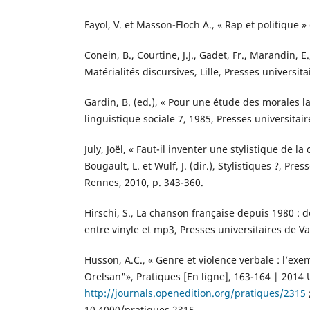
Fayol, V. et Masson-Floch A., « Rap et politique »
Conein, B., Courtine, J.J., Gadet, Fr., Marandin, E
Matérialités discursives, Lille, Presses universit
Gardin, B. (ed.), « Pour une étude des morales l
linguistique sociale 7, 1985, Presses universitai
July, Joël, « Faut-il inventer une stylistique de l
Bougault, L. et Wulf, J. (dir.), Stylistiques ?, Pre
Rennes, 2010, p. 343-360.
Hirschi, S., La chanson française depuis 1980 :
entre vinyle et mp3, Presses universitaires de V
Husson, A.C., « Genre et violence verbale : l’exem
Orelsan"», Pratiques [En ligne], 163-164 | 2014 
http://journals.openedition.org/pratiques/2315
10.4000/pratiques.2315