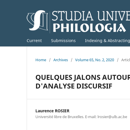
Current
Submissions
Indexing & Abstractin
Home
/
Archives
/
Volume 65, No. 2, 2020
/
Artic
QUELQUES JALONS AUTOUR
D'ANALYSE DISCURSIF
Laurence ROSIER
Université libre de Bruxelles. E-mail: lrosier@ulb.ac.be