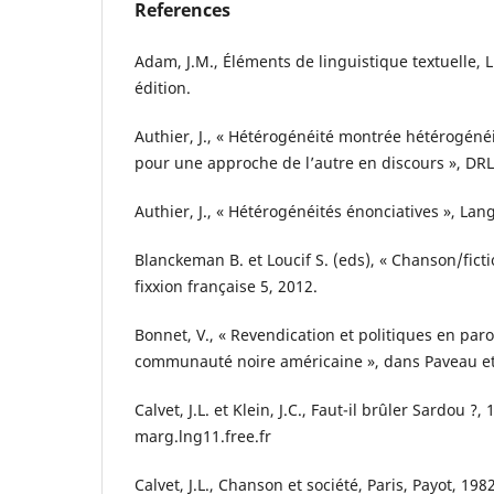
References
Adam, J.M., Éléments de linguistique textuelle,
édition.
Authier, J., « Hétérogénéité montrée hétérogénéi
pour une approche de l’autre en discours », DRL
Authier, J., « Hétérogénéités énonciatives », Lan
Blanckeman B. et Loucif S. (eds), « Chanson/ficti
fixxion française 5, 2012.
Bonnet, V., « Revendication et politiques en paro
communauté noire américaine », dans Paveau et 
Calvet, J.L. et Klein, J.C., Faut-il brûler Sardou ?, 
marg.lng11.free.fr
Calvet, J.L., Chanson et société, Paris, Payot, 1982