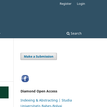
Register
Login
Search
Make a Submission
Diamond Open Access
Indexing & Abstracting | Studia
Universitatis Babeș-Bolyai