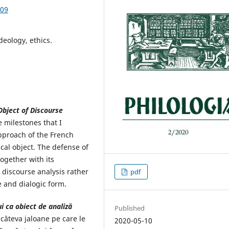
.09
deology, ethics.
Object of Discourse
e milestones that I
approach of the French
ical object. The defense of
together with its
e discourse analysis rather
pdf
ve and dialogic form.
ui
ca obiect de analiză
Published
 câteva jaloane pe care le
2020-05-10