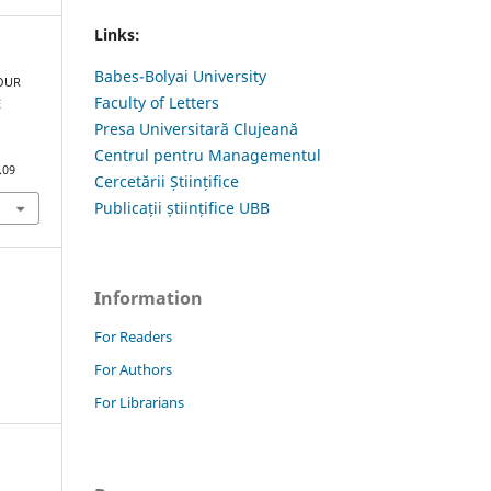
Links:
Babes-Bolyai University
TOUR
Faculty of Letters
E
Presa Universitară Clujeană
Centrul pentru Managementul
.09
Cercetării Științifice
Publicații științifice UBB
Information
For Readers
For Authors
For Librarians