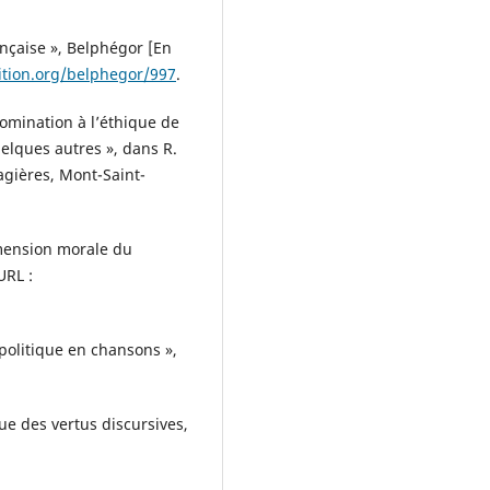
rançaise », Belphégor [En
ition.org/belphegor/997
.
nomination à l’éthique de
uelques autres », dans R.
agières, Mont-Saint-
imension morale du
URL :
 politique en chansons »,
e des vertus discursives,