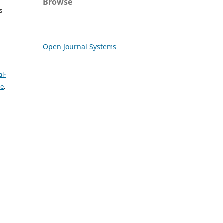
Browse
s
Open Journal Systems
l-
se
.