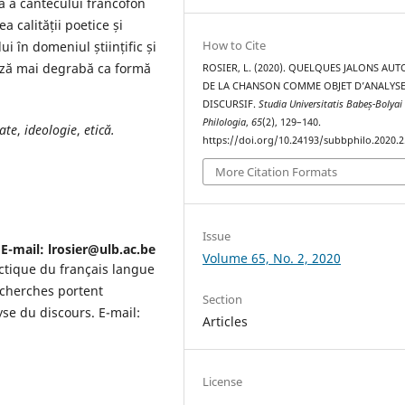
ă a cântecului francofon
ea calității poetice și
How to Cite
ui în domeniul științific și
mează mai degrabă ca formă
ROSIER, L. (2020). QUELQUES JALONS AU
DE LA CHANSON COMME OBJET D’ANALYS
DISCURSIF.
Studia Universitatis Babeș-Bolyai
Philologia
,
65
(2), 129–140.
tate
,
ideologie
,
etică.
https://doi.org/10.24193/subbphilo.2020.2
More Citation Formats
Issue
 E-mail: lrosier@ulb.ac.be
Volume 65, No. 2, 2020
actique du français langue
recherches portent
Section
yse du discours. E-mail:
Articles
License